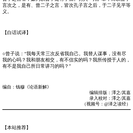
言次之，是有、曾二子之言，皆次孔子言之后，于二子见平等
义。
【白话试译】
○曾子说：“我每天常三次反省我自己。我替人谋事，没有尽
我的心吗？我和朋友相交，有不信实的吗？我所传授于人的，
有不是我自己所日常讲习的吗？”
编自：钱穆《论语新解》
编辑排版：澤之/其嘉
录入校对：澤之/其嘉
（视频号：@泽之读经）
【本站推荐】