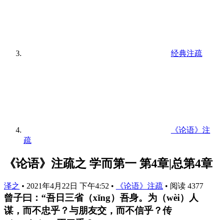
经典注疏
《论语》注
疏
《论语》注疏之 学而第一 第4章|总第4章
泽之
•
2021年4月22日 下午4:52
•
《论语》注疏
•
阅读 4377
曾子曰：“吾日三省（xǐng）吾身。为（wèi）人
谋，而不忠乎？与朋友交，而不信乎？传