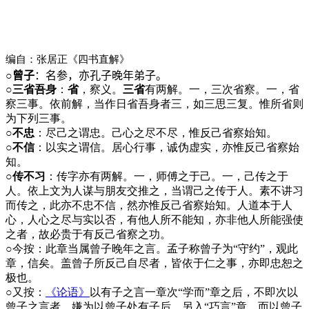
编自：张居正《四书直解》
○
曾子
：名参，亦孔子晚年弟子。
○三省吾身
：
省
，察义。
三省
有两解。一，三次省察。一，省
察三事。依前解，当作日省吾身者三，如三思三复。惟所省则
为下列三事。
○不忠
：尽己之谓忠。己心之尽不尽，惟反己省察始知。
○不信
：以实之谓信。居心行事，诚伪虚实，亦惟反己省察始
知。
○传不习
：传字亦有两解。一，师傅之于己。一，己传之于
人。依上文为人谋与朋友交推之，当谓己之传于人。素不讲习
而传之，此亦不忠不信，然亦惟反己省察始知。人道本于人
心，人心之尽与实以否，有他人所不能知，亦非他人所能强使
之者，故必贵于有反己省察之功。
○
今按：此章当属曾子晚年之言。孟子称曾子为“守约”，观此
章，信矣。盖曾子所反己自尽者，皆依于仁之事，亦即忠恕之
极也。
○
又按：
《论语》
以有子之言一章次“学而”章之后，不即次以
曾子之言者，嫌为以曾子处有子后。另入“巧言”章，而以曾子