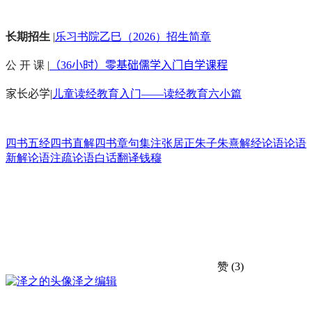
长期招生
|
乐习书院乙巳（2026）招生简章
公 开 课 |
（36小时）零基础儒学入门自学课程
家长必学
|
儿童读经教育入门——读经教育六小篇
四书五经
四书直解
四书章句集注
张居正
朱子
朱熹
解经
论语
论语
新解
论语注疏
论语白话翻译
钱穆
赞
(3)
泽之
编辑