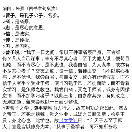
编自：朱熹《四书章句集注》
○
曾子
，是孔子弟子，名参。
○省
，是省察。
○忠
，是尽心的意思。
○信
，是诚实。
○传
，是传授。
○习
，是习熟。
○曾子说
：“我于一日之间，常以三件事省察己身。三者维
何？凡人自己谋事，未有不尽其心者，至于为他人谋，便苟且
粗略，而不肯尽心，是不忠也。我尝自省，为人谋事，或亦有
不尽其心者乎？交友之道，贵于信，若徒面交，而不以实心相
与，是不信也。我尝自省，与朋友交，或亦有虚情假意，而不
信于人者乎？受业于师，便当习熟于己，若徒面听，而不肯着
实学习，是负师之教也。我尝自省，受之于师者，或亦有因循
怠惰，而不加学习者乎？以此三者，自参察其身，有则改之，
无则加勉，盖未尝敢以一日而少解也。”
○
盖曾子之学，随事精察而力行之，故其用功之密如此。然古
之帝王，若尧之兢兢，舜之业业，成汤之日新又新，检身不
及，亦此心也，此学也。故
《大学》
曰：“自天子以至于庶
人，壹是皆以修身为本。”从事于圣学者，可不知所务哉！