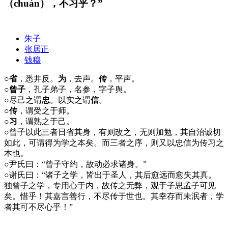
（chuán），不习乎？”
朱子
张居正
钱穆
○省
，悉井反。
为
，去声。
传
，平声。
○曾子
，孔子弟子，名参，字子舆。
○
尽己之谓
忠
。以实之谓
信
。
○传
，谓受之于师。
○习
，谓熟之于己。
○
曾子以此三者日省其身，有则改之，无则加勉，其自治诚切
如此，可谓得为学之本矣。而三者之序，则又以忠信为传习之
本也。
○
尹氏曰：“曾子守约，故动必求诸身。”
○
谢氏曰：“诸子之学，皆出于圣人，其后愈远而愈失其真。
独曾子之学，专用心于内，故传之无弊，观于子思孟子可见
矣。惜乎！其嘉言善行，不尽传于世也。其幸存而未泯者，学
者其可不尽心乎！”