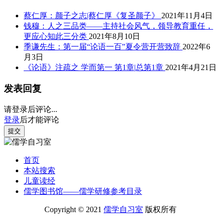
蔡仁厚：颜子之志|蔡仁厚《复圣颜子》
2021年11月4日
钱穆：人之三品类——主持社会风气，领导教育重任，
更应心知此三分类
2021年8月10日
季谦先生：第一届“论语一百”夏令营开营致辞
2022年6
月3日
《论语》注疏之 学而第一 第1章|总第1章
2021年4月21日
发表回复
请登录后评论...
登录
后才能评论
提交
首页
本站搜索
儿童读经
儒学图书馆——儒学研修参考目录
Copyright © 2021
儒学自习室
版权所有