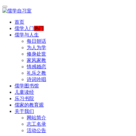
首页
儒学入门
热门
儒学与人生
每日朝话
为人为学
修身处世
家风家教
情感婚恋
礼乐之教
诗词吟唱
儒学图书馆
儿童读经
乐习书院
儒家的教育观
关于我们
网站简介
志工名录
活动公告