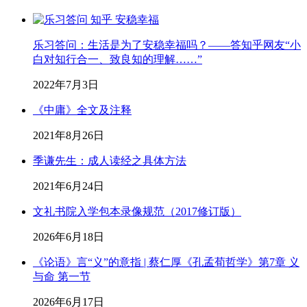
乐习答问：生活是为了安稳幸福吗？——答知乎网友“小
白对知行合一、致良知的理解……”
2022年7月3日
《中庸》全文及注释
2021年8月26日
季谦先生：成人读经之具体方法
2021年6月24日
文礼书院入学包本录像规范（2017修订版）
2026年6月18日
《论语》言“义”的意指 | 蔡仁厚《孔孟荀哲学》第7章 义
与命 第一节
2026年6月17日