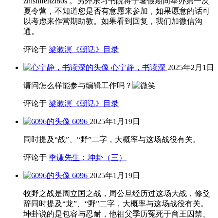
zhishifenzi80s 。另外乐习书院将于暑假期间举办第一次
夏令营，不知道您是否有意愿来参加，如果愿意的话可
以考虑来作营期助教。如果看到回复，我们加微信沟
通。
评论于
梁漱溟《朝话》目录
心宁静，书读深
2025年2月1日
请问怎么样能参与编辑工作吗？
评论于
梁漱溟《朝话》目录
6096
2025年1月19日
同时提及“战”、“野”二字，大概率与这场战役有关。
评论于
季谦先生：坤卦（三）
6096
2025年1月19日
牧野之战是周立国之战，周公旦经历过这场大战，修爻
辞同时提及“龙”、“野”二字，大概率与这场战役有关。
坤卦说的是包容与忍耐，他祖父季历冤死于商王囚禁、