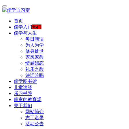
首页
儒学入门
热门
儒学与人生
每日朝话
为人为学
修身处世
家风家教
情感婚恋
礼乐之教
诗词吟唱
儒学图书馆
儿童读经
乐习书院
儒家的教育观
关于我们
网站简介
志工名录
活动公告