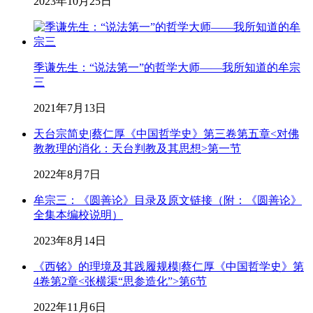
2023年10月25日
季谦先生：“说法第一”的哲学大师——我所知道的牟宗
三
2021年7月13日
天台宗简史|蔡仁厚《中国哲学史》第三卷第五章<对佛
教教理的消化：天台判教及其思想>第一节
2022年8月7日
牟宗三：《圆善论》目录及原文链接（附：《圆善论》
全集本编校说明）
2023年8月14日
《西铭》的理境及其践履规模|蔡仁厚《中国哲学史》第
4卷第2章<张横渠“思参造化”>第6节
2022年11月6日