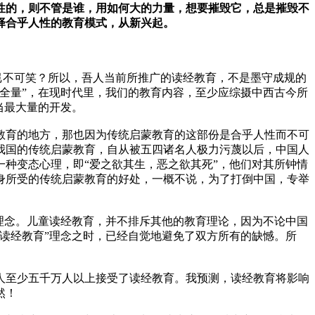
人性的，则不管是谁，用如何大的力量，想要摧毁它，总是摧毁不
择合乎人性的教育模式，从新兴起。
岂不可笑？所以，吾人当前所推广的读经教育，不是墨守成规的
全量”，在现时代里，我们的教育内容，至少应综摄中西古今所
当最大量的开发。
教育的地方，那也因为传统启蒙教育的这部份是合乎人性而不可
我国的传统启蒙教育，自从被五四诸名人极力污蔑以后，中国人
种变态心理，即“爱之欲其生，恶之欲其死”，他们对其所钟情
身所受的传统启蒙教育的好处，一概不说，为了打倒中国，专举
理念。儿童读经教育，并不排斥其他的教育理论，因为不论中国
读经教育”理念之时，已经自觉地避免了双方所有的缺憾。所
人至少五千万人以上接受了读经教育。我预测，读经教育将影响
然！