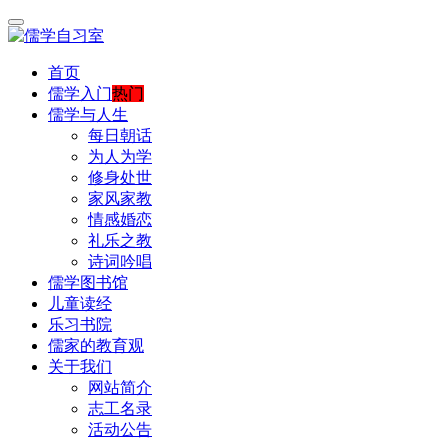
首页
儒学入门
热门
儒学与人生
每日朝话
为人为学
修身处世
家风家教
情感婚恋
礼乐之教
诗词吟唱
儒学图书馆
儿童读经
乐习书院
儒家的教育观
关于我们
网站简介
志工名录
活动公告