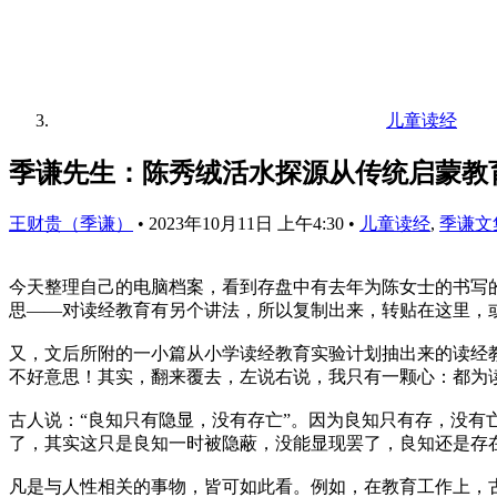
儿童读经
季谦先生：陈秀绒活水探源从传统启蒙教
王财贵（季谦）
•
2023年10月11日 上午4:30
•
儿童读经
,
季谦文
今天整理自己的电脑档案，看到存盘中有去年为陈女士的书写
思——对读经教育有另个讲法，所以复制出来，转贴在这里，
又，文后所附的一小篇从小学读经教育实验计划抽出来的读经
不好意思！其实，翻来覆去，左说右说，我只有一颗心：都为
古人说：“良知只有隐显，没有存亡”。因为良知只有存，没有
了，其实这只是良知一时被隐蔽，没能显现罢了，良知还是存
凡是与人性相关的事物，皆可如此看。例如，在教育工作上，