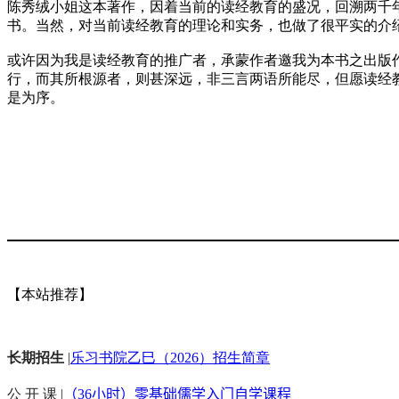
陈秀绒小姐这本著作，因着当前的读经教育的盛况，回溯两千
书。当然，对当前读经教育的理论和实务，也做了很平实的介
或许因为我是读经教育的推广者，承蒙作者邀我为本书之出版
行，而其所根源者，则甚深远，非三言两语所能尽，但愿读经
是为序。
【本站推荐】
长期招生
|
乐习书院乙巳（2026）招生简章
公 开 课 |
（36小时）零基础儒学入门自学课程