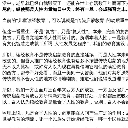
活中，老早就已经自我毁灭了，还能在世上存活数千年而写下
尽的，纵使那反人性力量如日中天，终有一旦，会成强弩之末
当前的“儿童读经教育”，可以说就是“传统启蒙教育”的劫后重
但这一番重生，不是“复古”，乃是“复人性”。本来，完全的
复古，乃是自觉地本着人性而设计的。所谓本着人性，一是就
有文化智慧之成就；所谓“人性发展之程序”，我们的教育施
所以，读经教育不是传统启蒙教育的直接延续，而是人性本来
改变的。但吾人推广的读经教育也有诸多不按照传统启蒙的地
无不以为笑柄，或许有人以为现在再提倡与它相似的读经教育
的西方，都专举好处看，而且一美则一切皆美；他们对其所厌
传统教育不合人性的地方尽情地嘲笑。难道他们说得没道理？
所以，我们一方面面对三百年来西方人的成就，一方面反省九
传统启蒙教育或西方所谓新式教育，都有好处，所以都应该吸
以，吾人认为读经教育是最合乎人性的教育，否则，吾人不会
照理上说，凡是合乎人性的，必定能在人间产生广远的作用；
世界教育的潮流，哪一个民族先开始读经教育，哪一个民族就