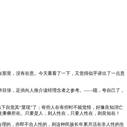
在那里，没有在意。今天重看了一下，又觉得似乎讲出了一点意
举目张，足供向人推介读经理念者之参考。——噫，夸自己了，
当下自觉其“显现”了；有些人在有些时不能觉悟，好像良知消亡
性秉彝所在。只要是人，则人性在，只要人性在，则良知在！
合理的，亦即不合人性的，则这种民族长年累月活在非人性的生