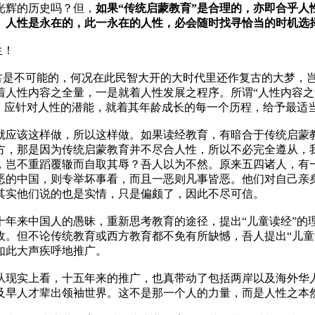
光辉的历史吗？但，
如果“传统启蒙教育”是合理的，亦即合乎
。人性是永在的，此一永在的人性，必会随时找寻恰当的时机选
生！
复古是不可能的，何况在此民智大开的大时代里还作复古的大梦，
着人性内容之全量，一是就着人性发展之程序。所谓“人性内容之
设，应针对人性的潜能，就着其年龄成长的每一个历程，给予最适
就应该这样做，所以这样做。如果读经教育，有暗合于传统启蒙
方，那是因为传统启蒙教育并不尽合人性，所以不必完全遵从，
，岂不重蹈覆辙而自取其辱？吾人以为不然。原来五四诸人，有一
恶的中国，则专举坏事看，而且一恶则凡事皆恶。他们对自己亲
其实他们说的也是实情，只是偏颇了，因此不尽可信。
十年来中国人的愚昧，重新思考教育的途径，提出“儿童读经”的
收。但不论传统教育或西方教育都不免有所缺憾，吾人提出“儿童
如此大声疾呼地推广。
从现实上看，十五年来的推广，也真带动了包括两岸以及海外华
及早人才辈出领袖世界。这不是那一个人的力量，而是人性之本