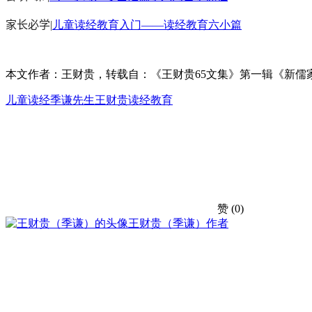
家长必学
|
儿童读经教育入门——读经教育六小篇
本文作者：王财贵，转载自：《王财贵65文集》第一辑《新儒
儿童读经
季谦先生
王财贵
读经教育
赞
(0)
王财贵（季谦）
作者