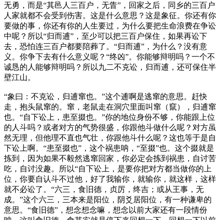
无勇，而是“其邑人三百户，无眚”，回家之后，同乡的三百户
人家就都不会受到伤害。这是什么意思？这是象征。你还有你
要做的事，你还有你的人生要过，为什么要把生命浪费在争讼
中呢？所以“归而逋”，至少可以把三百户保住，如果再讼下
去，恐怕连三百户都要陪葬了。“归而逋”，为什么？没有意
义。你争下去有什么意义呢？“终凶”。你能够辩明吗？一个不
诚恳的人能够辩明吗？所以九二不克讼，归而逋，还可保住半
壁江山。
“象曰：不克讼，归逋窜也。”这个逋啊是逃窜的意思。赶快
走，抱头鼠窜的。窜，老鼠走在洞穴里面叫窜（竄），归逋窜
也。“自下讼上，患至掇也。”你的地位身份不够，你能跟上位
的人斗吗？或者对方的气势很盛，你跟他斗做什么呢？对方虽
然无理，但他理不直也气壮，你跟他斗什么呢？这也等于是自
下讼上啊。“患至掇也”，这个祸患呐，“至掇”也。这个掇就是
拣到，因为如果不毅然逃窜回家，你必定会拣到祸患，自讨苦
吃，自讨没趣。所以“自下讼上，是要你把对方都当做你的上
位，你要自认斗不过他，好了我输你，就输你，就这样，这样
就不必讼了。“六三，食旧德，贞厉，终吉；或从王事，无
成。”这个六三，三本来是阳位，阴爻居阳位，有一种谦卑的
意思。“食旧德”，想念想念嘛，想念以前大家还有一段情份