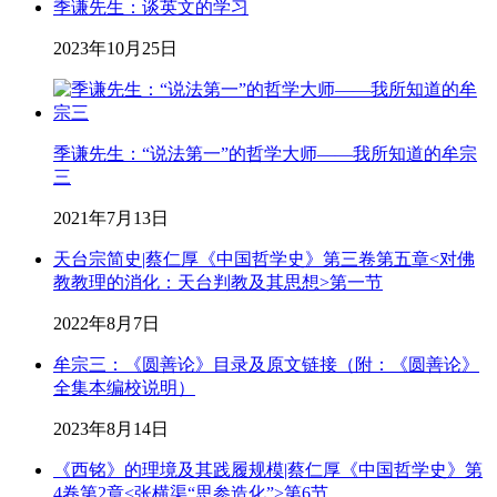
季谦先生：谈英文的学习
2023年10月25日
季谦先生：“说法第一”的哲学大师——我所知道的牟宗
三
2021年7月13日
天台宗简史|蔡仁厚《中国哲学史》第三卷第五章<对佛
教教理的消化：天台判教及其思想>第一节
2022年8月7日
牟宗三：《圆善论》目录及原文链接（附：《圆善论》
全集本编校说明）
2023年8月14日
《西铭》的理境及其践履规模|蔡仁厚《中国哲学史》第
4卷第2章<张横渠“思参造化”>第6节