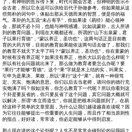
了，有神明的告斥传下来，时代可能会古老，但神明的告示不
会古老，所以它永远可以供给后代子孙做参考。你如果能从这
些简朴的词句中，体贴出那从天德而来的智慧，便是你的福
气。革卦的九五说“未占有孚”，你如果读《易经》能心领神
会，那就不必卜问，也能与神明感通。比如说蒙卦，古人所讲
到的教育问题，到现在大概都还有。所谓的“山下出泉蒙，君
子以果行育德”，“蒙以养正，圣功也”，这两句话正是目前教
育的大药方呀，目前的教育如果能依这两句话去做了，那我们
的教育不就天下太平了吗？“蒙以养正，圣功也”，你在童蒙的
时候有没有养正呢？如果没有养正，他长大以后会怎么样呢？
所以有社会问题就出来了。那么做为教育者要怎么办呢？要
“果行”才能够“育德”。这个“果”字就是木上结的实，叫果实，
引申为是果决、果敢，所以“果行”这个“果”，就有一种很笃
定、充实、饱满的意思。你们以后去当老师，请问你的德行充
实饱满了吗？假如没有，你怎么教育下一代呢？所以你看到这
个卦是要反省的，你只要反省了这个问题，其它问题大概就可
以解决，所谓“本立而道生”，你就是把根本问题抓到了。在易
经这样子简单的文章里面，为什么让我们越读越喜欢读呢？因
为它往往能够提出一些重要的人生问题，而且作了相当原则性
的指点，好好读，常常读，你必定能够从中得到启发。
那么现在讲的这个讼卦呢？人生不是常常会碰到讼的问题吗？