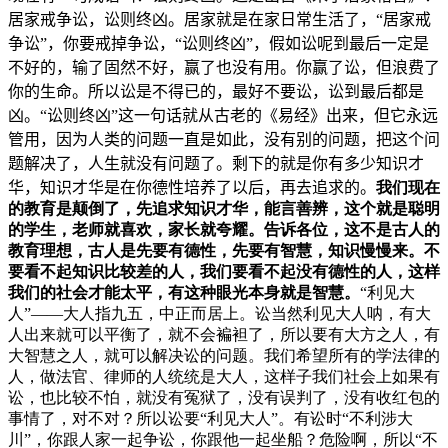
居家戒争讼，讼则终凶。居家就是在家日常生活了，“居家戒
争讼”，你要戒掉争讼，“讼则终凶”，假如讼呢到最后一定是
不好的，输了固然不好，赢了也没有用。你赢了讼，但浪费了
你的生命。所以讼是不得已的，最好不要讼，讼到最后都是
凶。“讼则终凶”这一句话就从古老的《易经》出来，但它永远
管用，因为人类的问题一直是如此，没有别的问题，把这个问
题解决了，人生就没有问题了。剩下的就是你有多少知识才
华，知识才华是在你德性培养了以后，再去追求的。
我们现在
的教育是颠倒了，先追求知识才华，能言善辨，这个就是聪明
的学生，老师就喜欢，家长就夸耀。告诉各位，这不是古人的
教育理想，古人是先要有德性，先要有智慧，知识慢慢来。不
要看不起知识比较差的人，我们要看不起没有德性的人，这样
我们的社会才能太平，有这种眼光本身就是智慧。
“利见大
人”——大人指九五，中正而居上。讼当然利见大人呐，有大
人出来就可以平衡了，就不会褊袒了，所以要有大方之人，有
大智慧之人，就可以解决讼的问题。我们希望所有的学法律的
人，做法官、律师的人统统是大人，这样子我们社会上如果有
讼，也比较不怕，就没有冤狱了，没有误判了，没有收红包的
事情了，对不对？所以讼要“利见大人”。有讼时“不利涉大
川”，你跟人家一起争讼，你跟他一起坐船？危险啊，所以“不