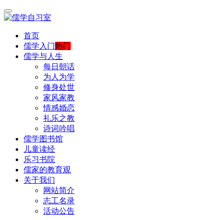
首页
儒学入门
热门
儒学与人生
每日朝话
为人为学
修身处世
家风家教
情感婚恋
礼乐之教
诗词吟唱
儒学图书馆
儿童读经
乐习书院
儒家的教育观
关于我们
网站简介
志工名录
活动公告