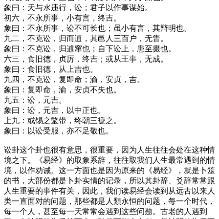
象曰：天与水违行，讼；君子以作事谋始。
初六，不永所事，小有言，终吉。
象曰：不永所事，讼不可长也；虽小有言，其辩明也。
九二，不克讼，归而逋，其邑人三百户，无眚。
象曰：不克讼，归逋窜也；自下讼上，患至掇也。
六三，食旧德，贞厉，终吉；或从王事，无成。
象曰：食旧德，从上吉也。
九四，不克讼，复即命；渝，安贞，吉。
象曰：复即命，渝，安贞不失也。
九五：讼，元吉。
象曰：讼，元吉，以中正也。
上九：或锡之鞶带，终朝三褫之。
象曰：以讼受服，亦不足敬也。
讼卦这个卦也很有意思，很重要，因为人生往往会处在这种情
境之下。《易经》的取象系辞，往往取我们人生最常遇到的情
境，以作劝诫。这一方面也是因为原来的《易经》，就是卜筮
的书，大部份都是卜卦实情的记录，所以其卦辞、爻辞常常跟
人生重要的事件有关，因此，我们读易经会读到从远古以来人
类一直面对的问题，那些都是人類永恒的问题，每一个时代，
每一个人，甚至每一天常常会遇到这些问题。古老的人遇到