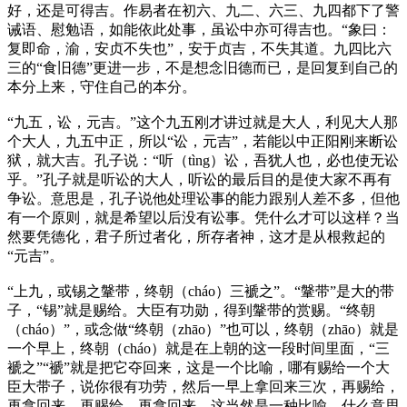
好，还是可得吉。作易者在初六、九二、六三、九四都下了警
诫语、慰勉语，如能依此处事，虽讼中亦可得吉也。“象曰：
复即命，渝，安贞不失也”，安于贞吉，不失其道。九四比六
三的“食旧德”更进一步，不是想念旧德而已，是回复到自己的
本分上来，守住自己的本分。
“九五，讼，元吉。”这个九五刚才讲过就是大人，利见大人那
个大人，九五中正，所以“讼，元吉”，若能以中正阳刚来断讼
狱，就大吉。孔子说：“听（tìng）讼，吾犹人也，必也使无讼
乎。”孔子就是听讼的大人，听讼的最后目的是使大家不再有
争讼。意思是，孔子说他处理讼事的能力跟别人差不多，但他
有一个原则，就是希望以后没有讼事。凭什么才可以这样？当
然要凭德化，君子所过者化，所存者神，这才是从根救起的
“元吉”。
“上九，或锡之鞶带，终朝（cháo）三褫之”。“鞶带”是大的带
子，“锡”就是赐给。大臣有功勋，得到鞶带的赏赐。“终朝
（cháo）”，或念做“终朝（zhāo）”也可以，终朝（zhāo）就是
一个早上，终朝（cháo）就是在上朝的这一段时间里面，“三
褫之”“褫”就是把它夺回来，这是一个比喻，哪有赐给一个大
臣大带子，说你很有功劳，然后一早上拿回来三次，再赐给，
再拿回来，再赐给，再拿回来，这当然是一种比喻。什么意思