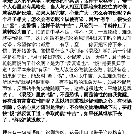
或是他人的不真诚，或是你的不真诚，这样子讼就来了。每一
个人心里都有黑暗处，当人与人相互用黑暗来相交往的时候，
就容易起讼端。如果人格完整、心量广大，怎么会有讼呢？两
个君子相交，怎么会有讼呢？纵使有讼，因为“有孚”，很快会
止“窒”，会警惕，这样子就“中吉”，只讼到一—半就停止了，
就转凶为吉了。
怕的是中孚不足，停不下来，一直继续，难免
就要“终凶”了。这几句话不是把讼的原理讲出来了吗？所以面
对讼，希望你拿出诚意——有孚，窒——你要把它停下来，
惕，要开始警惕。警惕是什么？我们读《易经》学到第一个惕
字是在乾卦，“君子终日乾乾，夕惕若，厉，无咎”，君子终日
乾乾而惕为了什么啊？是为了“反复道也”。“惕”是要反归于
道！如果本来就“有孚”，做人该怎么做就怎么做，就没有讼，
如果起了讼，能及时“窒，惕”，也可以中吉。人生难免有讼，
所以“惕”就显得很重要，一有不诚恳的现象发生，如果不惕然
而惊，反而钻牛角尖地随顺下去，这样越积越大，平地就起风
波了。
《易经》里的“惕”，不是恐惧，而是德性的自我觉醒。
你有没有常常在“惕”呢？孟以特别重视怵惕恻隐之心，有怵惕
恻隐，你的心灵才随时是活的，不会物交物地缠绕下去，要赶
快“惕”然反复于道，争取尚能“中吉”，如果任其继续下去
了，“终凶”就没救了。
现在有一句成语叫：讼则终凶。这是出自《朱子治家格言》：