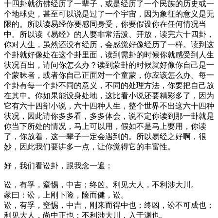
十四卦就彷佛经历了一辈子，或是经历了一个民族的历史或一
个地球史，甚至可以说是过了一个宇宙，因为象征的意义是无
限的。所以读易经你要感同身受，你要假设你在任何情况当
中。所以读《易经》的人要非常活泼、开放，读完六十四卦，
你对人生，虽然还没有经历，会感觉好像经历了一样。读到这
个卦就好像处在这个卦里面，读到需卦的时候你就感受到人生
状况百出，请问你怎么办？读到蒙卦的时候就好像你自己是一
个蒙昧者，或者你自己正面对一个童蒙，你应该怎么办。每一
个卦有每一个卦不同的意义，不同的处理方法，你要把自己放
在其中。你如果能设身处地，这比看小说还要精彩多了，因为
它有六十四部小说，六十四种人生，整个世界不出这六十四种
状况，因此请你多多看，多多体会，说不定你读到那一卦就是
你当下所处的情况，马上可以用，假如不是马上要用，你读
了，你放着，这一辈子一定会遇到的。所以易经之好啊，很
妙，因此我们要讲多一点，让你觉得它的丰富性。
好，我们看讼卦，跟我念一遍：
讼，有孚，窒惕，中吉；终凶。利见大人，不利涉大川。
彖曰：讼，上刚下险，险而健，讼。
讼，有孚，窒惕，中吉，刚来而得中也；终凶，讼不可成也；
利见大人，尚中正也；不利涉大川，入于渊也。