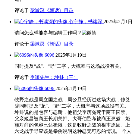
评论于
梁漱溟《朝话》目录
心宁静，书读深
2025年2月1日
请问怎么样能参与编辑工作吗？
评论于
梁漱溟《朝话》目录
6096
2025年1月19日
同时提及“战”、“野”二字，大概率与这场战役有关。
评论于
季谦先生：坤卦（三）
6096
2025年1月19日
牧野之战是周立国之战，周公旦经历过这场大战，修爻
辞同时提及“龙”、“野”二字，大概率与这场战役有关。
坤卦说的是包容与忍耐，他祖父季历冤死于商王囚禁、
父亲姬昌被商王长期关押、大哥伯邑考被商王烹煮，姬
族对商的包容已达极限，这是牧野之战的根本原因。上
六龙战于野应该是举例说明这种忍无可忍的情况。 个人