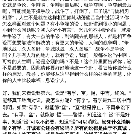
讼就是争论、争辩呐，争辩到最后呢，就争夺啊，争夺到最后
呢，可能就是不择手段，战斗了，打倒了。庄子说“与物相刃
相磨”，人生不是就在这样相互倾轧动荡痛苦当中过活吗？你
怎么样面对这个问题？有小争端的讼，讼卦讲到很小的问题，
小到什么问题呢？初六的“小有言”。光几句不中听的话，就发
生争讼了；有大一点的争讼，到法院去的那些人，都是相互争
讼而想要靠法律解决的；有更大的争讼，人间的战争啊，“争
地以战，杀人盈野，争城以战，杀人盈城”，战争不是争论
吗？几乎有人群的地方，就有争讼，我们一般都在讼当中啊，
可怜的人生啊，讼是必须的吗？不是！这个卦里面告诉你，讼
不是必要的。因此请你要好好地读这一个卦，看它给你些什么
样的启发、教导，你能够从这里得到什么样的处事的智慧，让
你的人生比较幸福，息讼宁人。
好，我们来看讼卦第六。讼是“有孚，窒，惕，中吉；终凶。”
能够真正地面对讼，要怎么办呢？“有孚”。有孚是九二居中而
刚明，如果“有孚”，就能够“窒”，“窒”就是停止，不再争讼下
去。“有孚，窒”，就能够“惕”——警惕，知道这个“讼”不是好
事，知道“讼”可以不必要，知道“讼”可以消除。
讼凭什么消解
呢？有孚，开诚布公还会有讼吗？所有的讼都是由于不真诚，