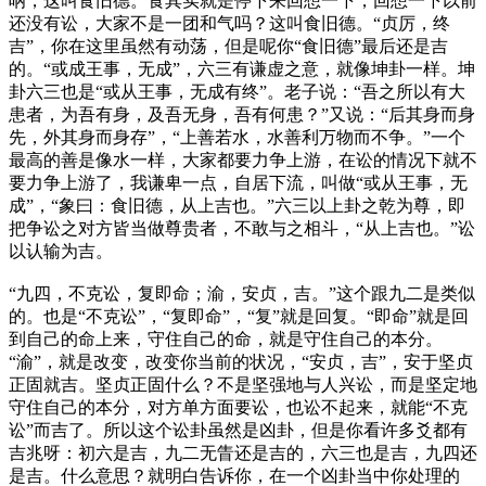
呐，这叫食旧德。食其实就是停下来回想一下，回想一下以前
还没有讼，大家不是一团和气吗？这叫食旧德。“贞厉，终
吉”，你在这里虽然有动荡，但是呢你“食旧德”最后还是吉
的。“或成王事，无成”，六三有谦虚之意，就像坤卦一样。坤
卦六三也是“或从王事，无成有终”。老子说：“吾之所以有大
患者，为吾有身，及吾无身，吾有何患？”又说：“后其身而身
先，外其身而身存”，“上善若水，水善利万物而不争。”一个
最高的善是像水一样，大家都要力争上游，在讼的情况下就不
要力争上游了，我谦卑一点，自居下流，叫做“或从王事，无
成”，“象曰：食旧德，从上吉也。”六三以上卦之乾为尊，即
把争讼之对方皆当做尊贵者，不敢与之相斗，“从上吉也。”讼
以认输为吉。
“九四，不克讼，复即命；渝，安贞，吉。”这个跟九二是类似
的。也是“不克讼”，“复即命”，“复”就是回复。“即命”就是回
到自己的命上来，守住自己的命，就是守住自己的本分。
“渝”，就是改变，改变你当前的状况，“安贞，吉”，安于坚贞
正固就吉。坚贞正固什么？不是坚强地与人兴讼，而是坚定地
守住自己的本分，对方单方面要讼，也讼不起来，就能“不克
讼”而吉了。所以这个讼卦虽然是凶卦，但是你看许多爻都有
吉兆呀：初六是吉，九二无眚还是吉的，六三也是吉，九四还
是吉。什么意思？就明白告诉你，在一个凶卦当中你处理的