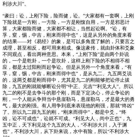
利涉大川”。
“彖曰：讼，上刚下险，险而健，讼。”大家都有一套啊，上刚
下险就是一方刚，一方险，一方是刚愎自用，一方是邪恶计
算，大家都险而健，大家都不相让，当然起讼啊。“讼，有
孚，窒，惕，中吉，刚来而得中也”，这是从另外的角度来看
的结果——对《易经》的象，是可以多角度了解的，只要言之
成理，甚至相反，都可用来相成。像这彖传，就由卦体和爻象
不同观点，看出两种意思。本来，“上刚下险”是由两个卦说
的，一个是乾卦，一个是坎卦，这样上刚下险的不相得不相
应，都是太过阳刚而起争讼。但是从另外一个角度来看，“有
孚，窒，惕，中吉，刚来而得中也”，是从九二、九五两爻说
的，这两爻都是刚而得中，尤其是九二的刚能够把讼停止拔
除，九五的刚就能够断讼分明“中正、元吉”“利见大人”。所以
九二的刚不是去争斗的那个刚，而是下定决心，停止争讼的
刚，一个人能从争辩当中悬崖勒马，悬崖勒马，才是最大的勇
气，最大的刚强。有人用争到底来表现他的刚强，那就“终凶”
了。所以九二跟九五的刚，“刚来而得中”，都是中爻，“终
凶，讼不可成也”，讼就不可成。“利见大人，尚中正也”，九
五中正，天下利见这个九五的大人，“不利涉大川，入于渊
也”，不利涉大川，从下卦来说，水中有险，所以“不利涉大