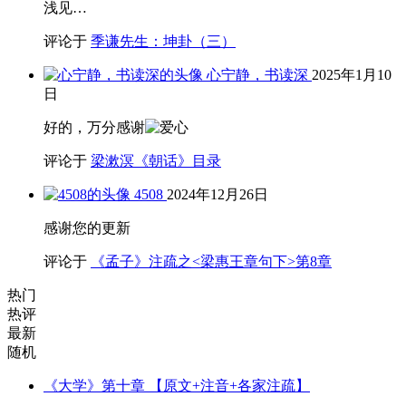
浅见…
评论于
季谦先生：坤卦（三）
心宁静，书读深
2025年1月10
日
好的，万分感谢
评论于
梁漱溟《朝话》目录
4508
2024年12月26日
感谢您的更新
评论于
《孟子》注疏之<梁惠王章句下>第8章
热门
热评
最新
随机
《大学》第十章 【原文+注音+各家注疏】