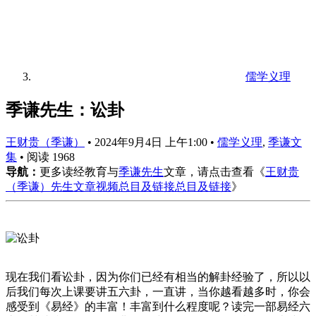
儒学义理
季谦先生：讼卦
王财贵（季谦）
•
2024年9月4日 上午1:00
•
儒学义理
,
季谦文
集
•
阅读 1968
导航：
更多读经教育与
季谦先生
文章，请点击查看《
王财贵
（季谦）先生文章视频总目及链接总目及链接
》
现在我们看讼卦，因为你们已经有相当的解卦经验了，所以以
后我们每次上课要讲五六卦，一直讲，当你越看越多时，你会
感受到《易经》的丰富！丰富到什么程度呢？读完一部易经六