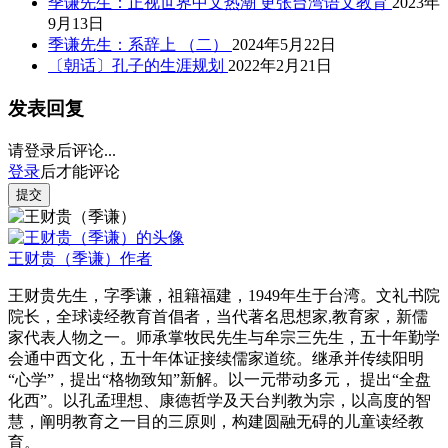
季谦先生：正视世界中文热潮 更张台湾语文教育
2023年
9月13日
季谦先生：系辞上 （二）
2024年5月22日
〔朝话〕孔子的生涯规划
2022年2月21日
发表回复
请登录后评论...
登录
后才能评论
提交
王财贵（季谦）
作者
王财贵先生，字季谦，祖籍福建，1949年生于台湾。文礼书院
院长，全球读经教育首倡者，当代著名思想家,教育家，新儒
家代表人物之一。师承掌牧民先生与牟宗三先生，五十年勤学
会通中西文化，五十年体证接续儒家道统。继承并传续阳明
“心学”，提出“格物致知”新解。以一元带动多元， 提出“全盘
化西”。以孔孟理想、康德哲学及天台判教为宗，以高度的智
慧，阐明教育之一目的三原则，构建圆融无碍的儿童读经教
育。