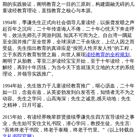
期的实践验证，阐明教育之一目的三原则，构建圆融无碍的儿
童读经教育理论，直指教育之核心与本源。
1994年，季谦先生正式向社会倡导儿童读经，以振聋发聩之声
起百年之沉疴，二十年传道诲人不倦，二十年心忧天下奔走呼
号，效法先师孔子周游列国, 知其不可而为之。自台湾一隅延
至全国并推广至全世界，全球演讲二千余场次，上亿人因之而
受益。先生指出教育的真谛应是“按照人性开发人性”的工程，
立于东西方教育智慧之巅，向世人展现
读经教育的全程规划
。
阐明了从胎教，零至三岁读经宝宝开始，至于十年读经，十年
解经，再到十年历练，为当今天下造就顶天立地的大才的系统
理论，并领导实践推广。
1994年始，先生致力于儿童读经教育推广，呕心沥血，二十年
如一日，念兹在兹，从英姿勃发到白发苍苍，知情者无不为之
动容。先生之学问，山高海深；先生之诚意,感天动地；先生
之精神，日月可鉴。
2015年始，有读经界晚辈群贤接续季谦先生四方宣导读经之事
业，先生始可安住文礼书院，潜心学问，教授生徒。先生言:
“吾将终老于书院，终老于泰顺，终老于竹里。”（以上转载自
文礼书院官网
）