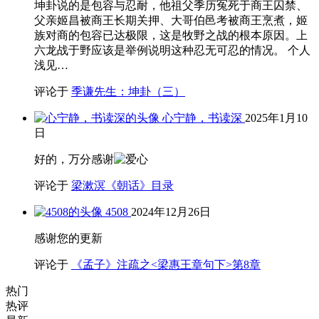
坤卦说的是包容与忍耐，他祖父季历冤死于商王囚禁、
父亲姬昌被商王长期关押、大哥伯邑考被商王烹煮，姬
族对商的包容已达极限，这是牧野之战的根本原因。上
六龙战于野应该是举例说明这种忍无可忍的情况。 个人
浅见…
评论于
季谦先生：坤卦（三）
心宁静，书读深
2025年1月10
日
好的，万分感谢
评论于
梁漱溟《朝话》目录
4508
2024年12月26日
感谢您的更新
评论于
《孟子》注疏之<梁惠王章句下>第8章
热门
热评