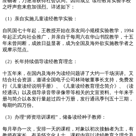
应确著，乃逐渐获得社会认同。因而成立“读经教育实验学校”
之呼声愈来愈加强烈。详述如下：
（1）亲自实施儿童读经教学实验：
自民国七十年起，王教授开始在亲友间小规模实验教学，1994
年起正式向社会推广，并亲自于每周六在华山书院教学，十五
年未曾间断，成效日益显著，成为全国及海外欲实施教学者之
观摩示范点。
（2）长年持续倡导读经教育理念：
十五年来，在国内及海外为读经问题讲了大约一千场演讲。又
结合社会资源，邀请全国电子公司林琦敏董事长支持，免费发
行《儿童读经说明手册》、《儿童读经教育理念简介》、（读
经通讯）以及倡导录音带录像带等相关的文宣资料。十年来手
册与简介以各发行量超过四十万册，发行通讯季刊五十三期，
每期约四万份。
（3）办理“师资培训课程”，储备读经种子教师：
每月举办一次，安排一天的课程，对象以初次接触者为主，有
教师有家长，有关怀文化人士。课程内容以读经教育之理念及