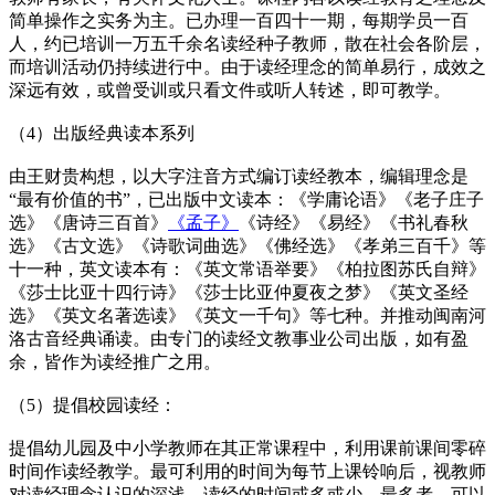
简单操作之实务为主。已办理一百四十一期，每期学员一百
人，约已培训一万五千余名读经种子教师，散在社会各阶层，
而培训活动仍持续进行中。由于读经理念的简单易行，成效之
深远有效，或曾受训或只看文件或听人转述，即可教学。
（4）出版经典读本系列
由王财贵构想，以大字注音方式编订读经教本，编辑理念是
“最有价值的书”，已出版中文读本：《学庸论语》《老子庄子
选》《唐诗三百首》
《孟子》
《诗经》《易经》《书礼春秋
选》《古文选》《诗歌词曲选》《佛经选》《孝弟三百千》等
十一种，英文读本有：《英文常语举要》《柏拉图苏氏自辩》
《莎士比亚十四行诗》《莎士比亚仲夏夜之梦》《英文圣经
选》《英文名著选读》《英文一千句》等七种。并推动闽南河
洛古音经典诵读。由专门的读经文教事业公司出版，如有盈
余，皆作为读经推广之用。
（5）提倡校园读经：
提倡幼儿园及中小学教师在其正常课程中，利用课前课间零碎
时间作读经教学。最可利用的时间为每节上课铃响后，视教师
对读经理念认识的深浅，读经的时间或多或少。最多者，可以