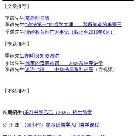
【文章推荐】
季谦先生|
掌老师与我
季谦先生|
“说法第一”的哲学大师——我所知道的牟宗三
季谦先生
|
读经教育推广大事记（截止至2016年6月）
【专题推荐】
季谦先生|
阳明良知教四讲
季谦先生|
儒家的道德意识——2009东林寺讲学
季谦先生|
论语七讲——中华书局系列讲座
（含视频）
【本站推荐】
长期招生
|
乐习书院乙巳（2026）招生简章
公 开 课 |
（36小时）零基础儒学入门自学课程