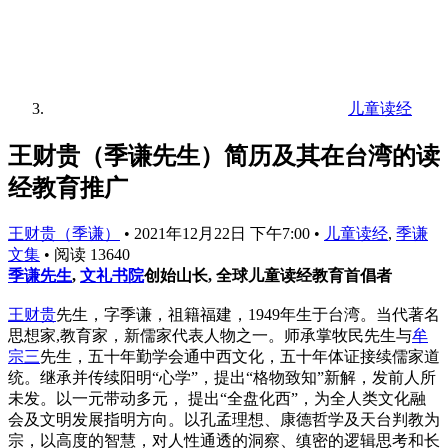
儿童读经
王财贵（季谦先生）简历及其在台湾的读
经教育推广
王财贵（季谦）
•
2021年12月22日 下午7:00
•
儿童读经
,
季谦
文集
•
阅读 13640
季谦先生
,
文礼书院
创始山长, 全球儿童读经教育首倡者
王财贵
先生，字季谦，祖籍福建，1949年生于台湾。当代著名
思想家,教育家，新儒家代表人物之一。师承掌牧民先生与
牟
宗三
先生，五十年勤学会通中西文化，五十年体证接续儒家道
统。继承并传续阳明“心学”，提出“格物致知”新解，发前人所
未发。以一元带动多元， 提出“全盘化西”，为全人类文化融
会及文明发展指明方向。以孔孟理想、康德哲学及天台判教为
宗，以高度的智慧，对人性通透的洞察、缜密的逻辑思考和长