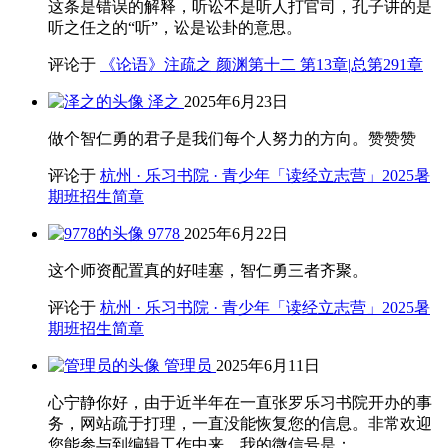
这条是错误的解释，听讼不是听人打官司，孔子讲的是
听之任之的“听”，讼是讼卦的意思。
评论于
《论语》注疏之 颜渊第十二 第13章|总第291章
泽之
2025年6月23日
做个智仁勇的君子是我们每个人努力的方向。赞赞赞
评论于
杭州 · 乐习书院 · 青少年「读经立志营」2025暑
期班招生简章
9778
2025年6月22日
这个师资配置真的好哇塞，智仁勇三者齐聚。
评论于
杭州 · 乐习书院 · 青少年「读经立志营」2025暑
期班招生简章
管理员
2025年6月11日
心宁静你好，由于近半年在一直张罗乐习书院开办的事
务，网站疏于打理，一直没能恢复您的信息。非常欢迎
您能参与到编辑工作中来，我的微信号是：