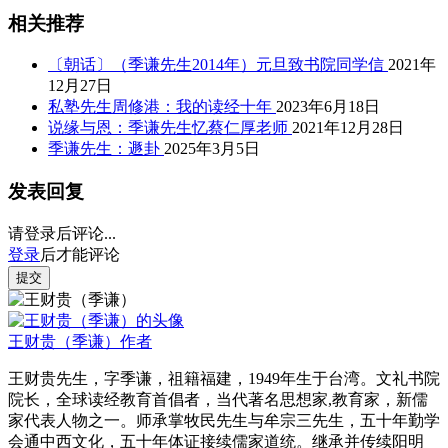
相关推荐
〔朝话〕（季谦先生2014年）元旦致书院同学信
2021年
12月27日
私塾先生周修港：我的读经十年
2023年6月18日
说缘与恩：季谦先生忆蔡仁厚老师
2021年12月28日
季谦先生：遯卦
2025年3月5日
发表回复
请登录后评论...
登录
后才能评论
提交
王财贵（季谦）
作者
王财贵先生，字季谦，祖籍福建，1949年生于台湾。文礼书院
院长，全球读经教育首倡者，当代著名思想家,教育家，新儒
家代表人物之一。师承掌牧民先生与牟宗三先生，五十年勤学
会通中西文化，五十年体证接续儒家道统。继承并传续阳明