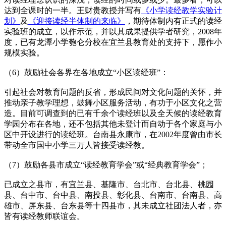
达到全课时的一半。王财贵教授并写有
《小学读经教学实验计
划》
及
《迎接读经半体制的来临》
，期待体制内有正式的读经
实验班的成立，以作示范，并以其成果提供学者研究，2008年
度，已有龙潭小学匏仑分校在宜兰县教育处的支持下，愿作小
规模实验。
（6）鼓励社会各界在各地成立“小区读经班”：
引起社会对教育问题的反省，形成民间对文化问题的关怀，并
推动亲子教学理想，鼓舞小区服务活动，有功于小区文化之营
造。目前可调查到的已有千余个读经班以及全天候的读经教育
学园分布在各地，还不包括其他未登计而自动于各个家庭与小
区中开设进行的读经班。台南县永康市，在2002年度曾由市长
带动全市国中小学三万人皆接受读经教。
（7）鼓励各县市成立“读经教育学会”或“经典教育学会”；
已成立之县市，有宜兰县、基隆市、台北市、台北县、桃园
县、台中市、台中县、南投县、彰化县、台南市、台南县、高
雄市、屏东县、台东县等十四县市，其未成立社团法人者，亦
皆有读经教师联谊会。