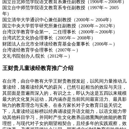
国立台北师范学院语文教育系兼任副教授（1906年～2006年）
国立台中师范学院语文教育系专任副教授（1997年～ 2005
年）
国立清华大学通识中心兼任副教授（2000年～ 2004年）
国立中央大学哲学研究所兼任副教授（2000年～2012年）
台湾汉学教育学会第一、二任理事长（2000年～2006年）
台湾武艺文化协会理事长（2005年～ 2008年）
财团法人台北市全球读经教育基金会董事长（2006年～）
台湾读经教育学会理事长（2007年～）
文礼书院创办人/院长（2012年～）
王财贵儿童读经教育推广介绍
在台湾，由台中教有大学王财贵教授发起，以民间力量推动儿
童读经，随着读经风气的蔚兴，已然引起相当的效应与关注，
其层面是普遍而深入的，有识之土，即认为这是五四以来规模
最大的文化复兴运动，其内涵亦是当前民间最富活力、最具影
响力的教育理念与实务。在各方家长对子女教育日益关切之
下，儿童读经运标榜以经典诵读提升语文能力，以语文能力带
动其他科目学习，并同时产生文化教养品德熏陶的效能的教育
理想，与现代对子女的期望相契合，且经多年的实践观察，效