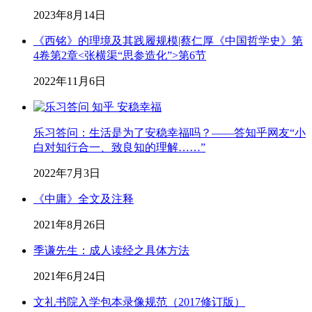
2023年8月14日
《西铭》的理境及其践履规模|蔡仁厚《中国哲学史》第
4卷第2章<张横渠“思参造化”>第6节
2022年11月6日
乐习答问：生活是为了安稳幸福吗？——答知乎网友“小
白对知行合一、致良知的理解……”
2022年7月3日
《中庸》全文及注释
2021年8月26日
季谦先生：成人读经之具体方法
2021年6月24日
文礼书院入学包本录像规范（2017修订版）