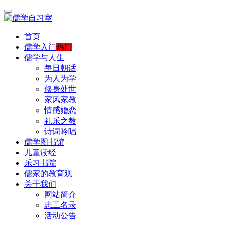
首页
儒学入门
热门
儒学与人生
每日朝话
为人为学
修身处世
家风家教
情感婚恋
礼乐之教
诗词吟唱
儒学图书馆
儿童读经
乐习书院
儒家的教育观
关于我们
网站简介
志工名录
活动公告