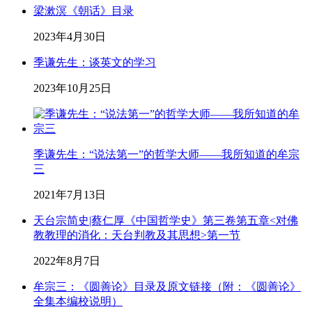
梁漱溟《朝话》目录
2023年4月30日
季谦先生：谈英文的学习
2023年10月25日
季谦先生：“说法第一”的哲学大师——我所知道的牟宗
三
2021年7月13日
天台宗简史|蔡仁厚《中国哲学史》第三卷第五章<对佛
教教理的消化：天台判教及其思想>第一节
2022年8月7日
牟宗三：《圆善论》目录及原文链接（附：《圆善论》
全集本编校说明）