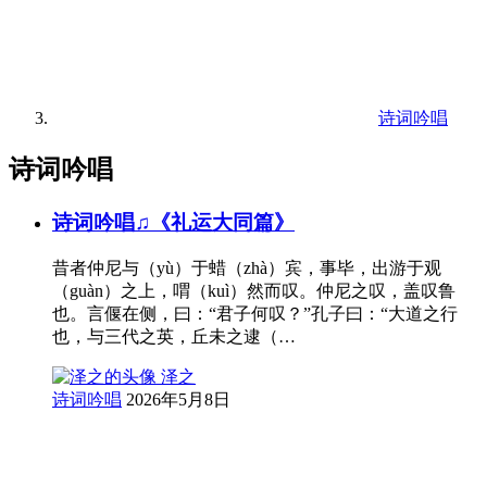
诗词吟唱
诗词吟唱
诗词吟唱♫《礼运大同篇》
昔者仲尼与（yù）于蜡（zhà）宾，事毕，出游于观
（guàn）之上，喟（kuì）然而叹。仲尼之叹，盖叹鲁
也。言偃在侧，曰：“君子何叹？”孔子曰：“大道之行
也，与三代之英，丘未之逮（…
泽之
诗词吟唱
2026年5月8日