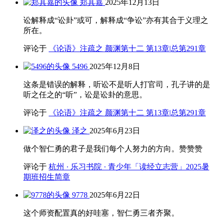
郑其嘉
2025年12月13日
讼解释成“讼卦”或可，解释成“争讼”亦有其合于义理之
所在。
评论于
《论语》注疏之 颜渊第十二 第13章|总第291章
5496
2025年12月8日
这条是错误的解释，听讼不是听人打官司，孔子讲的是
听之任之的“听”，讼是讼卦的意思。
评论于
《论语》注疏之 颜渊第十二 第13章|总第291章
泽之
2025年6月23日
做个智仁勇的君子是我们每个人努力的方向。赞赞赞
评论于
杭州 · 乐习书院 · 青少年「读经立志营」2025暑
期班招生简章
9778
2025年6月22日
这个师资配置真的好哇塞，智仁勇三者齐聚。