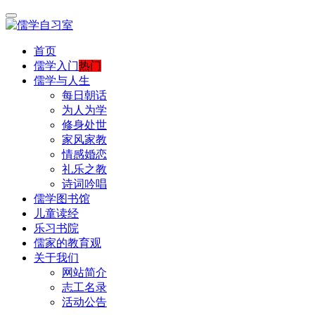
首页
儒学入门
热门
儒学与人生
每日朝话
为人为学
修身处世
家风家教
情感婚恋
礼乐之教
诗词吟唱
儒学图书馆
儿童读经
乐习书院
儒家的教育观
关于我们
网站简介
志工名录
活动公告