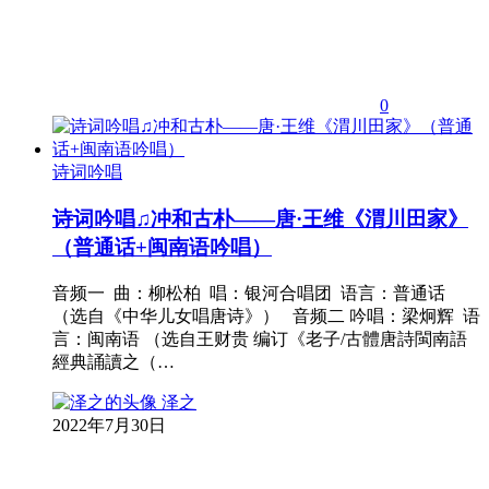
0
诗词吟唱
诗词吟唱♫冲和古朴——唐·王维《渭川田家》
（普通话+闽南语吟唱）
音频一 曲：柳松柏 唱：银河合唱团 语言：普通话
（选自《中华儿女唱唐诗》） 音频二 吟唱：梁炯辉 语
言：闽南语 （选自王财贵 编订《老子/古體唐詩閩南語
經典誦讀之（…
泽之
2022年7月30日