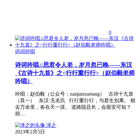
0
诗词吟唱
诗词吟唱♫思君令人老，岁月忽已晚——东汉
《古诗十九首》之<行行重行行>（赵伯毅老师
吟唱）
吟唱：赵伯毅（公众号：zaiqianxuetang） 古诗十九首
（其一） 东汉·无名氏 行行重行行，与君生别离。 相
去万余里，各在天一涯。 道路阻且长，会面安可知？
胡…
泽之
2023年2月5日