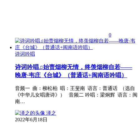
0
诗词吟唱
诗词吟唱♫始责烟柳无情，终羡烟柳自若——
晚唐·韦庄《台城》（普通话+闽南语吟唱）
音频一 曲：柳松柏 唱：王斐南 语言：普通话 （选自
《中华儿女唱唐诗》） 音频二 吟唱：梁炯辉 语言：闽
南…
泽之
2022年6月18日