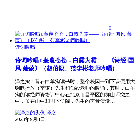
0
诗词吟唱
诗词吟唱♫蒹葭苍苍，白露为霜——《诗经·国
风·蒹葭》（赵伯毅、范李彬老师吟唱）
泽之按：昔在白羊沟读书时，整个校园一到下课便用大
喇叭播放（季谦）先生和伯毅老师的吟诵，其时，白羊
沟的读经师资培训中心在北京市昌平区的群山环绕之
中，虽在山中却四下辽阔，先生的声音清澈…
泽之
2023年9月8日