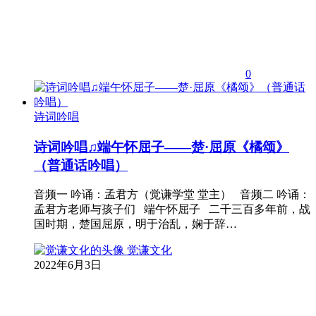
0
诗词吟唱
诗词吟唱♫端午怀屈子——楚·屈原《橘颂》
（普通话吟唱）
音频一 吟诵：孟君方（觉谦学堂 堂主） 音频二 吟诵：
孟君方老师与孩子们 端午怀屈子 二千三百多年前，战
国时期，楚国屈原，明于治乱，娴于辞…
觉谦文化
2022年6月3日