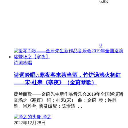
6.8K
0
诗词吟唱
诗词吟唱♫寒夜客来茶当酒，竹炉汤沸火初红
——宋·杜耒《寒夜》（金蔚琴歌）
援琴而歌——金蔚先生新作品音乐会2019年全国巡演诸
暨场之《寒夜》 词：杜耒(宋） 曲：金蔚 琴：许静
雅、肖雅兮 箫及编配：陈渝涛 …
泽之
2022年12月28日