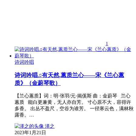
1
诗词吟唱
诗词吟唱♫有天然,蕙质兰心——宋《兰心蕙
质》（金蔚琴歌）
【兰心蕙质】词：明·张羽/元·揭傒斯 曲：金蔚琴 兰心
蕙质 能白更兼黄，无人亦自芳。 寸心原不大，容得许
多香。 出丛不盈尺，空谷为谁芳。 一径寒云色，满林秋
露香。…
泽之
2023年1月21日