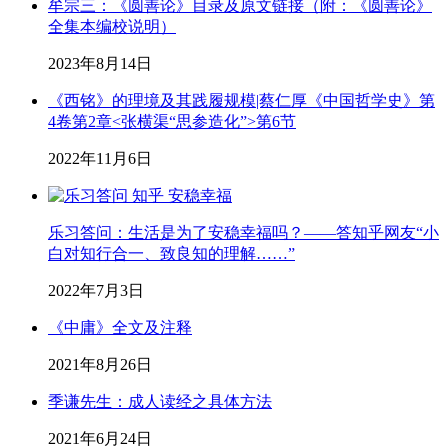
牟宗三：《圆善论》目录及原文链接（附：《圆善论》
全集本编校说明）
2023年8月14日
《西铭》的理境及其践履规模|蔡仁厚《中国哲学史》第
4卷第2章<张横渠“思参造化”>第6节
2022年11月6日
乐习答问：生活是为了安稳幸福吗？——答知乎网友“小
白对知行合一、致良知的理解……”
2022年7月3日
《中庸》全文及注释
2021年8月26日
季谦先生：成人读经之具体方法
2021年6月24日