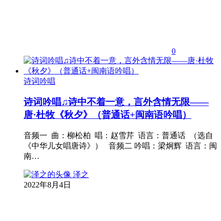
0
诗词吟唱
诗词吟唱♫诗中不着一意，言外含情无限——
唐·杜牧《秋夕》（普通话+闽南语吟唱）
音频一 曲：柳松柏 唱：赵雪芹 语言：普通话 （选自
《中华儿女唱唐诗》） 音频二 吟唱：梁炯辉 语言：闽
南…
泽之
2022年8月4日