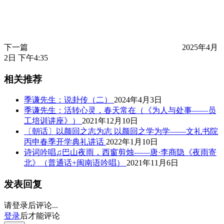
下一篇
2025年4月
2日 下午4:35
相关推荐
季谦先生：说卦传（二）
2024年4月3日
季谦先生：活转心灵，春天常在（《为人与处事——员
工培训讲座》）
2021年12月10日
〔朝话〕以颜回之志为志 以颜回之学为学——文礼书院
丙申春季开学典礼讲话
2022年1月10日
诗词吟唱♫巴山夜雨，西窗剪烛——唐·李商隐《夜雨寄
北》（普通话+闽南语吟唱）
2021年11月6日
发表回复
请登录后评论...
登录
后才能评论