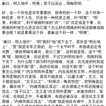
象曰：明入地中，明夷；君子以蒞众，用晦而明。
好，这一个卦也是非常重要的、很奇特的一个卦，这个卦有一
种忧患，对于人生、历史有一种忧患之感，叫“明夷”。“明
夷，利艰贞”，利于艰难时候的“贞”，“贞”贞定或是干事，在
艰难的时候怎么坚定自己呢？怎么样在艰难的时候还能够成就
事业呢？就是要看这个卦，要象这个卦一样，“明夷”。
“彖曰：明入地中”，“明”跑到“地”底下去了。晋卦是“明出地
上”，“晋”就是非常正面的，在一个太平时节，有德者必定有
光辉，“康侯用锡马蕃庶，昼日三接”，这样就是晋。这个“明
夷”呢，颠倒过来，但还是明，不过它的明在地中，明跑到地
下去了，为什么呢？因为时代的艰难、无道，在无道的时刻是
这样，你就不能“晋”，虽然你有德，但是不能“晋”，这个时候
要怎么办呢？“内文明而外柔顺”，内在虽然有文明，外面也是
要用柔顺的方式表现，甚至不能表现，“以蒙大难”，文王、箕
子都是如此，“文王以之”，“利艰贞，晦其明也”，把明掩盖起
来，藏在地下，“内难而能正其志”，处在艰难之中而还能够正
其志，“箕子以之”。文王是“内文明外柔顺”，来服侍商纣，箕
子呢，在朝廷之中，不被重用，有德还被压迫，甚至比文王更
艰难，“内难而能正其志”，“内难”就是他处在难中，文王还在