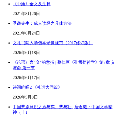
《中庸》全文及注释
2021年8月26日
季谦先生：成人读经之具体方法
2021年6月24日
文礼书院入学包本录像规范（2017修订版）
2026年6月18日
《论语》言“义”的意指 | 蔡仁厚《孔孟荀哲学》第7章 义
与命 第一节
2026年6月17日
诗词吟唱♫《礼运大同篇》
2026年5月8日
中国悲剧意识之虚与实、悲与壮 | 唐君毅：中国文学精
神（十）