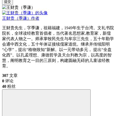
提交
王财贵（季谦）
作者
王财贵先生，字季谦，祖籍福建，1949年生于台湾。文礼书院
院长，全球读经教育首倡者，当代著名思想家,教育家，新儒
家代表人物之一。师承掌牧民先生与牟宗三先生，五十年勤学
会通中西文化，五十年体证接续儒家道统。继承并传续阳明
“心学”，提出“格物致知”新解。以一元带动多元， 提出“全盘
化西”。以孔孟理想、康德哲学及天台判教为宗，以高度的智
慧，阐明教育之一目的三原则，构建圆融无碍的儿童读经教
育。
307
文章
0
评论
40
粉丝