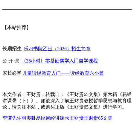
【本站推荐】
长期招生
|
乐习书院乙巳（2026）招生简章
公 开 课 |
（36小时）零基础儒学入门自学课程
家长必学
|
儿童读经教育入门——读经教育六小篇
本文作者：王财贵，转载自：《王财贵65文集》第六辑《易经
讲课录（下）》。如欲深入了解王财贵教授哲学思想与教育理
论，请关注本站，或购买正版《王财贵65文集》进行学习。
季谦先生
明夷卦
易经
易经讲课录
王财贵
王财贵65文集