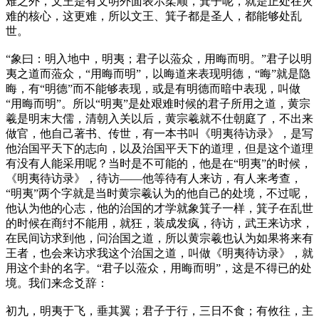
难之外，文王是有文明外面表示柔顺，箕子呢，就是正处在灾
难的核心，这更难，所以文王、箕子都是圣人，都能够处乱
世。
“象曰：明入地中，明夷；君子以蒞众，用晦而明。”君子以明
夷之道而蒞众，“用晦而明”，以晦道来表现明德，“晦”就是隐
晦，有“明德”而不能够表现，或是有明德而暗中表现，叫做
“用晦而明”。所以“明夷”是处艰难时候的君子所用之道，黄宗
羲是明末大儒，清朝入关以后，黄宗羲就不仕朝庭了，不出来
做官，他自己著书、传世，有一本书叫《明夷待访录》，是写
他治国平天下的志向，以及治国平天下的道理，但是这个道理
有没有人能采用呢？当时是不可能的，他是在“明夷”的时候，
《明夷待访录》，待访——他等待有人来访，有人来考查，
“明夷”两个字就是当时黄宗羲认为的他自己的处境，不过呢，
他认为他的心志，他的治国的才学就象箕子一样，箕子在乱世
的时候在商纣不能用，就狂，装成发疯，待访，武王来访求，
在民间访求到他，问治国之道，所以黄宗羲也认为如果将来有
王者，也会来访求我这个治国之道，叫做《明夷待访录》，就
用这个卦的名字。“君子以蒞众，用晦而明”，这是不得已的处
境。我们来念爻辞：
初九，明夷于飞，垂其翼；君子于行，三日不食；有攸往，主