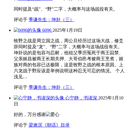
同时提及“战”、“野”二字，大概率与这场战役有关。
评论于
季谦先生：坤卦（三）
6096
2025年1月19日
牧野之战是周立国之战，周公旦经历过这场大战，修爻
辞同时提及“龙”、“野”二字，大概率与这场战役有关。
坤卦说的是包容与忍耐，他祖父季历冤死于商王囚禁、
父亲姬昌被商王长期关押、大哥伯邑考被商王烹煮，姬
族对商的包容已达极限，这是牧野之战的根本原因。上
六龙战于野应该是举例说明这种忍无可忍的情况。 个人
浅见…
评论于
季谦先生：坤卦（三）
心宁静，书读深
2025年1月10
日
好的，万分感谢
评论于
梁漱溟《朝话》目录