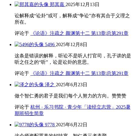
郑其嘉
2025年12月13日
讼解释成“讼卦”或可，解释成“争讼”亦有其合于义理之
所在。
评论于
《论语》注疏之 颜渊第十二 第13章|总第291章
5496
2025年12月8日
这条是错误的解释，听讼不是听人打官司，孔子讲的是
听之任之的“听”，讼是讼卦的意思。
评论于
《论语》注疏之 颜渊第十二 第13章|总第291章
泽之
2025年6月23日
做个智仁勇的君子是我们每个人努力的方向。赞赞赞
评论于
杭州 · 乐习书院 · 青少年「读经立志营」2025暑
期班招生简章
9778
2025年6月22日
这个师资配置真的好哇塞，智仁勇三者齐聚。