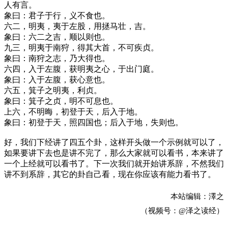
人有言。
象曰：君子于行，义不食也。
六二，明夷，夷于左股，用拯马壮，吉。
象曰：六二之吉，顺以则也。
九三，明夷于南狩，得其大首，不可疾贞。
象曰：南狩之志，乃大得也。
六四，入于左腹，获明夷之心，于出门庭。
象曰：入于左腹，获心意也。
六五，箕子之明夷，利贞。
象曰：箕子之贞，明不可息也。
上六，不明晦，初登于天，后入于地。
象曰：初登于天，照四国也；后入于地，失则也。
好，我们下经讲了四五个卦，这样开头做一个示例就可以了，
如果要讲下去也是讲不完了，那么大家就可以看书，本来讲了
一个上经就可以看书了。下一次我们就开始讲系辞，不然我们
讲不到系辞，其它的卦自己看，现在你应该有能力看书了。
本站编辑：澤之
（视频号：@泽之读经）