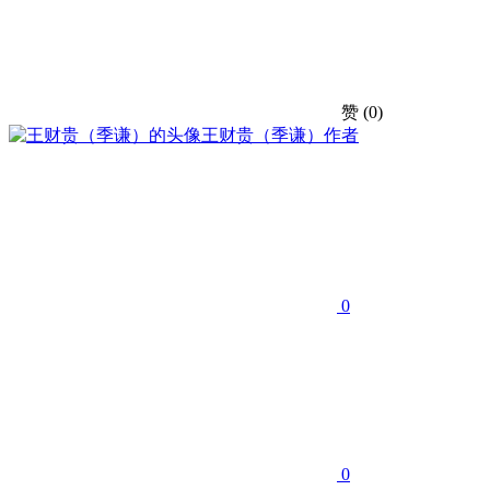
赞
(0)
王财贵（季谦）
作者
0
0