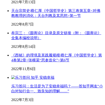
2021年7月13日
天台宗简史|蔡仁厚《中国哲学史》第三卷第五章<对佛
教教理的消化：天台判教及其思想>第一节
2022年8月7日
牟宗三：《圆善论》目录及原文链接（附：《圆善论》
全集本编校说明）
2023年8月14日
《西铭》的理境及其践履规模|蔡仁厚《中国哲学史》第
4卷第2章<张横渠“思参造化”>第6节
2022年11月6日
乐习答问：生活是为了安稳幸福吗？——答知乎网友“小
白对知行合一、致良知的理解……”
2022年7月3日