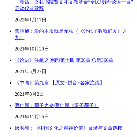
〔朝话〕文礼书院暨文礼文教基金“全民读经·论语一百”
启动仪式致辞
2022年1月17日
曾昭旭：爱的本质就是无私（《让孔子教我们爱》之
九）
2021年10月29日
《论语》注疏之 宪问第十四 第28章|总第360章
2021年5月27日
《中庸》第九章 【原文+拼音+各家注疏】
2021年8月2日
蔡仁厚：颜子之丧|蔡仁厚《复圣颜子》
2021年11月25日
唐君毅：《中国文化之精神价值》目录与文章链接