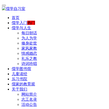
首页
儒学入门
热门
儒学与人生
每日朝话
为人为学
修身处世
家风家教
情感婚恋
礼乐之教
诗词吟唱
儒学图书馆
儿童读经
乐习书院
儒家的教育观
关于我们
网站简介
志工名录
活动公告