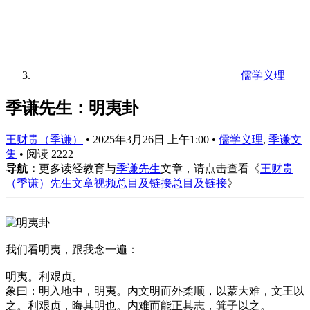
儒学义理
季谦先生：明夷卦
王财贵（季谦）
•
2025年3月26日 上午1:00
•
儒学义理
,
季谦文
集
•
阅读 2222
导航：
更多读经教育与
季谦先生
文章，请点击查看《
王财贵
（季谦）先生文章视频总目及链接总目及链接
》
我们看明夷，跟我念一遍：
明夷。利艰贞。
象曰：明入地中，明夷。内文明而外柔顺，以蒙大难，文王以
之。利艰贞，晦其明也。内难而能正其志，箕子以之。