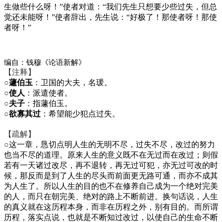
生做些什么呀！”使者对道：“我们先生只想要少些过失，但总
觉还未能呀！”使者辞出，先生说：“好极了！那使者呀！那使
者呀！”
编自：钱穆《论语新解》
【注释】
○
蘧伯玉
：卫国的大夫，名瑗。
○
使人
：派遣使者。
○
夫子
：指蘧伯玉。
○
欲寡其过
：希望能少犯点过失。
【疏解】
○
这一章，恳切点明人生的无明不尽，过失不尽，改过的努力
也当不尽的道理。原来人生的意义既不在无过而在改过；则假
若有一天诸过改尽，再不退转，再无过可犯，亦无过可改的时
候，那反而是到了人生的尽头而前面更无路可通，而亦不成其
为人生了。所以人生的目的也不在修养自己成为一个绝对完美
的人，而只在朝完美、绝对的路上不断前进。换句话说，人生
的真义就在这历程本身，而非在历程之外，别有目的。而所谓
历程，落实点说，也就是不断知过改过，以使自己的生命不断