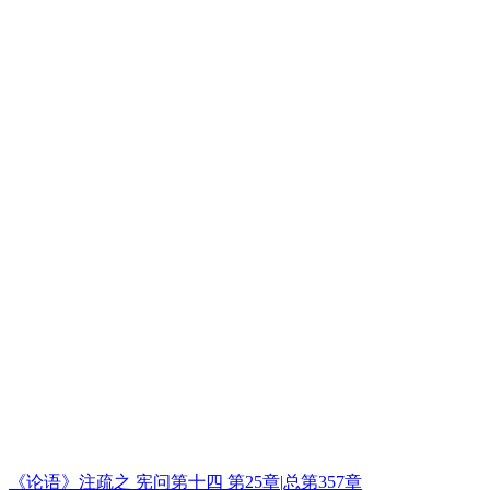
《论语》注疏之 宪问第十四 第25章|总第357章