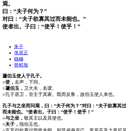
焉。
曰：“夫子何为？”
对曰：“夫子欲寡其过而未能也。”
使者出。子曰：“使乎！使乎！”
朱子
张居正
钱穆
曾昭旭
蘧伯玉使人于孔子。
○使，
去声，下同。
○蘧伯玉，
卫大夫，名瑗。
○
孔子居卫，尝主于其家。既而反鲁，故伯玉使人来也。
孔子与之坐而问焉，曰：“夫子何为？”对曰：“夫子欲寡其过
而未能也。”使者出。子曰：“使乎！使乎！”
○与之坐，
敬其主以及其使也。
○夫子，
指伯玉也。
○
言其但欲寡过而犹未能，则其省身克己，常若不及之意可见