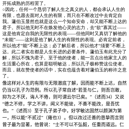
开拓成熟的历程罢了。
○
因此，任何一个恳切了解人生之真义的人，都会承认人生的
有限，也愿去面对人生的有限，而只在不断改过中去肯定自
我。蘧伯玉显然也就是这么一个知命安命，却又能不断上达的
君子。所以他无时不在焕发他心灵的志力，去“欲”寡其过——
这是他肯定自我的无限性的表现——但他同时又真切了解他的
“未能”——这则是他了解人生的有限性的表现。必肯定前者，
所以他才“能”不断上达；必了解后者，所以他才“须要”不断上
达。此二者实在都是人生长进的必要条件。蘧伯玉有此充分了
解，所以不愧为君子。至于他的使者，能一言点出他家主人的
生活重心所在，也算是聪明敏达，所以孔子极称赞这位使者。
而且，就在赞使者的话中，实在也蕴含着对蘧伯玉的称许之意
了。
像这样对人生的有限与无限澈底了解，因而能不断上达，自然
仍当以孔子为范例。所以孔子常自述“若圣与仁，则吾岂敢，
抑为之不厌，诲人不倦，则可谓云尔已矣。”（述而
34
）又说
“德之不修，学之不讲，闻义不能徙，不善不能改，是吾忧
也。”（述而
3
）至于孔子弟子中，好学敏达固然以颜渊为第
一，所以能“不贰过”（雍也
3
）。但以改过迁善的恳挚而言则
曾子最为显著，他曾说：“士不可以不弘毅，任重而道远。仁