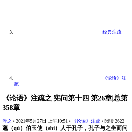
经典注疏
《论语》注
疏
《论语》注疏之 宪问第十四 第26章|总第
358章
泽之
•
2021年5月27日 上午10:51
•
《论语》注疏
•
阅读 2622
蘧（qú）伯玉使（shì）人于孔子，孔子与之坐而问