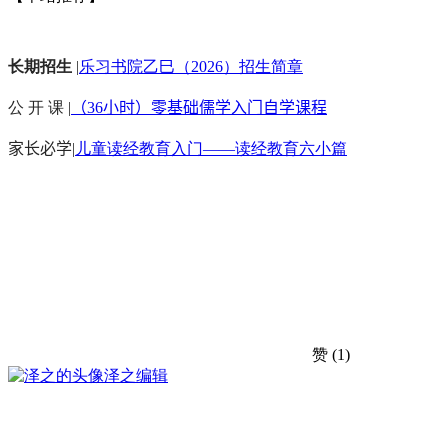
长期招生
|
乐习书院乙巳（2026）招生简章
公 开 课 |
（36小时）零基础儒学入门自学课程
家长必学
|
儿童读经教育入门——读经教育六小篇
赞
(1)
泽之
编辑