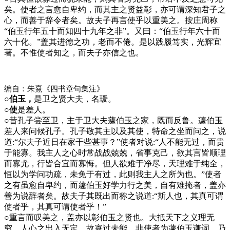
矣。使者之言愈自卑约，而其主之贤益彰，亦可谓深知君子之
心，而善于辞令者矣。故夫子再言使乎以重美之。按庄周称
“伯玉行年五十而知四十九年之非”。又曰：“伯玉行年六十而
六十化。”盖其进德之功，老而不倦。是以践履笃实，光辉宜
著。不惟使者知之，而夫子亦信之也。
编自：朱熹《四书章句集注》
○伯玉，
是卫之贤大夫，名瑗。
○使
是差人。
○
昔孔子尝至卫，主于卫大夫蘧伯玉之家，既而反鲁。蘧伯玉
差人来问候孔子。孔子敬其主以及其使，特命之坐而问之，说
道
“尔夫子近日在家干些甚事？”使者对说
“人不能无过，而贵
:
:
于能寡。我主人之心时常战战兢兢，省事克己，欲其言皆顺理
而寡尤，行皆合宜而寡悔。但人欲难于净尽，天理难于纯全，
恒以为学问功疏，未免于有过，此则我主人之所为也。”使者
之有虽愈自卑约，而蘧伯玉好学力行之美，自有难掩者，盖亦
善为说辞者矣。故夫子其既出而称之说道
“斯人也，其真可谓
:
使者乎，其真可谓使者乎！”
○
重言而叹美之，盖亦以彰伯玉之贤也。大抵天下之义理无
穷，人心之出入无定，故寡过未能，非使者为蘧伯玉谦词，乃