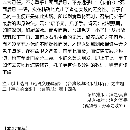
以为己任，不亦重乎！死而后已，不亦远乎！”（泰伯
7
）“死
而后已”一语，实在精确地点出了道德实践的无穷性。曾子自
己的一生便正是如此实践。所以到病重将死时，召集门弟子作
最后的现身说法，云：“启予足，启予手。诗云：战战兢兢，
如临深渊，如履薄冰。而今而后，吾知免夫。小子！”从战战
兢兢以下三句，真可以看出生命的无常，修养成绩之不可靠，
而还须至死方休的不断提撕面对，才足以刹那刹那保证生命之
免于堕落。存在命限之严肃，可至此而极；而道德实践之恳
切，也可至此而充分显露。本编义蕴之阐发，即止于此。至于
如何去实地作道德修养，孔子更有许多分别的教训，则请再读
下编。
注：以上选自《论语义理疏解》（台湾鹅湖出版社印行）之主题
二【存在的命限】（曾昭旭）第十四条
编辑排版：澤之/其嘉
录入校对：澤之/其嘉
（视频号：@泽之读经）
【本站推荐】