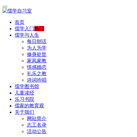
首页
儒学入门
热门
儒学与人生
每日朝话
为人为学
修身处世
家风家教
情感婚恋
礼乐之教
诗词吟唱
儒学图书馆
儿童读经
乐习书院
儒家的教育观
关于我们
网站简介
志工名录
活动公告