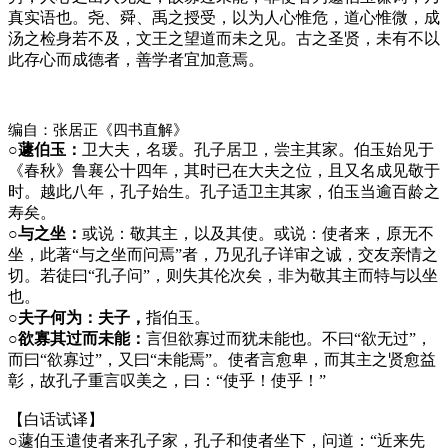
真实语也。尧、舜、禹之授受，以为人心惟危，道心惟微，成
汤之检身若不及，文王之望道而未之见。古之圣贤，未有不以
此存心而成德者，善学者宜加意焉。
编自：张居正《四书直解》
○蘧伯玉：
卫大夫，名瑗。孔子居卫，尝主其家。伯玉始见于
《春秋》鲁襄公十四年，其时已在大夫之位，且又名成见敬于
时。越此八年，孔子始生。孔子适卫主其家，伯玉当逾百龄之
寿矣。
○与之坐：
或说：敬其主，以及其使。或说：使者来，原无不
坐，此著“与之坐而问焉”者，乃见孔子详审之诚，交友亲情之
切。若徒曰“孔子问”，则失其伦次矣，非为敬其主而特与以坐
也。
○夫子何为：夫子，
指伯玉。
○欲寡其过而未能：
言但欲寡过而犹未能也。不曰“欲无过”，
而曰“欲寡过”，又曰“未能焉”。使者言愈卑，而其主之贤愈益
彰，故孔子重言叹美之，曰：“使乎！使乎！”
【白话试译】
○
蘧伯玉遣使者来孔子家，孔子和使者坐下，问道：“近来先