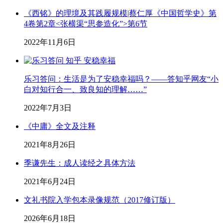
《西铭》的理境及其践履规模|蔡仁厚《中国哲学史》第
4卷第2章<张横渠“思参造化”>第6节
2022年11月6日
乐习答问：生活是为了安稳幸福吗？——答知乎网友“小
白对知行合一、致良知的理解……”
2022年7月3日
《中庸》全文及注释
2021年8月26日
季谦先生：成人读经之具体方法
2021年6月24日
文礼书院入学包本录像规范（2017修订版）
2026年6月18日