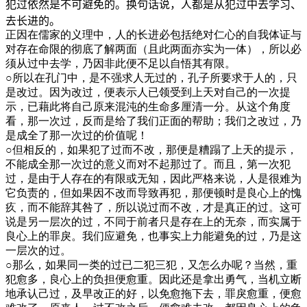
犯过依然是不可避免的。换句话说，人都是从犯过中去学习、
去长进的。
正因在儒家的义理中，人的长进必包括绝对仁心的自我体证与
对存在命限的彻底了解两面（且此两面亦实为一体），所以必
须从过中去学，乃因非此便不足以自悟其有限。
○所以在孔门中，是不强求人无过的，孔子所要求于人的，只
是改过。因为改过，便表示人已领受到上天对自己的一次提
示，已藉此将自己原来混沌的生命多厘清一分。从这个角度
看，那一次过，反而是给了我们正面的帮助；我们之改过，乃
是成全了那一次过的价值呢！
○但相反的，如果犯了过而不改，那便是糟蹋了上天的提示，
不能成全那一次过的意义而对不起那过了。而且，第一次犯
过，是由于人存在的有限或无知，因此严格来说，人是很难为
它负责的，但如果因不改而导致再犯，那便顿时是良心上的愧
疚，而不能辞其咎了，所以说过而不改，才是真正的过。这可
说是另一层次的过，不同于前者只是存在上的无奈，而实属于
良心上的罪戾。我们应避免，也事实上力能避免的过，乃是这
一层次的过。
○那么，如果同一类的过已二犯三犯，又怎么办呢？当然，重
犯愈多，良心上的负担便愈重。因此还是拿出勇气，当机立断
地承认己过，及早改正的好，以免愈拖下去，罪戾愈重，便愈