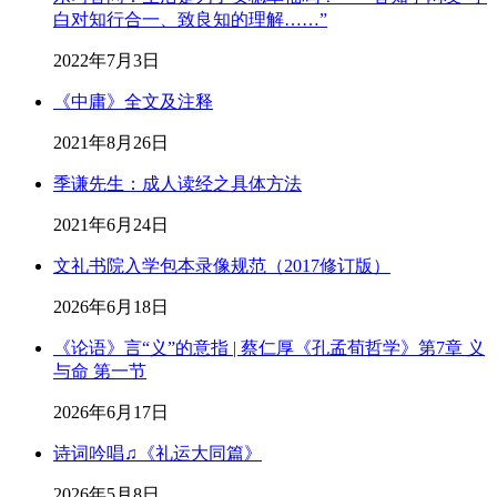
白对知行合一、致良知的理解……”
2022年7月3日
《中庸》全文及注释
2021年8月26日
季谦先生：成人读经之具体方法
2021年6月24日
文礼书院入学包本录像规范（2017修订版）
2026年6月18日
《论语》言“义”的意指 | 蔡仁厚《孔孟荀哲学》第7章 义
与命 第一节
2026年6月17日
诗词吟唱♫《礼运大同篇》
2026年5月8日