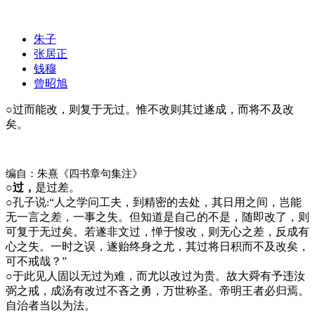
朱子
张居正
钱穆
曾昭旭
○
过而能改，则复于无过。惟不改则其过遂成，而将不及改
矣。
编自：朱熹《四书章句集注》
○过，
是过差。
○
孔子说
“人之学问工夫，到精密的去处，其日用之间，岂能
:
无一言之差，一事之失。但知道是自己的不是，随即改了，则
可复于无过矣。若遂非文过，惮于悛改，则无心之差，反成有
心之失。一时之误，遂贻终身之尤，其过将日积而不及改矣，
可不戒哉？”
○
于此见人固以无过为难，而尤以改过为贵。故大舜有予违汝
弼之戒，成汤有改过不吝之勇，万世称圣。帝明王者必归焉。
自治者当以为法。