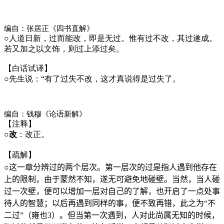
编自：张居正《四书直解》
○
人道日新，过而能改，即是无过。惟有过不改，其过遂成。
若又加之以文饰，则过上添过矣。
【白话试译】
○
先生说：“有了过失不改，这才真说得是过失了。
编自：钱穆《论语新解》
【注释】
○
改
：改正。
【疏解】
○这一章分辨过的两个层次。第一层次的过是指人遇到他存在
上的限制，由于蒙然不知，遂无可避免地碰壁。当然，当人碰
过一次壁，便可以增加一层对自己的了解，也开启了一点处事
待人的智慧；以后再遇到同样的事，便不致再错，此之为“不
二过”（雍也
3
）。但当第一次遇到，人对此尚属无知的时候，