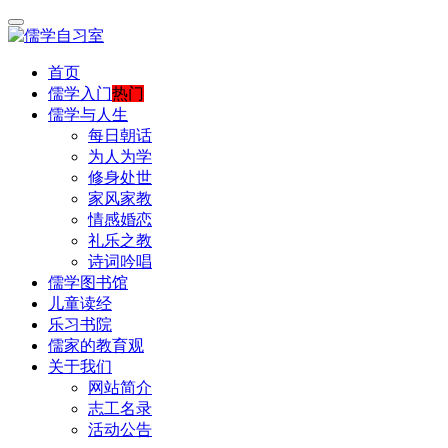
首页
儒学入门
热门
儒学与人生
每日朝话
为人为学
修身处世
家风家教
情感婚恋
礼乐之教
诗词吟唱
儒学图书馆
儿童读经
乐习书院
儒家的教育观
关于我们
网站简介
志工名录
活动公告