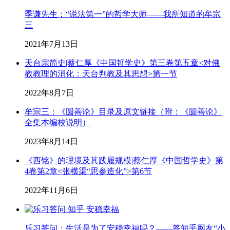
季谦先生：“说法第一”的哲学大师——我所知道的牟宗
三
2021年7月13日
天台宗简史|蔡仁厚《中国哲学史》第三卷第五章<对佛
教教理的消化：天台判教及其思想>第一节
2022年8月7日
牟宗三：《圆善论》目录及原文链接（附：《圆善论》
全集本编校说明）
2023年8月14日
《西铭》的理境及其践履规模|蔡仁厚《中国哲学史》第
4卷第2章<张横渠“思参造化”>第6节
2022年11月6日
乐习答问：生活是为了安稳幸福吗？——答知乎网友“小