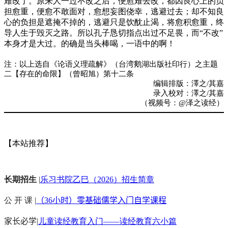
难改了。原来人一过不改之后，便愈难去改，都因良心上的负
担愈重，便愈不敢面对，愈想妄图侥幸，逃避过去；却不知良
心的负担是遮掩不掉的，逃避只是饮酖止渴，将愈积愈重，终
导人生于毁灭之路。所以孔子恳切指点出过不足畏，而“不改”
本身才是大过。的确是当头棒喝，一语中的啊！
注：以上选自《论语义理疏解》（台湾鹅湖出版社印行）之主题
二【存在的命限】（曾昭旭）第十二条
编辑排版：澤之/其嘉
录入校对：澤之/其嘉
（视频号：@泽之读经）
【本站推荐】
长期招生
|
乐习书院乙巳（2026）招生简章
公 开 课 |
（36小时）零基础儒学入门自学课程
家长必学
|
儿童读经教育入门——读经教育六小篇