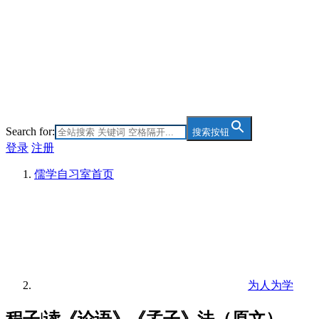
Search for:
搜索按钮
登录
注册
儒学自习室
首页
为人为学
程子|读《论语》《孟子》法（原文）