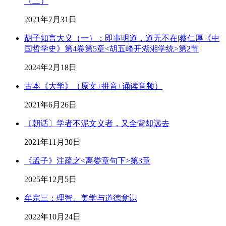
（二）
2021年7月31日
胡子知言大义（一）：即事明道，道无不在|蔡仁厚《中
国哲学史》第4卷第5章<胡五峰开湖湘学统>第2节
2024年2月18日
古本《大学》（原文+拼音+诵读音频）
2021年6月26日
〔朝话〕学者不泥文义者，又全背却远去
2021年11月30日
《孟子》注疏之<离娄章句下>第3章
2025年12月5日
牟宗三：理智、美学与道德意识
2022年10月24日