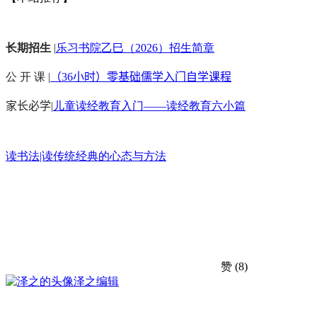
长期招生
|
乐习书院乙巳（2026）招生简章
公 开 课 |
（36小时）零基础儒学入门自学课程
家长必学
|
儿童读经教育入门——读经教育六小篇
读书法|读传统经典的心态与方法
赞
(8)
泽之
编辑