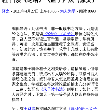
泽之
•
2021年4月27日 上午10:06
•
为人为学
•
阅读 8093
编辑导语：此读书法，非一般读书之方法，乃是读
经之心法。实是读
《论语》
《孟子》
最佳之辅佐文
章，吾人已不知读过百千遍，常读常新，常有所
得，每读一次则直如当面受程子之教诲。犹记当
年，初读此篇，惊喜并作，求学十几载，未知有此
等读书之心法，直觉过去之读书，都如在吃生饭冷
食。
本篇是朱子辑录程子之相关语录，篇幅虽短，但每
条都意蕴无穷，或点出吾人读经所得，或指出吾人
读经心态之偏，或引导吾人怎么用圣贤之语启发自
家之生命。学者宜在每次读论孟前抽出几分钟诵读
一二遍，如配合
《朱子读书法》
则更佳，如此，吾
人读经之时，正如天下第一等圣贤人物皆在身旁做
指导！
另，有
王财贵
教授同名演讲文章
《读<论语><孟子