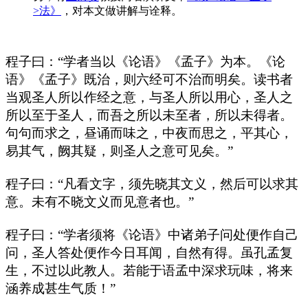
>法》
，对本文做讲解与诠释。
程子曰：“学者当以《论语》《孟子》为本。《论
语》《孟子》既治，则六经可不治而明矣。读书者
当观圣人所以作经之意，与圣人所以用心，圣人之
所以至于圣人，而吾之所以未至者，所以未得者。
句句而求之，昼诵而味之，中夜而思之，平其心，
易其气，阙其疑，则圣人之意可见矣。”
程子曰：“凡看文字，须先晓其文义，然后可以求其
意。未有不晓文义而见意者也。”
程子曰：“学者须将《论语》中诸弟子问处便作自己
问，圣人答处便作今日耳闻，自然有得。虽孔孟复
生，不过以此教人。若能于语孟中深求玩味，将来
涵养成甚生气质！”