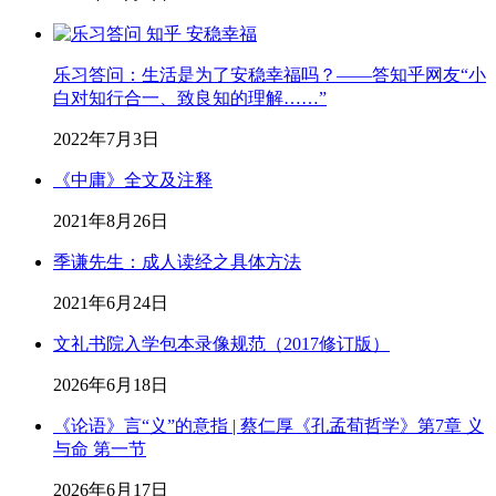
乐习答问：生活是为了安稳幸福吗？——答知乎网友“小
白对知行合一、致良知的理解……”
2022年7月3日
《中庸》全文及注释
2021年8月26日
季谦先生：成人读经之具体方法
2021年6月24日
文礼书院入学包本录像规范（2017修订版）
2026年6月18日
《论语》言“义”的意指 | 蔡仁厚《孔孟荀哲学》第7章 义
与命 第一节
2026年6月17日