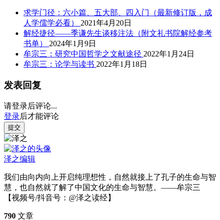
求学门径：六小篇、五大部、四入门（最新修订版，成
人学儒学必看）
2021年4月20日
解经捷径——季谦先生谈移注法（附文礼书院解经参考
书单）
2024年1月9日
牟宗三：研究中国哲学之文献途径
2022年1月24日
牟宗三：论学与读书
2022年1月18日
发表回复
请登录后评论...
登录
后才能评论
提交
泽之
编辑
我们由向内向上开启纯理想性，自然就接上了孔子的生命与智
慧，也自然就了解了中国文化的生命与智慧。——牟宗三
【视频号/抖音号：@泽之读经】
790
文章