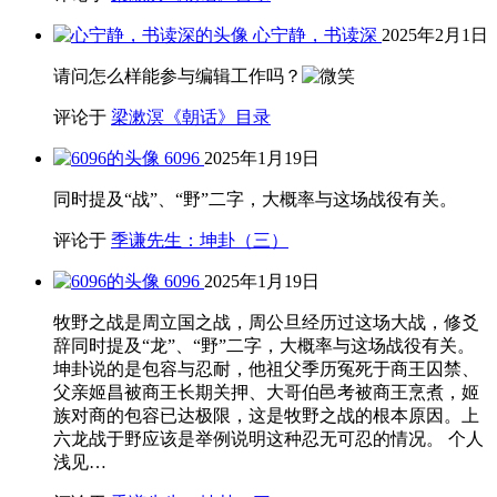
心宁静，书读深
2025年2月1日
请问怎么样能参与编辑工作吗？
评论于
梁漱溟《朝话》目录
6096
2025年1月19日
同时提及“战”、“野”二字，大概率与这场战役有关。
评论于
季谦先生：坤卦（三）
6096
2025年1月19日
牧野之战是周立国之战，周公旦经历过这场大战，修爻
辞同时提及“龙”、“野”二字，大概率与这场战役有关。
坤卦说的是包容与忍耐，他祖父季历冤死于商王囚禁、
父亲姬昌被商王长期关押、大哥伯邑考被商王烹煮，姬
族对商的包容已达极限，这是牧野之战的根本原因。上
六龙战于野应该是举例说明这种忍无可忍的情况。 个人
浅见…