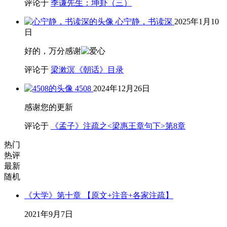
评论于
季谦先生：坤卦（三）
心宁静，书读深
2025年1月10
日
好的，万分感谢
评论于
梁漱溟《朝话》目录
4508
2024年12月26日
感谢您的更新
评论于
《孟子》注疏之<梁惠王章句下>第8章
热门
热评
最新
随机
《大学》第十章 【原文+注音+各家注疏】
2021年9月7日