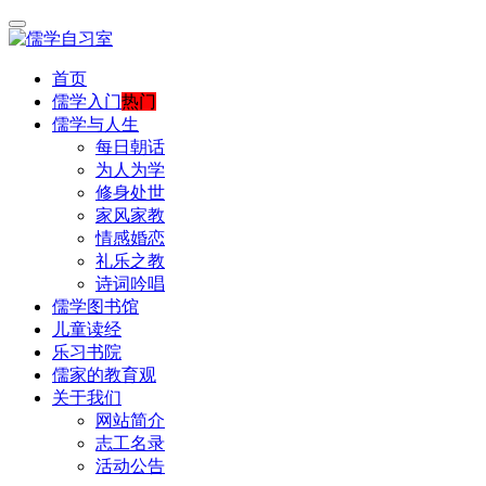
首页
儒学入门
热门
儒学与人生
每日朝话
为人为学
修身处世
家风家教
情感婚恋
礼乐之教
诗词吟唱
儒学图书馆
儿童读经
乐习书院
儒家的教育观
关于我们
网站简介
志工名录
活动公告