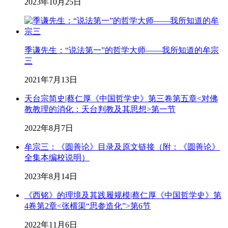
2023年10月25日
季谦先生：“说法第一”的哲学大师——我所知道的牟宗
三
2021年7月13日
天台宗简史|蔡仁厚《中国哲学史》第三卷第五章<对佛
教教理的消化：天台判教及其思想>第一节
2022年8月7日
牟宗三：《圆善论》目录及原文链接（附：《圆善论》
全集本编校说明）
2023年8月14日
《西铭》的理境及其践履规模|蔡仁厚《中国哲学史》第
4卷第2章<张横渠“思参造化”>第6节
2022年11月6日