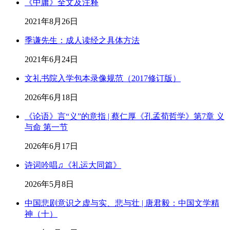
《中庸》全文及注释
2021年8月26日
季谦先生：成人读经之具体方法
2021年6月24日
文礼书院入学包本录像规范（2017修订版）
2026年6月18日
《论语》言“义”的意指 | 蔡仁厚《孔孟荀哲学》第7章 义
与命 第一节
2026年6月17日
诗词吟唱♫《礼运大同篇》
2026年5月8日
中国悲剧意识之虚与实、悲与壮 | 唐君毅：中国文学精
神（十）