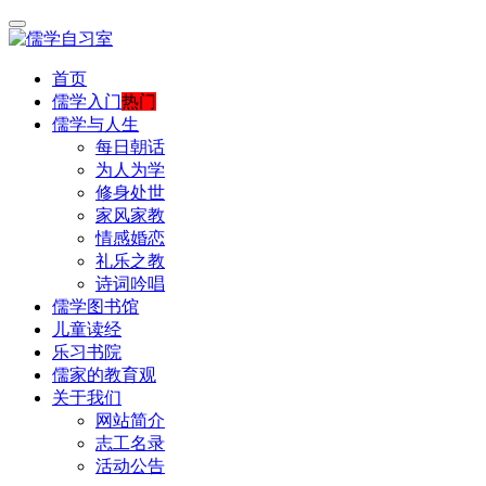
首页
儒学入门
热门
儒学与人生
每日朝话
为人为学
修身处世
家风家教
情感婚恋
礼乐之教
诗词吟唱
儒学图书馆
儿童读经
乐习书院
儒家的教育观
关于我们
网站简介
志工名录
活动公告