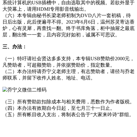
系统计算机的USB插槽中，自由选取其中的视频。若欲外显于
大荧幕上，请用HDMI专用影音线输出。
（六）本专辑由秘书长梁老师初制为DVD八片一套初稿，待
日后出版，此后便遍寻不得。2023年6月6日，温州苏灵寄达香
炉，心有灵犀，再查找一翻。终于书库角落，柜中抽屉之最底
层，翻出惟一一套，且内容完好如初，诚属不可思议。
三、办法：
（一）特吁请社会贤达多多支持，本专辑USB赞助价2000元，
凡赞助者，可超额赞助，并依据赞助价，指定数量。
（二）本办法特请乔宁义老师主理，有志赞助者，请径与乔老
师联系，并留下收件人姓名、地址、电话。
（三）所有赞助款扣除成本与相关费用，悉数作为作者版税。
（四）本办法有效期自今日起，至七月三十一日止。
（五）所有帐目收入支出，将制表公告于“大家来吟诗”群组。