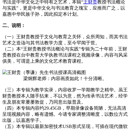
书法是中华文化之中特有之艺术，本辑“
王财贵
教授书法概论
与实践”，更是中华文化与书法教育之瑰宝，应推而广之，以
嘉惠中华民族子孙，因此拟定本计划。
二、说明：
（一）王财贵教授于文化与教育之关怀，众所周知，而其书法
艺术之造诣与其书法教学力度，至今罕闻于世。
（二）本“王财贵教授书法概论与实践”专辑为二十年前，王财
贵教授在台中教育大学执教书法课程之视频录像，内容与风采
俱美，可谓是上乘的文化艺术教育课程。
梁炯辉老师：内容画质如此！十分清晰。
（三）本专辑为教学实录，内容收罗一学期教学之精华。虽王
财贵教授本人随手拈来，不以为意，然为传承书法艺术，经学
生及朋友辈屡屡敦促，乃同意出版普及。
（四）本专辑内容约29.45GB，早期录像设备简陋，无法高清
呈现视频内容，略有遗憾。今请专家调整清晰度，以数位方式
出版，以嘉惠学子。
（五）本专辑以最新加密技术USB形式呈现，可插在现代微软