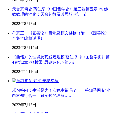
天台宗简史|蔡仁厚《中国哲学史》第三卷第五章<对佛
教教理的消化：天台判教及其思想>第一节
2022年8月7日
牟宗三：《圆善论》目录及原文链接（附：《圆善论》
全集本编校说明）
2023年8月14日
《西铭》的理境及其践履规模|蔡仁厚《中国哲学史》第
4卷第2章<张横渠“思参造化”>第6节
2022年11月6日
乐习答问：生活是为了安稳幸福吗？——答知乎网友“小
白对知行合一、致良知的理解……”
2022年7月3日