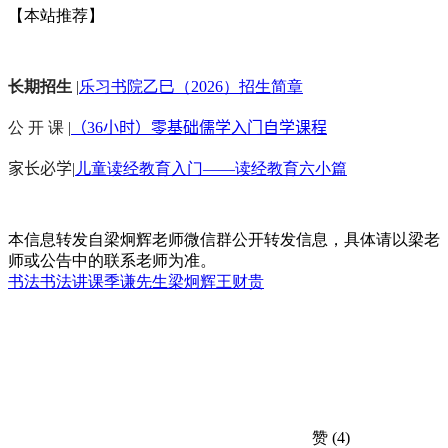
【本站推荐】
长期招生
|
乐习书院乙巳（2026）招生简章
公 开 课 |
（36小时）零基础儒学入门自学课程
家长必学
|
儿童读经教育入门——读经教育六小篇
本信息转发自梁炯辉老师微信群公开转发信息，具体请以梁老
师或公告中的联系老师为准。
书法
书法讲课
季谦先生
梁炯辉
王财贵
赞
(4)