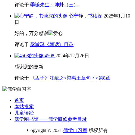
评论于
季谦先生：坤卦（三）
心宁静，书读深
2025年1月10
日
好的，万分感谢
评论于
梁漱溟《朝话》目录
4508
2024年12月26日
感谢您的更新
评论于
《孟子》注疏之<梁惠王章句下>第8章
首页
本站搜索
儿童读经
儒学图书馆——儒学研修参考目录
Copyright © 2021
儒学自习室
版权所有