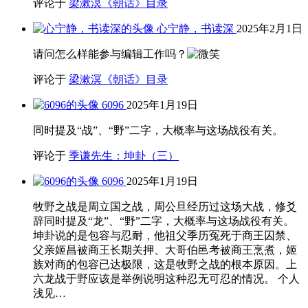
评论于
梁漱溟《朝话》目录
心宁静，书读深
2025年2月1日
请问怎么样能参与编辑工作吗？
评论于
梁漱溟《朝话》目录
6096
2025年1月19日
同时提及“战”、“野”二字，大概率与这场战役有关。
评论于
季谦先生：坤卦（三）
6096
2025年1月19日
牧野之战是周立国之战，周公旦经历过这场大战，修爻
辞同时提及“龙”、“野”二字，大概率与这场战役有关。
坤卦说的是包容与忍耐，他祖父季历冤死于商王囚禁、
父亲姬昌被商王长期关押、大哥伯邑考被商王烹煮，姬
族对商的包容已达极限，这是牧野之战的根本原因。上
六龙战于野应该是举例说明这种忍无可忍的情况。 个人
浅见…