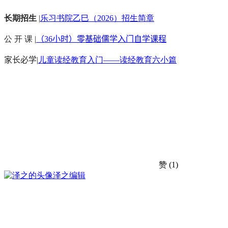
长期招生
|
乐习书院乙巳（2026）招生简章
公 开 课 |
（36小时）零基础儒学入门自学课程
家长必学
|
儿童读经教育入门——读经教育六小篇
赞
(1)
泽之
编辑