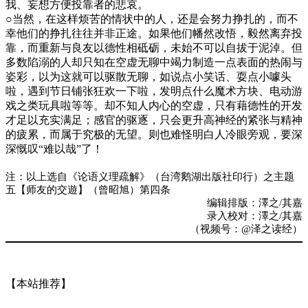
我、妄想方便投靠者的悲哀。
○当然，在这样烦苦的情状中的人，还是会努力挣扎的，而不
幸他们的挣扎往往并非正途。如果他们幡然改悟，毅然离弃投
靠，而重新与良友以德性相砥砺，未始不可以自拔于泥淖。但
多数陷溺的人却只知在空虚无聊中竭力制造一点表面的热闹与
姿彩，以为这就可以驱散无聊，如说点小笑话、耍点小噱头
啦，遇到节日铺张狂欢一下啦，发明点什么魔术方块、电动游
戏之类玩具啦等等。却不知人内心的空虚，只有藉德性的开发
才足以充实满足；感官的驱逐，只会更升高神经的紧张与精神
的疲累，而属于究极的无望。则也难怪明白人冷眼旁观，要深
深慨叹“难以哉”了！
注：以上选自《论语义理疏解》（台湾鹅湖出版社印行）之主题
五【师友的交遊】（曾昭旭）第四条
编辑排版：澤之/其嘉
录入校对：澤之/其嘉
（视频号：@泽之读经）
【本站推荐】