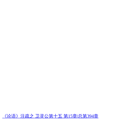
《论语》注疏之 卫灵公第十五 第15章|总第394章