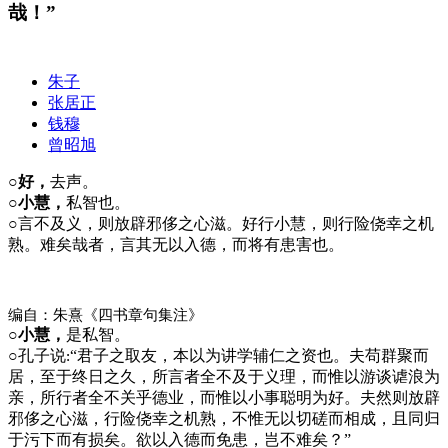
哉！”
朱子
张居正
钱穆
曾昭旭
○好，
去声。
○小慧，
私智也。
○
言不及义，则放辟邪侈之心滋。好行小慧，则行险侥幸之机
熟。难矣哉者，言其无以入德，而将有患害也。
编自：朱熹《四书章句集注》
○小慧，
是私智。
○
孔子说
“君子之取友，本以为讲学辅仁之资也。夫苟群聚而
:
居，至于终日之久，所言者全不及于义理，而惟以游谈谑浪为
亲，所行者全不关乎德业，而惟以小事聪明为好。夫然则放辟
邪侈之心滋，行险侥幸之机熟，不惟无以切磋而相成，且同归
于污下而有损矣。欲以入德而免患，岂不难矣？”