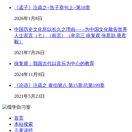
《孟子》注疏之<告子章句上>第18章
2026年1月8日
中国历史文化所以长久之理由——为中国文化敬告世界
人士宣言（七）（前言）（牟宗三 徐复观 张君劢 唐君
毅）
2021年7月26日
徐复观：我国古代以音乐为中心的教育
2024年11月9日
《论语》注疏之 泰伯第八 第15章|总第199章
2021年5月23日
首页
本站搜索
儿童读经