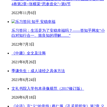
4卷第2章<张横渠“思参造化”>第6节
2022年11月6日
乐习答问：生活是为了安稳幸福吗？——答知乎网友“小
白对知行合一、致良知的理解……”
2022年7月3日
《中庸》全文及注释
2021年8月26日
季谦先生：成人读经之具体方法
2021年6月24日
文礼书院入学包本录像规范（2017修订版）
2026年6月18日
《论语》言“义”的意指 | 蔡仁厚《孔孟荀哲学》第7章 义