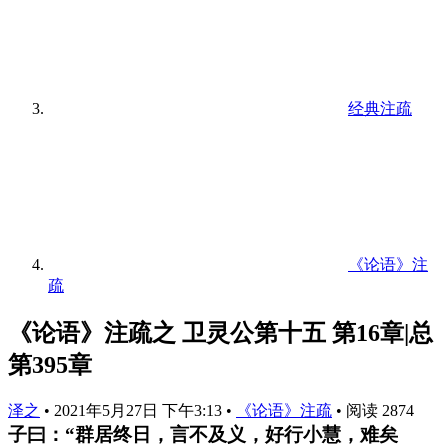
经典注疏
《论语》注
疏
《论语》注疏之 卫灵公第十五 第16章|总
第395章
泽之
•
2021年5月27日 下午3:13
•
《论语》注疏
•
阅读 2874
子曰：“群居终日，言不及义，好行小慧，难矣