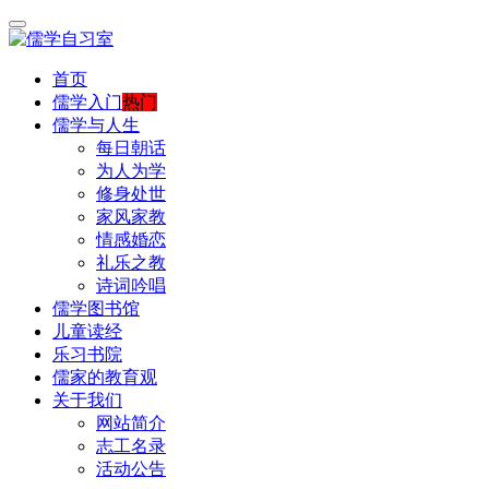
首页
儒学入门
热门
儒学与人生
每日朝话
为人为学
修身处世
家风家教
情感婚恋
礼乐之教
诗词吟唱
儒学图书馆
儿童读经
乐习书院
儒家的教育观
关于我们
网站简介
志工名录
活动公告