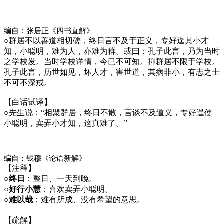
编自：张居正《四书直解》
○
群居不以善道相切磋，终日言不及于正义，专好逞其小才
知，小聪明，难为人，亦难为群。或曰：孔子此言，乃为当时
之学校发。当时学校详情，今已不可知。抑群居不限于学校。
孔子此言，历世如见，坏人才，害世道，其病非小，有志之士
不可不深戒。
【白话试译】
○
先生说：“相聚群居，终日不散，言谈不及道义，专好逞使
小聪明，卖弄小才知，这真难了。”
编自：钱穆《论语新解》
【注释】
○
终日
：整日、一天到晚。
○
好行小慧
：喜欢卖弄小聪明。
○
难以哉
：难有所成、没有希望的意思。
【疏解】