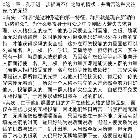
○这一章，孔子进一步描写不仁之道的情状，并断言这种交往
形态的无望。
○首先，“群居”是这种形态的第一特征。群居就是现在所谓的
“诉诸群众”。为什么要投身于群众之中？则因人若失去求真
理、求人格独立的志气，他的心灵便会立时萎缩、空虚、脆弱
而无以自我肯定；这时他便无可避免地只好寻求外在力量的支
持，才能获得起码的安全感。这外在可资投靠的力量固然可以
列举如名、利、权、位、学识、美貌等等，但综括起来，实在
只有一样，就是他人或说群众。乃因名利权位等等都不能离开
人群而行使，名、利、权、位的力量实即是能支使人群的力量
（若他人拒绝接受支使，名利权位等便顿成废物），其光荣实
即是被人群所肯定的光荣（若他人拒绝接受你、肯定你，你的
光荣便无着落）。所以一个人格不独立的人是必然会努力讨好
他人、投靠群众的。而一群人格都欠独立的人，自然更不免要
互相投靠了。于是便形成终日腻在一起的群居。
○其次，由于他们群居的目的并不在德性人格的提携互勉，而
仅在空虚心灵的互相投靠，因此他们终日所言，当然都是无聊
的。无聊而依然要喋喋而言，只因相处在一起不能了无活动以
填充空洞的时间，遂只好纯为说话而说话，渐渐人便变质为说
话的机器与奴隶了。到此田地，人当然会深为所苦，但无奈，
基于内心的虚弱，人仍只好无聊地应酬下去。这便是逃避自