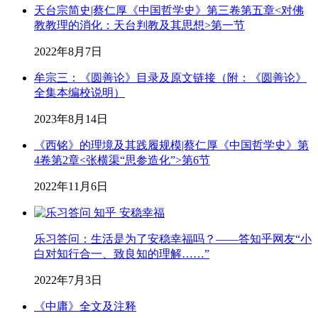
天台宗简史|蔡仁厚《中国哲学史》第三卷第五章<对佛
教教理的消化：天台判教及其思想>第一节
2022年8月7日
牟宗三：《圆善论》目录及原文链接（附：《圆善论》
全集本编校说明）
2023年8月14日
《西铭》的理境及其践履规模|蔡仁厚《中国哲学史》第
4卷第2章<张横渠“思参造化”>第6节
2022年11月6日
乐习答问：生活是为了安稳幸福吗？——答知乎网友“小
白对知行合一、致良知的理解……”
2022年7月3日
《中庸》全文及注释