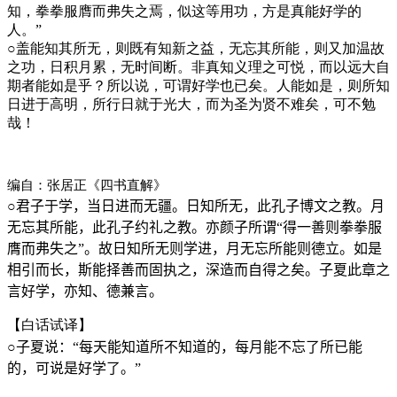
知，拳拳服膺而弗失之焉，似这等用功，方是真能好学的
人。”
○
盖能知其所无，则既有知新之益，无忘其所能，则又加温故
之功，日积月累，无时间断。非真知义理之可悦，而以远大自
期者能如是乎？所以说，可谓好学也已矣。人能如是，则所知
日进于高明，所行日就于光大，而为圣为贤不难矣，可不勉
哉！
编自：张居正《四书直解》
○
君子于学，当日进而无疆。日知所无，此孔子博文之教。月
无忘其所能，此孔子约礼之教。亦颜子所谓“得一善则拳拳服
膺而弗失之”。故日知所无则学进，月无忘所能则德立。如是
相引而长，斯能择善而固执之，深造而自得之矣。子夏此章之
言好学，亦知、德兼言。
【白话试译】
○
子夏说：“每天能知道所不知道的，每月能不忘了所已能
的，可说是好学了。”