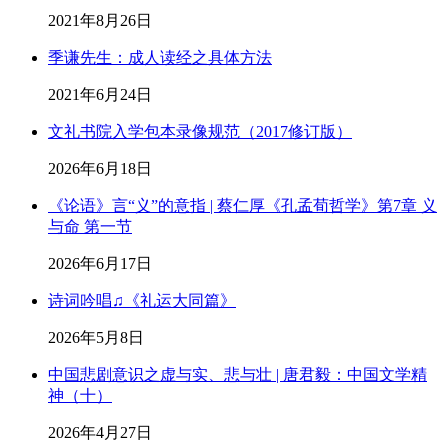
2021年8月26日
季谦先生：成人读经之具体方法
2021年6月24日
文礼书院入学包本录像规范（2017修订版）
2026年6月18日
《论语》言“义”的意指 | 蔡仁厚《孔孟荀哲学》第7章 义
与命 第一节
2026年6月17日
诗词吟唱♫《礼运大同篇》
2026年5月8日
中国悲剧意识之虚与实、悲与壮 | 唐君毅：中国文学精
神（十）
2026年4月27日