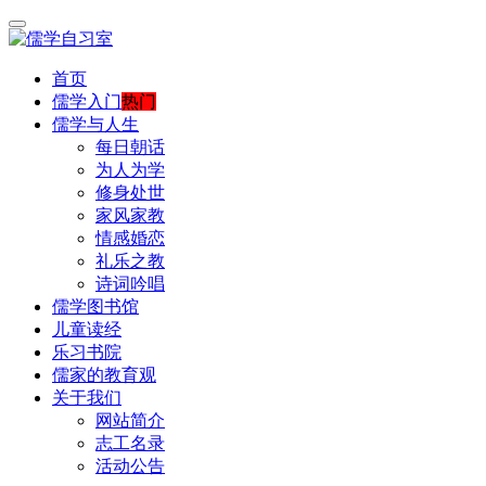
首页
儒学入门
热门
儒学与人生
每日朝话
为人为学
修身处世
家风家教
情感婚恋
礼乐之教
诗词吟唱
儒学图书馆
儿童读经
乐习书院
儒家的教育观
关于我们
网站简介
志工名录
活动公告