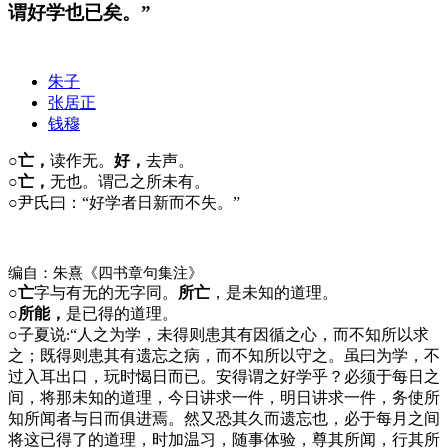
谓好学也已矣。”
朱子
张居正
钱穆
○亡，
读作无。
好，
去声。
○亡，
无也。谓己之所未有。
○
尹氏曰：“好学者日新而不失。”
编自：朱熹《四书章句集注》
○亡
字与有无的无字同。
所亡
，是未知的道理。
○所能，
是已得的道理。
○
子夏说
“人之为学，未得则患其有因循之心，而不知所以求
:
之；既得则患其有遗忘之病，而不知所以守之。虽曰为学，不
过入耳出口，玩时愒日而已。安得谓之好学乎？必须于每日之
间，将那未知的道理，今日讲求一件，明日讲求一件，务使所
知所闻者与日而俱进焉。然又恐其久而遗忘也，必于每月之间
将这已得了的道理，时加温习，随事体验，尊其所闻，行其所