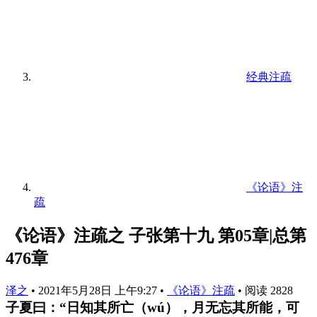
经典注疏
《论语》注
疏
《论语》注疏之 子张第十九 第05章|总第
476章
泽之
•
2021年5月28日 上午9:27
•
《论语》注疏
•
阅读 2828
子夏曰：“日知其所亡（wú），月无忘其所能，可