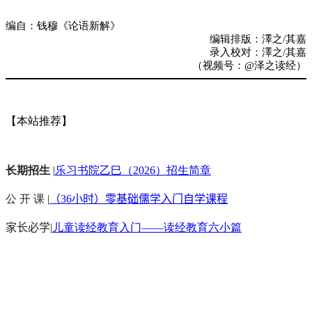
编自：钱穆《论语新解》
编辑排版：澤之/其嘉
录入校对：澤之/其嘉
（视频号：@泽之读经）
【本站推荐】
长期招生
|
乐习书院乙巳（2026）招生简章
公 开 课 |
（36小时）零基础儒学入门自学课程
家长必学
|
儿童读经教育入门——读经教育六小篇