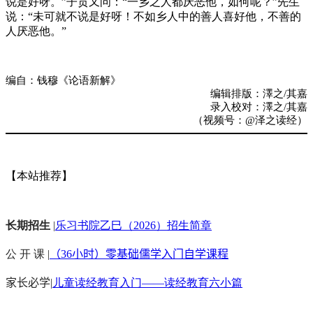
说是好呀。”子贡又问：“一乡之人都厌恶他，如何呢？”先生
说：“未可就不说是好呀！不如乡人中的善人喜好他，不善的
人厌恶他。”
编自：钱穆《论语新解》
编辑排版：澤之/其嘉
录入校对：澤之/其嘉
（视频号：@泽之读经）
【本站推荐】
长期招生
|
乐习书院乙巳（2026）招生简章
公 开 课 |
（36小时）零基础儒学入门自学课程
家长必学
|
儿童读经教育入门——读经教育六小篇