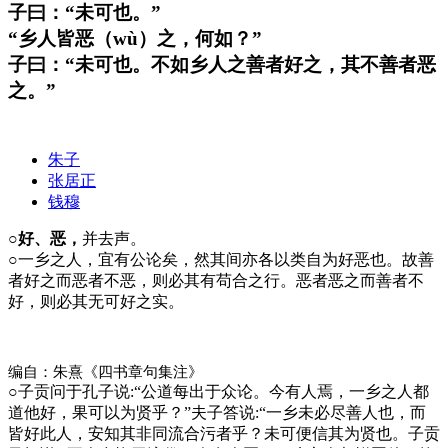
子曰：“未可也。”
“乡人皆恶（wù）之，何如？”
子曰：“未可也。不如乡人之善者好之，其不善者恶
之。”
朱子
张居正
钱穆
○好、恶，
并去声。
○
一乡之人，宜有公论矣，然其间亦各以类自为好恶也。故善
者好之而恶者不恶，则必其有苟合之行。恶者恶之而善者不
好，则必其无可好之实。
编自：朱熹《四书章句集注》
○
子贡问于孔子说:“公道每出于众论。今有人焉，一乡之人都
道他好，果可以为贤乎？”夫子答说:“一乡未必尽善人也，而
皆好此人，安知其非同流合污者乎？未可便信其为贤也。子贡