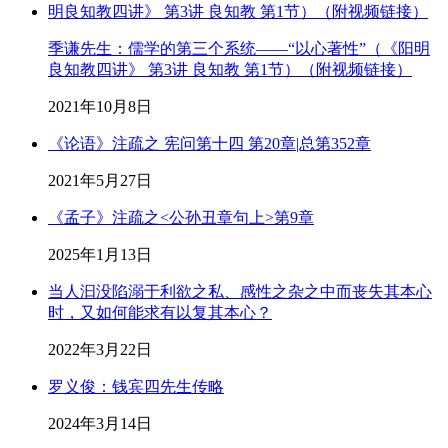
季谦先生：儒学的第三个系统——“以心著性”（《阳明
良知教四讲》 第3讲 良知教 第1节）（附视频链接）
2021年10月8日
《论语》注疏之 宪问第十四 第20章|总第352章
2021年5月27日
《孟子》注疏之<公孙丑章句上>第9章
2025年1月13日
当人汩没陷溺于利欲之私、感性之杂之中而丧失其本心
时，又如何能求有以复其本心？
2022年3月22日
罗义俊：钱宾四先生传略
2024年3月14日