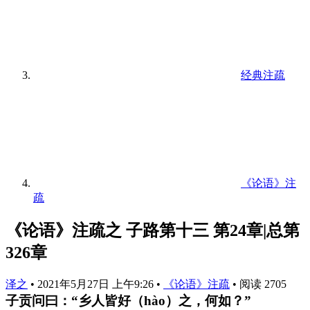
经典注疏
《论语》注
疏
《论语》注疏之 子路第十三 第24章|总第
326章
泽之
•
2021年5月27日 上午9:26
•
《论语》注疏
•
阅读 2705
子贡问曰：“乡人皆好（hào）之，何如？”