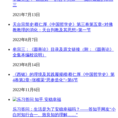
三
2021年7月13日
天台宗简史|蔡仁厚《中国哲学史》第三卷第五章<对佛
教教理的消化：天台判教及其思想>第一节
2022年8月7日
牟宗三：《圆善论》目录及原文链接（附：《圆善论》
全集本编校说明）
2023年8月14日
《西铭》的理境及其践履规模|蔡仁厚《中国哲学史》第
4卷第2章<张横渠“思参造化”>第6节
2022年11月6日
乐习答问：生活是为了安稳幸福吗？——答知乎网友“小
白对知行合一、致良知的理解……”