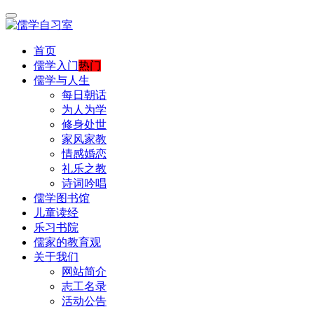
首页
儒学入门
热门
儒学与人生
每日朝话
为人为学
修身处世
家风家教
情感婚恋
礼乐之教
诗词吟唱
儒学图书馆
儿童读经
乐习书院
儒家的教育观
关于我们
网站简介
志工名录
活动公告