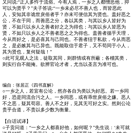
又问说:“正人多忤于流俗。今有人焉，一乡之人都憎恶他，抑
可以为贤乎？”夫子答说:“一乡未必尽不善人也，而皆恶此
人，安知其非诡世戾俗者乎？亦未可便信其为贤也。盖好恶之
公，不在于同，而善恶之分，各以其类，与其以乡人皆好为
贤，不如只以乡人之善者好之之为得也；与其以乡人皆恶为
贤，不如只以乡人之不善者恶之之为得也。盖善者循乎天理，
今从而好之，是必喜其与己同也。不善者狃于私欲，今从而恶
之，是必嫉其与己异也。既能取信于君子，又不苟同于小人，
其为贤也，复何疑哉！”
○
此可见观人之法，徒取其同，则群情或有所蔽；各稽其类，
则实行自不能掩。欲辨官论才者，尤当以圣言为准可也。
编自：张居正《四书直解》
○
一乡之人，若宜有公论，然亦各自为类以为好恶。若一乡同
好，恐是同流合污之人。一乡同恶，或有乖世戾俗之嫌。恶人
不之恶，疑其苟容。善人不之好，见其无可好之实。然则公论
贵乎合道，不贵以多少数为衡量。
【白话试译】
○
子贡问道：“一乡之人都喜好他，如何呢？”先生说：‘未可就