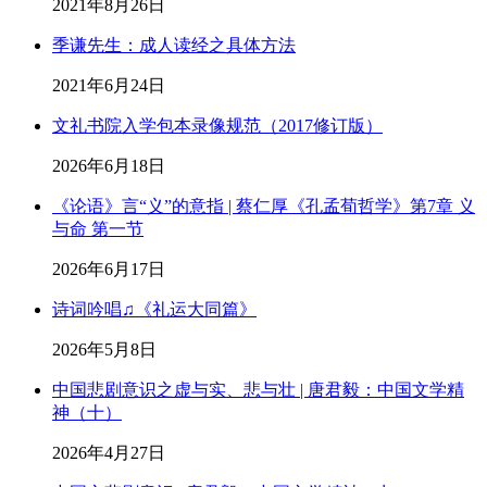
2021年8月26日
季谦先生：成人读经之具体方法
2021年6月24日
文礼书院入学包本录像规范（2017修订版）
2026年6月18日
《论语》言“义”的意指 | 蔡仁厚《孔孟荀哲学》第7章 义
与命 第一节
2026年6月17日
诗词吟唱♫《礼运大同篇》
2026年5月8日
中国悲剧意识之虚与实、悲与壮 | 唐君毅：中国文学精
神（十）
2026年4月27日