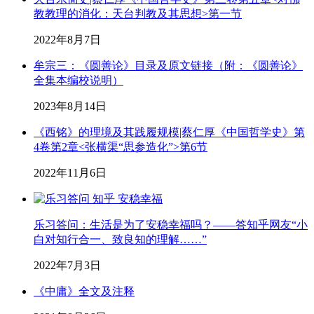
教教理的消化：天台判教及其思想>第一节
2022年8月7日
牟宗三：《圆善论》目录及原文链接（附：《圆善论》
全集本编校说明）
2023年8月14日
《西铭》的理境及其践履规模|蔡仁厚《中国哲学史》第
4卷第2章<张横渠“思参造化”>第6节
2022年11月6日
乐习答问：生活是为了安稳幸福吗？——答知乎网友“小
白对知行合一、致良知的理解……”
2022年7月3日
《中庸》全文及注释