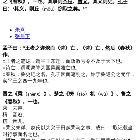
之《春秋》，一也。其事则
齐桓
、
晋文
，其文则史。
孔子
曰：‘其义，则
丘
（
）
窃取之矣。’”
m
ǒ
u
朱熹
张居正
孟子
曰：“王者之迹熄而《诗》亡，《诗》亡，然后《春秋》
作。
○
王者之迹熄，谓平王东迁，而政教号令不及于天下也。
○
诗亡，谓黍离降为国风而雅亡也。
○
春秋，鲁史记之名。孔子因而笔削之。始于鲁隐公之元年，
实平王之四十九年也。
晋
之《乘
（
）
》、
楚
之《梼
（
）
杌
（
）
》、
鲁
之
shèng
táo
w
ù
《春秋》，一也。
乘，去声。
梼，音逃。
杌，音兀。
○
乘义未详。赵氏以为兴于田赋乘马之事。或曰：“取记载当
时行事而名之也。”