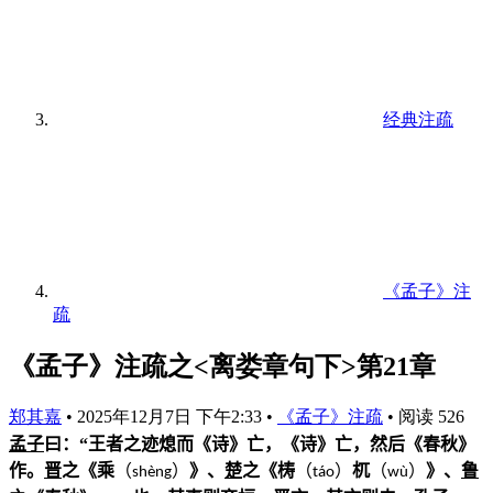
经典注疏
《孟子》注
疏
《孟子》注疏之<离娄章句下>第21章
郑其嘉
•
2025年12月7日 下午2:33
•
《孟子》注疏
•
阅读 526
孟子
曰：“王者之迹熄而《诗》亡，《诗》亡，然后《春秋》
作。
晋
之《乘
（
）
》、
楚
之《梼
（
）
杌
（
）
》、
鲁
shèng
táo
w
ù