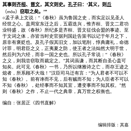
其事则
齐桓
、
晋文
，其文则史。
孔子
曰：‘其义，则
丘
（
）
窃取之矣。’”
m
ǒ
u
○
孟子承上文说：“《春秋》虽为鲁国之史，而实足以见圣人
经世之心。盖周室东迁之后，五霸迭兴，惟齐桓、晋文二君功
业特盛，故《春秋》所纪多是齐桓、晋文征伐会盟的事迹。至
于文词之体，亦皆当时史官据列国赴告策书以记于年月之下，
原非有褒贬也。及孔子假其旧文，加以笔削，惇典庸礼，命德
讨罪，明君臣之义，正夷夏之防，使王者之法灿然大明于世，
然后列为六经，而非一国之史也。所以孔子常说：“《春秋》
之义，则我尝窃取而裁定之。”其词虽谦，而其断自圣心盖可
知矣。此可见《春秋》一书，乃所以继雅诗之亡，而存王迹之
熄者，所系顾不大哉！”汉臣司马迁有言：“为人君者不可以不
知《春秋》。前有谗而不见，后有贼而不知；为人臣者不可以
不知《春秋》，处经事而不知其宜，遭变事而不知其权。”然
则《春秋》之作，不止一代之典章，真万世之权衡也。
编自：张居正《四书直解》
编辑排版：其嘉