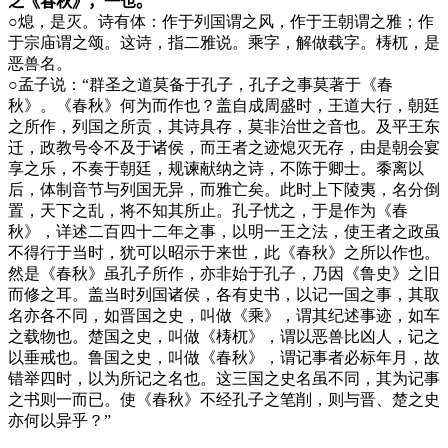
之《春秋》，一也。
○
熄，是灭。诗有体：作于列国谓之风，作于王朝谓之雅；作
于宗庙谓之颂。这诗，指二雅说。乘字，解做载字。梼杌，是
恶兽名。
○
孟子说：“群圣之道莫备于孔子，孔子之事莫著于《春
秋》。《春秋》何为而作也？盖自成周盛时，王道大行，朝廷
之所作，列国之所贡，其诗具存，莫非治世之音也。及平王东
迁，政教号令不及于诸侯，而王者之迹熄灭无存，由是朝会宴
享之乐，不奏于朝廷，规谏献纳之诗，不陈于卿士。黍离以
后，体制音节与列国无异，而雅亡矣。此时上下陵夷，名分倒
置，天下之乱，将不知其所止。孔子忧之，于是作为《春
秋》，详述二百四十二年之事，以明一王之法，使王者之政虽
不得行于当时，犹可以昭示于来世，此《春秋》之所以作也。
然是《春秋》虽孔子所作，亦非始于孔子，乃因《鲁史》之旧
而修之耳。盖当时列国诸侯，各有史书，以记一国之事，其取
名亦各不同，如晋国之史，叫做《乘》，谓其纪述事迹，如车
之载物也。楚国之史，叫做《梼杌》，谓以恶兽比凶人，记之
以垂戒也。鲁国之史，叫做《春秋》，谓记事者必标年月，故
错举四时，以为所记之名也。这三国之史名虽不同，其为记事
之书则一而已。使《春秋》不经孔子之笔削，则与晋、楚之史
亦何以异乎？”