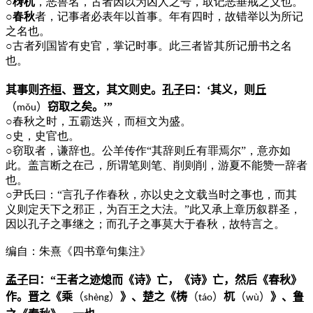
○梼杌
，恶兽名，古者因以为凶人之号，取记恶垂戒之义也。
○春秋
者，记事者必表年以首事。年有四时，故错举以为所记
之名也。
○
古者列国皆有史官，掌记时事。此三者皆其所记册书之名
也。
其事则
齐桓
、
晋文
，其文则史。
孔子
曰：‘其义，则
丘
（
）
窃取之矣。’”
m
ǒ
u
○
春秋之时，五霸迭兴，而桓文为盛。
○
史，史官也。
○
窃取者，谦辞也。公羊传作“其辞则丘有罪焉尔”，意亦如
此。盖言断之在己，所谓笔则笔、削则削，游夏不能赞一辞者
也。
○
尹氏曰：“言孔子作春秋，亦以史之文载当时之事也，而其
义则定天下之邪正，为百王之大法。”此又承上章历叙群圣，
因以孔子之事继之；而孔子之事莫大于春秋，故特言之。
编自：朱熹《四书章句集注》
孟子
曰：“王者之迹熄而《诗》亡，《诗》亡，然后《春秋》
作。
晋
之《乘
（
）
》、
楚
之《梼
（
）
杌
（
）
》、
鲁
shèng
táo
w
ù