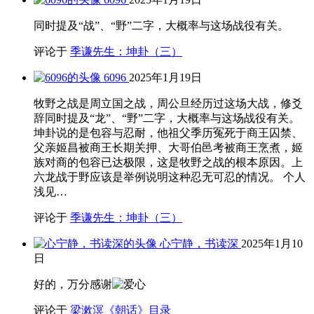
同时提及“战”、“野”二字，大概率与这场战役有关。
评论于
季谦先生：坤卦（三）
6096
2025年1月19日
牧野之战是周立国之战，周公旦经历过这场大战，修爻
辞同时提及“龙”、“野”二字，大概率与这场战役有关。
坤卦说的是包容与忍耐，他祖父季历冤死于商王囚禁、
父亲姬昌被商王长期关押、大哥伯邑考被商王烹煮，姬
族对商的包容已达极限，这是牧野之战的根本原因。上
六龙战于野应该是举例说明这种忍无可忍的情况。 个人
浅见…
评论于
季谦先生：坤卦（三）
心宁静，书读深
2025年1月10
日
好的，万分感谢
评论于
梁漱溟《朝话》目录