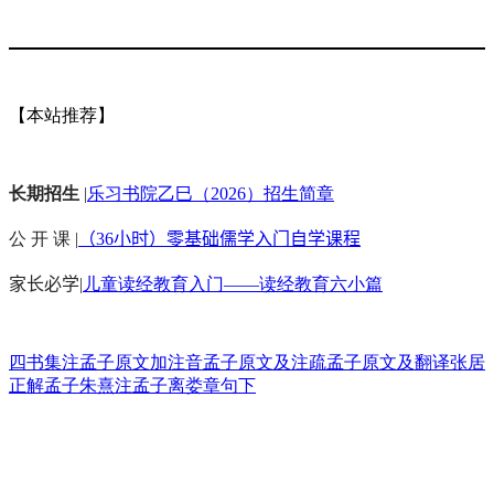
【本站推荐】
长期招生
|
乐习书院乙巳（2026）招生简章
公 开 课 |
（36小时）零基础儒学入门自学课程
家长必学
|
儿童读经教育入门——读经教育六小篇
四书集注
孟子原文加注音
孟子原文及注疏
孟子原文及翻译
张居
正解孟子
朱熹注孟子
离娄章句下