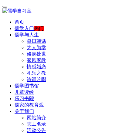
首页
儒学入门
热门
儒学与人生
每日朝话
为人为学
修身处世
家风家教
情感婚恋
礼乐之教
诗词吟唱
儒学图书馆
儿童读经
乐习书院
儒家的教育观
关于我们
网站简介
志工名录
活动公告