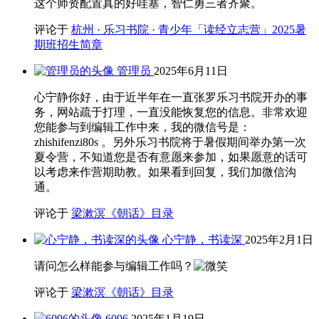
这个师资配置真的好哇塞，智仁勇三者齐聚。
评论于
杭州 · 乐习书院 · 青少年「读经立志营」2025暑
期班招生简章
管理员
2025年6月11日
心宁静你好，由于近半年在一直张罗乐习书院开办的事
务，网站疏于打理，一直没能恢复您的信息。非常欢迎
您能参与到编辑工作中来，我的微信号是：
zhishifenzi80s 。另外乐习书院将于暑假期间举办第一次
夏令营，不知道您是否有意愿来参加，如果愿意的话可
以考虑来作营期助教。如果看到回复，我们加微信沟
通。
评论于
梁漱溟《朝话》目录
心宁静，书读深
2025年2月1日
请问怎么样能参与编辑工作吗？
评论于
梁漱溟《朝话》目录
6096
2025年1月19日