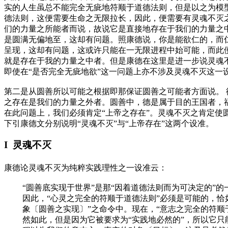
实的人生虽总不能完全无疵地符顺于道德法则，但是以之为模
德法则，这便需要生命之无限拉长，因此，便需要有灵魂不灭
们的力量之所能者而说，故说它是直接地存在于我们的力量之中的
是圆满无偏地至，这却有问题。照康德说，你是能欲仁的，而仁
呈现，这却有问题，这或许只能在一无限进程中始可能，而此便
就是存在于我的力量之中者。但是康德在这里是进一步说灵魂
即使在“是否完全无疵地欲”这一问题上亦不涉及灵魂不灭这一
第二是从圆善所以可能之根据即那保证圆善之可能者方面说。
之存在是我们的力量之外者。圆善中，德是属于目的王国者，
在此问题上，我们必须肯定“上帝之存在”。灵魂不灭之肯定
下引康德文分别说明“灵魂不灭”与“上帝存在”这两个设准。
I 灵魂不灭
康德论灵魂不灭为纯粹实践理性之一设准云：
“圆善底实现于世界”是那“因着道德法则而为可决定的”
因此，“心灵之完全的符顺于道德法则”必须是可能的，恰
象
〔圆善之实现〕
”之命令中。现在，“意志之完全的符
然如此，但是因为它被要求为“实践地必然的”，所以它