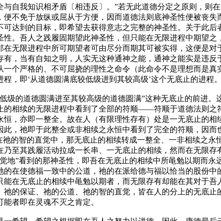
全与自我知识相矛盾〔相违反〕。”若无此道德分定之原则，则
，便不免于放纵或屈从于方便，因而道德法则底神圣性便被丧失
不可达到的目标，即希望去获得意志之完整的神圣性。关于此后
圣性。吾人之践履固期望此神圣性，但只能在无限进程中期望之
那在无限进程中所可期望者可由尽分而期其可被实得，这便是对
存有，当有自知之明，人实无这种通神之能，通神之能实是违反
从一个严格的、不可屈挠的理性之命令（此命令不是理想而是真
程，即‘从道德圆满底较低级进到其较高级’这个无底止的进程。
较低级的道德圆满进至其较高级的道德圆满”这种无底止的前进。
止的相续的无限进程中看到了全部的符顺——符顺于道德法则之
永恒，亦即一整全。故在人（有限理性存有）处是一无底止的相
因此，祂即于此整全或非相续之永恒中看到了完全的符顺，因而
在祂的智的直觉中，那无底止的相续转成一整全、一非相续之永恒
在乃至其践履活动拉成一长串、一无底止的相续，然而在无限存
直觉地”看到的那神圣性，即吾在无底止的相续中所黾勉以期而永
祂的在使德福一致中的公道，祂的在派给德与福以恰当的股份中
只能在无底止的相续中黾勉以期者，而无限存有却能在其对于吾
。祂的保证、祂的公道、祂的智的直觉，皆在人的分上的无底止
可能者即在灵魂不灭之肯定。