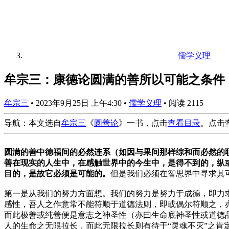
儒学义理
牟宗三：康德论圆满的善所以可能之条件
牟宗三
•
2023年9月25日 上午4:30
•
儒学义理
•
阅读 2115
导航：本文选自
牟宗三
《
圆善论
》一书，点击
查看目录
。点击
圆满的善中德福间的必然连系（如因与果间那样综和而必然的
善在现实的人生中，在感触世界中的今生中，是得不到的，纵
目的，是故它必须是可能的。
但是我们必须在智思界中寻求其
第一是从我们的努力方面想。我们的努力是努力于成德，即力
感性，吾人之作意常不能符顺于道德法则，即或偶尔符顺之，
而此极善或纯善便是意志之神圣性（亦曰生命底神圣性或道德
人的生命之无限拉长，而此无限拉长则有待于“灵魂不灭”之肯