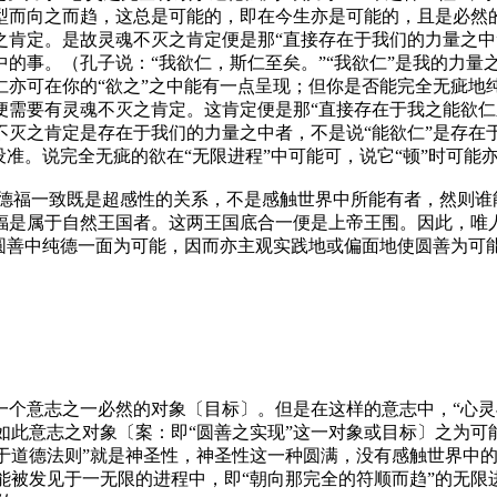
型而向之而趋，这总是可能的，即在今生亦是可能的，且是必然
之肯定。是故灵魂不灭之肯定便是那“直接存在于我们的力量之中
事。（孔子说：“我欲仁，斯仁至矣。”“我欲仁”是我的力量之
亦可在你的“欲之”之中能有一点呈现；但你是否能完全无疵地纯
需要有灵魂不灭之肯定。这肯定便是那“直接存在于我之能欲仁之
不灭之肯定是存在于我们的力量之中者，不是说“能欲仁”是存在
设准。说完全无疵的欲在“无限进程”中可能可，说它“顿”时可能
 德福一致既是超感性的关系，不是感触世界中所能有者，然则谁
福是属于自然王国者。这两王国底合一便是上帝王围。因此，唯
使圆善中纯德一面为可能，因而亦主观实践地或偏面地使圆善为可
的一个意志之一必然的对象
〔目标〕
。但是在这样的意志中，“心
如此意志之对象
〔案：即“圆善之实现”这一对象或目标〕
之为可
顺于道德法则”就是神圣性，神圣性这一种圆满，没有感触世界中
只能被发见于一无限的进程中，即“朝向那完全的符顺而趋”的无