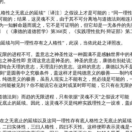
的。
格性之无底止的延续”
〔译注〕
之假设上才是可能的；“同一理
是可能的；结果，这灵魂不灭，由于其不可分离地与道德法则相连
为一知解命题而观之，它不是可证明的，但它却是一无条件的先
（《康德的道德哲学》第368页，《实践理性批判·辩证部》第
的延续与同一理性存有之人格性”，此误，当依此处之译照改。
无限的进程不可。盖意志之神圣性这一种圆满不是感触世界中的
志之神圣性即 意谓这意志是神圣的。神圣的意志，康德在别处说
所谓纯合天理的意志，天理流行的意志。这样的意志，康德以为不
法则”是圆善中之究极条件，盖这样才是纯德意义的极善——制约
，纯德意义的极善，虽吾人现实上不能有之，然必须是可能的，一
，如何能被见到？你不能说它在这时或某时即可能，它只有在无限
道德法则）而趋的无限进程，只有依据“灵魂不灭”之假设才可能
无底止的延续。因此，这灵魂不灭是纯粹实践理性之一设准，盖由
）
在之无底止的延续以及这同一理性存有底人格性之无底止的延续
，二曰实体性，三曰人格性，四曰不灭性。这样便即表示灵魂是