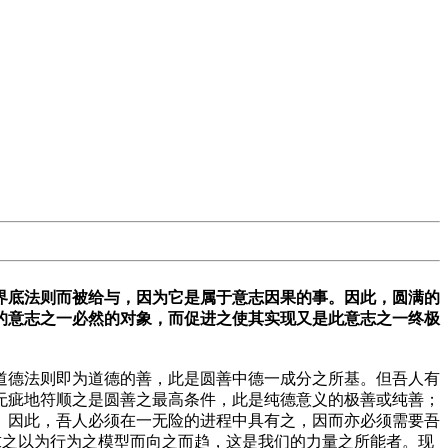
界底法则而被给与，因为它是属于意志因果的事。因此，圆满的
的意志之一必然的对象，而促进之使其实现又是此意志之一终极
道德法则即为道德的善，此是圆善中德一成分之所基。但吾人有
无疵地符顺之是圆善之最高条件，此是纯德意义的极善或纯善；
。因此，吾人必须在一无险的进程中具有之，因而亦必须需要吾
，求之以为行为之模型而向之而趋，这是我们的力量之所能者。现