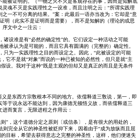
不能被证明的。（一物之灭不灭是客观存在的事，因而是知解底
说灵魂不灭是实践理性之一设准，而且注明之云：“所谓实践理
之一不可分离的结果。”案：此最后一语亦当改为：它却是“意
的证明（此实不是证明而是需要），而不是知解的（理论的或思
》序文中之一注云：
诸设准是有“必然的确定性”的。它们设定一种活动之可能
地被承认为是可能的，而且它具有圆满的（完整的）确定性。
，只为一实践理性之目的而设定之。因此，“此被设定的可能
，它不是就“对象”而说的一种已被知的必然性，但只是就“主
假设。我对于这种“既是主观的但却又是真正的而且是无条件
两义是东西方宗敎根本不同的地方。依儒释道三敎说，第一，即
实等于说永远不能达到，因为康德无顿悟义故，而依儒释道三
文进而复言，无限进程之作用云：
则”，这个道德分定之原则
〔或信条〕
，是有很大的用处的，
法则完全从它的神圣性被贬抑下来，因着由于“成为放纵而且屈
到的目标，希望去获得意志之完整的神圣性，这样，他们便迷失