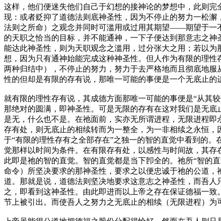
这样，他们便迷失他们自己于幻想的接神论的梦想中，此则完
现：或者贬抑了道德法则底神圣性，因为不停止的努力一松澥
法则之所命）之观念并同时可滥用或过用其期望——期望于一
的天职之恰当的目标，并不能通神，一下子便达到那意志之神
能达此神圣性，则为天职观念之滥用，过分张大之用；若以为
想，因为只有通神始能完成这种神圣性。但人作为有限的理性
两种归结中），不停止的努力，努力于去严格地而且彻底地服
性的但却是有限的存有说，那唯一可能的事便是一个无底止的进
就有限的理性存有说，其成德方面那唯一可能的事便是“从其
那绝对的圆满，即神圣性。可是无限的存有在这对我们是无底
是无，什么也不是。在祂面前，实亦无所谓进程，无限进程即
存有处，则无底止的相续转而为一整全，为一非相续之永恒，
于“有限的理性存有之全部存在”之独一的智的直觉中看到的。
觉那样以时间为条件。在有限存有处，以感性与时间故，其存
此即是祂的智的直觉。智的直觉都是当下卽全的。祂所“智的
命令）所坚决要求的那神圣性，要求之以便忠诚于祂的公道，
道。那就是说，道德法则坚决地要求这意志之神圣性，而吾人
之，即看到这神圣性。由此即进而以上帝之存在保证德福一致
节上被引出。而使吾人之努力之无底止的相续（无限进程）为