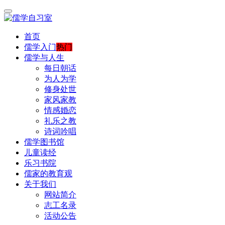
首页
儒学入门
热门
儒学与人生
每日朝话
为人为学
修身处世
家风家教
情感婚恋
礼乐之教
诗词吟唱
儒学图书馆
儿童读经
乐习书院
儒家的教育观
关于我们
网站简介
志工名录
活动公告