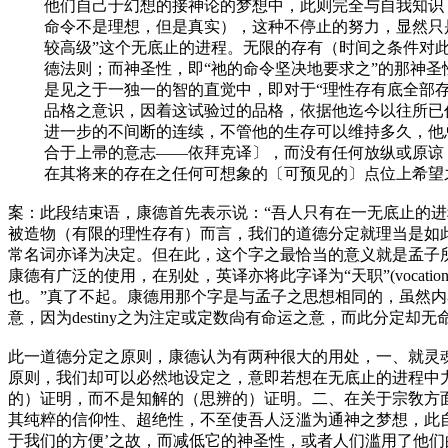
他们自己于幻想的接神论的梦想中，此则完全与自我知识
命令不是理想，但是真实），这种不停止的努力，显然只
较高级”这个无底止的进程。无限的存有（时间之条件对
德法则；而神圣性，即“祂的命令坚决地要求之”的那神
是见之于一独一的智的直觉中，即对于“理性存有底全部
品格之意识，因着这试验过的品格，依据他迄今以往所已作
进一步的不间断的连续，不管他的生存可以维持多久，他
合于上帚的意志——依拜克译〕
，而没有任何放纵或原谅
在其将来的存在之任何可想象的
〔可预见的〕
点位上希望
案：此段结束语，康德首先表示说：“吾人只有在一无底止的进
被造物（有限的理性存有）而言，我们的道德分定就理当是如此。
常名词亦译为决定。但在此，这个字之最恰当的意义就是孟子所说的“分
康德有广泛的使用，在别处，英译亦将此字译为“天职”(vocat
也。”真了不起。康德用那个字是与孟子之思想相同的，虽然内容
意，因为destiny之为注定或定数尙有命运之意，而此分定却
此一道德分定之原则，康德认为有两种很大的用处，一、就灵
原则，我们却可以必然地设定之，意即若想在无底止的进程中
的）证明，而不是知解的（思辨的）证明。二、在关于宗敎方
其纯粹的信仰性、超绝性，不至使吾人泛滥为通神之梦想，此
于我们的方便’之故，而减低它的神圣性，或者人们滥用了他们的天