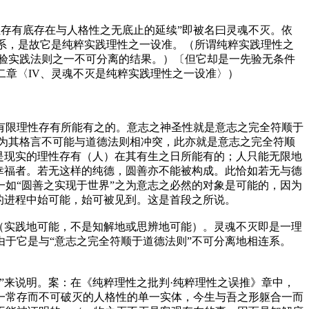
性存有底存在与人格性之无底止的延续”即被名曰灵魂不灭。依
系，是故它是纯粹实践理性之一设准。（所谓纯粹实践理性之
验实践法则之一不可分离的结果。）
〔但它却是一先验无条件
二章〈IV、灵魂不灭是纯粹实践理性之一设准〉）
有限理性存有所能有之的。意志之神圣性就是意志之完全符顺于
为其格言不可能与道德法则相冲突，此亦就是意志之完全符顺
是现实的理性存有（人）在其有生之日所能有的；人只能无限地
幸福者。若无这样的纯德，圆善亦不能被构成。此恰如若无与德
如“圆善之实现于世界”之为意志之必然的对象是可能的，因为
的进程中始可能，始可被见到。这是首段之所说。
（实践地可能，不是知解地或思辨地可能）。灵魂不灭即是一理
于它是与“意志之完全符顺于道德法则”不可分离地相连系。
”来说明。案：在《纯粹理性之批判·纯粹理性之误推》章中，
一常存而不可破灭的人格性的单一实体，今生与吾之形躯合一而