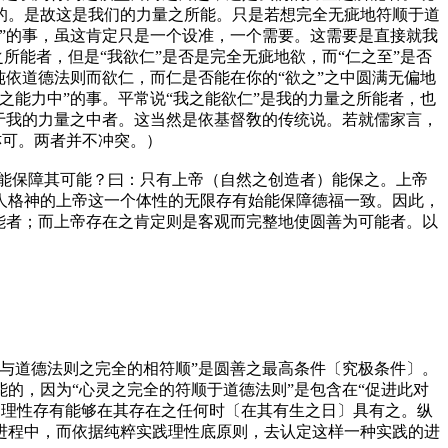
的。是故这是我们的力量之所能。只是若想完全无疵地符顺于道
”的事，虽这肯定只是一个设准，一个需要。这需要是直接就我
所能者，但是“我欲仁”是否是完全无疵地欲，而“仁之至”是否
依道德法则而欲仁，而仁是否能在你的“欲之”之中圆满无偏地
能力中”的事。平常说“我之能欲仁”是我的力量之所能者，也
于我的力量之中者。这当然是依基督敎的传统说。若就儒家言，
亦可。两者并不冲突。）
能保障其可能？曰：只有上帝（自然之创造者）能保之。上帝
人格神的上帝这一个体性的无限存有始能保障德福一致。因此，
能者；而上帝存在之肯定则是客观而完整地使圆善为可能者。以
灵与道德法则之完全的相符顺”是圆善之最高条件
〔究极条件〕
。
能的，因为“心灵之完全的符顺于道德法则”是包含在“促进此对
的理性存有能够在其存在之任何时
〔在其有生之日〕
具有之。纵
限进程中，而依据纯粹实践理性底原则，去认定这样一种实践的进