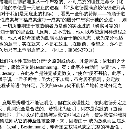
格地而且彻底地服从一个严格的、不可屈挠的理性之命令（此
可能的事便是一无底止的进程，即“从道德圆满底较低级进到其
程对于我们是无底止的相续），看见一全部的符顺——符顺于道
德性成素与幸福成素这每一成素”的股分中忠实于祂的公道），则
，一切所能期望于被造物者乃是他的实验过的
〔确实可靠的〕
知于他”的那企图
〔意向〕
之不变性，他可以希望这同样进程之
此，他又可以希望成为圆满地适合于他的意志
〔成为充分地适
他的意志，实在就来，不是在这里
〔在眼前〕
希望之，亦不是
历只有上帝能通览之。（同上，第369-370页）
我们的本性底道德分定”之原则或信条。其意是说：依我们之为
德原文是Bestimmung。案：此字本由动词“决定”来，平
destiny ，在此亦当是注定或定数义，“使命”便不甚恰。此字，
当的。孟子说：“君子所性，虽大行不加焉，虽穷居不损焉，分定故
前进”为分定。英文的destiny尙不能恰当地传达此分定之
，意即思辨理性不能证明之，但在实践理性处，依此道德分定之
灭，此则完全是合法的。若视此为证明，则亦是实践的（道德
被眨抑，并可以保持道德与宗敎信仰间之距离，使宗敎信仰维持
德法则从它的神圣性被贬抑下来，因着由于‘成为放纵而且屈从
l，Bestimmung)，即希望去获得意志之完整的神圣性，