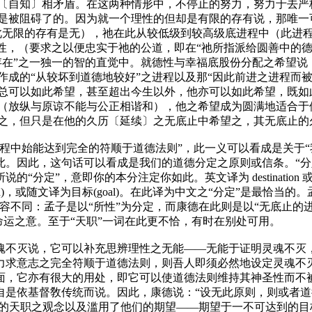
〔自知〕
相矛盾。在这两种情形中，不停止的努力，努力于去严
是被阻碍了的。因为就一个理性的但却是有限的存有说，那唯一
此无限的存有是无），祂在此从较低级到较高级底进程中（此进
圣性，（要求之以便忠实于祂的公道，即在“祂所指派给圆善中的
存在”之一独一的智的直觉中。就德性与幸福底股份分配之希望说
成的“从较坏到道德地较好”之进程以及那“因此前进之进程而被
总可以如此希望，甚至超出今生以外，他亦可以如此希望，既如
（放纵与原谅不能与公正相谐和），他之希望成为圆满地适合于
之，但只是在他的久历
〔延续〕
之无底止中希望之，其无底止的久
程中始能达到完全的符顺于道德法则”，此一义可以看成是关于“
因此，这句话可以看成是我们的道德分定之原则或信条。“分定”，康
定”，意即你的本分注定你如此。英文译为 destination 或 
ion)，或随文译为目标(goal)。在此译为中文之“分定”是最恰
不同：孟子是以“所性”为分定，而康德在此则是以“无底止的进程或
无命运之意。至于“天职”一词在此更不恰，有时在别处可用。
魂不灭说，它可以补充思辨理性之无能——无能于证明灵魂不灭
力求意志之完全符顺于道德法则，则吾人即须必然地设定灵魂不
面，它亦有很大的用处，即它可以使道德法则维持其神圣性而不
自是依基督敎传统而说。因此，康德说：“设无此原则，则或者道
职之观念以及滥用了他们的期望——期望于一不可达到的目标（goa