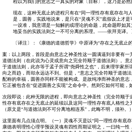
程以为我们的意志之一真实的对象
〔目标〕
，这乃是必然
现在，这种无底止的进程只有在“同一理性存有底存在与人
是，圆善，实践地说来，是只在“灵魂不灭”底假设上才
一设准，我意谓是一知解的或理论的命题，此命题即如其
地妥当的实践法则之一不可分离的系理。——依拜克译。〕
〔译注〕：《康德的道德哲学》中原译为“存在之无底止
案：以上两段，首段是由意志之神圣性这一圆满逼到非要有一
道德法则（在此说为心灵或意向之完全符顺于道德法则）。意
于道德法则，此亦等于孟子所谓“尧舜性之也”，后来理学家
向之而趋，而却永远达不到。但是，“意志之完全符顺于道德
配称的幸福，圆善亦同样不能被构成。是故纯净而神圣的意志
它正被包含在“促进圆善之实现”之命令中。然则它如何可能
次段即说：此种无限的进程，即向意志之神圣性（完全符顺于
性存有底存在之无底止的延续以及这同一理性存有底人格性之
（原文是“与道德法则不可分离地相连系”，此晦不明，须补。
这里面有几点须点明。（一）灵魂不灭是以“同一理性存有底存
康德表明理性心理学预设灵魂有四性而期证明之，一曰纯一性