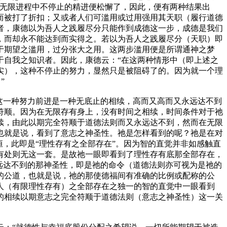
在无限进程中不停止的精进便松懈了，因此，便有两种结果出
而被打了折扣；又或者人们可滥用或过用强用其天职（履行道德
者，康德以为吾人之践履尽分只能作到成德这一步，成德是我们
，而却永不能达到而实得之。若以为吾人之践履尽分（天职）即
于期望之滥用，过分张大之用。这两步滥用便是所谓通神之梦
于自我之知识者。因此，康德云：“在这两种情形中（即上述之
实），这种不停止的努力，显然只是被阻碍了的。因为就一个理
”
这一种努力前进是一种无底止的相续，高而又高而又永远达不到
符顺。因为在无限存有身上，没有时间之相续，时间条件对于祂
续，由此以期完全符顺于道德法则而又永远达不到，然而在无限
也就是说，看到了意志之神圣性。祂是怎样看到的呢？祂是在对
，此即是“理性存有之全部存在”。因为智的直觉并非如感触直
有处则无这一套。是故祂一眼即看到了理性存有底那全部存在，
远达不到的那神圣性，即是祂的命令（道德法则亦可视为是祂的
的公道，也就是说，祂的那使德福间有准确的比例或配称的公
人（有限理性存有）之全部存在之独一的智的直觉中一眼看到
的相续以期意志之完全符顺于道德法则（意志之神圣性）这一关