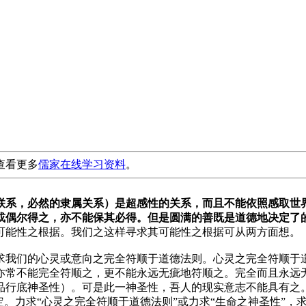
查看更多
儒家在线学习资料
。
联系，必然的隶属关系）是超感性的关系，而且不能依照感取世
或偶尔得之，亦不能保其必得。但是圆满的善既是道德地决定了
可能性之根据。我们之这样寻求其可能性之根据可从两方面想。
求我们的心灵或意向之完全符顺于道德法则。心灵之完全符顺于
亦常不能完全符顺之，更不能永远无疵地符顺之。完全而且永远
品行底神圣性）。可是此一神圣性，吾人的现实意志不能具有之
定。力求“心灵之完全符顺于道德法则”或力求“生命之神圣性”