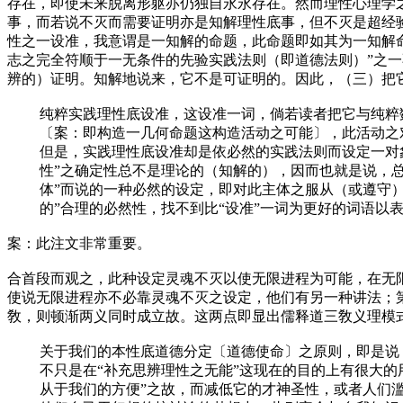
存在，即使未来脱离形躯亦仍独自永永存在。然而理性心理学
事，而若说不灭而需要证明亦是知解理性底事，但不灭是超经
性之一设准，我意谓是一知解的命题，此命题即如其为一知解
志之完全符顺于一无条件的先验实践法则（即道德法则）”之
辨的）证明。知解地说来，它不是可证明的。因此，（三）把
纯粹实践理性底设准，这设准一词，倘若读者把它与纯粹
〔案：即构造一几何命题这构造活动之可能〕
，此活动之
但是，实践理性底设准却是依必然的实践法则而设定一对
性”之确定性总不是理论的（知解的），因而也就是说，
体”而说的一种必然的设定，即对此主体之服从（或遵守
的”合理的必然性，找不到比“设准”一词为更好的词语以
案：此注文非常重要。
合首段而观之，此种设定灵魂不灭以使无限进程为可能，在无
使说无限进程亦不必靠灵魂不灭之设定，他们有另一种讲法；
敎，则顿渐两义同时成立故。这两点即显出儒释道三敎义理模
关于我们的本性底道德分定
〔道德使命〕
之原则，即是说
不只是在“补充思辨理性之无能”这现在的目的上有很大
从于我们的方便”之故，而减低它的才神圣性，或者人们