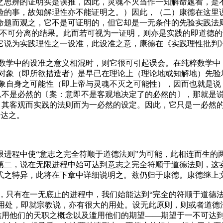
之思辨的证明实是误推，因此，灵魂不灭当作一知解命题看，是
验的事，故知解理性亦不能证明之。）因此，（二）康德在这里
命题而观之，它不是可证明的，但它却是一无条件的先验实践法则
一不可分离的结果。此而若可视为一证明，则亦是实践的即道德
它说为实践理性之一设准，此设准之意，康德在《实践理性批判
数学中的设准之意义相混时，则它很可引起误会。在纯粹数学中，
对象（即所欲措造者）是早已在理论上（理论地或知解地）先验
象自身之可能性（即上帝与灵魂不灭之可能性），因而也就是说
总不是必然的
〔案：意即不是客观地决定了的必然的〕
，那就是说
）其客观而实践的法则而为一必然的设定。因此，它只是一必然的
表达之。
限进程中使“意志之完全符顺于道德法则”为可能，此相连而生的
第二，说在无限进程中始可达到意志之完全符顺于道德法则，这
式之特异，此将在下章中详细说明之。兹仍归于康德。康德继上
，只有在一无底止的进程中，我们始能达到“完全的符顺于道德法
的用处，即就宗教说，亦有很大的用处。设无此原则，则或者道德
滥用他们的天职之概念以及滥用他们的期望——期望于一不可达