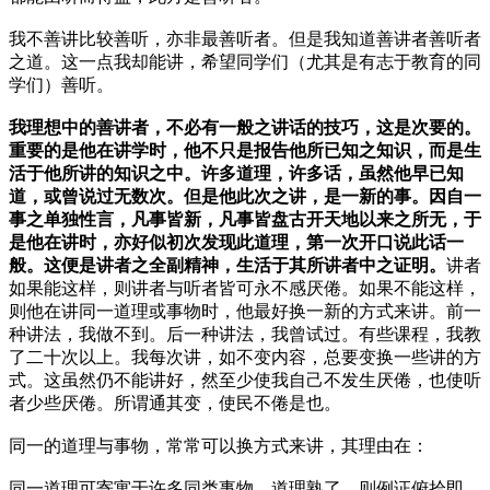
我不善讲比较善听，亦非最善听者。但是我知道善讲者善听者
之道。这一点我却能讲，希望同学们（尤其是有志于教育的同
学们）善听。
我理想中的善讲者，不必有一般之讲话的技巧，这是次要的。
重要的是他在讲学时，他不只是报告他所已知之知识，而是生
活于他所讲的知识之中。许多道理，许多话，虽然他早已知
道，或曾说过无数次。但是他此次之讲，是一新的事。因自一
事之单独性言，凡事皆新，凡事皆盘古开天地以来之所无，于
是他在讲时，亦好似初次发现此道理，第一次开口说此话一
般。这便是讲者之全副精神，生活于其所讲者中之证明。
讲者
如果能这样，则讲者与听者皆可永不感厌倦。如果不能这样，
则他在讲同一道理或事物时，他最好换一新的方式来讲。前一
种讲法，我做不到。后一种讲法，我曾试过。有些课程，我教
了二十次以上。我每次讲，如不变内容，总要变换一些讲的方
式。这虽然仍不能讲好，然至少使我自己不发生厌倦，也使听
者少些厌倦。所谓通其变，使民不倦是也。
同一的道理与事物，常常可以换方式来讲，其理由在：
同一道理可寄寓于许多同类事物。道理熟了，则例证俯拾即