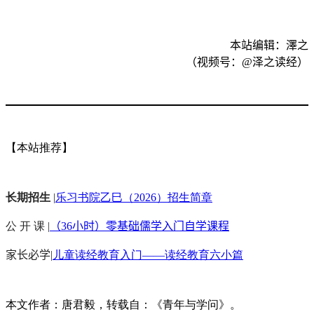
本站编辑：澤之
（视频号：
@
泽之读经）
【本站推荐】
长期招生
|
乐习书院乙巳（2026）招生简章
公 开 课 |
（36小时）零基础儒学入门自学课程
家长必学
|
儿童读经教育入门——读经教育六小篇
本文作者：唐君毅，转载自：《青年与学问》。