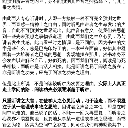
能预测所讲者之内容，亦不能预测其声音之抑扬高下，与其连
带之表情。
由此而人专心听讲时，人即一方接触一种不可完全预测之世
界，而直感一精神上之自由，同时听见由讲者之生命发出的声
音，自此不可预测之世界流出。此声音有意义，使我们去思想
到一些先未预想之事物或道理，由此而我们之生命心灵，乃与
讲者发生共感。此与看书时之情调，是不同的。因为书中的文
字是些什么，总是已先印好了的。一本书在面前，好似其中凝
固着一大堆著者之已成的思想，客观地摆在那儿。然书本身不
会发声以讲解它自己，好似死的。因而我们可说，阅读是与死
书相接，而听讲是与活人相接。此是听讲之易于阅读之所在，
亦是听讲之功夫，应先于阅读之功夫之理由。
但是此上所说，不是阅读较听讲为次要之理由。
实际上人真正
走上学问的路，阅读功夫必须逐渐超于听讲。
只重听讲之大害，在使学人之心灵活动，习于流走，而不易凝
注于某一道理或事物之思维。
因讲者之声音之本性，即是在时
间中流走的。他已说了的话，不能一一回头再重复，而听者之
心灵亦不易凝聚地、反复地从事某一道理或事物之思维。而书
籍之为物，因其为空间中之存在，则可使我们精神凝聚其中，