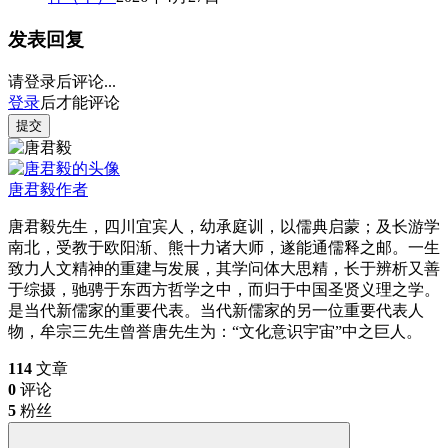
发表回复
请登录后评论...
登录
后才能评论
提交
唐君毅
作者
唐君毅先生，四川宜宾人，幼承庭训，以儒典启蒙；及长游学
南北，受教于欧阳渐、熊十力诸大师，遂能通儒释之邮。一生
致力人文精神的重建与发展，其学问体大思精，长于辨析又善
于综摄，驰骋于东西方哲学之中，而归于中国圣贤义理之学。
是当代新儒家的重要代表。当代新儒家的另一位重要代表人
物，牟宗三先生曾誉唐先生为：“文化意识宇宙”中之巨人。
114
文章
0
评论
5
粉丝