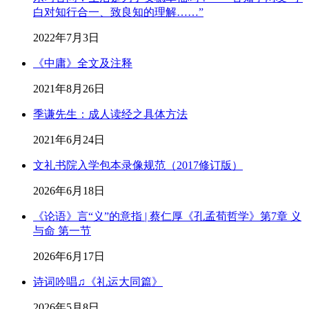
白对知行合一、致良知的理解……”
2022年7月3日
《中庸》全文及注释
2021年8月26日
季谦先生：成人读经之具体方法
2021年6月24日
文礼书院入学包本录像规范（2017修订版）
2026年6月18日
《论语》言“义”的意指 | 蔡仁厚《孔孟荀哲学》第7章 义
与命 第一节
2026年6月17日
诗词吟唱♫《礼运大同篇》
2026年5月8日