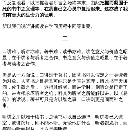
而反复地看，以把握著者所言之始终本末。由此
把握而凝固于
死的书中之义理等，在我自己之心灵中复活起来。这亦成了我
们有更大的生命力的证明。
所以我们说听讲阅读在学问历程中同等重要。
二
口讲难，听讲亦难。著书难，读书亦难。讲之意义与价值之昭
显，在于讲者与听者之合作。书之意义与价值之昭显，在于著
者与读者之合作。
但是从一方面说，口讲难于著书，因著书可以假定之一类读者
为对象。人著书之目标又可纯只是为表达真理，留此书于天壤
间，俟千载之后，一遇得其解者。而讲学时，则听众是已定了
的。讲者须求应听者之机，料其为听者之所能解以讲。以《易
传》的话说，著书可只是方以智之事，口讲则更是圆而神之
事。
听讲之所以难于读书，是读书可以自己选择。听讲者已入课
室，或讲演厅，则不能不听。无论他讲什么，听者都愿听，而
都能由听而得益，此方是善听者。