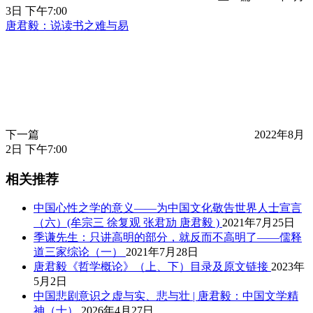
3日 下午7:00
唐君毅：说读书之难与易
下一篇
2022年8月
2日 下午7:00
相关推荐
中国心性之学的意义——为中国文化敬告世界人士宣言
（六）(牟宗三 徐复观 张君劢 唐君毅 )
2021年7月25日
季谦先生：只讲高明的部分，就反而不高明了——儒释
道三家综论（一）
2021年7月28日
唐君毅《哲学概论》（上、下）目录及原文链接
2023年
5月2日
中国悲剧意识之虚与实、悲与壮 | 唐君毅：中国文学精
神（十）
2026年4月27日