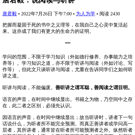
唐君毅
•
2022年7月26日 下午7:00
•
为人为学
•
阅读 2430
把握而凝固于死的书中之义理等，在我自己之心灵中复活起
来。这亦成了我们有更大的生命力的证明。
一
学问的范围，不限于学习知识（外如德行修养、办事能力之培
养等）。学习知识之道，亦不限于听讲与阅读（外如讨论、写
作等），但此文只谈听讲与阅读，尤重在告诉同学们之如何听
讲之道。
听讲与阅读，不能偏废。
善听讲之谓耳聪，善阅读之谓目明。
语言的声音，在时间中继续显出。书籍之为物，乃空间中之存
在，此二者之区别，必须先认识。
因语言的声音，在时间中继续显出；故当听讲时，讲者下一句
话说什么，为听者所不能完全预测。而真正善讲者或学问高一
层者，其所讲者，通常皆在听者所可能预测者之外。纵然听者