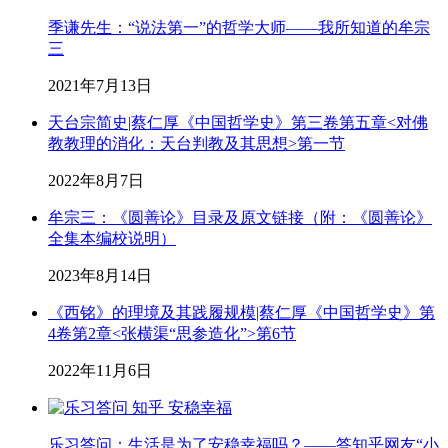
季谦先生：“说法第一”的哲学大师——我所知道的牟宗
三
2021年7月13日
天台宗简史|蔡仁厚《中国哲学史》第三卷第五章<对佛
教教理的消化：天台判教及其思想>第一节
2022年8月7日
牟宗三：《圆善论》目录及原文链接（附：《圆善论》
全集本编校说明）
2023年8月14日
《西铭》的理境及其践履规模|蔡仁厚《中国哲学史》第
4卷第2章<张横渠“思参造化”>第6节
2022年11月6日
乐习答问：生活是为了安稳幸福吗？——答知乎网友“小