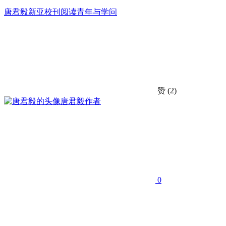
唐君毅
新亚校刊
阅读
青年与学问
赞
(2)
唐君毅
作者
0