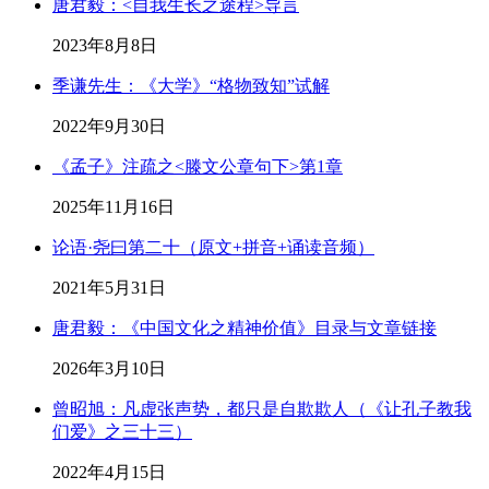
唐君毅：<自我生长之途程>导言
2023年8月8日
季谦先生：《大学》“格物致知”试解
2022年9月30日
《孟子》注疏之<滕文公章句下>第1章
2025年11月16日
论语·尧曰第二十（原文+拼音+诵读音频）
2021年5月31日
唐君毅：《中国文化之精神价值》目录与文章链接
2026年3月10日
曾昭旭：凡虚张声势，都只是自欺欺人（《让孔子教我
们爱》之三十三）
2022年4月15日