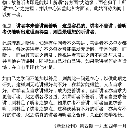
物；故善听者即是能以上所谓“各方面”为边缘，而会归于上所
谓“中心”之把握，并以中心涵盖此各方面者。此姑可称为闻十
以知一者。
但是，
讲者本来善讲而善听，这是容易的。讲者不善讲，善听
者仍能听出道理而得益，则是最理想的听讲者。
此最理想之听讲，知道有学问者不必善讲，善讲者不必每次都
善讲，每次善讲者亦不必每次皆能毫发无遗憾。于是他能一面
听，一面由其言语之所及，透视讲者言语之所不能及与未及。
并且他在听讲时，即视如自己对自己讲。如果觉讲者何处有遗
憾，在自心里即代他补足。
如自己之学问不能加以补足，则留此一问题在心，以供此后之
研究。这样则无论讲得好与不好，在我皆能得益。人应当求
好。讲学者应当求讲得好，成为更善讲者。但听讲者亦当求为
更善听者。此之谓各尽各道。如果听者不善听，讲者当更求善
讲，则补足了听者之缺点。如果讲者不善讲，听者当更求善
听，则补足了讲者之缺点。这样便莫有不好的听者，亦莫有不
好的讲者。此之谓真的讲者与听者之合作，真正的教学相长。
《新亚校刊》第四期
一九五四年一月