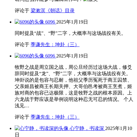
评论于
梁漱溟《朝话》目录
6096
2025年1月19日
同时提及“战”、“野”二字，大概率与这场战役有关。
评论于
季谦先生：坤卦（三）
6096
2025年1月19日
牧野之战是周立国之战，周公旦经历过这场大战，修爻
辞同时提及“龙”、“野”二字，大概率与这场战役有关。
坤卦说的是包容与忍耐，他祖父季历冤死于商王囚禁、
父亲姬昌被商王长期关押、大哥伯邑考被商王烹煮，姬
族对商的包容已达极限，这是牧野之战的根本原因。上
六龙战于野应该是举例说明这种忍无可忍的情况。 个人
浅见…
评论于
季谦先生：坤卦（三）
心宁静，书读深
2025年1月10
日