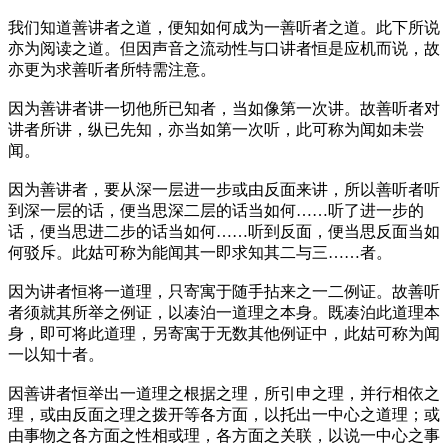
我们知道善讲者之道，便知如何成为一善听者之道。此下所说
亦为阅读之道。但因声音之流动性与口讲者恒是应机而说，故
亦更为求善听者所特需注意。
因为善讲者讲一切他所已知者，当如像第一次讲。故善听者对
讲者所讲，纵已先知，亦当如第一次听，此可称为闻如未尝
闻。
因为善讲者，要从深一层进一步或由反面来讲，所以善听者听
到深一层的话，便当思深二层的话当如何……听了进一步的
话，便当思进二步的话当如何……听到反面，便当思反面当如
何驳斥。此姑可称为能闻其一即求知其二与三……者。
因为讲者恒将一道理，只寄寓于随手拈来之一二例证。故善听
者须就其所举之例证，以凑泊一道理之本身。既凑泊此道理本
身，即可将此道理，另寄寓于无数其他例证中，此姑可称为闻
一以知十者。
因善讲者恒举出一道理之根据之理，所引申之理，并行相依之
理，或由反面之理之拨开等各方面，以托出一中心之道理；或
由事物之各方面之性相或理，各方面之关联，以说一中心之事