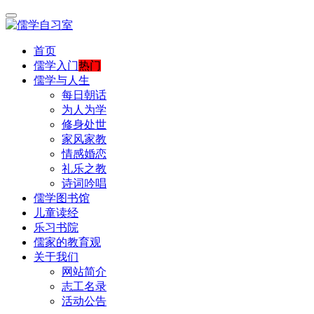
首页
儒学入门
热门
儒学与人生
每日朝话
为人为学
修身处世
家风家教
情感婚恋
礼乐之教
诗词吟唱
儒学图书馆
儿童读经
乐习书院
儒家的教育观
关于我们
网站简介
志工名录
活动公告