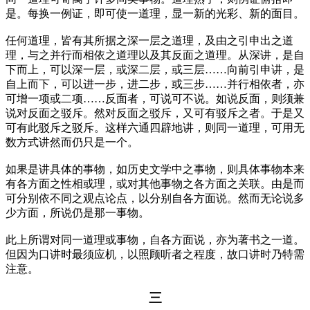
是。每换一例证，即可使一道理，显一新的光彩、新的面目。
任何道理，皆有其所据之深一层之道理，及由之引申出之道
理，与之并行而相依之道理以及其反面之道理。从深讲，是自
下而上，可以深一层，或深二层，或三层……向前引申讲，是
自上而下，可以进一步，进二步，或三步……并行相依者，亦
可增一项或二项……反面者，可说可不说。如说反面，则须兼
说对反面之驳斥。然对反面之驳斥，又可有驳斥之者。于是又
可有此驳斥之驳斥。这样六通四辟地讲，则同一道理，可用无
数方式讲然而仍只是一个。
如果是讲具体的事物，如历史文学中之事物，则具体事物本来
有各方面之性相或理，或对其他事物之各方面之关联。由是而
可分别依不同之观点论点，以分别自各方面说。然而无论说多
少方面，所说仍是那一事物。
此上所谓对同一道理或事物，自各方面说，亦为著书之一道。
但因为口讲时最须应机，以照顾听者之程度，故口讲时乃特需
注意。
三