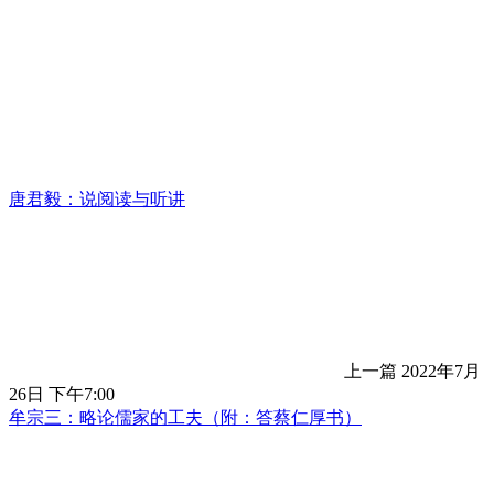
唐君毅：说阅读与听讲
上一篇
2022年7月
26日 下午7:00
牟宗三：略论儒家的工夫（附：答蔡仁厚书）