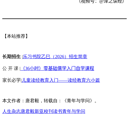
（视频号：
@
泽之读经）
【本站推荐】
长期招生
|
乐习书院乙巳（2026）招生简章
公 开 课 |
（36小时）零基础儒学入门自学课程
家长必学
|
儿童读经教育入门——读经教育六小篇
本文作者：唐君毅，转载自：《青年与学问》。
人生杂志
唐君毅
新亚校刊
读书
青年与学问