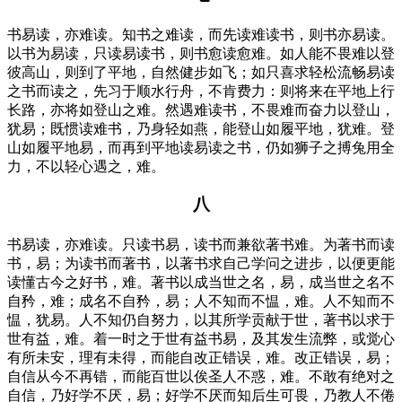
书易读，亦难读。知书之难读，而先读难读书，则书亦易读。
以书为易读，只读易读书，则书愈读愈难。如人能不畏难以登
彼高山，则到了平地，自然健步如飞；如只喜求轻松流畅易读
之书而读之，先习于顺水行舟，不肯费力：则将来在平地上行
长路，亦将如登山之难。然遇难读书，不畏难而奋力以登山，
犹易；既惯读难书，乃身轻如燕，能登山如履平地，犹难。登
山如履平地易，而再到平地读易读之书，仍如狮子之搏兔用全
力，不以轻心遇之，难。
八
书易读，亦难读。只读书易，读书而兼欲著书难。为著书而读
书，易；为读书而著书，以著书求自己学问之进步，以便更能
读懂古今之好书，难。著书以成当世之名，易，成当世之名不
自矜，难；成名不自矜，易；人不知而不愠，难。人不知而不
愠，犹易。人不知仍自努力，以其所学贡献于世，著书以求于
世有益，难。着一时之于世有益书易，及其发生流弊，或觉心
有所未安，理有未得，而能自改正错误，难。改正错误，易；
自信从今不再错，而能百世以俟圣人不惑，难。不敢有绝对之
自信，乃好学不厌，易；好学不厌而知后生可畏，乃教人不倦