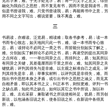
见出字来，难。于无字处见字，易；将一刃文字之意义，综合
融化为我自己之思想，而不复见有书，因而不觉是我读书，而
似是书曾读我，难。只觉书曾读我，易；再能将书中之意，另
用不同之文字写出，横说竖要，珠不离盘，难。
三
书易读，亦难读。泛览易，精读难；取各书参考，易；读一本
书而专心致志，如天地间只此一书，难。读一本书而专心致
志，易；读持论不必同之一类之书，而皆能分别如实了解之，
难。分别如实了解持论不必同之书，易；再凌空的提出其同异
之点何在，难。一一举出同异之点，而排列之，易；知其所以
有同异之关键，其差毫厘而距千里之所在，难。知其同异之关
键犹易；评判其得失与是非难。以主观之标准自己之成见，评
判其得失是非，易；举事实材料，以评判其是非得失，难。而
指出书中思想本身之矛盾，或引出书中之思想之涵义，而见其
自相矛盾，即以其本书之义，纠正本书，则恒更难。评判一书
之缺点易，知此书之缺点，如何以其它之书中所说，加以补
足，难。左右采获，兼取诸书之所说使相补足，犹易；而另创
新说，以包涵各旧说之长，使各旧说之长，在新说中各得其
所，难。