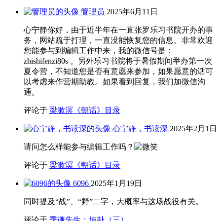
管理员
2025年6月11日
心宁静你好，由于近半年在一直张罗乐习书院开办的事
务，网站疏于打理，一直没能恢复您的信息。非常欢迎
您能参与到编辑工作中来，我的微信号是：
zhishifenzi80s 。另外乐习书院将于暑假期间举办第一次
夏令营，不知道您是否有意愿来参加，如果愿意的话可
以考虑来作营期助教。如果看到回复，我们加微信沟
通。
评论于
梁漱溟《朝话》目录
心宁静，书读深
2025年2月1日
请问怎么样能参与编辑工作吗？
评论于
梁漱溟《朝话》目录
6096
2025年1月19日
同时提及“战”、“野”二字，大概率与这场战役有关。
评论于
季谦先生：坤卦（三）