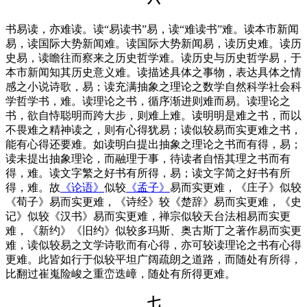
书易读，亦难读。读“易读书”易，读“难读书”难。读本市新闻
易，读国际大势新闻难。读国际大势新闻易，读历史难。读历
史易，读瞻往而察来之历史哲学难。读历史与历史哲学易，于
本市新闻知其历史意义难。读描述具体之事物，表达具体之情
感之小说诗歌，易；读充满抽象之理论之数学自然科学社会科
学哲学书，难。读理论之书，循序渐进则难而易。读理论之
书，欲自恃聪明而跨大步，则难上难。读明明是难之书，而以
不畏难之精神读之，则有心得犹易；读似较易而实更难之书，
能有心得还要难。如读明白提出抽象之理论之书而有得，易；
读未提出抽象理论，而融理于事，待读者自悟其理之书而有
得，难。读文字繁之好书有所得，易；读文字简之好书有所
得，难。故
《论语》
似较
《孟子》
易而实更难，《庄子》似较
《荀子》易而实更难，《诗经》较《楚辞》易而实更难，《史
记》似较《汉书》易而实更难，禅宗似较天台法相易而实更
难，《新约》《旧约》似较多玛斯、奥古斯丁之著作易而实更
难，读似较易之文学诗歌而有心得，亦可较读理论之书有心得
更难。此皆如行于似较平坦广阔疏朗之道路，而随处有所得，
比翻过崔嵬险峻之重峦迭嶂，随处有所得更难。
七