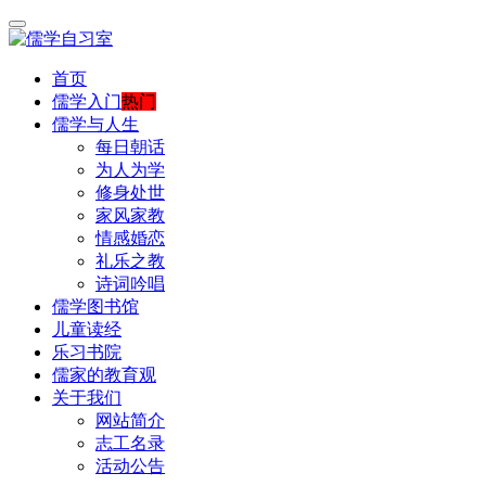
首页
儒学入门
热门
儒学与人生
每日朝话
为人为学
修身处世
家风家教
情感婚恋
礼乐之教
诗词吟唱
儒学图书馆
儿童读经
乐习书院
儒家的教育观
关于我们
网站简介
志工名录
活动公告