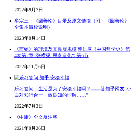
2022年8月7日
牟宗三：《圆善论》目录及原文链接（附：《圆善论》
全集本编校说明）
2023年8月14日
《西铭》的理境及其践履规模|蔡仁厚《中国哲学史》第
4卷第2章<张横渠“思参造化”>第6节
2022年11月6日
乐习答问：生活是为了安稳幸福吗？——答知乎网友“小
白对知行合一、致良知的理解……”
2022年7月3日
《中庸》全文及注释
2021年8月26日