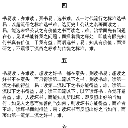
四
书易读，亦难读，买书易，选书难。以一时代流行之标准选书
易，以超流俗之标准选书难。选历史上公认之名著而读之，
易。能选未经公认之有价值之书而读之，难。治学而先有问题
在心，见某书能答我之问题，而搔着我之痒处，即能有眼光知
何书真有价值，于我有益，而后选书，易；知其有价值，而深
研之，不震慑于流俗之标准与传统之标准。难。
五
书易读，亦难读。想读之好书，都在案头，则读书易；想读之
好书不在案头，而只得读第二流以下之书，则读书难。读第一
流之书能得益，易；读第二流以下之书亦能得益，难。读第二
流以下之书得益，易；读三四流以下，以至读坏书，亦觉开卷
有益，难。人读坏书，而能知其所以坏，即反照出好的当如
何，如见人之恶而知善的当如何，则读坏书亦能得益，而难者
不难。读坏书而能得益，易；读坏书而反照出好之当如何，而
著出第一流第二流之好书，难。
六