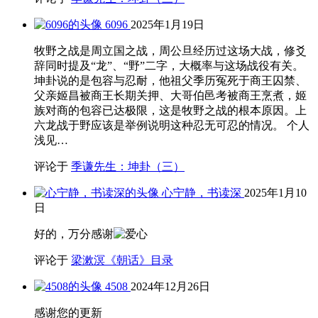
6096
2025年1月19日
牧野之战是周立国之战，周公旦经历过这场大战，修爻
辞同时提及“龙”、“野”二字，大概率与这场战役有关。
坤卦说的是包容与忍耐，他祖父季历冤死于商王囚禁、
父亲姬昌被商王长期关押、大哥伯邑考被商王烹煮，姬
族对商的包容已达极限，这是牧野之战的根本原因。上
六龙战于野应该是举例说明这种忍无可忍的情况。 个人
浅见…
评论于
季谦先生：坤卦（三）
心宁静，书读深
2025年1月10
日
好的，万分感谢
评论于
梁漱溟《朝话》目录
4508
2024年12月26日
感谢您的更新