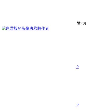
赞
(0)
唐君毅
作者
0
0