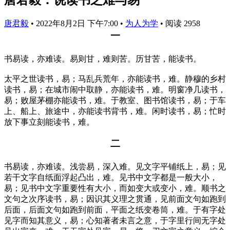
唐君毅
•
2022年8月2日 下午7:00
•
为人为学
•
阅读 2958
一
书易读，亦难读。易则甘，难则苦。历甘苦，能读书。
太平之世读书，易；马乱兵荒年，亦能读书，难。静穆的乡村
读书，易；在城市闹中取静，亦能读书，难。明窗净几读书，
易；败屋茅棚亦能读书，难。于教室、图书馆读书，易；于车
上、船上、旅途中，亦能读书背书，难。闲时读书，易；忙时
放下事立刻能读书，难。
二
书易读，亦难读。浅尝易，深入难。见文字平铺纸上，易；见
若干文字自纸面浮起凸出，难。见书中文字都是一般大小，
易；见书中文字重要性有大小，而如变大或变小，难。顺书之
文句之次序读书，易；因识其义理之贯通，见前面文句如跑到
后面，后面文句如跑到前面，平面之纸变卷筒，难。于有字处
见字而知其意义，易；心知著者未言之意，于字里行间无字处