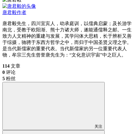
唐君毅
作者
唐君毅先生，四川宜宾人，幼承庭训，以儒典启蒙；及长游学
南北，受教于欧阳渐、熊十力诸大师，遂能通儒释之邮。一生
致力人文精神的重建与发展，其学问体大思精，长于辨析又善
于综摄，驰骋于东西方哲学之中，而归于中国圣贤义理之学。
是当代新儒家的重要代表。当代新儒家的另一位重要代表人
物，牟宗三先生曾誉唐先生为：“文化意识宇宙”中之巨人。
114
文章
0
评论
5
粉丝
关注