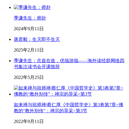
季谦先生：师卦
2024年9月11日
唐君毅：生灭即不生灭
2025年2月11日
季谦先生：念兹在兹，优哉游哉——海外读经群网络四
书集注读书会开课致辞
2022年5月25日
如来禅与祖师禅|蔡仁厚《中国哲学史》第3卷第7章<佛
教的“教外别传”：禅宗的异采>第3节
2022年9月11日