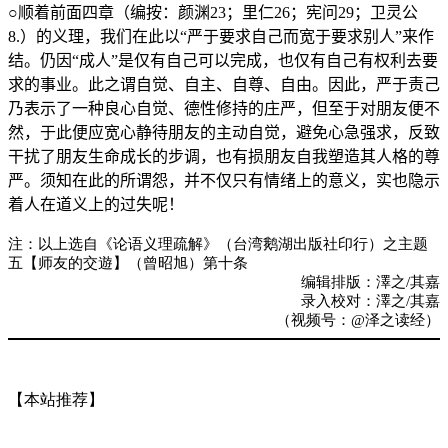
○顺着前面四章（编按：颜渊
23
；里仁
26
；宪问
29
；卫灵公
8.
）的义理，我们在此以“严于要求自己而宽于要求别人”来作
结。仍因“成人”是仅有自己可以完成，也仅有自己有权利去要
求的事业。此之谓自觉、自主、自尊、自由。因此，严于责己
乃表示了一种良心自觉、德性修持的庄严，但至于对朋友便不
然，于此便应宽心静待朋友的主动自觉，避免心急强求，反致
干扰了朋友生命成长的步调，也有损朋友自我塑造其人格的尊
严。须知在此的所谓怨，并不仅只有情绪上的意义，实也隐示
着人在道义上的过失呢！
注：以上选自《论语义理疏解》（台湾鹅湖出版社印行）之主题
五【师友的交遊】（曾昭旭）第十条
编辑排版：澤之/其嘉
录入校对：澤之/其嘉
（视频号：@泽之读经）
【本站推荐】