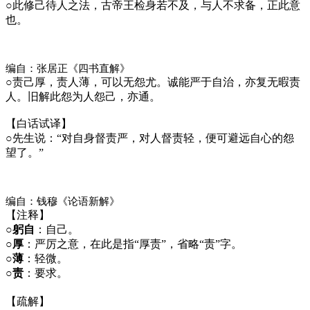
○
此修己待人之法，古帝王检身若不及，与人不求备，正此意
也。
编自：张居正《四书直解》
○
责己厚，责人薄，可以无怨尤。诚能严于自治，亦复无暇责
人。旧解此怨为人怨己，亦通。
【白话试译】
○
先生说：“对自身督责严，对人督责轻，便可避远自心的怨
望了。”
编自：钱穆《论语新解》
【注释】
○
躬自
：自己。
○
厚
：严厉之意，在此是指“厚责”，省略“责”字。
○
薄
：轻微。
○
责
：要求。
【疏解】