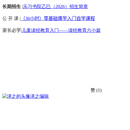
长期招生
|
乐习书院乙巳（2026）招生简章
公 开 课 |
（36小时）零基础儒学入门自学课程
家长必学
|
儿童读经教育入门——读经教育六小篇
赞
(1)
泽之
编辑