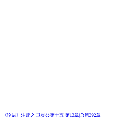
《论语》注疏之 卫灵公第十五 第13章|总第392章