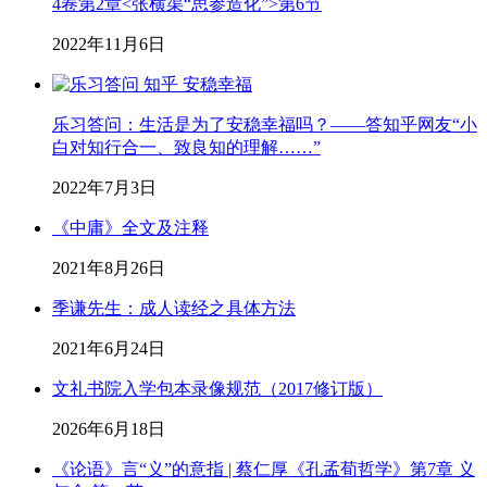
4卷第2章<张横渠“思参造化”>第6节
2022年11月6日
乐习答问：生活是为了安稳幸福吗？——答知乎网友“小
白对知行合一、致良知的理解……”
2022年7月3日
《中庸》全文及注释
2021年8月26日
季谦先生：成人读经之具体方法
2021年6月24日
文礼书院入学包本录像规范（2017修订版）
2026年6月18日
《论语》言“义”的意指 | 蔡仁厚《孔孟荀哲学》第7章 义