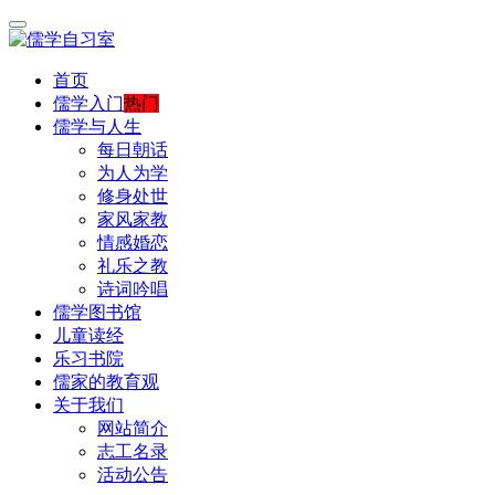
首页
儒学入门
热门
儒学与人生
每日朝话
为人为学
修身处世
家风家教
情感婚恋
礼乐之教
诗词吟唱
儒学图书馆
儿童读经
乐习书院
儒家的教育观
关于我们
网站简介
志工名录
活动公告