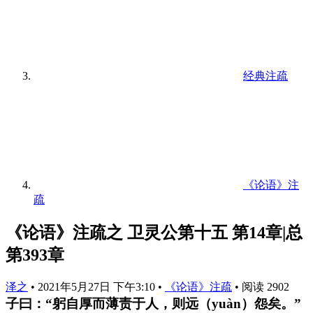
经典注疏
《论语》注
疏
《论语》注疏之 卫灵公第十五 第14章|总
第393章
泽之
•
2021年5月27日 下午3:10
•
《论语》注疏
•
阅读 2902
子曰：“躬自厚而薄责于人，则远（yuàn）怨矣。”