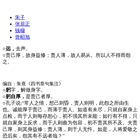
朱子
张居正
钱穆
曾昭旭
○远，
去声。
○
责己厚，故身益修；责人薄，故人易从。所以人不得而怨
之。
编自：朱熹《四书章句集注》
○躬
字，解做身字。
○躬自厚，
是责己者厚。
○
孔子说
“常人之情，想己则昏，责人则明，此怨之所由生
:
也。诚能厚于责己，而薄于责人。如道有未尽，只就自家身上
点检，而于人则每存恕心，初不强其所未能；如行有不得，只
就自家身上反求，而于人则曲为包容，初不责其所不及。夫责
己厚，则其身益修；责人薄，则于人无忤。如是，人将爱敬之
恐后矣，怨其有不远者哉？”