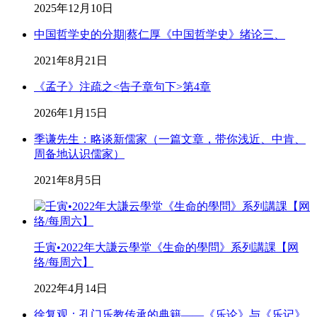
2025年12月10日
中国哲学史的分期|蔡仁厚《中国哲学史》绪论三、
2021年8月21日
《孟子》注疏之<告子章句下>第4章
2026年1月15日
季谦先生：略谈新儒家（一篇文章，带你浅近、中肯、
周备地认识儒家）
2021年8月5日
壬寅•2022年大謙云學堂《生命的學問》系列講課【网
络/每周六】
2022年4月14日
徐复观：孔门乐教传承的典籍——《乐论》与《乐记》