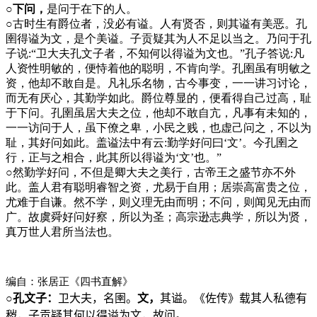
○下问，
是问于在下的人。
○
古时生有爵位者，没必有谥。人有贤否，则其谥有美恶。孔
圉得谥为文，是个美谥。子贡疑其为人不足以当之。乃问于孔
子说:“卫大夫孔文子者，不知何以得谥为文也。”孔子答说:凡
人资性明敏的，便恃着他的聪明，不肯向学。孔圉虽有明敏之
资，他却不敢自是。凡礼乐名物，古今事变，一一讲习讨论，
而无有厌心，其勤学如此。爵位尊显的，便看得自己过高，耻
于下问。孔圉虽居大夫之位，他却不敢自亢，凡事有未知的，
一一访问于人，虽下僚之卑，小民之贱，也虚己问之，不以为
耻，其好问如此。盖谥法中有云:勤学好问曰‘文’。今孔圉之
行，正与之相合，此其所以得谥为‘文’也。”
○
然勤学好问，不但是卿大夫之美行，古帝王之盛节亦不外
此。盖人君有聪明睿智之资，尤易于自用；居崇高富贵之位，
尤难于自谦。然不学，则义理无由而明；不问，则闻见无由而
广。故虞舜好问好察，所以为圣；高宗逊志典学，所以为贤，
真万世人君所当法也。
编自：张居正《四书直解》
○
孔文子：
卫大夫，名圉。
文，
其谥。《佐传》载其人私德有
秽，子贡疑其何以得谥为文，故问。