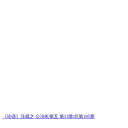
《论语》注疏之 公冶长第五 第13章|总第105章