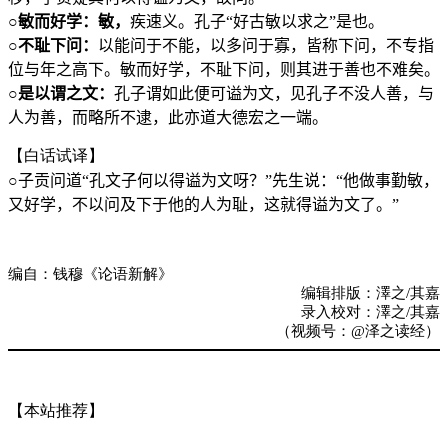
○
敏而好学：敏，
疾速义。孔子“好古敏以求之”是也。
○
不耻下问：
以能问于不能，以多问于寡，皆称下问，不专指
位与年之高下。敏而好学，不耻下问，则其进于善也不难矣。
○
是以谓之文：
孔子谓如此便可谥为文，见孔子不没人善，与
人为善，而略所不逮，此亦道大德宏之一端。
【白话试译】
○
子贡问道“孔文子何以得谥为文呀？”先生说：“他做事勤敏，
又好学，不以问及下于他的人为耻，这就得谥为文了。”
编自：钱穆《论语新解》
编辑排版：澤之/其嘉
录入校对：澤之/其嘉
（视频号：@泽之读经）
【本站推荐】