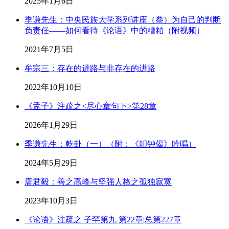
2025年1月6日
季谦先生：中央民族大学系列讲座（叁）为自己的判断
负责任——如何看待《论语》中的糟粕（附视频）
2021年7月5日
牟宗三：存在的进路与非存在的进路
2022年10月10日
《孟子》注疏之<尽心章句下>第28章
2026年1月29日
季谦先生：乾卦（一）（附：《叩钟偈》吟唱）
2024年5月29日
唐君毅：善之高峰与坚强人格之孤独寂寞
2023年10月3日
《论语》注疏之 子罕第九 第22章|总第227章