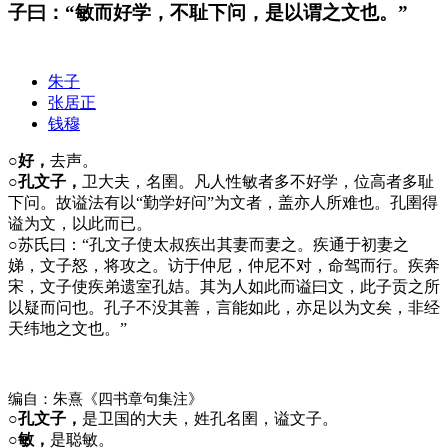
子曰：“敏而好学，不耻下问，是以谓之文也。”
朱子
张居正
钱穆
○好，
去声。
○孔文子，
卫大夫，名圉。凡人性敏者多不好学，位高者多耻
下问。故谥法有以“勤学好问”为文者，盖亦人所难也。孔圉得
谥为文，以此而已。
○
苏氏曰：“孔文子使太叔疾出其妻而妻之。疾通于初妻之
娣，文子怒，将攻之。访于仲尼，仲尼不对，命驾而行。疾奔
宋，文子使疾弟遗室孔姞。其为人如此而谥曰文，此子贡之所
以疑而问也。孔子不没其善，言能如此，亦足以为文矣，非经
天纬地之文也。”
编自：朱熹《四书章句集注》
○孔文子，
是卫国的大夫，姓孔名圉，谥文子。
○敏，
是聪敏。