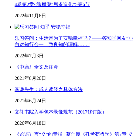
4卷第2章<张横渠“思参造化”>第6节
2022年11月6日
乐习答问：生活是为了安稳幸福吗？——答知乎网友“小
白对知行合一、致良知的理解……”
2022年7月3日
《中庸》全文及注释
2021年8月26日
季谦先生：成人读经之具体方法
2021年6月24日
文礼书院入学包本录像规范（2017修订版）
2026年6月18日
《论语》言“义”的意指 | 蔡仁厚《孔孟荀哲学》第7章 义