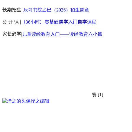
长期招生
|
乐习书院乙巳（2026）招生简章
公 开 课 |
（36小时）零基础儒学入门自学课程
家长必学
|
儿童读经教育入门——读经教育六小篇
赞
(1)
泽之
编辑