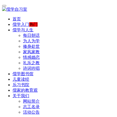
首页
儒学入门
热门
儒学与人生
每日朝话
为人为学
修身处世
家风家教
情感婚恋
礼乐之教
诗词吟唱
儒学图书馆
儿童读经
乐习书院
儒家的教育观
关于我们
网站简介
志工名录
活动公告