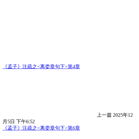
《孟子》注疏之<离娄章句下>第4章
上一篇
2025年12
月5日 下午6:52
《孟子》注疏之<离娄章句下>第6章