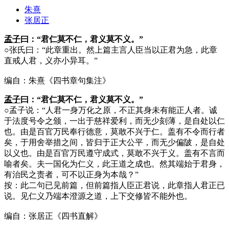
朱熹
张居正
孟子
曰：“君仁莫不仁，君义莫不义。”
○
张氏曰：“此章重出。然上篇主言人臣当以正君为急，此章
直戒人君，义亦小异耳。”
编自：朱熹《四书章句集注》
孟子
曰：“君仁莫不仁，君义莫不义。”
○
孟子说：“人君一身万化之原，不正其身未有能正人者。诚
于法度号令之颁，一出于慈祥爱利，而无少刻薄，是自处以仁
也。由是百官万民奉行德意，莫敢不兴于仁。盖有不令而行者
矣，于用舍举措之间，皆归于正大公平，而无少偏陂，是自处
以义也。由是百官万民遵守成式，莫敢不兴于义。盖有不言而
喻者矣。夫一国化为仁义，此王道之成也。然其端始于君身，
有治民之责者，可不以正身为本哉？”
按：此二句已见前篇，但前篇指人臣正君说，此章指人君正已
说。见仁义乃端本澄源之道，上下交修皆不能外也。
编自：张居正《四书直解》