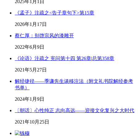
2025年1月1日
《孟子》注疏之<告子章句下>第15章
2026年1月17日
蔡仁厚：别啓宗风的漆雕开
2022年6月9日
《论语》注疏之 宪问第十四 第26章|总第358章
2021年5月27日
解经捷径——季谦先生谈移注法（附文礼书院解经参考
书单）
2024年1月9日
〔朝话〕心性纯正 志向高远——迎接文化复兴之大时代
2021年10月25日