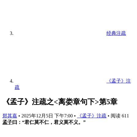
经典注疏
《孟子》注
疏
《孟子》注疏之<离娄章句下>第5章
郑其嘉
•
2025年12月5日 下午7:00
•
《孟子》注疏
•
阅读 611
孟子
曰：“君仁莫不仁，君义莫不义。”