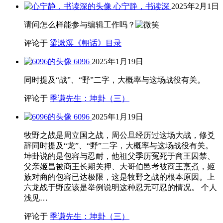
心宁静，书读深
2025年2月1日
请问怎么样能参与编辑工作吗？
评论于
梁漱溟《朝话》目录
6096
2025年1月19日
同时提及“战”、“野”二字，大概率与这场战役有关。
评论于
季谦先生：坤卦（三）
6096
2025年1月19日
牧野之战是周立国之战，周公旦经历过这场大战，修爻
辞同时提及“龙”、“野”二字，大概率与这场战役有关。
坤卦说的是包容与忍耐，他祖父季历冤死于商王囚禁、
父亲姬昌被商王长期关押、大哥伯邑考被商王烹煮，姬
族对商的包容已达极限，这是牧野之战的根本原因。上
六龙战于野应该是举例说明这种忍无可忍的情况。 个人
浅见…
评论于
季谦先生：坤卦（三）