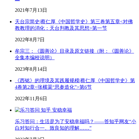
2021年7月13日
天台宗简史|蔡仁厚《中国哲学史》第三卷第五章<对佛
教教理的消化：天台判教及其思想>第一节
2022年8月7日
牟宗三：《圆善论》目录及原文链接（附：《圆善论》
全集本编校说明）
2023年8月14日
《西铭》的理境及其践履规模|蔡仁厚《中国哲学史》第
4卷第2章<张横渠“思参造化”>第6节
2022年11月6日
乐习答问：生活是为了安稳幸福吗？——答知乎网友“小
白对知行合一、致良知的理解……”