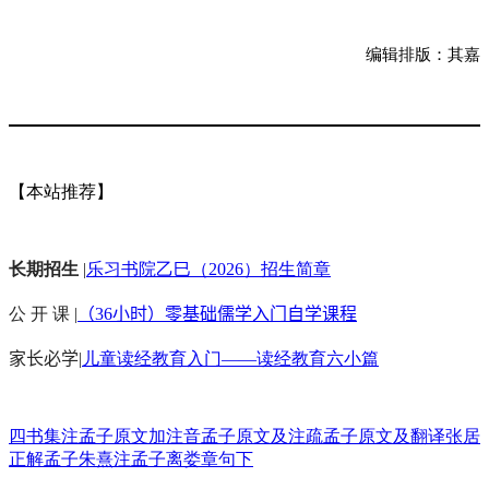
编辑排版：其嘉
【本站推荐】
长期招生
|
乐习书院乙巳（2026）招生简章
公 开 课 |
（36小时）零基础儒学入门自学课程
家长必学
|
儿童读经教育入门——读经教育六小篇
四书集注
孟子原文加注音
孟子原文及注疏
孟子原文及翻译
张居
正解孟子
朱熹注孟子
离娄章句下