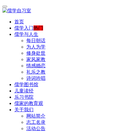
首页
儒学入门
热门
儒学与人生
每日朝话
为人为学
修身处世
家风家教
情感婚恋
礼乐之教
诗词吟唱
儒学图书馆
儿童读经
乐习书院
儒家的教育观
关于我们
网站简介
志工名录
活动公告