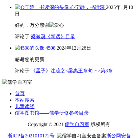
心宁静，书读深
2025年1月10
日
好的，万分感谢
评论于
梁漱溟《朝话》目录
4508
2024年12月26日
感谢您的更新
评论于
《孟子》注疏之<梁惠王章句下>第8章
首页
本站搜索
儿童读经
儒学图书馆——儒学研修参考目录
Copyright © 2021
儒学自习室
版权所有
浙ICP备2021010172号
浙公网安备