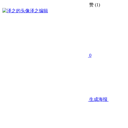
赞
(1)
泽之
编辑
0
生成海报