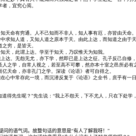
学者，宜究心焉。
，知天命有穷通。人不己知而不非人，知人事有厄，亦皆由天命
学中求知人道，又知人道之原本于天。由此上达，而知道之由于
道之穷，是皆天。
于知天，此谓上达。学至于知天，乃叹惟天为知我。
能上达。无怨无尤，亦下学，然即已是上达之征。孔子反己自修
人之学，自常人视之，若至高不可攀，然亦本十室之邑所必有之“
而亿天命，亦非孔门之学。深读《论语》者可自得之。
能在心中常存此一境，而沉潜反复于《论语》之全书，庶乎有一
知道得先生呢？”先生说：“我上不怨天，下不尤人，只在下处学
疑问的语气词。故整句话的意思是“有人了解我呀！”