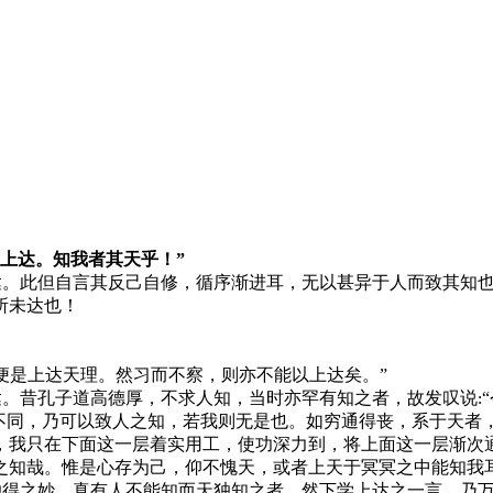
而上达。知我者其天乎！”
达。此但自言其反己自修，循序渐进耳，无以甚异于人而致其知
所未达也！
便是上达天理。然习而不察，则亦不能以上达矣。”
达。昔孔子道高德厚，不求人知，当时亦罕有知之者，故发叹说
:
众不同，乃可以致人之知，若我则无是也。如穷通得丧，系于天者
，我只在下面这一层着实用工，使功深力到，将上面这一层渐次
之知哉。惟是心存为己，仰不愧天，或者上天于冥冥之中能知我
独得之妙，真有人不能知而天独知之者，然下学上达之一言，乃