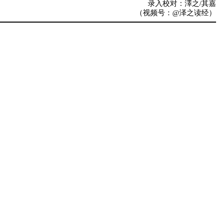
录入校对：澤之/其嘉
（视频号：@泽之读经）