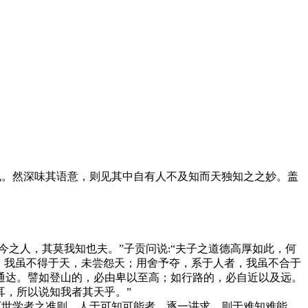
也。然深味其语意，则见其中自有人不及知而天独知之之妙。盖
“今之人，其莫我知也夫。”子贡问说
“夫子之道德高厚如此，何
:
，我虽不得于天，未尝怨天；用舍予夺，系于人者，我虽不合于
通达。譬如登山的，必由卑以至高；如行路的，必自近以及远。
耳，所以说知我者其天乎。”
万世学者之准则。人于可知可能者，逐一讲求，则于难知难能