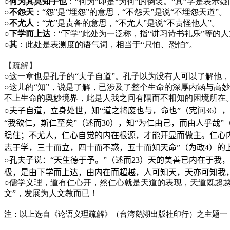
○
何为其莫知子也
：“何为”即是“为何”的倒装。“其”字是表
○
不怨天
：“怨”是“埋怨”的意思，“不怨天”是说“不埋怨天道”。
○
不尤人
：“尤”是责备的意思，“不尤人”是说“不责怪他人”。
○
下学而上达
：“下学”此处为一泛称，指“讲习诗书礼乐”等的人
○
其
：此处是表测度的语气词，相当于“只怕、恐怕”。
【疏解】
○
这一章也是孔子的“夫子自道”。孔子以为没有人可以了解他
○
这儿的“知”，说是了解，已涉及了整个生命的深厚内涵与高
不上生命的奥妙境界，此是人我之间有隔而不相知的困境所在
○
夫子自道，立身处世，知“道之将废也与，命也”（宪问
36
），
“我欲仁，斯仁至矣”（述而
30
），知“为仁由己，而由人乎哉”
稳住；不尤人，仁心自觉的内在根源，才能开显而做主。仁心
志于学，三十而立，四十而不惑，五十而知天命”（为政
4
）的
○
孔夫子说：“天生德于予。”（述而
23
）天的美善已内在于我，
极，是由下学而上达，由内在而超越，人可知天，天亦可知我，
○
儒学义理，道有仁心开，然仁心就是天道的表现，天道既超越
文”，发展为人文教而已！
注：以上选自《论语义理疏解》（台湾鹅湖出版社印行）之主题一