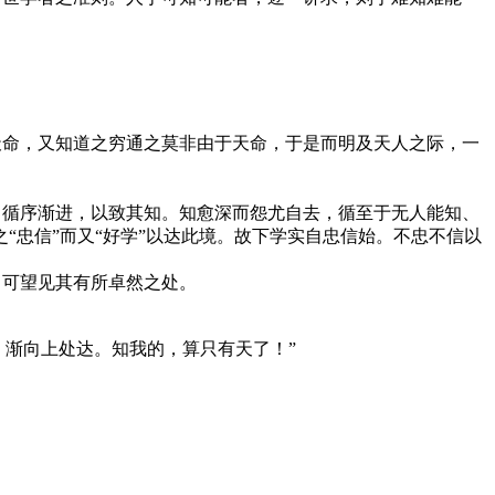
。
天命，又知道之穷通之莫非由于天命，于是而明及天人之际，一
，循序渐进，以致其知。知愈深而怨尤自去，循至于无人能知、
忠信”而又“好学”以达此境。故下学实自忠信始。不忠不信以
日可望见其有所卓然之处。
，渐向上处达。知我的，算只有天了！”