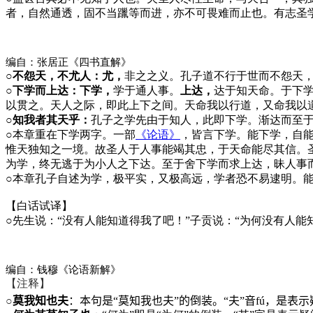
者，自然通透，固不当躐等而进，亦不可畏难而止也。有志圣
编自：张居正《四书直解》
○不怨天，不尤人：尤，
非之之义。孔子道不行于世而不怨天
○下学而上达：下学，
学于通人事。
上达，
达于知天命。于下
以贯之。天人之际，即此上下之间。天命我以行道，又命我以
○知我者其天乎：
孔子之学先由于知人，此即下学。渐达而至
○
本章重在下学两字。一部
《论语》
，皆言下学。能下学，自
惟天独知之一境。故圣人于人事能竭其忠，于天命能尽其信。圣
为学，终无逃于为小人之下达。至于舍下学而求上达，昧人事
○
本章孔子自述为学，极平实，又极高远，学者恐不易逮明。
【白话试译】
○
先生说：“没有人能知道得我了吧！”子贡说：“为何没有人能
编自：钱穆《论语新解》
【注释】
○
莫我知也夫
：本句是“莫知我也夫”的倒装。“夫”音
f
ú，是表示