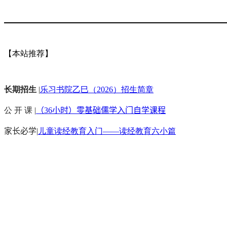
【本站推荐】
长期招生
|
乐习书院乙巳（2026）招生简章
公 开 课 |
（36小时）零基础儒学入门自学课程
家长必学
|
儿童读经教育入门——读经教育六小篇