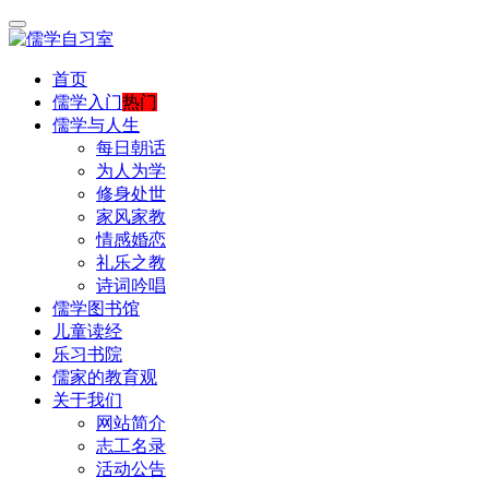
首页
儒学入门
热门
儒学与人生
每日朝话
为人为学
修身处世
家风家教
情感婚恋
礼乐之教
诗词吟唱
儒学图书馆
儿童读经
乐习书院
儒家的教育观
关于我们
网站简介
志工名录
活动公告