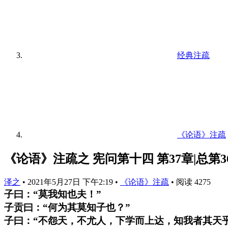
经典注疏
《论语》注疏
《论语》注疏之 宪问第十四 第37章|总第3
泽之
•
2021年5月27日 下午2:19
•
《论语》注疏
•
阅读 4275
子曰：“莫我知也夫！”
子贡曰：“何为其莫知子也？”
子曰：“不怨天，不尤人，下学而上达，知我者其天乎