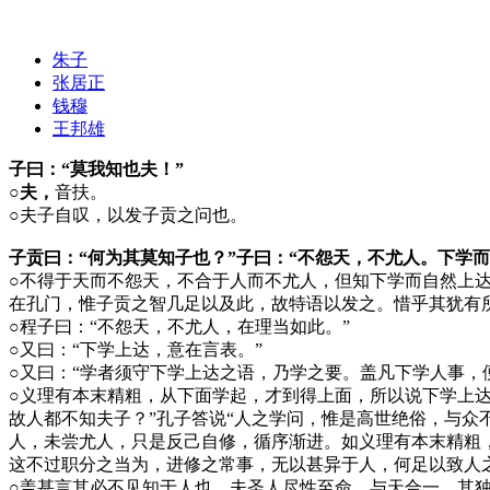
朱子
张居正
钱穆
王邦雄
子曰：“莫我知也夫！”
○夫，
音扶。
○
夫子自叹，以发子贡之问也。
子贡曰：“何为其莫知子也？”子曰：“不怨天，不尤人。下学
○
不得于天而不怨天，不合于人而不尤人，但知下学而自然上
在孔门，惟子贡之智几足以及此，故特语以发之。惜乎其犹有
○
程子曰：“不怨天，不尤人，在理当如此。”
○
又曰：“下学上达，意在言表。”
○
又曰：“学者须守下学上达之语，乃学之要。盖凡下学人事，
○
义理有本末精粗，从下面学起，才到得上面，所以说下学上
故人都不知夫子？”孔子答说“人之学问，惟是高世绝俗，与
人，未尝尤人，只是反己自修，循序渐进。如义理有本末精粗
这不过职分之当为，进修之常事，无以甚异于人，何足以致人
○
盖甚言其必不见知于人也。夫圣人尽性至命，与天合一，其