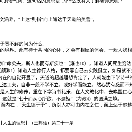
示疑问的语气词。这句话的意思是“为什么没有人了解老师您呢？”
文涵养。“上达”则指“向上通达于天道的美善”。
，子贡不解的问为什么。
妙的境界。此有待于共同的心怀，才会有相应的体会。一般人我
。
知“命矣夫，斯人也而有斯疾也”（雍也
10
），知道人间死生穷达
（颜渊
1
）知道人生德行人格，都要靠自己去实践挺立，如是就不
内在的自觉开显了，天道的超越理想肯定了，人就能由下学诗书
上达工夫，自非一般不学不立，或好学而能立，然心犹有惑而不
是人生的修养，重在下学诗书礼乐，在人文教化中，去唤醒仁心
这就是“七十而从心所欲，不逾矩”（为政
4
）的圆满之境。
而内在，“天生德于予”，所以人亦可由内在之仁，而上达于超越
【人生的理想】（王邦雄）第二十一条