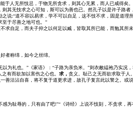
，若能于人无所忮忌，于物无所贪求，则其心无累，而人已咸得矣
，则其无忮求之心可知，斯可以为善也已。然孔子以是许子路者
励之说:“道不容以易求，学不可以自足，这不忮不求，固是道理
求至于尽善之地可也。”
忮不求自足，而夫子抑之以何足以臧，皆取其所已能，而勉其所
之好者称绵，如今之丝绵。
无以为礼也。”《家语》：“子路为亲负米。”则衣敝緼袍乃实况
人之有而欲加以害伤之心也。
求，
贪义。耻己之无而欲求取于人
一善沽沾自喜，将不复于道更求进，故孔子复言此以警之。或说
感为耻辱的，只有由了吧!”“《诗经》上说不忮刻，不贪求，再