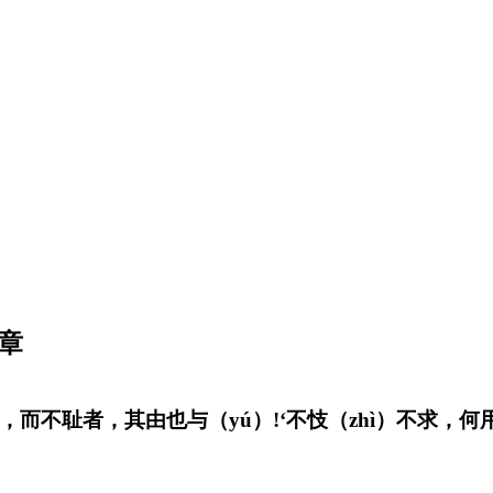
1章
，而不耻者，其由也与（yú）!‘不忮（zhì）不求，何用