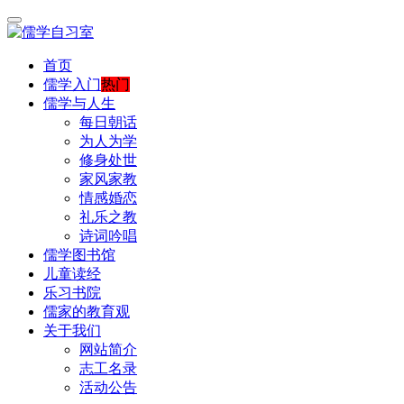
首页
儒学入门
热门
儒学与人生
每日朝话
为人为学
修身处世
家风家教
情感婚恋
礼乐之教
诗词吟唱
儒学图书馆
儿童读经
乐习书院
儒家的教育观
关于我们
网站简介
志工名录
活动公告