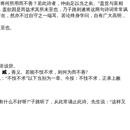
。将何所用而不善？若此诗者，仲由足以当之矣。”盖贫与富相
，盖欲因是而益求其所未至也，乃子路则遂将这两句诗词常常讽
所在，然亦不过自守之一端耳。若论终身学问，自有广大高明，
未至也。
，非设辞。
。
臧，
善义。若能不忮不求，则何为而不善?
：“不忮不求”以下当别为一章。今按：不忮不求，正承上敝
有什么不好呀?”子路听了，从此常诵止此诗。先生说：“这样又