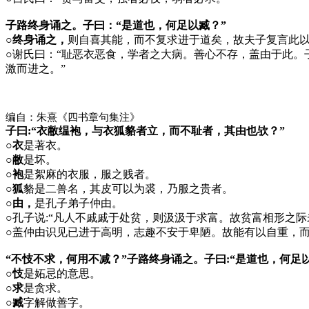
子路终身诵之。子曰：“是道也，何足以臧？”
○终身诵之，
则自喜其能，而不复求进于道矣，故夫子复言此
○
谢氏曰：“耻恶衣恶食，学者之大病。善心不存，盖由于此。
激而进之。”
编自：朱熹《四书章句集注》
子曰:“衣敝缊袍，与衣狐貉者立，而不耻者，其由也欤？”
○衣
是著衣。
○敝
是坏。
○袍
是絮麻的衣服，服之贱者。
○狐
貉是二兽名，其皮可以为裘，乃服之贵者。
○由，
是孔子弟子仲由。
○
孔子说:“凡人不戚戚于处贫，则汲汲于求富。故贫富相形之
○
盖仲由识见已进于高明，志趣不安于卑陋。故能有以自重，
“不忮不求，何用不减？”子路终身诵之。子曰:“是道也，何足
○忮
是妬忌的意思。
○求
是贪求。
○臧
字解做善字。