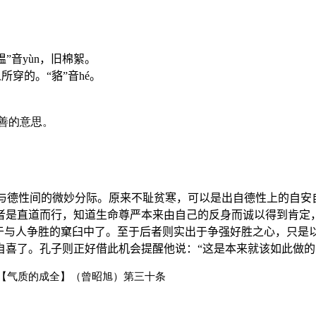
缊”音
y
ù
n
，旧棉絮。
所穿的。“貉”音
h
é。
，善的意思。
与德性间的微妙分际。原来不耻贫寒，可以是出自德性上的自安
者是直道而行，知道生命尊严本来由自己的反身而诚以得到肯定
陷于与人争胜的窠臼中了。至于后者则实出于争强好胜之心，只是
自喜了。孔子则正好借此机会提醒他说：“这是本来就该如此做的
【气质的成全】（曾昭旭）第三十条