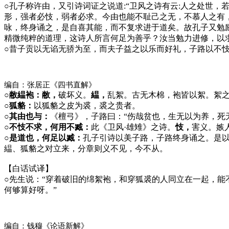
○
孔子称许由，又引诗词证之说道:“卫风之诗有云:人之处世
形，强者必忮，弱者必求。今由也能不耻己之无，不慕人之有
咏，终身诵之，是自喜其能，而不复求进于道矣。故孔子又勉
精微纯粹的道理，这诗人所言何足为善乎？汝当勉力进修，以
○
昔子贡以无谄无骄为至，而夫子益之以乐而好礼，子路以不
编自：张居正《四书直解》
○敝緼袍：敝，
破坏义。
緼，
乱絮。古无木棉，袍皆以絮。絮
○狐貉：
以狐貉之皮为裘，裘之贵者。
○其由也与：
《檀弓》，子路曰：“伤哉贫也，生无以为养，死
○不忮不求，何用不臧：
此《卫风·雄雉》之诗。
忮，
害义。嫉
○是道也，何足以臧：
孔子引诗以美子路，子路终身诵之。是以
緼、狐貉之对立来，分章则义不见，今不从。
【白话试译】
○
先生说：“穿着破旧的绵絮袍，和穿狐裘的人同立在一起，能不
何够算好呀。”
编自：钱穆《论语新解》