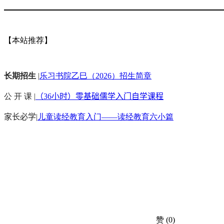
【本站推荐】
长期招生
|
乐习书院乙巳（2026）招生简章
公 开 课 |
（36小时）零基础儒学入门自学课程
家长必学
|
儿童读经教育入门——读经教育六小篇
赞
(0)