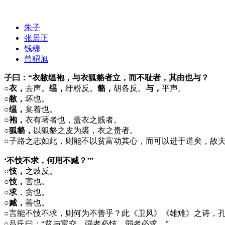
朱子
张居正
钱穆
曾昭旭
子曰：“衣敝缊袍，与衣狐貉者立，而不耻者，其由也与？
○衣，
去声。
缊，
纡粉反。
貉，
胡各反。
与，
平声。
○敝，
坏也。
○缊，
枲着也。
○袍，
衣有著者也，盖衣之贱者。
○狐貉，
以狐貉之皮为裘，衣之贵者。
○
子路之志如此，则能不以贫富动其心，而可以进于道矣，故
‘不忮不求，何用不臧？’”
○忮，
之豉反。
○忮，
害也。
○求
，贪也。
○臧，
善也。
○
言能不忮不求，则何为不善乎？此《卫风》《雄雉》之诗，
○
吕氏曰：“贫与富交，强者必忮，弱者必求。”