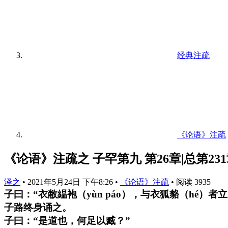
经典注疏
《论语》注疏
《论语》注疏之 子罕第九 第26章|总第23
泽之
•
2021年5月24日 下午8:26
•
《论语》注疏
•
阅读 3935
子曰：“衣敝緼袍（yùn páo），与衣狐貉（hé）者立
子路终身诵之。
子曰：“是道也，何足以臧？”