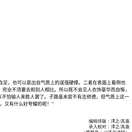
自足，也可以是出自气质上的逞强硬撑。二者在表面上看倒也
，完全不须要去和别人相比。所以既不会见人衣饰豪华而自惭，
以不怕输人来胜人罢了。子路虽未尝不有志修德，但气质上这一
，又有什么好夸耀的呢！”
编辑排版：澤之/其嘉
录入校对：澤之/其嘉