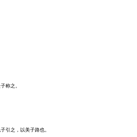
夫子称之。
孔子引之，以美子路也。