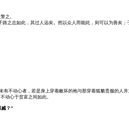
以警之。
子路之志如此，其过人远矣。然以众人而能此，则可以为善矣；
际未有不动心者，若是身上穿着敝坏的袍与那穿着狐貉贵服的人并
而不动心于贫富之间如此。
以臧？”