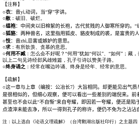
【注释】
○
衣
：音
y
ì
,
动词，当“穿”字讲。
○
敝
：破旧、破烂。
○
缊袍
：中间夹以旧棉絮的长袍，古代贫贱的人御寒所穿的。“
○
狐貉
：两种兽名，这里指用狐皮、貉皮制成的裘，是富贵的人
○
忮
：音
zh
ì
,
忌害或嫉妒的意思。
○
求
：有所歆羡、贪慕的意思。
○
何用不臧
：怎么会不好呢？“何用”犹如“何以”、“如何”；藏
以上二句见诗经邶风雄雉篇，孔子引诗以赞美子路。
○
终身诵之
：经常在嘴边吟诵、终身是经年、经常的意思。
【疏解】
○这一章与上章（编按：公冶长
7
）大旨相同。却更能见出气质
是很相似的，但细心观察，便可以看出一些差别的端倪来。前
甚至也不会以此“不自惭”来自夸耀，即因若一夸耀，便还是
点渣滓未能去净，所以一得到孔子的称许，便仍不免为之沾沾
注：以上选自《论语义理疏解》（台湾鹅湖出版社印行）之主题四