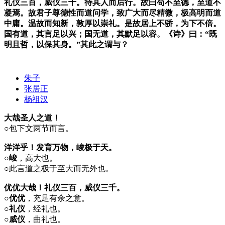
礼仪三百，威仪三千。待其人而后行。故曰苟不至德，至道不
凝焉。故君子尊德性而道问学，致广大而尽精微，极高明而道
中庸。温故而知新，敦厚以崇礼。是故居上不骄，为下不倍。
国有道，其言足以兴；国无道，其默足以容。《诗》曰：“既
明且哲，以保其身。”其此之谓与？
朱子
张居正
杨祖汉
大哉圣人之道！
○
包下文两节而言。
洋洋乎！发育万物，峻极于天。
○峻
，高大也。
○
此言道之极于至大而无外也。
优优大哉！礼仪三百，威仪三千。
○优优
，充足有余之意。
○礼仪
，经礼也。
○威仪
，曲礼也。