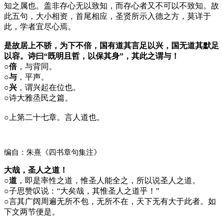
知之属也。盖非存心无以致知，而存心者又不可以不致知。故
此五句，大小相资，首尾相应，圣贤所示入德之方，莫详于
此，学者宜尽心焉。
是故居上不骄，为下不倍，国有道其言足以兴，国无道其默足
以容。诗曰“既明且哲，以保其身”，其此之谓与！
○倍
，与背同。
○与
，平声。
○兴
，谓兴起在位也。
○
诗大雅烝民之篇。
○
上第二十七章。言人道也。
编自：朱熹《四书章句集注》
大哉，圣人之道！
○道
，即是率性之道，惟圣人能全之，所以说圣人之道。
○
子思赞叹说：“大矣哉，其惟圣人之道乎！”
○
言其广阔周遍无所不包，无所不在，天下无有大于此者。如
下文两节便是。