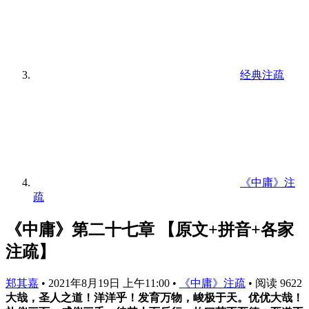
经典注疏
《中庸》注
疏
《中庸》第二十七章 【原文+拼音+各家
注疏】
郑其嘉
•
2021年8月19日 上午11:00
•
《中庸》注疏
•
阅读 9622
大哉，圣人之道！洋洋乎！发育万物，峻极于天。优优大哉！