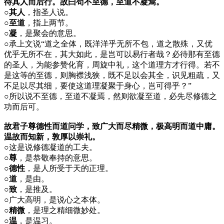
待其人而后行。故曰苟不至德，至道不凝焉。
○其人
，指圣人说。
○至道
，指上两节。
○凝
，是聚会的意思。
○
承上文说“道之全体，既洋洋乎无所不包，道之散殊，又优
优乎无所不在，其大如此，是岂可以易行者哉？必待那有至德
的圣人，为能参赞化育，周旋中礼，这个道理方才行得。若不
是这等的至德，则胸襟浅狭，既不足以会其全，识见粗疏，又
不足以尽其细，要使这道理凝聚于身心，岂可得乎？”
○
所以说不至德，至道不凝焉，然则欲凝至道，必先尽修德之
功而后可。
故君子尊德性而道问学，致广大而尽精微，极高明而道中庸。
温故而知新，敦厚以崇礼。
○
这是说修德凝道的工夫。
○尊
，是恭敬奉持的意思。
○德性
，是人所受于天的正理。
○道
，是由。
○致
，是推及。
○
广大高明，是说心之本体。
○精微
，是理之精细微妙处。
○温
，是温习。