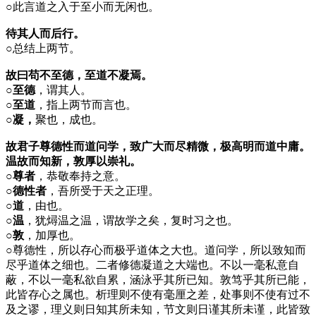
○
此言道之入于至小而无闲也。
待其人而后行。
○
总结上两节。
故曰苟不至德，至道不凝焉。
○至德
，谓其人。
○至道
，指上两节而言也。
○凝，
聚也，成也。
故君子尊德性而道问学，致广大而尽精微，极高明而道中庸。
温故而知新，敦厚以崇礼。
○尊者
，恭敬奉持之意。
○德性者
，吾所受于天之正理。
○道
，由也。
○温
，犹燖温之温，谓故学之矣，复时习之也。
○敦
，加厚也。
○
尊德性，所以存心而极乎道体之大也。道问学，所以致知而
尽乎道体之细也。二者修德凝道之大端也。不以一毫私意自
蔽，不以一毫私欲自累，涵泳乎其所已知。敦笃乎其所已能，
此皆存心之属也。析理则不使有毫厘之差，处事则不使有过不
及之谬，理义则日知其所未知，节文则日谨其所未谨，此皆致