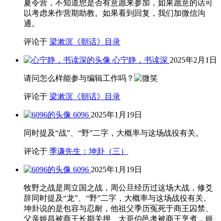
夏令营，不知道您是否有意愿来参加，如果愿意的话可
以考虑来作营期助教。如果看到回复，我们加微信沟
通。
评论于
梁漱溟《朝话》目录
心宁静，书读深
2025年2月1日
请问怎么样能参与编辑工作吗？
评论于
梁漱溟《朝话》目录
6096
2025年1月19日
同时提及“战”、“野”二字，大概率与这场战役有关。
评论于
季谦先生：坤卦（三）
6096
2025年1月19日
牧野之战是周立国之战，周公旦经历过这场大战，修爻
辞同时提及“龙”、“野”二字，大概率与这场战役有关。
坤卦说的是包容与忍耐，他祖父季历冤死于商王囚禁、
父亲姬昌被商王长期关押、大哥伯邑考被商王烹煮，姬