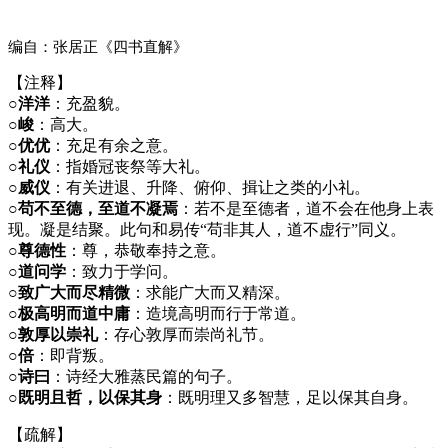
编自：张居正《四书直解》
【注释】
○洋洋
：充盈貌。
○峻
：高大。
○优优
：充足有余之意。
○礼仪
：指婚冠丧祭等大礼。
○威仪
：有关进退、升降、俯仰、揖让之类的小礼。
○苟不至德，至道不凝焉
：若不是至德者，道不会在他身上表
现。凝是结聚。此句和易传“苟非其人，道不虚行”同义。
○尊德性
：尊，恭敬奉持之意。
○道问学
：致力于学问。
○致广大而尽精微
：求能广大而又精深。
○极高明而道中庸
：造境高明而行于常道。
○敦厚以崇礼
：存心敦厚而崇尚礼节。
○倍
：即背叛。
○诗曰
：诗经大雅蒸民篇的句子。
○既明且哲，以保其身
：既明理又多智慧，足以保其自身。
【疏解】