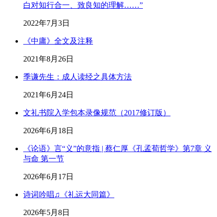
白对知行合一、致良知的理解……”
2022年7月3日
《中庸》全文及注释
2021年8月26日
季谦先生：成人读经之具体方法
2021年6月24日
文礼书院入学包本录像规范（2017修订版）
2026年6月18日
《论语》言“义”的意指 | 蔡仁厚《孔孟荀哲学》第7章 义
与命 第一节
2026年6月17日
诗词吟唱♫《礼运大同篇》
2026年5月8日