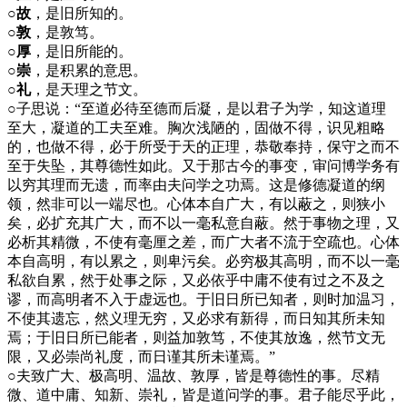
○故
，是旧所知的。
○敦
，是敦笃。
○厚
，是旧所能的。
○崇
，是积累的意思。
○礼
，是天理之节文。
○
子思说：“至道必待至德而后凝，是以君子为学，知这道理
至大，凝道的工夫至难。胸次浅陋的，固做不得，识见粗略
的，也做不得，必于所受于天的正理，恭敬奉持，保守之而不
至于失坠，其尊德性如此。又于那古今的事变，审问博学务有
以穷其理而无遗，而率由夫问学之功焉。这是修德凝道的纲
领，然非可以一端尽也。心体本自广大，有以蔽之，则狭小
矣，必扩充其广大，而不以一毫私意自蔽。然于事物之理，又
必析其精微，不使有毫厘之差，而广大者不流于空疏也。心体
本自高明，有以累之，则卑污矣。必穷极其高明，而不以一毫
私欲自累，然于处事之际，又必依乎中庸不使有过之不及之
谬，而高明者不入于虚远也。于旧日所已知者，则时加温习，
不使其遗忘，然义理无穷，又必求有新得，而日知其所未知
焉；于旧日所已能者，则益加敦笃，不使其放逸，然节文无
限，又必崇尚礼度，而日谨其所未谨焉。”
○
夫致广大、极高明、温故、敦厚，皆是尊德性的事。尽精
微、道中庸、知新、崇礼，皆是道问学的事。君子能尽乎此，