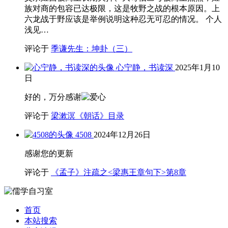
族对商的包容已达极限，这是牧野之战的根本原因。上
六龙战于野应该是举例说明这种忍无可忍的情况。 个人
浅见…
评论于
季谦先生：坤卦（三）
心宁静，书读深
2025年1月10
日
好的，万分感谢
评论于
梁漱溟《朝话》目录
4508
2024年12月26日
感谢您的更新
评论于
《孟子》注疏之<梁惠王章句下>第8章
首页
本站搜索