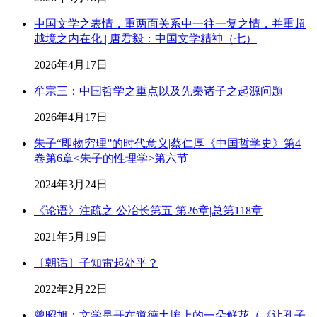
中国文学之表情，重两面关系中一往一复之情，并重超
越境之内在化 | 唐君毅：中国文学精神（七）
2026年4月17日
牟宗三：中国哲学之重点以及先秦诸子之起源问题
2026年4月17日
朱子“即物穷理”的时代意义|蔡仁厚《中国哲学史》第4
卷第6章<朱子的性理学>第六节
2024年3月24日
《论语》注疏之 公冶长第五 第26章|总第118章
2021年5月19日
〔朝话〕子知雷起处乎？
2022年2月22日
曾昭旭：文学是开在道德土壤上的一朵鲜花（《让孔子