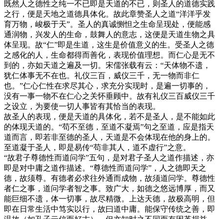
既然人之德性之纯一不已即是天道的不已，则圣人的道德实践
之行，便是天地之道德具体化。故此章赞圣人之道“洋洋乎发
育万物，峻极于天”。圣人的真诚恻怛之生命呈现处，便能感
通润物，兴发人的生命，鼓舞人的意志，这便是天道生物之具
体呈现。故“仁”即是生道，这生是价值意义的生。受圣人之德
之感化的人，生命都得而善化，表现价值理想。而仁心是无不
到的，亦如天道之遍及一切。宋儒张载有云：“天体物不遗，
犹仁体事无不在也。礼仪三百，威仪三千，无一物而非仁
也。”仁心仁性在求尽其心，求充分实现时，是遍一切事的，
没有一事一物不在仁心之关怀垂顾中。故有礼仪三百威仪三千
之设立，为要使一切人事皆有其恰当的表现。
故圣人的表现，便是天道的具体化，若不是圣人，是不能如此
的体现天道的。“苟不至德，至道不凝焉”句之至道，应是指天
道而言，即若非至德的圣人，天道是不会体现在他的身上的。
至道凝于圣人，即是易传“苟非其人，道不虚行”之意。
“故君子尊德性而道问学”五句，是对君子圣人之道作描述，亦
即是对中庸之道作描述。“尊德性而道问学”，人之德即天之
德，故须尊。有德者必求往外通而成物，故须道问学。尊德性
者仁之事，道问学者智之事。致广大，如德之悠远博厚，而又
能巨细不遗，体一切事，故尽精微。上达天德，故极高明，但
即在日常生活中笃实以行，故曰道中庸。能保守传统之善，即