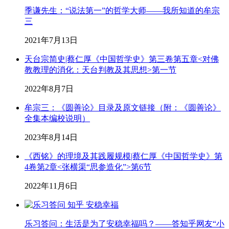
季谦先生：“说法第一”的哲学大师——我所知道的牟宗
三
2021年7月13日
天台宗简史|蔡仁厚《中国哲学史》第三卷第五章<对佛
教教理的消化：天台判教及其思想>第一节
2022年8月7日
牟宗三：《圆善论》目录及原文链接（附：《圆善论》
全集本编校说明）
2023年8月14日
《西铭》的理境及其践履规模|蔡仁厚《中国哲学史》第
4卷第2章<张横渠“思参造化”>第6节
2022年11月6日
乐习答问：生活是为了安稳幸福吗？——答知乎网友“小