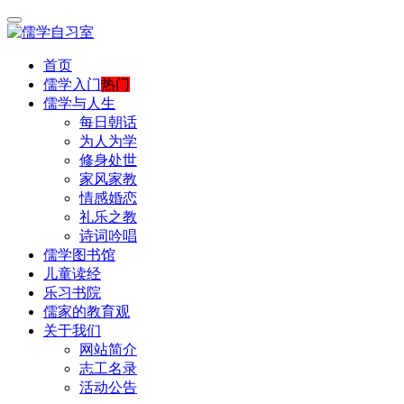
首页
儒学入门
热门
儒学与人生
每日朝话
为人为学
修身处世
家风家教
情感婚恋
礼乐之教
诗词吟唱
儒学图书馆
儿童读经
乐习书院
儒家的教育观
关于我们
网站简介
志工名录
活动公告