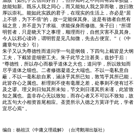
温故（如孔子云信而好古），但亦知时之不同而有因革损益，
故能知新。既乐人我之同心，而又能知人我之异而敬，故曰敦
厚以崇礼。能如此实践的君子，在现实的生活上，亦必是“居
上不骄，为下不倍”的，故一定能保其身。这是有德者自然有
福之意，并不是为了求福、求能保身而修德。朱子曰：“所谓
明哲者，只是晓天下之事理，顺理而行，自然灾害不及其身。
今人以邪心读诗，谓明哲是见几知微，先去占便宜。”（《中
庸章句大全》引）
朱子又认为尊德性而道问学一句是纲领，下四句上截皆是大纲
工夫，下截皆是细密工夫。朱子此节之注甚美，兹抄于后：
“尊德性，所以存心而极乎道体之大也；道问学，所以致知而
尽乎道体之细也。二者修德凝道之大端也。不以一毫私意自
蔽，不以一毫私欲自累，涵泳乎其所已知，敦笃乎其所已能，
此皆存心之属也。析理则不使有毫厘之差，处事则不使有过不
及之谬。理义则日知其所未知，节文则日谨其所未谨，此皆致
知之属也。盖非存心无以致知，而存心者又不可以不致知，故
此五句大小相资首尾相应。圣贤所示入德之方莫详于此，学者
宜尽心焉” 。
编自：杨祖汉《中庸义理疏解》（台湾鹅湖出版社）