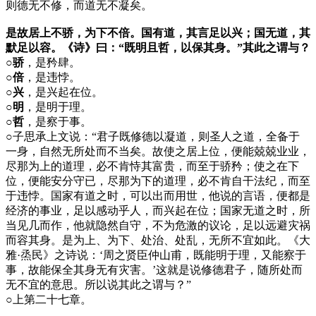
则德无不修，而道无不凝矣。
是故居上不骄，为下不倍。国有道，其言足以兴；国无道，其
默足以容。《诗》曰：“既明且哲，以保其身。”其此之谓与？
○骄
，是矜肆。
○倍
，是违悖。
○兴
，是兴起在位。
○明
，是明于理。
○哲
，是察于事。
○
子思承上文说：“君子既修德以凝道，则圣人之道，全备于
一身，自然无所处而不当矣。故使之居上位，便能兢兢业业，
尽那为上的道理，必不肯恃其富贵，而至于骄矜；使之在下
位，便能安分守已，尽那为下的道理，必不肯自干法纪，而至
于违悖。国家有道之时，可以出而用世，他说的言语，便都是
经济的事业，足以感动乎人，而兴起在位；国家无道之时，所
当见几而作，他就隐然自守，不为危激的议论，足以远避灾祸
而容其身。是为上、为下、处治、处乱，无所不宜如此。《大
雅·烝民》之诗说：‘周之贤臣仲山甫，既能明于理，又能察于
事，故能保全其身无有灾害。’这就是说修德君子，随所处而
无不宜的意思。所以说其此之谓与？”
○
上第二十七章。