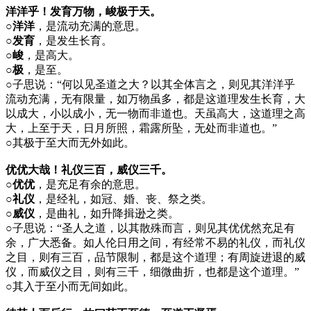
洋洋乎！发育万物，峻极于天。
○洋洋
，是流动充满的意思。
○发育
，是发生长育。
○峻
，是高大。
○极
，是至。
○
子思说：“何以见圣道之大？以其全体言之，则见其洋洋乎
流动充满，无有限量，如万物虽多，都是这道理发生长育，大
以成大，小以成小，无一物而非道也。天虽高大，这道理之高
大，上至于天，日月所照，霜露所坠，无处而非道也。”
○
其极于至大而无外如此。
优优大哉！礼仪三百，威仪三千。
○优优
，是充足有余的意思。
○礼仪
，是经礼，如冠、婚、丧、祭之类。
○威仪
，是曲礼，如升降揖逊之类。
○
子思说：“圣人之道，以其散殊而言，则见其优优然充足有
余，广大悉备。如人伦日用之间，有经常不易的礼仪，而礼仪
之目，则有三百，品节限制，都是这个道理；有周旋进退的威
仪，而威仪之目，则有三千，细微曲折，也都是这个道理。”
○
其入于至小而无间如此。