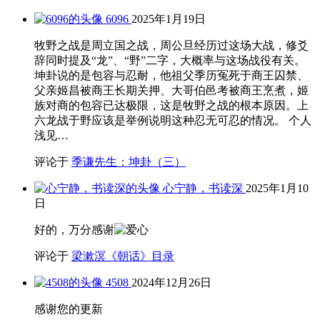
6096
2025年1月19日
牧野之战是周立国之战，周公旦经历过这场大战，修爻
辞同时提及“龙”、“野”二字，大概率与这场战役有关。
坤卦说的是包容与忍耐，他祖父季历冤死于商王囚禁、
父亲姬昌被商王长期关押、大哥伯邑考被商王烹煮，姬
族对商的包容已达极限，这是牧野之战的根本原因。上
六龙战于野应该是举例说明这种忍无可忍的情况。 个人
浅见…
评论于
季谦先生：坤卦（三）
心宁静，书读深
2025年1月10
日
好的，万分感谢
评论于
梁漱溟《朝话》目录
4508
2024年12月26日
感谢您的更新