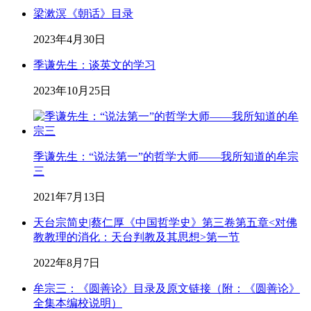
梁漱溟《朝话》目录
2023年4月30日
季谦先生：谈英文的学习
2023年10月25日
季谦先生：“说法第一”的哲学大师——我所知道的牟宗
三
2021年7月13日
天台宗简史|蔡仁厚《中国哲学史》第三卷第五章<对佛
教教理的消化：天台判教及其思想>第一节
2022年8月7日
牟宗三：《圆善论》目录及原文链接（附：《圆善论》
全集本编校说明）