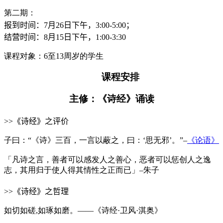
第二期：
报到时间：7月26日下午，3
:
00-5:00；
结营时间：8月15日下午，1
:
00-3:30
课程对象：6至13周岁的学生
课程安排
主修：《诗经》诵读
>>
《诗经》之评价
子曰：“《诗》三百，一言以蔽之，曰：‘思无邪’。”–
《论语》
「凡诗之言，善者可以感发人之善心，恶者可以惩创人之逸
志，其用归于使人得其情性之正而已」–朱子
>>
《诗经》之哲理
如切如磋,如琢如磨。——《诗经·卫风·淇奥》