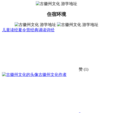
住宿环境
儿童读经
夏令营
经典诵读
诗经
赞
(1)
古徽州文化
作者