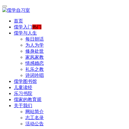
首页
儒学入门
热门
儒学与人生
每日朝话
为人为学
修身处世
家风家教
情感婚恋
礼乐之教
诗词吟唱
儒学图书馆
儿童读经
乐习书院
儒家的教育观
关于我们
网站简介
志工名录
活动公告