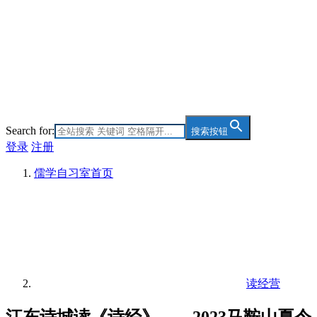
Search for:
搜索按钮
登录
注册
儒学自习室
首页
读经营
江东诗城读《诗经》——2023马鞍山夏令