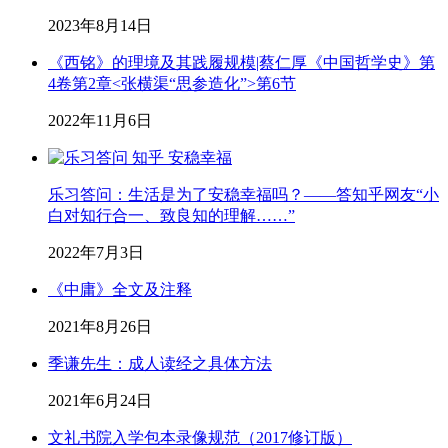
2023年8月14日
《西铭》的理境及其践履规模|蔡仁厚《中国哲学史》第
4卷第2章<张横渠“思参造化”>第6节
2022年11月6日
乐习答问：生活是为了安稳幸福吗？——答知乎网友“小
白对知行合一、致良知的理解……”
2022年7月3日
《中庸》全文及注释
2021年8月26日
季谦先生：成人读经之具体方法
2021年6月24日
文礼书院入学包本录像规范（2017修订版）