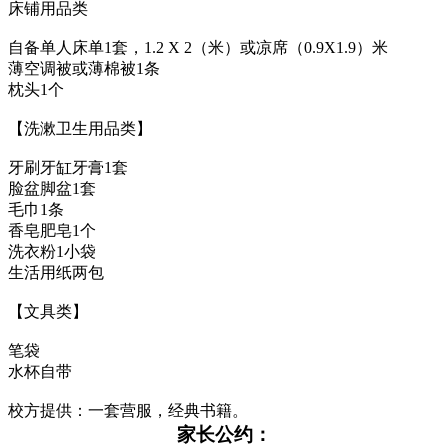
床铺用品类
自备单人床单1套，1.2 X 2（米）或凉席（0.9X1.9）米
薄空调被或薄棉被1条
枕头1个
【洗漱卫生用品类】
牙刷牙缸牙膏1套
脸盆脚盆1套
毛巾1条
香皂肥皂1个
洗衣粉1小袋
生活用纸两包
【文具类】
笔袋
水杯自带
校方提供：一套营服，经典书籍。
家长公约：