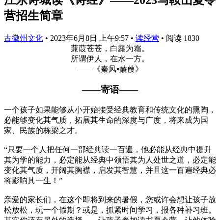
营招生简章
古徽州文化
•
2023年6月8日 上午9:57
•
读经营
•
阅读 1830
蒹葭苍苍，白露为霜。
所谓伊人，在水一方。
——《秦风
▪
蒹葭》
——寄语——
一个孩子如果能够从小开始接受经典教育和传统文化的熏陶，
必能够变化其气质，拓展其生命的深度与广度，将来成为国
家、民族的栋梁之才。
“只要一个人把任何一部经典读一百遍，他必能从经典中提升
其为学的能力，必定能从经典中领悟其为人处世之道，必定能
变化其气质，开阔其胸襟，启发其智慧，并且这一百遍经典必
将影响其一生！”
亲爱的家长们，在这个即将到来的暑假，您或许会想让孩子放
松放松，玩一个假期？或是，抓紧时间学习，报各种补习班。