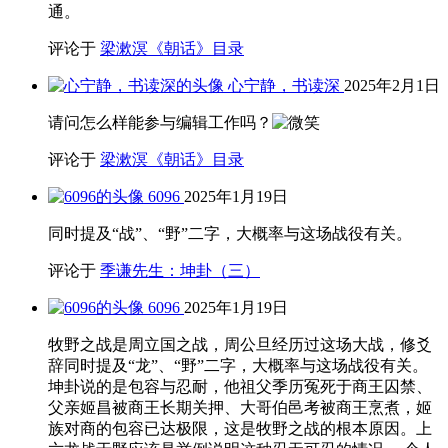
通。
评论于
梁漱溟《朝话》目录
心宁静，书读深
2025年2月1日
请问怎么样能参与编辑工作吗？
评论于
梁漱溟《朝话》目录
6096
2025年1月19日
同时提及“战”、“野”二字，大概率与这场战役有关。
评论于
季谦先生：坤卦（三）
6096
2025年1月19日
牧野之战是周立国之战，周公旦经历过这场大战，修爻
辞同时提及“龙”、“野”二字，大概率与这场战役有关。
坤卦说的是包容与忍耐，他祖父季历冤死于商王囚禁、
父亲姬昌被商王长期关押、大哥伯邑考被商王烹煮，姬
族对商的包容已达极限，这是牧野之战的根本原因。上