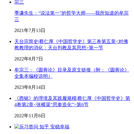
季谦先生：“说法第一”的哲学大师——我所知道的牟宗
三
2021年7月13日
天台宗简史|蔡仁厚《中国哲学史》第三卷第五章<对佛
教教理的消化：天台判教及其思想>第一节
2022年8月7日
牟宗三：《圆善论》目录及原文链接（附：《圆善论》
全集本编校说明）
2023年8月14日
《西铭》的理境及其践履规模|蔡仁厚《中国哲学史》第
4卷第2章<张横渠“思参造化”>第6节
2022年11月6日