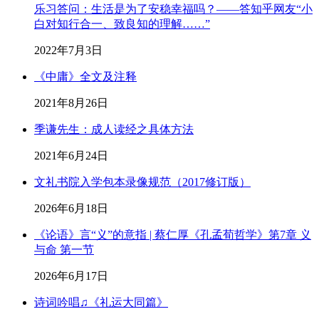
乐习答问：生活是为了安稳幸福吗？——答知乎网友“小
白对知行合一、致良知的理解……”
2022年7月3日
《中庸》全文及注释
2021年8月26日
季谦先生：成人读经之具体方法
2021年6月24日
文礼书院入学包本录像规范（2017修订版）
2026年6月18日
《论语》言“义”的意指 | 蔡仁厚《孔孟荀哲学》第7章 义
与命 第一节
2026年6月17日
诗词吟唱♫《礼运大同篇》