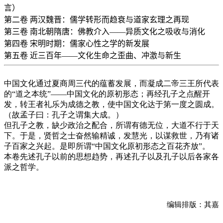
言）
第二卷
两汉魏晋：儒学转形而趋衰与道家玄理之再现
第三卷
南北朝隋唐：佛教介入——异质文化之吸收与消化
第四卷
宋明时期：儒家心性之学的新发展
第五卷
近三百年——文化生命之歪曲、冲激与新生
中国文化通过夏商周三代的蕴蓄发展，而凝成二帝三王所代表
的“道之本统”——中国文化的原初形态；再经孔子之点醒开
发，转王者礼乐为成德之教，使中国文化达于第一度之圆成。
（
故孟子曰：孔子之谓集大成。
）
但孔子之教，缺少政治之配合，所谓有德无位，大道不行于天
下。于是，贤哲之士奋然输精诚，发慧光，以谋救世，乃有诸
子百家之兴起。是即所谓“中国文化原初形态之百花齐放”。
本卷先述孔子以前的思想趋势，再述孔子以及孔子以后各家各
派之哲学。
编辑排版：其嘉