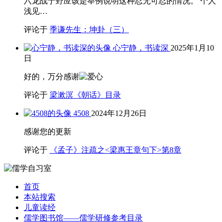
六龙战于野应该是举例说明这种忍无可忍的情况。 个人
浅见…
评论于
季谦先生：坤卦（三）
心宁静，书读深
2025年1月10
日
好的，万分感谢
评论于
梁漱溟《朝话》目录
4508
2024年12月26日
感谢您的更新
评论于
《孟子》注疏之<梁惠王章句下>第8章
首页
本站搜索
儿童读经
儒学图书馆——儒学研修参考目录