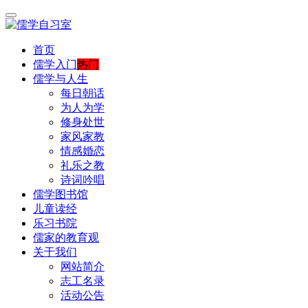
首页
儒学入门
热门
儒学与人生
每日朝话
为人为学
修身处世
家风家教
情感婚恋
礼乐之教
诗词吟唱
儒学图书馆
儿童读经
乐习书院
儒家的教育观
关于我们
网站简介
志工名录
活动公告