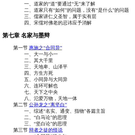
一、道家的“道”要通过“无”来了解
二、道家只有“如何”的问题，没有“是什么”的问题
三、儒家讲仁义圣智，属于实有层
四、宋儒对佛老的忌讳应予消解
第七章 名家与墨辩
第一节
惠施之“合同异”
一、大一与小一
二、其大千里
三、天地卑、山泽平
四、方生方死
五、小同异与大同异
六、连环可解也
七、天下之中央
八、氾爱万物，天地一体
第二节
公孙龙之“离坚白”
一、综述“名实、通变、指物”各篇主旨
二、“白马论”的思理
三、“坚白论”的思理
第三节
辩者之徒的怪说