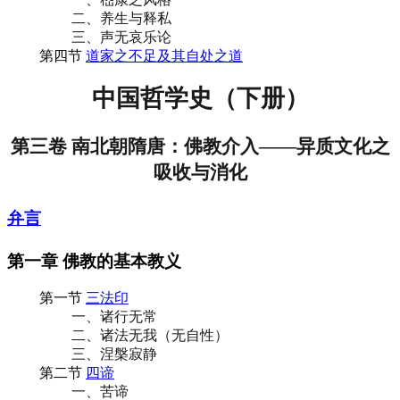
二、养生与释私
三、声无哀乐论
第四节
道家之不足及其自处之道
中国哲学史（下册）
第三卷 南北朝隋唐：佛教介入——异质文化之
吸收与消化
弁言
第一章 佛教的基本教义
第一节
三法印
一、诸行无常
二、诸法无我（无自性）
三、涅槃寂静
第二节
四谛
一、苦谛