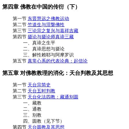
第四章 佛教在中国的传衍（下）
第一节
东晋慧远之佛教运动
第二节
竺道生与涅槃佛性
第三节
三论宗之复兴与嘉祥吉藏
第四节
摄论与摄论师真谛三藏
一、真谛之生平
二、真谛思想与摄论
三、解性赖耶与阿摩罗识
第五节
真常心系的代表论典：起信论
第五章 对佛教教理的消化：天台判教及其思想
第一节
天台宗简史
第二节
天台五时判教
第三节
天台化法四教：藏通别圆
一、藏教
二、通教
三、别教
四、圆教（见下节）
第四节
天台圆教及其思想