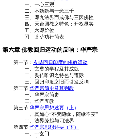
一、一心三观
二、不断断与一念三千
三、即九法界而成佛与三因佛性
四、天台圆教之特色：开权显实
五、六即阶位
附：菩萨功行简表
第六章 佛教回归运动的反响：华严宗
第一节：
玄奘回归印度的佛教运动
一、玄奘的学程及其成就
二、奘传唯识之特色与遭际
三、回归印度之旧而引发反响
第二节
华严宗简史及其判教
一、华严宗简史
二、华严五教
第三节
华严宗思想述要（上）
一、真如心“不变随缘，随缘不变”
二、法界缘起与四法界
第四节
华严宗思想述要（下）
一、十玄门