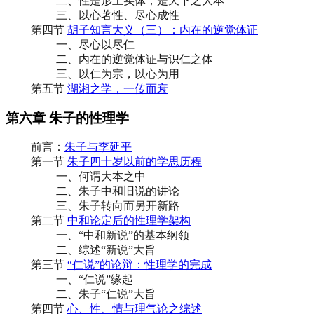
二、性是形上实体，是天下之大本
三、以心著性、尽心成性
第四节
胡子知言大义（三）：内在的逆觉体证
一、尽心以尽仁
二、内在的逆觉体证与识仁之体
三、以仁为宗，以心为用
第五节
湖湘之学，一传而衰
第六章 朱子的性理学
前言：
朱子与李延平
第一节
朱子四十岁以前的学思历程
一、何谓大本之中
二、朱子中和旧说的讲论
三、朱子转向而另开新路
第二节
中和论定后的性理学架构
一、“中和新说”的基本纲领
二、综述“新说”大旨
第三节
“仁说”的论辩：性理学的完成
一、“仁说”缘起
二、朱子“仁说”大旨
第四节
心、性、情与理气论之综述