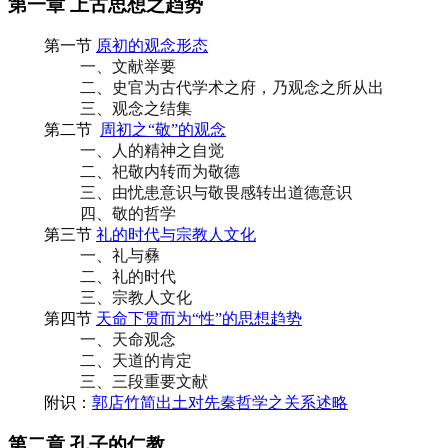
第一章 上古思想之趋势
第一节
原初的观念形态
一、文献举要
二、史官为古代学术之府，乃观念之所从出
三、观念之结集
第二节
周初之“敬”的观念
一、人的精神之自觉
二、祀敬内转而为敬德
三、由忧患意识与敬畏感转出道德意识
四、敬的哲学
第三节
礼的时代与宗教人文化
一、礼与彝
二、礼的时代
三、宗教人文化
第四节
天命下贯而为“性”的思想趋势
一、天命观念
二、天道的肯定
三、三段重要文献
附识：
郭店竹简出土对先秦哲学之关系述略
第二章 孔子的仁教