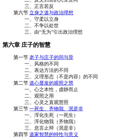
三、正言若反
第六节
立身之道与政治理想
一、守柔以立身
二、不争以处世
三、由“无为”引出政治理想
第六章 庄子的智慧
第一节
老子与庄子的同与异
一、风格的不同
二、表达方法的不同
三、义理形态（不是内容）的不同
第二节
道心显发的观照之慧
一、心之本性，虚静而止
二、观照之用
三、心灵之直观慧照
第三节
一死生、齐物我、泯是非
一、浑化生死（一死生）
二、浑化物我（齐物我）
三、息言止辩（泯是非）
第四节
道家智慧的特性与意义