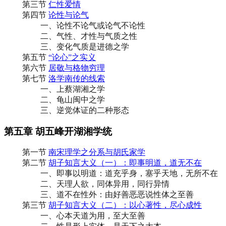
第三节
仁性爱情
第四节
论性与论气
一、论性不论气或论气不论性
二、气性、才性与气质之性
三、变化气质是进德之学
第五节
“论心”之实义
第六节
居敬与格物穷理
第七节
洛学南传的线索
一、上蔡湖湘之学
二、龟山闽中之学
三、逆觉体证的二种形态
第五章 胡五峰开湖湘学统
第一节
南宋理学之分系与胡氏家学
第二节
胡子知言大义（一）：即事明道，道无不在
一、即事以明道：道充乎身，塞乎天地，无所不在
二、天理人欲，同体异用，同行异情
三、道不在性外：由好善恶恶说性体之至善
第三节
胡子知言大义（二）：以心著性，尽心成性
一、心本天道为用，至大至善