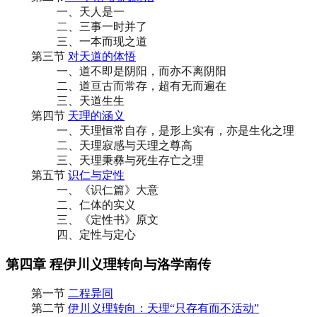
一、天人是一
二、三事一时并了
三、一本而现之道
第三节
对天道的体悟
一、道不即是阴阳，而亦不离阴阳
二、道亘古而常存，超有无而遍在
三、天道生生
第四节
天理的涵义
一、天理恒常自存，是形上实有，亦是生化之理
二、天理寂感与天理之尊高
三、天理秉彝与死生存亡之理
第五节
识仁与定性
一、《识仁篇》大意
二、仁体的实义
三、《定性书》原文
四、定性与定心
第四章 程伊川义理转向与洛学南传
第一节
二程异同
第二节
伊川义理转向：天理“只存有而不活动”