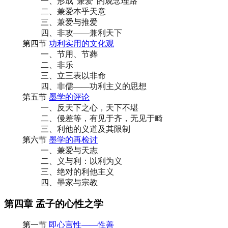
一、形成“兼爱”的观念理路
二、兼爱本乎天意
三、兼爱与推爱
四、非攻——兼利天下
第四节
功利实用的文化观
一、节用、节葬
二、非乐
三、立三表以非命
四、非儒——功利主义的思想
第五节
墨学的评论
一、反天下之心，天下不堪
二、僈差等，有见于齐，无见于畸
三、利他的义道及其限制
第六节
墨学的再检讨
一、兼爱与天志
二、义与利：以利为义
三、绝对的利他主义
四、墨家与宗教
第四章 孟子的心性之学
第一节
即心言性——性善