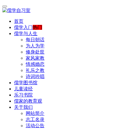
首页
儒学入门
热门
儒学与人生
每日朝话
为人为学
修身处世
家风家教
情感婚恋
礼乐之教
诗词吟唱
儒学图书馆
儿童读经
乐习书院
儒家的教育观
关于我们
网站简介
志工名录
活动公告