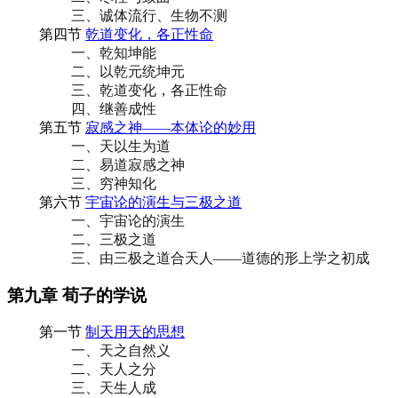
三、诚体流行、生物不测
第四节
乾道变化，各正性命
一、乾知坤能
二、以乾元统坤元
三、乾道变化，各正性命
四、继善成性
第五节
寂感之神——本体论的妙用
一、天以生为道
二、易道寂感之神
三、穷神知化
第六节
宇宙论的演生与三极之道
一、宇宙论的演生
二、三极之道
三、由三极之道合天人——道德的形上学之初成
第九章 荀子的学说
第一节
制天用天的思想
一、天之自然义
二、天人之分
三、天生人成