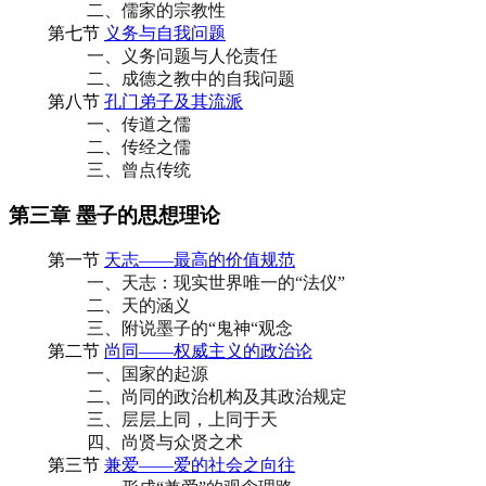
二、儒家的宗教性
第七节
义务与自我问题
一、义务问题与人伦责任
二、成德之教中的自我问题
第八节
孔门弟子及其流派
一、传道之儒
二、传经之儒
三、曾点传统
第三章 墨子的思想理论
第一节
天志——最高的价值规范
一、天志：现实世界唯一的“法仪”
二、天的涵义
三、附说墨子的“鬼神“观念
第二节
尚同——权威主义的政治论
一、国家的起源
二、尚同的政治机构及其政治规定
三、层层上同，上同于天
四、尚贤与众贤之术
第三节
兼爱——爱的社会之向往