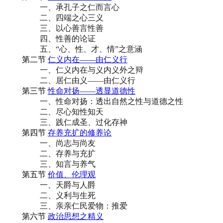
一、承孔子之仁而言心
二、四端之心三义
三、以心善言性善
四、性善的论证
五、“心、性、才、情”之意涵
第二节
仁义内在——由仁义行
一、仁义内在与义内义外之辩
二、居仁由义——由仁义行
第三节
性命对扬——透显道德性
一、性命对扬：透出自然之性与道德之性
二、尽心知性知天
三、践仁成圣、过化存神
第四节
存养充扩的修养论
一、尚志与尚友
二、存养与充扩
三、知言与养气
第五节
价值、伦理观
一、天爵与人爵
二、义利与生死
三、亲亲仁民爱物：推爱
第六节
政治思想之精义