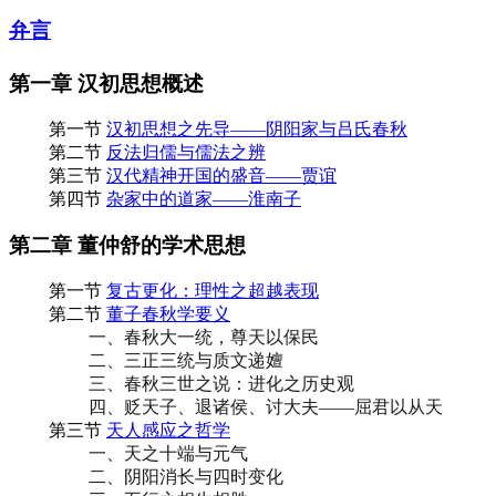
弁言
第一章 汉初思想概述
第一节
汉初思想之先导——阴阳家与吕氏春秋
第二节
反法归儒与儒法之辨
第三节
汉代精神开国的盛音——贾谊
第四节
杂家中的道家——淮南子
第二章 董仲舒的学术思想
第一节
复古更化：理性之超越表现
第二节
董子春秋学要义
一、春秋大一统，尊天以保民
二、三正三统与质文递嬗
三、春秋三世之说：进化之历史观
四、贬天子、退诸侯、讨大夫——屈君以从天
第三节
天人感应之哲学
一、天之十端与元气
二、阴阳消长与四时变化