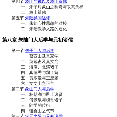
第四节
象山与禅以及象山辨佛
一、朱子对象山之称赏与攻其为禅
二、象山辨佛
第五节
朱陆异同述评
一、朱陆心性思想的对校
二、朱陆教学入路的通化
第八章 朱陆门人后学与元初诸儒
第一节
朱子门人与后学
一、蔡西山及其家学
二、黄勉斋及其支裔
三、潜庵、北溪诸子
四、真德秀与魏了翁
五、黄东发与王应麟
六、文文山之正气
第二节
象山门人与后学
一、杨慈湖与甬上诸贤
二、傅梦泉与槐堂诸子
三、陆学的传衍
四、谢叠山之气节
第三节
宋元之际与元初诸儒