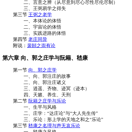
二、言意之辨（从尽意到尽心尽性尽伦尽制）
三、王弼易学之得失
第三节
王弼之老学
一、本体论的体悟
二、宇宙论的体悟
三、实践进路的体悟
第四节
老庄同异
附说：
裴頠之崇有论
第六章 向、郭之庄学与阮籍、嵇康
第一节
向、郭之庄学
一、向、郭注庄的故事
二、向、郭注庄诸义
三、逍遥、齐物、迹冥（迹本）
四、天籁、养生、天刑
第二节
阮籍之庄学与乐论
一、生平与风格
二、庄学：“达庄论”与“大人先生传”
三、乐论：形上学的天地之和之“乐论”
第三节
嵇康之名理与声无哀乐论
一、嵇康之风格