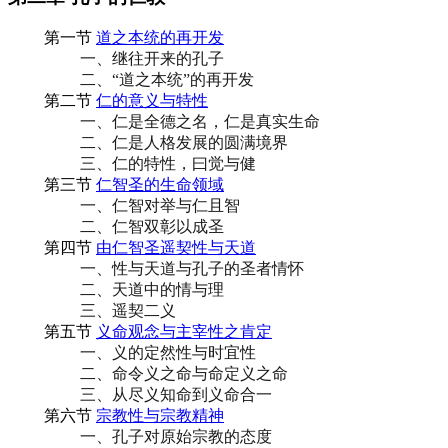
第一节
道之本统的再开发
一、继往开来的孔子
二、“道之本统”的再开发
第二节
仁的意义与特性
一、仁是全德之名，仁是真实生命
二、仁是人格发展的圆满境界
三、仁的特性，曰觉与健
第三节
仁智圣的生命领域
一、仁智对举与仁且智
二、仁智双彰以成圣
第四节
由仁智圣遥契性与天道
一、性与天道与孔子的圣者情怀
二、天道中的情与理
三、遥契二义
第五节
义命观念与主宰性之肯定
一、义的定然性与时宜性
二、命令义之命与命定义之命
三、从尽义知命到义命合一
第六节
宗教性与宗教精神
一、孔子对原始宗教的态度