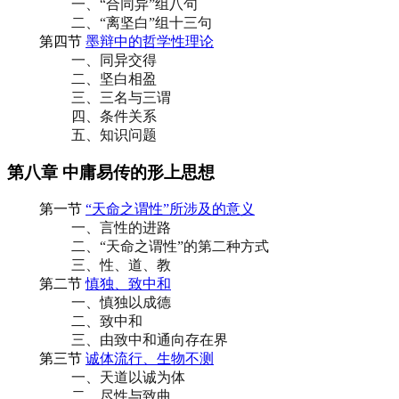
一、“合同异”组八句
二、“离坚白”组十三句
第四节
墨辩中的哲学性理论
一、同异交得
二、坚白相盈
三、三名与三谓
四、条件关系
五、知识问题
第八章 中庸易传的形上思想
第一节
“天命之谓性”所涉及的意义
一、言性的进路
二、“天命之谓性”的第二种方式
三、性、道、教
第二节
慎独、致中和
一、慎独以成德
二、致中和
三、由致中和通向存在界
第三节
诚体流行、生物不测
一、天道以诚为体
二、尽性与致曲