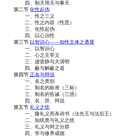
四、制天用天与事天
第二节
化性起伪
一、性之三义
二、性之内容（性恶）
三、化性起伪
四、以心治性
第三节
以智识心——知性主体之透显
一、以智识心
二、心之主宰义
三、虚壹静与大清明
四、蔽与解蔽之道
第四节
正名与辩说
一、名之类别
二、制名的标准（三标）
三、制名的告诫（三惑）
四、名、辞、辩说
第五节
礼义之统
一、隆礼义而杀诗书（法先王与法后王）
二、知统类与礼义之统
三、礼义与辩之分群
四、学与修养成德