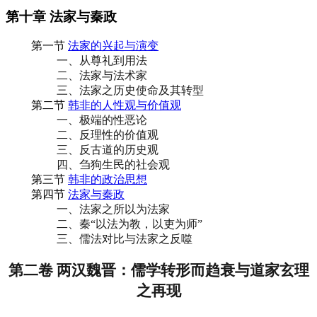
第十章 法家与秦政
第一节
法家的兴起与演变
一、从尊礼到用法
二、法家与法术家
三、法家之历史使命及其转型
第二节
韩非的人性观与价值观
一、极端的性恶论
二、反理性的价值观
三、反古道的历史观
四、刍狗生民的社会观
第三节
韩非的政治思想
第四节
法家与秦政
一、法家之所以为法家
二、秦“以法为教，以吏为师”
三、儒法对比与法家之反噬
第二卷 两汉魏晋：儒学转形而趋衰与道家玄理
之再现