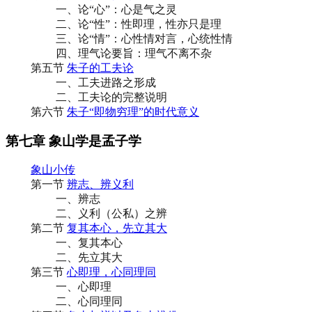
一、论“心”：心是气之灵
二、论“性”：性即理，性亦只是理
三、论“情”：心性情对言，心统性情
四、理气论要旨：理气不离不杂
第五节
朱子的工夫论
一、工夫进路之形成
二、工夫论的完整说明
第六节
朱子“即物穷理”的时代意义
第七章 象山学是孟子学
象山小传
第一节
辨志、辨义利
一、辨志
二、义利（公私）之辨
第二节
复其本心，先立其大
一、复其本心
二、先立其大
第三节
心即理，心同理同
一、心即理
二、心同理同