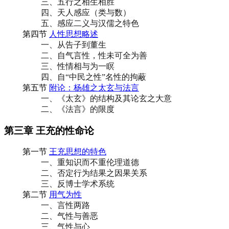
三、五行之相生相胜
四、天人感应（类与数）
五、感应二义与汉儒之特色
第四节
人性思想略述
一、从告子到董生
二、自气言性，性未可全为善
三、性情相与为一瞑
四、自“中民之性”名性的拘蔽
第五节
附论：杨雄之太玄与法言
一、《太玄》的结构及其论玄之大意
二、《法言》的限度
第三章 王充的性命论
第一节
王充思想的特色
一、重知识而不重伦理道德
二、否定行为结果之因果关系
三、反博士学术系统
第二节
用气为性
一、言性两路
二、气性与善恶
三、气性与心