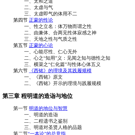
一、太和之道
二、太虚与气
三、太虚即气的体用不二
第四节
正蒙的性论
一、性之立名：体万物而谓之性
二、由兼体、合两见性体寂感之神
三、天地之性与气质之性
第五节
正蒙的心论
一、心能尽性、仁心无外
二、心之“知用”义：见闻之知与德性之知
三、横渠之“仁化篇”与性体心体五义
第六节
《西铭》的理境及其践履规模
一、《西铭》原文
二、《西铭》开示的理境与践履规模
第三章 程明道的造诣与地位
第一节
明道的地位与智慧
一、明道的造诣
二、二程遗书之鉴别
三、明道对圣贤人格的品题
第二节
“一本论”的总意指