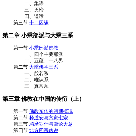
二、集谛
三、灭谛
四、道谛
第三节
十二因缘
第二章 小乘部派与大乘三系
第一节
小乘部派佛教
一、四个主要部派
二、五蕴、十八界
第二节
大乘佛学三系
一、般若系
二、唯识系
三、真常系
第三章 佛教在中国的传衍（上）
第一节
佛教东传的初期概况
第二节
释道安与六家七宗
第三节
鸠摩罗什与肇论大意
第四节
北方四宗略说