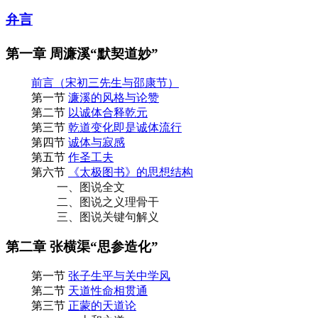
弁言
第一章 周濂溪“默契道妙”
前言（宋初三先生与邵康节）
第一节
濂溪的风格与论赞
第二节
以诚体合释乾元
第三节
乾道变化即是诚体流行
第四节
诚体与寂感
第五节
作圣工夫
第六节
《太极图书》的思想结构
一、图说全文
二、图说之义理骨干
三、图说关键句解义
第二章 张横渠“思参造化”
第一节
张子生平与关中学风
第二节
天道性命相贯通
第三节
正蒙的天道论