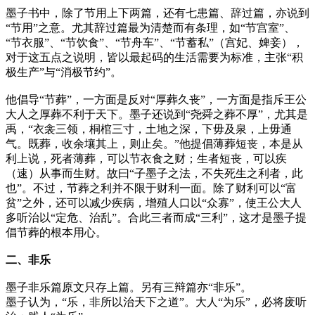
墨子书中，除了节用上下两篇，还有七患篇、辞过篇，亦说到
“节用”之意。尤其辞过篇最为清楚而有条理，如“节宫室”、
“节衣服”、“节饮食”、“节舟车”、“节蓄私”（宫妃、婢妾），
对于这五点之说明，皆以最起码的生活需要为标准，主张“积
极生产”与“消极节约”。
他倡导“节葬”，一方面是反对“厚葬久丧”，一方面是指斥王公
大人之厚葬不利于天下。墨子还说到“尧舜之葬不厚”，尤其是
禹，“衣衾三领，桐棺三寸，土地之深，下毋及泉，上毋通
气。既葬，收余壤其上，则止矣。”他提倡薄葬短丧，本是从
利上说，死者薄葬，可以节衣食之财；生者短丧，可以疾
（速）从事而生财。故曰“子墨子之法，不失死生之利者，此
也”。不过，节葬之利并不限于财利一面。除了财利可以“富
贫”之外，还可以减少疾病，增殖人口以“众寡”，使王公大人
多听治以“定危、治乱”。合此三者而成“三利”，这才是墨子提
倡节葬的根本用心。
二、非乐
墨子非乐篇原文只存上篇。另有三辩篇亦“非乐”。
墨子认为，“乐，非所以治天下之道”。大人“为乐”，必将废听