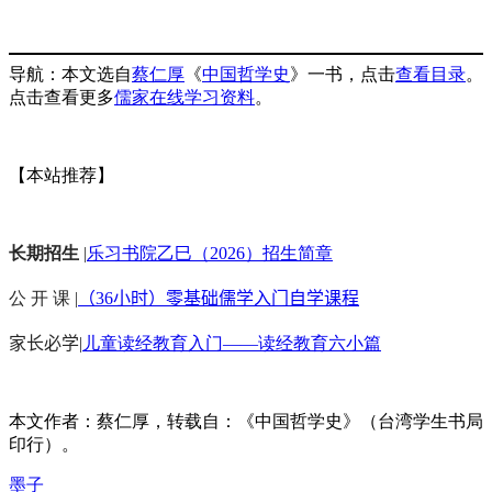
导航：本文选自
蔡仁厚
《
中国哲学史
》一书，点击
查看目录
。
点击查看更多
儒家在线学习资料
。
【本站推荐】
长期招生
|
乐习书院乙巳（2026）招生简章
公 开 课 |
（36小时）零基础儒学入门自学课程
家长必学
|
儿童读经教育入门——读经教育六小篇
本文作者：蔡仁厚，转载自：《中国哲学史》（台湾学生书局
印行）。
墨子