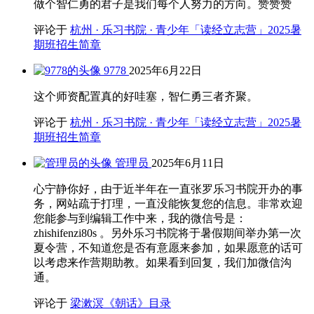
做个智仁勇的君子是我们每个人努力的方向。赞赞赞
评论于
杭州 · 乐习书院 · 青少年「读经立志营」2025暑
期班招生简章
9778
2025年6月22日
这个师资配置真的好哇塞，智仁勇三者齐聚。
评论于
杭州 · 乐习书院 · 青少年「读经立志营」2025暑
期班招生简章
管理员
2025年6月11日
心宁静你好，由于近半年在一直张罗乐习书院开办的事
务，网站疏于打理，一直没能恢复您的信息。非常欢迎
您能参与到编辑工作中来，我的微信号是：
zhishifenzi80s 。另外乐习书院将于暑假期间举办第一次
夏令营，不知道您是否有意愿来参加，如果愿意的话可
以考虑来作营期助教。如果看到回复，我们加微信沟
通。
评论于
梁漱溟《朝话》目录