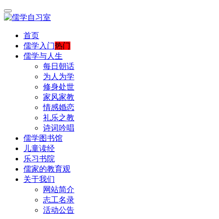
首页
儒学入门
热门
儒学与人生
每日朝话
为人为学
修身处世
家风家教
情感婚恋
礼乐之教
诗词吟唱
儒学图书馆
儿童读经
乐习书院
儒家的教育观
关于我们
网站简介
志工名录
活动公告