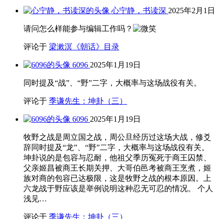
心宁静，书读深
2025年2月1日
请问怎么样能参与编辑工作吗？
评论于
梁漱溟《朝话》目录
6096
2025年1月19日
同时提及“战”、“野”二字，大概率与这场战役有关。
评论于
季谦先生：坤卦（三）
6096
2025年1月19日
牧野之战是周立国之战，周公旦经历过这场大战，修爻
辞同时提及“龙”、“野”二字，大概率与这场战役有关。
坤卦说的是包容与忍耐，他祖父季历冤死于商王囚禁、
父亲姬昌被商王长期关押、大哥伯邑考被商王烹煮，姬
族对商的包容已达极限，这是牧野之战的根本原因。上
六龙战于野应该是举例说明这种忍无可忍的情况。 个人
浅见…
评论于
季谦先生：坤卦（三）