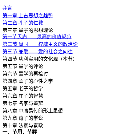
弁言
第一章
上古思想之趋势
第二章
孔子的仁教
第三章
墨子的思想理论
第一节天志——最高的价值规范
第二节
尚同——权威主义的政治论
第三节
兼爱——爱的社会之向往
第四节
功利实用的文化观（本节）
第五节
墨学的评论
第六节
墨学的再检讨
第四章
孟子的心性之学
第五章
老子的哲学
第六章
庄子的智慧
第七章
名家与墨辩
第八章
中庸易传的形上思想
第九章
荀子的学说
第十章
法家与秦政
一、节用、节葬