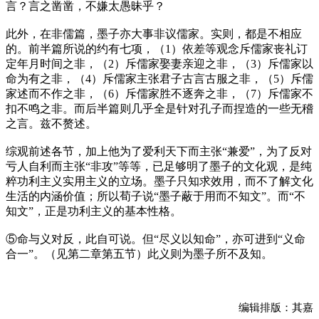
言？言之凿凿，不嫌太愚昧乎？
此外，在非儒篇，墨子亦大事非议儒家。实则，都是不相应
的。前半篇所说的约有七项，（1）依差等观念斥儒家丧礼订
定年月时间之非，（2）斥儒家娶妻亲迎之非，（3）斥儒家以
命为有之非，（4）斥儒家主张君子古言古服之非，（5）斥儒
家述而不作之非，（6）斥儒家胜不逐奔之非，（7）斥儒家不
扣不鸣之非。而后半篇则几乎全是针对孔子而捏造的一些无稽
之言。兹不赘述。
综观前述各节，加上他为了爱利天下而主张“兼爱”，为了反对
亏人自利而主张“非攻”等等，已足够明了墨子的文化观，是纯
粹功利主义实用主义的立场。墨子只知求效用，而不了解文化
生活的内涵价值；所以荀子说“墨子蔽于用而不知文”。而“不
知文”，正是功利主义的基本性格。
⑤命与义对反，此自可说。但“尽义以知命”，亦可进到“义命
合一”。（见第二章第五节）此义则为墨子所不及知。
编辑排版：其嘉