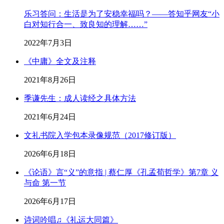
乐习答问：生活是为了安稳幸福吗？——答知乎网友“小
白对知行合一、致良知的理解……”
2022年7月3日
《中庸》全文及注释
2021年8月26日
季谦先生：成人读经之具体方法
2021年6月24日
文礼书院入学包本录像规范（2017修订版）
2026年6月18日
《论语》言“义”的意指 | 蔡仁厚《孔孟荀哲学》第7章 义
与命 第一节
2026年6月17日
诗词吟唱♫《礼运大同篇》