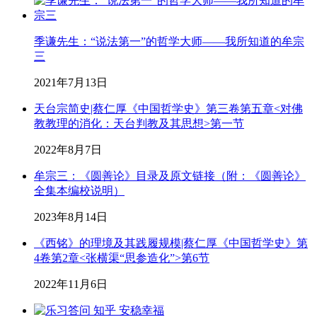
季谦先生：“说法第一”的哲学大师——我所知道的牟宗
三
2021年7月13日
天台宗简史|蔡仁厚《中国哲学史》第三卷第五章<对佛
教教理的消化：天台判教及其思想>第一节
2022年8月7日
牟宗三：《圆善论》目录及原文链接（附：《圆善论》
全集本编校说明）
2023年8月14日
《西铭》的理境及其践履规模|蔡仁厚《中国哲学史》第
4卷第2章<张横渠“思参造化”>第6节
2022年11月6日