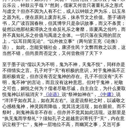
云乐云，钟鼓云乎哉？”然则，儒家又何尝只著重礼乐之形式
与虚文？但亦不因为人有不仁，或人以钟鼓之声为乐，以玉帛
之器为礼，便在原则上废弃礼乐，抹杀节文之价值。墨子诵诗
书，又广读百国春秋，但其博学只是杂识故事，而义不条贯；
徒然以他那枯索滞执之生命反礼乐之奢靡，崇夏禹之俭约，而
并不真知礼乐之价值与禹道之全体。一切只落在实用的层次
上，“以耳目闻见论”、“以外效立事”
（两句皆王充《论衡》
语）
。如此，怎能安顿社会，康济生民？文弊而救之以质，这
当然不错，但尚质而否定文，又何尝救得了天下？
至于墨子说“儒以天为不明，鬼为不神，天鬼不悦”，同样亦是
不得情实之言。孔子对于“天”有积极的意识，对于鬼神虽不正
面积极肯定，但亦没有否定鬼神的存在。孔子不但没有“天不
明，鬼不神”的言论，而且没有这种意思。但对于鬼神，祀敬
之可也，媚悦之何为？儒者尽敬尽诚，自主自立，为什么要取
悦鬼神以祈福消灾？
《论语》
说“祭神如神在”，
《中庸》
说
“洋洋乎如在其上，如在其左右”。这是说祭祀之时，以诚敬之
心感格鬼神，神灵因而降临，觉其活龙活现，如在眼前。而不
祭时，则鬼神虽非不存在，但亦并不觉其如此活现。这那里是
“执无鬼而学祭礼”？须知孔子之超越意识寄托于“天”，内在意
识立根于“仁”，鬼神一层地位不高，而幽冥之事，又岂可多