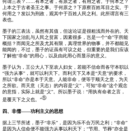
何谓三表？……有本之者，有原之者，有用之者。于何本之？
上本之于古者圣王之事。于何原之？下原察百姓耳目之实。于
何用之？发以为刑政，观其中于百姓人民之利。此所谓言有三
表也。
墨子的三表法，虽然有其值，但这论证是很粗浅而外在的。天
下国家之治乱与人民之贫富，因素很多，岂是一个“命”字所能
概括？而闻见之所及尤其有限，真理世界的物事，并不都能见
能闻的，不过，墨子的证虽有可议之处，但重要的是我们应该
了解他“非命”的用心，以及由此用心而显示的意义。
墨子认为，王公大人下至农人妇女，若能不信命而各守本职以
“强力从事”，就可以利天下。而利天下又本是“天意”的要求，
所以“非命”亦是本于天意。人能非命，便等于顺天之意，为天
之所欲。而天意（
天志
）的内容是“义”，可知“非命”这个观念
的意指，实际上就是“义”。所以墨子说：“用执有命者之言，
⑤
是覆天下之义也。”
四、非儒——功利主义的思想
据上三节所述，墨子“非乐”，是因为乐不合万民之利；“非命”
是因为人信命便不能强力从事以利天下；“节用、节葬”亦全是