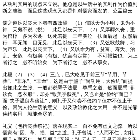
从功利实用的观点来立说。他总是以生活中的实利作为价值判
断之准衡，而且这些观念又都是针对儒家而发的。公孟篇云：
儒之道足以丧天下者有四政焉：（1）儒以天为不明，鬼为不
神，天鬼不说（悦），此足以丧天下。（2）又厚葬久丧，重
为棺椁，多为衣衾，送死若徙，三年哭泣，扶而后起，杖然后
行，耳无闻，目无见，此足以丧天下。（3）又弦歌鼓舞，习
为声乐，此足以丧天下。（4）又以命为有，贫富、寿夭、治
乱、安危，有极矣（有极、犹言有定常），不可损益也。为上
者行之，必不听治矣；为下者行之，必不从事矣
。
此段（2）（3）（4）三点，已大略见于前三节“节用、节
葬”、“非乐”、“非命”，这是由于墨子“尚功用，大俭约”而提
出如此之主张。一般都说墨子法夏，尊禹之道。然而夏禹“菲
饮食，恶衣服”，却亦“致美乎黻冕”，又岂止是“俭约”而已？
而“夫子温良恭俭让”，则孔子又何尝不俭约？但亦不仅止于
俭。因为人伦生活的意义，以及政治教化之大用，并不是光靠
俭约实用，就能全尽的。
礼义（包括丧葬祭祀）落在现实上，自不免有虚文之弊，所以
儒家有“因、革、损、益”之道。孔子曾说：“人而不仁，如礼
何？人而不仁，如乐何？”又说：“礼云礼云，玉帛云乎哉？乐