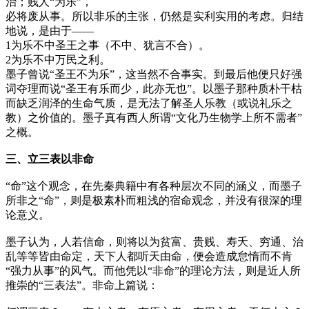
治；贱人“为乐”，
必将废从事。所以非乐的主张，仍然是实利实用的考虑。归结
地说，是由于——
1为乐不中圣王之事
（不中、犹言不合）
。
2为乐不中万民之利。
墨子曾说“圣王不为乐”，这当然不合事实。到最后他便只好强
词夺理而说“圣王有乐而少，此亦无也”。以墨子那种质朴干枯
而缺乏润泽的生命气质，是无法了解圣人乐教（或说礼乐之
教）之价值的。墨子真有西人所谓“文化乃生物学上所不需者”
之概。
三、立三表以非命
“命”这个观念，在先秦典籍中有各种层次不同的涵义，而墨子
所非之“命”，则是极素朴而粗浅的宿命观念，并没有很深的理
论意义。
墨子认为，人若信命，则将以为贫富、贵贱、寿夭、穷通、治
乱等等皆由命定，天下人都听天由命，便会造成怠惰而不肯
“强力从事”的风气。而他凭以“非命”的理论方法，则是近人所
推崇的“三表法”。非命上篇说：