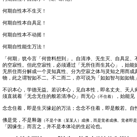
何期自性本不生灭！
何期自性本自具足！
何期自性本不动摇！
何期自性能生万法！
「何期」犹今言「何曾料想到」。自清净、无生灭、自具足、
的空寂性。但此空寂性，必须通过「无所住而生其心」，始能
无所住而分解成一个灵知真性、分为空寂之体与灵知之用而成
物，此之谓智如不二。不二而二，亦可说为「如如智与如如镜
不识本心，学德无益。若识本心，见自本性，即名丈夫、天人
须直就着「无念无住的般若清净心」而无心
，始能见
（不住着）
念念住着，即是生灭缘起的万法；念念不住着，即是般若。自
佛是觉，不是释迦
（不是个体（某某人）成佛，而是觉者成佛。觉者即是
「因缘生」而言之，并不是本体论的生起论也。