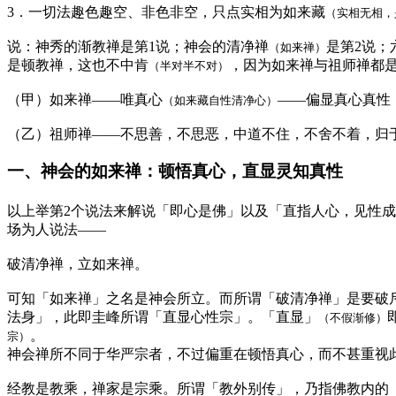
3．一切法趣色趣空、非色非空，只点实相为如来藏
（实相无相，
说：神秀的渐教禅是第1说；神会的清净禅
是第2说；
（如来禅）
是顿教禅，这也不中肯
，因为如来禅与祖师禅都
（半对半不对）
（甲）如来禅——唯真心
——偏显真心真性
（如来藏自性清净心）
（乙）祖师禅——不思善，不思恶，中道不住，不舍不着，归
一、神会的如来禅：顿悟真心，直显灵知真性
以上举第2个说法来解说「即心是佛」以及「直指人心，见性
场为人说法——
破清净禅，立如来禅。
可知「如来禅」之名是神会所立。而所谓「破清净禅」是要破
法身」，此即圭峰所谓「直显心性宗」。「直显」
（不假渐修）
。
宗）
神会禅所不同于华严宗者，不过偏重在顿悟真心，而不甚重视
经教是教乘，禅家是宗乘。所谓「教外别传」，乃指佛教内的