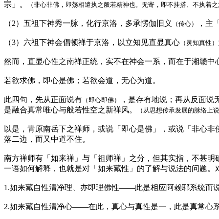
宗」。
（非心非佛，即荡相遣执之般若精神也。无寄，即不挂搭、不执着之
（2）五祖下神秀一脉，化行京洛，多承愣伽旧义
，主
（传心）
（3）六祖下神会倡顿禅于京洛，以立知见直显真心
（灵知真性）
然而，直显心性之南禅正统，实不在神会一系，而在于湘赣中
若欲求佛，即心是佛；若欲会道，无心为道。
此四句，先从正面说有
，是存有地说；再从反面说
（即心即佛）
是融合真常唯心与般若性空之新禅风。
（从思想传承发展的脉络上
以是，青原南岳下之禅师，或说「即心是佛」，或说「非心非
落二边，而又中道不住。
南方禅师有「如来禅」与「祖师禅」之分，但其实指，不甚明
一语如何解释，也就是对「如来藏性」的了解与说法的问题。
1.如来藏自性清净理、亦即理佛性——此是相应阿赖耶系统而
2.如来藏自性清净心——在此，真心与真性是一，此是真常心