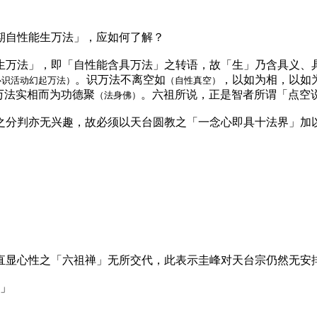
期自性能生万法」，应如何了解？
生万法」，即「自性能含具万法」之转语，故「生」乃含具义、
。识万法不离空如
，以如为相，以如
心识活动幻起万法）
（自性真空）
万法实相而为功德聚
。六祖所说，正是智者所谓「点空
（法身佛）
之分判亦无兴趣，故必须以天台圆教之「一念心即具十法界」加
直显心性之「六祖禅」无所交代，此表示圭峰对天台宗仍然无安
禅」