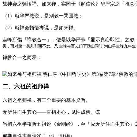
故神会之顿悟禅、如来禅，实同于《起信论》华严宗之「唯真
（1）就华严教说，是别教一乘圆教；
（2）就神会顿悟禅说，是如来禅。
圭峰所倡『禅教合一」，便是以华严宗「显示真心即性」之教
类，而对第一类则引而不发。又 圭峰与百丈门下沩山同时·为山早圭峰九年
禅教合一之简示：
二、六祖的祖师禅
六祖之祖师禅，有三个重要的基本义旨。
无所住而生其心——直指本心，见性成佛。⑥
当初六祖半夜听五祖说《金刚经》，至「应无所住而生其心」
何期自性本自清净！
（期、谓料想）