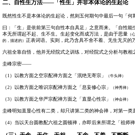
二、自性生万法——「性生」并非本体论的生起论
既然性生不是本体论的生起论，然则五何期句中最后一句「何
曰：「生」是依前第三句自性本自具足」之意而来。「自性能
本无所谓起不起、生不生。生起变化而成万法，是由于思量
（
正表词语。实则，此乃含具不舍不着、无生无灭的
的，描述的）
六祖全靠自悟，他并无经院式之训练，对经院式之分析与教相
圭峰宗密——
（1）以教方面之空宗配禅方面之「泯绝无寄宗」
（牛头禅）
（2）以教方面之唯识宗配禅方面之「息妄修心宗」
（神秀禅）
（3）以教方面之华严宗配禅方面之「直显心性宗」
（神会禅）
圭峰明知直显心性有二类，却只讲第二类的神会禅，对第一类
（4）当以天台圆教配六祖之圆顿禅，亦即后来所谓之「祖师