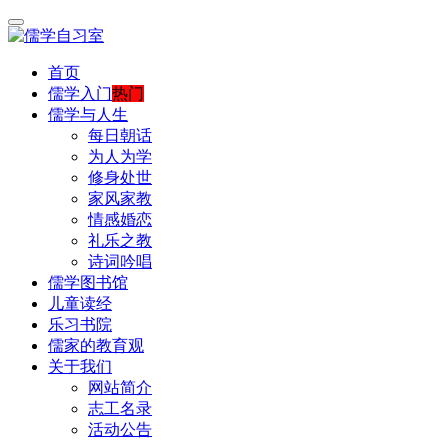
首页
儒学入门
热门
儒学与人生
每日朝话
为人为学
修身处世
家风家教
情感婚恋
礼乐之教
诗词吟唱
儒学图书馆
儿童读经
乐习书院
儒家的教育观
关于我们
网站简介
志工名录
活动公告