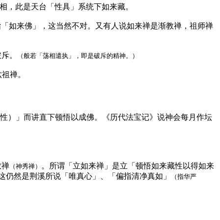
相，此是天台「性具」系统下如来藏。
指「如来佛」，这当然不对。又有人说如来禅是渐教禅，祖师禅
破斥。
（般若「荡相遣执」，即是破斥的精神。）
六祖禅。
真性）」而讲直下顿悟以成佛。《历代法宝记》说神会每月作坛
教禅
。所谓「立如来禅」是立「顿悟如来藏性以得如来
（神秀禅）
这仍然是荆溪所说「唯真心」、「偏指清净真如」
（指华严