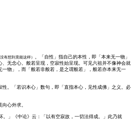
。「自性」指自己的本性，即「本来无一物」
没有想到竟能这样）
心、无念心。般若呈现，空寂性始呈现。可见六祖并不像神会就
无一物」，而「般若非般若，是之谓般若」，般若亦本来无一
寂性。「若识本心」数句，即「直指本心，见性成佛」之义。必
莫向心外求。
坏。」《中论》云：「以有空寂故，一切法得成。」此乃就