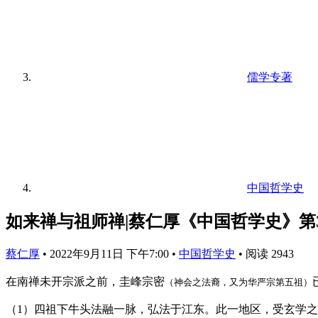
儒学专著
中国哲学史
如来禅与祖师禅|蔡仁厚《中国哲学史》第3
蔡仁厚
•
2022年9月11日 下午7:00
•
中国哲学史
•
阅读 2943
在南禅未开宗派之前，圭峰宗密
（神会之法裔，又为华严宗第五祖）
（1）四祖下牛头法融一脉，弘法于江东。此一地区，受玄学