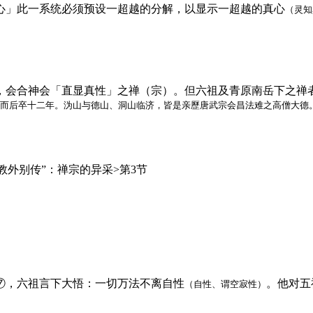
心」此一系统必须预设一超越的分解，以显示一超越的真心
（灵知
，会合神会「直显真性」之禅（宗）。但六祖及青原南岳下之禅
生·而后卒十二年。沩山与德山、洞山临济，皆是亲歷唐武宗会昌法难之高僧大德
⑦，六祖言下大悟：一切万法不离自性
。他对五
（自性、谓空寂性）