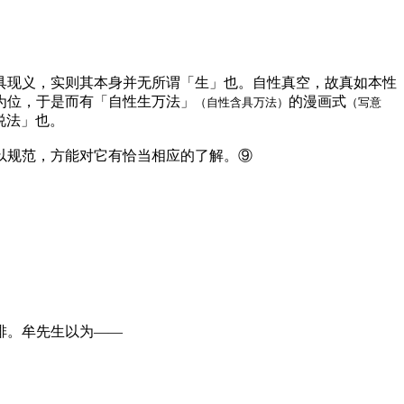
具现义，实则其本身并无所谓「生」也。自性真空，故真如本性
为位，于是而有「自性生万法」
的漫画式
（自性含具万法）
（写意
说法」也。
以规范，方能对它有恰当相应的了解。⑨
排。牟先生以为——