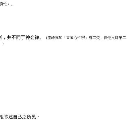
。
真性）
者，并不同于神会禅。
（圭峰亦知「直显心性宗」有二类，但他只讲第二
。）
祖陈述自己之所见：