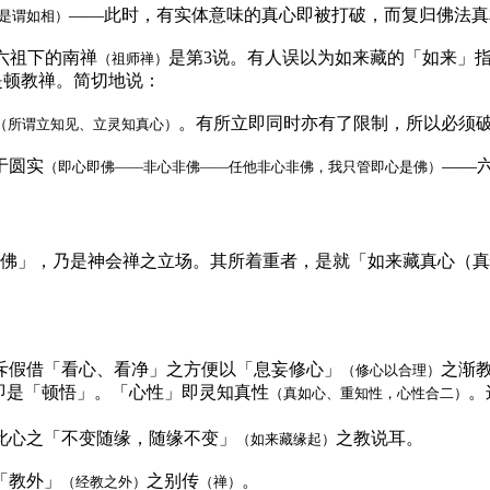
——此时，有实体意味的真心即被打破，而复归佛法真
是谓如相）
六祖下的南禅
是第3说。有人误以为如来藏的「如来」
（祖师禅）
是顿教禅。简切地说：
。有所立即同时亦有了限制，所以必须
（所谓立知见、立灵知真心）
于圆实
——
（即心即佛——非心非佛——任他非心非佛，我只管即心是佛）
成佛」，乃是神会禅之立场。其所着重者，是就「如来藏真心（
斥假借「看心、看净」之方便以「息妄修心」
之渐
（修心以合理）
即是「顿悟」。「心性」即灵知真性
。
（真如心、重知性，心性合二）
此心之「不变随缘，随缘不变」
之教说耳。
（如来藏缘起）
「教外」
之别传
。
（经教之外）
（禅）