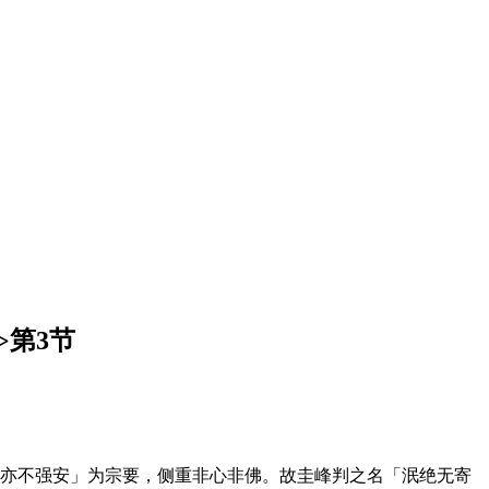
>第3节
，亦不强安」为宗要，侧重非心非佛。故圭峰判之名「泯绝无寄