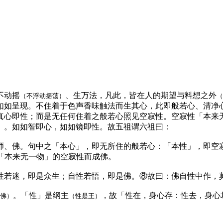
不动摇
、生万法，凡此，皆在人的期望与料想之外
（不浮动摇荡）
（
如如呈现。不住着于色声香味触法而生其心，此即般若心、清净
真心即性；而是无任何住着之般若心照见空寂性。空寂性「本来
」。如如智即心，如如镜即性。故五祖谓六祖曰：
师、佛。句中之「本心」，即无所住的般若心：「本性」，即空
「本来无一物」的空寂性而成佛。
性若迷，即是众生；自性若悟，即是佛。⑧故曰：佛自性中作，
。「性」是纲主
，故「性在，身心存：性去，身心
佛）
（性是王）