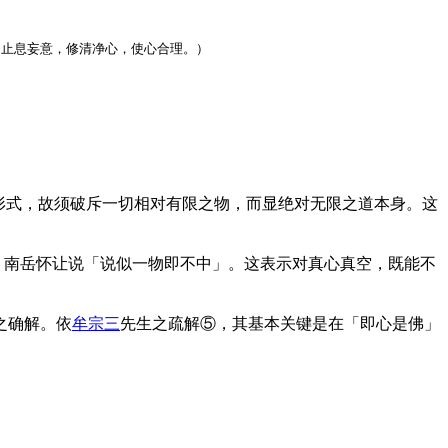
（止息妄意，修清净心，使心合理。）
形式，故须破斥一切相对有限之物，而显绝对无限之道本身。这
，南岳怀让说「说似一物即不中」。这表示对真心真空，既能不
之确解。依
牟宗三
先生之疏解⑤，其基本关键是在「即心是佛」