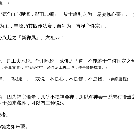
意。）
「清净自心现流，渐而非顿」，故圭峰判之为「息妄修心宗」。
为主，圭峰乃其四传法裔，自判为「直显心性宗」。
心兴起之「新禅风」。六祖云：
无，是工夫地说、作用地说。成佛之「道」不能落于任何固定之
说，是真常唯心与般若性空：若直从工夫上说，便是顿悟成佛。）
佛」
，或说「不是心，不是佛，不是物」
（马祖道一）
（南泉普愿）
确。因为禅宗语录，几乎不提神会禅，所以对神会一系未有恰当
对于如来藏性，可以有三种说法：
说者。
系统之如来藏。