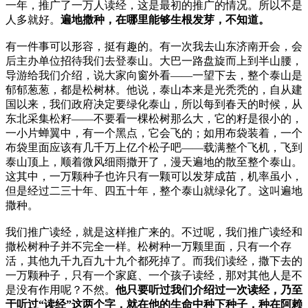
一年，推广了一万人读经，这是最初的推广的情况。所以不是
人多就好。
遍地撒种，在哪里能够生根发芽，不知道。
有一件事可以形容，挺有趣的。有一次我去山东济南开会，会
后主办单位招待我们去登泰山。大巴一路盘旋而上到半山腰，
导游给我们介绍，说大家向窗外看——一望下去，整个泰山是
郁郁葱葱，都是松树林。他说，泰山本来是光秃秃的，自从建
国以来，我们政府决定要绿化泰山，所以每到春天的时候，从
东北采集松籽——不要看一棵松树那么大，它的籽是很小的，
一小片蝉翼中，有一个黑点，它会飞的；如用布袋装着，一个
布袋里面应该有几千万上亿个松子吧——载满整个飞机，飞到
泰山顶上，顺着微风细雨撒开了，漫天遍地的散至整个泰山。
这其中，一万颗种子也许只有一颗可以发芽成苗，机率虽小，
但是经过二三十年、四五十年，整个泰山就绿化了。这叫遍地
撒种。
我们推广读经，就是这样推广来的。不过呢，我们推广读经和
撒松树种子并不完全一样。松树种一万颗里面，只有一个存
活，其他九千九百九十九个都死掉了。而我们读经，撒下去的
一万颗种子，只有一个家庭、一个孩子读经，那对其他人是不
是没有作用呢？不然。
他只要听过我们介绍过一次读经，乃至
于听过“读经”这两个字，就在他的生命中种下种子，种在阿赖