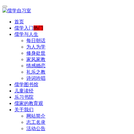
首页
儒学入门
热门
儒学与人生
每日朝话
为人为学
修身处世
家风家教
情感婚恋
礼乐之教
诗词吟唱
儒学图书馆
儿童读经
乐习书院
儒家的教育观
关于我们
网站简介
志工名录
活动公告