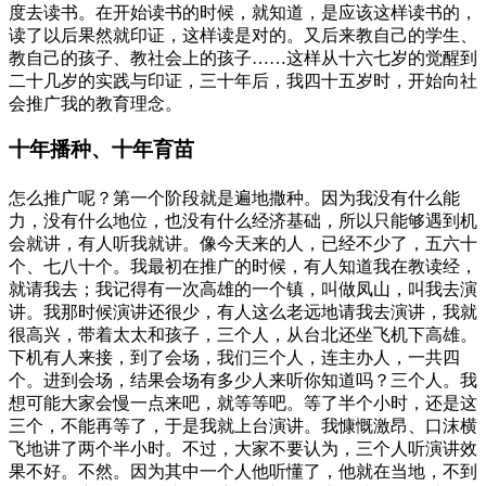
度去读书。在开始读书的时候，就知道，是应该这样读书的，
读了以后果然就印证，这样读是对的。又后来教自己的学生、
教自己的孩子、教社会上的孩子……这样从十六七岁的觉醒到
二十几岁的实践与印证，三十年后，我四十五岁时，开始向社
会推广我的教育理念。
十年播种、十年育苗
怎么推广呢？第一个阶段就是遍地撒种。因为我没有什么能
力，没有什么地位，也没有什么经济基础，所以只能够遇到机
会就讲，有人听我就讲。像今天来的人，已经不少了，五六十
个、七八十个。我最初在推广的时候，有人知道我在教读经，
就请我去；我记得有一次高雄的一个镇，叫做凤山，叫我去演
讲。我那时候演讲还很少，有人这么老远地请我去演讲，我就
很高兴，带着太太和孩子，三个人，从台北还坐飞机下高雄。
下机有人来接，到了会场，我们三个人，连主办人，一共四
个。进到会场，结果会场有多少人来听你知道吗？三个人。我
想可能大家会慢一点来吧，就等等吧。等了半个小时，还是这
三个，不能再等了，于是我就上台演讲。我慷慨激昂、口沫横
飞地讲了两个半小时。不过，大家不要认为，三个人听演讲效
果不好。不然。因为其中一个人他听懂了，他就在当地，不到