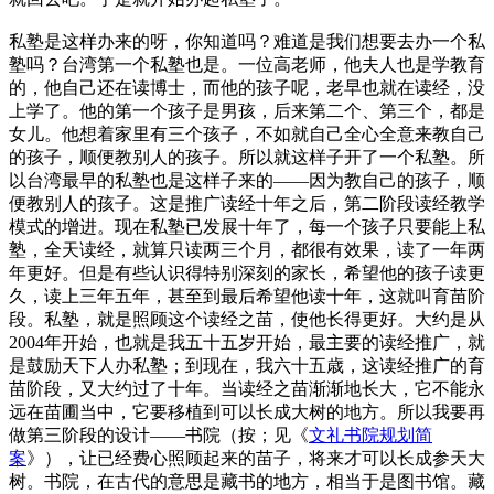
私塾是这样办来的呀，你知道吗？难道是我们想要去办一个私
塾吗？台湾第一个私塾也是。一位高老师，他夫人也是学教育
的，他自己还在读博士，而他的孩子呢，老早也就在读经，没
上学了。他的第一个孩子是男孩，后来第二个、第三个，都是
女儿。他想着家里有三个孩子，不如就自己全心全意来教自己
的孩子，顺便教别人的孩子。所以就这样子开了一个私塾。所
以台湾最早的私塾也是这样子来的——因为教自己的孩子，顺
便教别人的孩子。这是推广读经十年之后，第二阶段读经教学
模式的增进。现在私塾已发展十年了，每一个孩子只要能上私
塾，全天读经，就算只读两三个月，都很有效果，读了一年两
年更好。但是有些认识得特别深刻的家长，希望他的孩子读更
久，读上三年五年，甚至到最后希望他读十年，这就叫育苗阶
段。私塾，就是照顾这个读经之苗，使他长得更好。大约是从
2004年开始，也就是我五十五岁开始，最主要的读经推广，就
是鼓励天下人办私塾；到现在，我六十五歳，这读经推广的育
苗阶段，又大约过了十年。当读经之苗渐渐地长大，它不能永
远在苗圃当中，它要移植到可以长成大树的地方。所以我要再
做第三阶段的设计——书院（按；见《
文礼书院规划简
案
》），让已经费心照顾起来的苗子，将来才可以长成参天大
树。书院，在古代的意思是藏书的地方，相当于是图书馆。藏