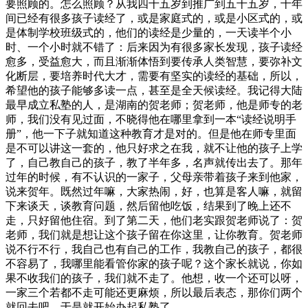
要照顾的。怎么照顾？从我四十五岁到推广到五十五岁，十年
间已经有很多孩子读经了，或是家庭式的，或是小区式的，或
是体制学校班级式的，他们的读经是少量的，一天读半个小
时、一个小时就不错了：后来因为有很多家长发现，孩子读经
愈多，受益愈大，而且渐渐体悟到要传承人类智慧，要弥补文
化断层，要培养时代大才，需要有坚实的读经的基础，所以，
希望他的孩子能够多读一点，甚至是全天候读经。我记得大陆
最早成立私塾的人，是湖南的贺老师；贺老师，他是师专的老
师，我们没有见过面，不晓得他在哪里拿到一本“读经说明手
册”，他一下子就知道这种教育才是对的。但是他在师专里面
是不可以讲这一套的，他只好求之在我，就不让他的孩子上学
了，自己教自己的孩子，教了半年多，名声就传出去了。那年
过年的时候，有不认识的一家子，父母亲带着孩子来到他家，
说来贺年。既然过年嘛，大家热闹，好，也算是客人嘛，就留
下来谈天，谈教育问题，然后留他吃饭，结果到了晚上还不
走，只好留他住宿。到了第二天，他们老实跟贺老师说了：贺
老师，我们就是想让这个孩子留在你这里，让你教育。贺老师
说不行不行，我自己也有自己的工作，我教自己的孩子，都很
不容易了，我哪里能看管你家的孩子呢？这个家长就说，你如
果不收我们的孩子，我们就不走了。他想，收一个还可以呀，
一家三个若都不走可能还更麻烦，所以最后表态，那你们两个
就回去吧。于是就开始办起私塾了。