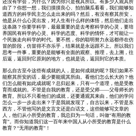
还没有学会，为什么？因为你只是视其所以。有多少人观其所
由了？你想一想，我们摸摸良心、拍拍脑瓜看看，我们能够知
道西方的科学民主怎么走出来的吗？然后，有没有察其所安，
他是从什么心灵出发，对人生有什么样的体悟，然后他们走出
这条路？你要学科学，最最重要的是去考察科学的心灵，要培
养国民有科学的心灵、科学的态度、科学的情怀，才可能让一
个民族走向科学的时代。要不然，你的聪明努力永远都停在仿
冒的阶段，仿冒得不亦乐乎，结果就是永远跟不上。所以我们
思考一件事，重要的是能够有全面的观察、推理，去上溯，往
后返，返回到它原则的地方，也就是说，返回到它的本质。
那么自古至今这些有成就的人，是如何成就的呢？我们如果不
能察其所安的话，最少要能观其所由。看他们怎么长大的？他
们怎么能有如此成就呢？总归起来，只有一个道理，他是受教
育而成就的。不管是自我的教育，还是受父师——父母师长的
教育。所以不只看他们的成就，还要通观其来由，他们的学问
怎么一步一步走出来？于是我就发现了，自古以来，不管是东
西方，不管他写的是文言文还是白话文，这些能够写文章的
人，他们从小所受的教育，我总归为一句话，叫做“有用的教
育”。而你知道我们这一百年来中国人从小所受的教育是什么
教育？“无用的教育”！