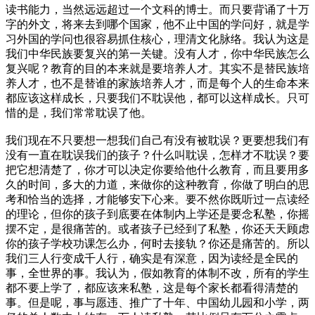
读书能力，当然远远超过一个文科的博士。而只要背诵了十万
字的外文，将来去到哪个国家，他不止中国的学问好，就是学
习外国的学问也很容易抓住核心，理清文化脉络。我认为这是
我们中华民族要复兴的第一关键。没有人才，你中华民族怎么
复兴呢？教育的目的本来就是要培养人才。其实不是替民族培
养人才，也不是替谁的家族培养人才，而是每个人的生命本来
都应该这样成长，只要我们不耽误他，都可以这样成长。只可
惜的是，我们常常耽误了他。
我们现在不只要想一想我们自己有没有被耽误？更要想我们有
没有一直在耽误我们的孩子？什么叫耽误，怎样才不耽误？要
把它想清楚了，你才可以决定你要给他什么教育，而且要用多
久的时间，多大的力道，来做你的这种教育，你做了明白的思
考和恰当的选择，才能够安下心来。要不然你既听过一点读经
的理论，但你的孩子到底要在体制内上学还是要念私塾，你摇
摆不定，是很痛苦的。或者孩子已经到了私塾，你还天天顾虑
你的孩子学校功课怎么办，何时去接轨？你还是痛苦的。所以
我们三人行变成千人行，确实是有深意，因为读经是全民的
事，全世界的事。我认为，假如教育的体制不改，所有的学生
都不要上学了，都应该来私塾，这是每个家长都看得清楚的
事。但是呢，事与愿违、推广了十年、中国幼儿园和小学，两