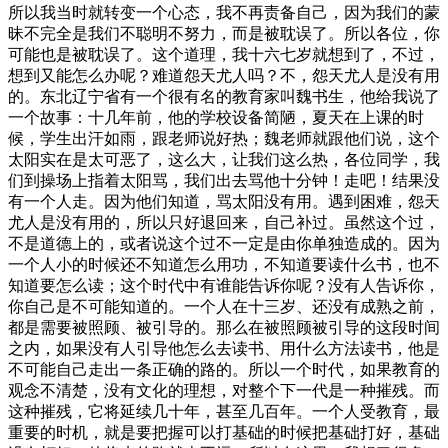
所以我当时就转变一个心态，我不再责备自己，因为我们的蒙
昧不完全是我们不聪明不努力，而是被耽误了。所以各位，你
可能也是被耽误了。这个道理，我十六七岁就想到了，不过，
想到又能怎么办呢？难道怨天尤人吗？不，怨天尤人是没有用
的。东北辽宁省有一个很有名的教育家叫魏书生，他给我说了
一个故事：十几年前，他的学校设备简陋，夏天在上课的时
候，学生出汗如雨，跟老师说好热；魏老师就跟他们说，这个
太阳实在是太可恶了，这么大，让我们这么热，各位同学，我
们到操场上指着太阳骂，我们出去骂他十分钟！走吧！结果没
有一个人走。因为他们知道，骂太阳没有用。遇到困难，怨天
尤人是没有用的，所以只好退回来，自己补过。虽然这个过，
不是道德上的，或者说这个过不一定是由你单独造成的。因为
一个人小的时候还不知道怎么用功，不知道要读什么书，也不
知道要怎么读；这个时代中有谁能告诉你呢？没有人告诉你，
你自己是不可能知道的。一个人在十三岁、还没有成熟之前，
都是需要被照顾、被引导的。那么在被照顾被引导的这段时间
之内，如果没有人引导他怎么去读书、用什么方法读书，他是
不可能自己走出一条正确的路的。所以一个时代，如果教育的
观念不清楚，没有文化的理想，对整个下一代是一种摧残。而
这种摧残，它将延续几十年，甚至几百年。一个人受教育，最
重要的时机，就是要把握可以打基础的时候把基础打好，基础