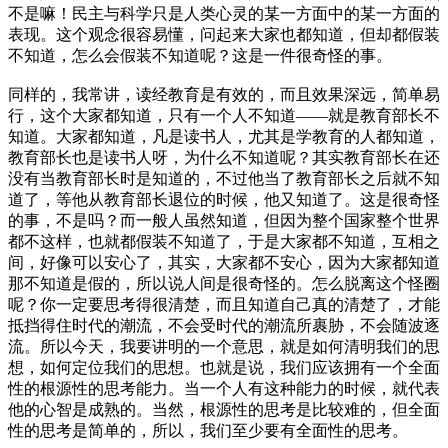
不是嘛！民主与科学只是人类心灵的某一方面中的某一方面的
表现。这个观念很容易懂，问起来大家也都知道，但却都假装
不知道，怎么会假装不知道呢？这是一件很奇怪的事。
同样的，我常讲，读经教育是有效的，而且效果深远，简单易
行，这个大家都知道，只有一个人不知道——就是教育部长不
知道。大家都知道，凡是读书人，尤其是学教育的人都知道，
教育部长也是读书人呀，为什么不知道呢？其实教育部长在还
没有当教育部长时是知道的，不过他当了教育部长之后就不知
道了，等他从教育部长退位的时候，他又知道了。这是很奇怪
的事，不是吗？而一般人虽然知道，但因为整个国家整个世界
都不这样，也就都假装不知道了，于是大家都不知道，互相之
间，好像可以安心了，其实，大家都不安心，因为大家都知道
那不知道是假的，所以说人间是很奇怪的。怎么脱离这个怪圈
呢？你一定要思考得很清楚，而且知道自己真的清楚了，才能
抵挡得住时代的潮流，不会受时代的潮流所裹胁，不会随波逐
流。所以今天，我要讲明的一个意思，就是如何清明我们的思
想，如何定位我们的思想。也就是说，我们应该拥有一个全面
性的根源性的思考能力。当一个人有这种能力的时候，就代表
他的心智是成熟的。当然，根源性的思考是比较难的，但全面
性的思考是简单的，所以，我们至少要有全面性的思考。