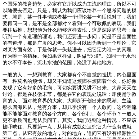
个国际的教育趋势，必定有它所以成为主流的理由，所以不可
以随便去否定。只是，我认为我们应该培养一个思考问题的模
式，就是，某一件事情或者某一个理论某一句话说对了，我们
要再问一问，是不是全部都对？看到一个可敬佩的表现，我们
要往后推，想想他为什么能够这样表现，这是深度的思考；而
听到一个有道理的理论，我们还要进一步问，问是不是全面性
的有道理，那是广度的思考。你不可以因为听到一个理论，它
对某方面有效，于是你就一头栽进去，把它定为唯一的真理，
作为唯一的指标。你如果这样做，叫做“泛滥”。如同一个水池
的水不守本份，流出水池的范围，淹没了其他地方。
一般的人，一想到教育，大家都有个不自觉的担忧，内心里面
有一种莫名的烦恼，却又不知道这烦恼在烦恼着什么，你好像
发现了它有好多的毛病，可切实要讲又讲不出来。大家天天在
讨论，都是在枝微末节，都是在它的表现处说话；即使是学教
育的人，面对教育界的大家、大师所开创出来的思潮、主流，
那么四海风从，煞有介事，却几乎没有一个人敢问，这些潮流
能不能够面对教育的各个方向、各个部门、各个环节？一般人
更不敢质问也无从质问了。其实，我们遇到这种情况，不应该
被吓唬住。只要第一点，从其有成就处追究它为什么有成就；
第二点，从它有效的地方，对的地方，追问它有没有根源性全