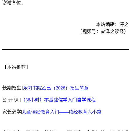
谢谢各位。
本站编辑：澤之
（视频号：
@
泽之读经）
【本站推荐】
长期招生
|
乐习书院乙巳（2026）招生简章
公 开 课 |
（36小时）零基础儒学入门自学课程
家长必学
|
儿童读经教育入门——读经教育六小篇