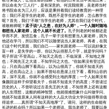
教导来做人，让他生命的指标，在他的日常生活中实现出来，
所以命名为“三人行”，是有深意的。何况我猜测，吴老师当时
将书院命名为三人行，应该是秉持着我们读经教育的一种理
念：我们不是学生的老师。既然不是学生的老师，怎么教学生
呢？首先，我们“不敢”当学生的老师，尤其在我们这个时代，
谁敢称师呢？
孟子说“人之患，在好为人师”，一个人随时随地
都想当人家老师，这个人就不长进了。
孔子到老的时候都还是
学而不厌、发愤忘食，孔子一辈子没有想要当人家老师，因为
他还在学习，所以我们不可以随便说当人家老师。再者，在我
们这个时代里面，我们自己——家长跟老师——可以说好像文
盲一样，是失学的一群。你以为认得那几个字，就是学问吗？
荀子所说“不登高山，不知天之高也；不临深溪，不知地之厚
也；不闻先王之大道，不知学问之大也。”你如果没有登过高
山，只在高山脚下看高山，以为山很高了，你就不知道天的
高，还在高山之上；如果不曾站在悬崖上往下看，看到山谷的
深，深不见底，你就不会感受到土地的厚度；一个人如果没有
像颜回这样子仰望着夫子，你就不知道夫子的高度；不曾读过
历史的人，不曾听说过古圣先王的大道，不知世界上还有这般
的人生理想，这般的精神智慧，他就很难想象什么叫做学问、
他就不知道原来人间有这样的大人品大功业大学问值得尊崇值
得追求……真所谓“不知天高地厚”了。请问、这样的生命能有
长进的机会吗？所以如果一个老师说、我当老师了、我要以身