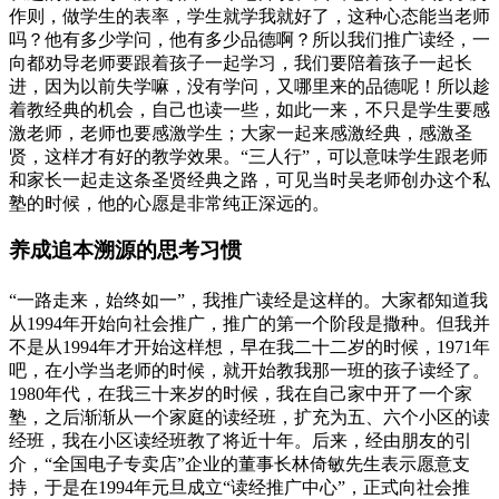
作则，做学生的表率，学生就学我就好了，这种心态能当老师
吗？他有多少学问，他有多少品德啊？所以我们推广读经，一
向都劝导老师要跟着孩子一起学习，我们要陪着孩子一起长
进，因为以前失学嘛，没有学问，又哪里来的品德呢！所以趁
着教经典的机会，自己也读一些，如此一来，不只是学生要感
激老师，老师也要感激学生；大家一起来感激经典，感激圣
贤，这样才有好的教学效果。“三人行”，可以意味学生跟老师
和家长一起走这条圣贤经典之路，可见当时吴老师创办这个私
塾的时候，他的心愿是非常纯正深远的。
养成追本溯源的思考习惯
“一路走来，始终如一”，我推广读经是这样的。大家都知道我
从1994年开始向社会推广，推广的第一个阶段是撒种。但我并
不是从1994年才开始这样想，早在我二十二岁的时候，1971年
吧，在小学当老师的时候，就开始教我那一班的孩子读经了。
1980年代，在我三十来岁的时候，我在自己家中开了一个家
塾，之后渐渐从一个家庭的读经班，扩充为五、六个小区的读
经班，我在小区读经班教了将近十年。后来，经由朋友的引
介，“全国电子专卖店”企业的董事长林倚敏先生表示愿意支
持，于是在1994年元旦成立“读经推广中心”，正式向社会推