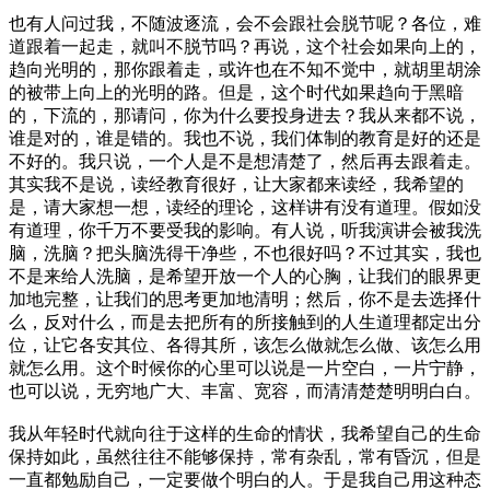
也有人问过我，不随波逐流，会不会跟社会脱节呢？各位，难
道跟着一起走，就叫不脱节吗？再说，这个社会如果向上的，
趋向光明的，那你跟着走，或许也在不知不觉中，就胡里胡涂
的被带上向上的光明的路。但是，这个时代如果趋向于黑暗
的，下流的，那请问，你为什么要投身进去？我从来都不说，
谁是对的，谁是错的。我也不说，我们体制的教育是好的还是
不好的。我只说，一个人是不是想清楚了，然后再去跟着走。
其实我不是说，读经教育很好，让大家都来读经，我希望的
是，请大家想一想，读经的理论，这样讲有没有道理。假如没
有道理，你千万不要受我的影响。有人说，听我演讲会被我洗
脑，洗脑？把头脑洗得干净些，不也很好吗？不过其实，我也
不是来给人洗脑，是希望开放一个人的心胸，让我们的眼界更
加地完整，让我们的思考更加地清明；然后，你不是去选择什
么，反对什么，而是去把所有的所接触到的人生道理都定出分
位，让它各安其位、各得其所，该怎么做就怎么做、该怎么用
就怎么用。这个时候你的心里可以说是一片空白，一片宁静，
也可以说，无穷地广大、丰富、宽容，而清清楚楚明明白白。
我从年轻时代就向往于这样的生命的情状，我希望自己的生命
保持如此，虽然往往不能够保持，常有杂乱，常有昏沉，但是
一直都勉励自己，一定要做个明白的人。于是我自己用这种态