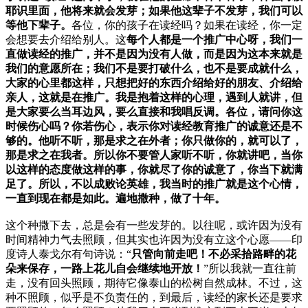
耶识里面，他将来就会发芽；如果他这辈子不发芽，我们可以
等他下辈子。
各位，你的孩子在读经吗？如果在读经，你一定
会想要去介绍给别人。这
每个人都是一个推广中心呀，我们一
直做读经的推广，并不是因为没有人做，而是因为这本来就是
我们的意愿所在；我们不是要打破什么，也不是要成就什么，
大家的心里都这样，只想把好的东西介绍给好的朋友、介绍给
亲人，这就是在推广。我是抱着这样的心理，遇到人就讲，但
是大家要么当耳边风，要么直接和我唱反调。各位，请问你这
时候伤心吗？你若伤心，表示你对读经教育推广的诚意还是不
够的。他听不听，那是求之在外者；你只做你的，就可以了，
那是求之在我者。所以你不要管人家听不听，你就讲吧，当你
以这样的态度做这样的事，你就尽了你的诚意了，你当下就满
足了。所以，不以成败论英雄，我当时的推广就是这个心情，
一直到现在都是如此。遍地撒种，做了十年。
这个种撒下去，总是会有一些发芽的。以往呢，或许因为没有
时间精神力气去照顾，但其实也许因为没有立这个心愿——印
度诗人泰戈尔有句诗说：“
只管向前走吧！不必采拾路畔的花
朵来保存，一路上花儿自会继续地开放！
”所以我就一直往前
走，没有回头照顾，期待它像泰山的松树自然成林。不过，这
种不照顾，似乎是不负责任的，到最后，读经的家长还是要求