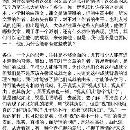
他们为什么能够有这么好的文章？这么好的情操？这么高的志
气？乃至这么大的功业？各位，你一定也读过许多的这类课
本，小学时的白话文，课文是随便掰的，但初中高中时，所选
文章的作者，就有头有脸了，对不对？作者的生平，也列入考
试的范围，但出题的人，大体都注重在这些人的成就，他做了
哪些文章，属于哪一个派别，还有什么功业的表现。没错，我
们可以记住他们的成就，来敬佩他，但是，我们是不是也要问
一下，他们为什么能够有这些成就？
各位，一个人的思考，往往是不够全面的，尤其很少人能有追
本溯源的习惯。譬如，我们对于文章的作者，容易看到的，是
他们的成就，但很少人能够再问，为什么他们会有这些成就？
但我们是不是应该在赞叹成就之余，去追究这些成就背后的道
理？如此，我们才能够了解他们成就的由来，才能够去学习，
并可能去拥有相似的成就。孔子说观人要“视其所以，观其所
由，察其所安”，我看观事也一样。“视其所以”那个“以”字，
就是如此如此，视是用眼睛看，去感觉、去了解，看清楚了人
们表现了如此如此的结果，叫”视其所以”。但是“视”能不能就
真的了解“所以”呢？孔子说不行，还要“观其所由”。“观”，一
般的解释，也可以说是看，但和“视”的看不一样，“视”的看是
表面、现实、直接的，而所谓的“观”，是站在高处，由此观
彼、从近看远，有一种全盘把握的意思，把握了事情的“来龙