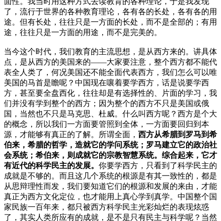
面性。我当时用这种方式去读教育的各种理论，于是我发现
了，流行于世界的各种教育理论，各有各的长处，各有各的用
途。但有长处，往往只是一方面的长处，而不是全部的；有用
途，往往只是一方面的用途，而不是完美的。
当今这个时代，我们教育的主流思想，是从西方来的。讲具体
点，是从西方的美国来的——大家要注意，整个西方都不能代
表全人类了，何况美国还不能全面代表西方，我们怎么可以唯
美国的马首是瞻呢？中国现在嚷着要学西方，话是说要学西
方，甚至要全盘西化，往往却是有选择性的、片面的学习，我
们并没有学到整个的西方；因为整个的西方不只是美国或俄
国，当然也不只是马克思、杜威。什么叫西方呢？西方是个大
的概念，所以我们一方面要管照到全体，一方面要回归到本
源，才能够有真正的了解。所谓全面，
西方从希腊到罗马到希
伯来，希腊的哲学，造就它的学问系统；罗马建立它的政治社
会系统；希伯来，则成就它的宗教智慧系统。综合起来，它才
有近代的科学民主的发展。
你要学西方，只看到了科学民主的
成就是不够的。而且这几个系统的根源是有其一致性的，都是
从思辩理性而发，我们要知道它们的根源和发展的来由，才能
真正为西方文化定位，也才能用上真心学到真学。中国整个国
家民族一百年来，都只被西方科学民主光彩灿烂的表现炫惑
了，其实人类所应有的成就，是不是只有民主与科学呢？当然