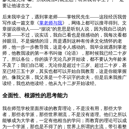
要让他读古文。
后来我毕业了，遇到掌老师——掌牧民先生——这段经历我曾
写作成一篇文章《
掌老师与我
》，网络上都可以搜寻得到。文
章据说很动人——“据说”的意思是听别人说，因为我自己说的
不算——不过，说实话，我自己看也是很感动的，我每次看都
掉眼泪。不是煽情的泪，而是遇到这种有传承文化情怀的老
师，他一步一步教导我，这是令人感动的。我毕业就遇到掌老
师，他教我读的第一本书叫做《论语》，那时候我已经二十岁
了。所以各位，你的孩子无论几岁开始读，都不要认为年龄来
不及了；我们自己呢，无论你是超过十三岁、超过二十岁，甚
至已经三五十岁，其实也都可以开始自我教育，这是你能掌握
的。像我父亲，我父亲是一个不识字的农夫，但是后来我推广
读经，我也劝他读经，他从九十二岁开始读经。
全面性、根源性的思考能力
我在师范学校里面所读的教育理论，不是没有用，那些大学
者，那些名学派，那些世界潮流，不是没有道理。他们之所以
能够成为大学者，一定有他相当的学问；而教育的理论可以成
为一个学派，那也是不得了的；世界上所谓的主流，带引着整