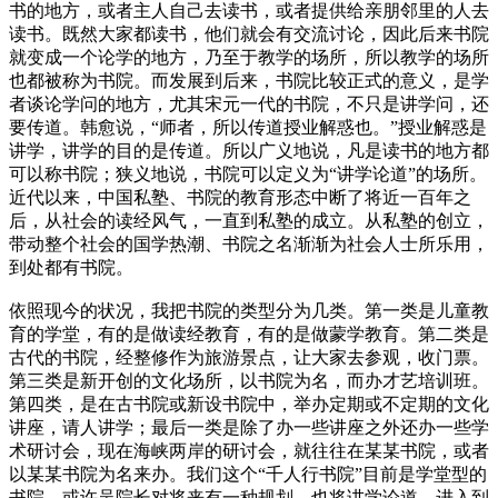
书的地方，或者主人自己去读书，或者提供给亲朋邻里的人去
读书。既然大家都读书，他们就会有交流讨论，因此后来书院
就变成一个论学的地方，乃至于教学的场所，所以教学的场所
也都被称为书院。而发展到后来，书院比较正式的意义，是学
者谈论学问的地方，尤其宋元一代的书院，不只是讲学问，还
要传道。韩愈说，“师者，所以传道授业解惑也。”授业解惑是
讲学，讲学的目的是传道。所以广义地说，凡是读书的地方都
可以称书院；狭义地说，书院可以定义为“讲学论道”的场所。
近代以来，中国私塾、书院的教育形态中断了将近一百年之
后，从社会的读经风气，一直到私塾的成立。从私塾的创立，
带动整个社会的国学热潮、书院之名渐渐为社会人士所乐用，
到处都有书院。
依照现今的状况，我把书院的类型分为几类。第一类是儿童教
育的学堂，有的是做读经教育，有的是做蒙学教育。第二类是
古代的书院，经整修作为旅游景点，让大家去参观，收门票。
第三类是新开创的文化场所，以书院为名，而办才艺培训班。
第四类，是在古书院或新设书院中，举办定期或不定期的文化
讲座，请人讲学；最后一类是除了办一些讲座之外还办一些学
术研讨会，现在海峡两岸的研讨会，就往往在某某书院，或者
以某某书院为名来办。我们这个“千人行书院”目前是学堂型的
书院，或许吴院长对将来有一种规划，也将讲学论道，进入到