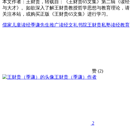
本文作者：王财贵，转载自：《王财贵65文集》第二辑《读经
与大才》。如欲深入了解王财贵教授哲学思想与教育理论，请
关注本站，或购买正版《王财贵65文集》进行学习。
儒家
儿童读经
季谦先生
推广读经
文礼书院
王财贵
私塾
读经教育
赞
(2)
王财贵（季谦）
作者
2