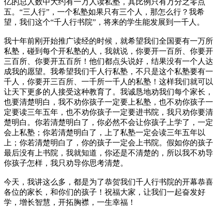
亿的总人数中大约有一万人读私塾，其比例只有万分之零点
五。“三人行”，一个私塾如果只有三个人，那怎么行？我希
望，我们这个“千人行书院”，将来的学生能发展到一千人。
我十年前刚开始推广读经的时候，就希望我们全国要有一万所
私塾，碰到每个开私塾的人，我就说，你要开一百所、你要开
三百所、你要开五百所！他们都点头说好，结果没有一个人达
成我的愿望。我希望我们千人行私塾，不只是这个私塾要有一
千人，你要开三百所、一千所一千人的私塾！这样我们就可以
让天下更多的人接受这种教育了。我诚恳地劝我们每个家长，
也要清楚明白，我不劝你孩子一定要上私塾，也不劝你孩子一
定要读三年五年，也不劝你孩子一定要进书院，我只劝你要清
楚明白。你若清楚明白了，你必然不会让你孩子上学了，一定
会上私塾；你若清楚明白了，上了私塾一定会读三年五年以
上；你若清楚明白了，你的孩子一定会上书院。假如你的孩子
最后没有上书院，我就知道，你还是不清楚的，所以我不劝导
你孩子怎样，我只劝导你思考清楚。
今天，我讲这么多，都是为了恭贺我们千人行书院的开幕恭喜
各位的家长，和你们的孩子！祝福大家，让我们一起奋发好
学，增长智慧，开拓胸襟，一生幸福！