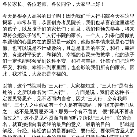
各位家长、各位老师、各位同学，大家早上好！
今天是很令人高兴的日子啊！因为我们千人行书院今天在这里
揭幕，非常恭喜，恭喜创办者吴院长，我们也恭喜在这里读经
的孩子，以及孩子们的家长们；而且，我们也预先恭喜，将来
即将会把孩子送到千人行书院的家长。一个人，如果他所做的
事跟他的心里内在的愿望是一致的，他做起事情来就是心甘情
愿、也可以说是不计成败的，且总是非常的平安，和祥，幸福
的。有这种平安的、和祥的、幸福的心灵来做教学，他的孩子
们一定也能够领受到这种平安、和祥与幸福。让孩子们把这些
平安、和祥、幸福带到家里面，也会影响我们所有的家长。因
此，我才说，大家都是幸福的。
以前，这个书院叫做“三人行”，大家都知道，“三人行”是有出
处的，之所以命名为“三人行”，一方面是说，我们读这种书一
定要见贤思齐，见不贤而内自省，因为“三人行，必有我师
焉”。三个人之中假如有一个人是有善德的，便“择其善者而从
之”，这不是见贤思齐吗？那另一个有不善的，便“择其不善者
而改之”，这不是见不贤而内自省吗？所以“三人行”，它的命
名，就直接指向着读经的最后的意义、最后的目的——那就是
解经、行经。读经的目的是要解经、要行经、要依照古圣人的