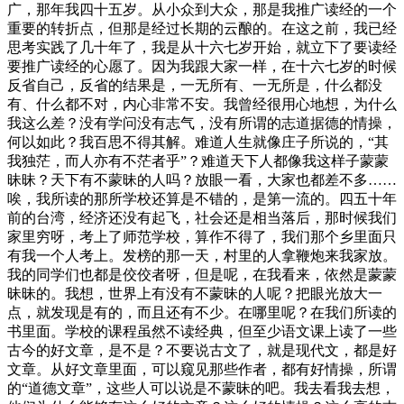
广，那年我四十五岁。从小众到大众，那是我推广读经的一个
重要的转折点，但那是经过长期的云酿的。在这之前，我已经
思考实践了几十年了，我是从十六七岁开始，就立下了要读经
要推广读经的心愿了。因为我跟大家一样，在十六七岁的时候
反省自己，反省的结果是，一无所有、一无所是，什么都没
有、什么都不对，内心非常不安。我曾经很用心地想，为什么
我这么差？没有学问没有志气，没有所谓的志道据德的情操，
何以如此？我百思不得其解。难道人生就像庄子所说的，“其
我独茫，而人亦有不茫者乎”？难道天下人都像我这样子蒙蒙
昧昧？天下有不蒙昧的人吗？放眼一看，大家也都差不多……
唉，我所读的那所学校还算是不错的，是第一流的。四五十年
前的台湾，经济还没有起飞，社会还是相当落后，那时候我们
家里穷呀，考上了师范学校，算作不得了，我们那个乡里面只
有我一个人考上。发榜的那一天，村里的人拿鞭炮来我家放。
我的同学们也都是佼佼者呀，但是呢，在我看来，依然是蒙蒙
昧昧的。我想，世界上有没有不蒙昧的人呢？把眼光放大一
点，就发现是有的，而且还有不少。在哪里呢？在我们所读的
书里面。学校的课程虽然不读经典，但至少语文课上读了一些
古今的好文章，是不是？不要说古文了，就是现代文，都是好
文章。从好文章里面，可以窥见那些作者，都有好情操，所谓
的“道德文章”，这些人可以说是不蒙昧的吧。我去看我去想，