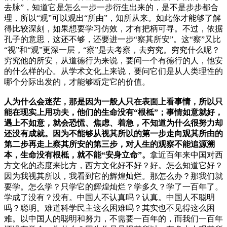
去脉”，知道它是怎么一步一步衍生出来的，是不是步步都合
理，所以“观”可以观出“所由”，知所从来。如此你才能够了解
得比较深刻，如果想要学习仿效，才有把柄可寻。不过，依据
孔子的意思，这还不够，还要进一步“察其所安”。这“察”又比
“视”和“观”更深一层，“察”是去考察，去穷究。穷究什么呢？
穷究他的所安，从道德行为来说，要问一个有德行的人，他安
的什么样的心。从学术文化上来说，要问它们是从人类理性的
哪个分际出发的，才能够断定它的价值。
人为什么会迷茫，那是因为一般人只在表面上看事情，所以只
能在现实上用功夫，他们的生命没有“根柢”；事情如意就好，
遇上不如意，就会恐慌、焦虑、着急，不知道为什么很努力却
还没有成就。因为不能够从视其所以的第一步走向观其所由的
第二步再走上察其所安的第三步，对人生的观察不能追源溯
本，生命没有根柢，就不能“安身立命”。
拿近百年来中国对西
方文化的态度来比方，西方文化好不好？好。怎么知道它好？
因为我视其所以，我看到它的辉煌灿烂。那怎么办？那我们就
要学。怎么学？只学它的辉煌灿烂？学多久？学了一百年了。
学成了没有？没有。中国人不认真吗？认真。中国人不聪明
吗？聪明。难道科学民主这么困难吗？其实也不见得这么困
难。以中国人的聪明和努力，不需要一百年的，而我们一百年