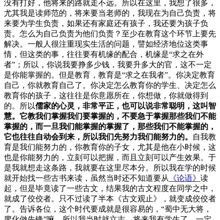
没有打好，他将来的路就走不远。所以在这里，我想了很多，
尤其我是读师范的，将来要当老师的，我现在为自己负责，将
来要为学生负责，如果还有家庭还有孩子，我还要为孩子负
责。怎么为自己负责为他们负责？至少在教育这个环节上要先
解决。一般人很注重现实生活的问题，譬如经济地位这类事
情，但这类的事，往往要有机缘的配合，机缘是“求之在外
者”；所以，你说我要挣多少钱，我要升多大的官，这不一定
是你能掌握的。但是教育，教育是“求之在我者”。你决定教育
自己，你就教育自己了。你决定怎么教育你的学生、决定怎么
教育你的孩子，这往往是你意愿所在，你想做，你就做得到
的。所以
儒家的心灵，非常平正，也可以说非常聪明，这叫智
慧。它教我们掌握我们要掌握的，不要急于掌握那些我们不能
掌握的，而一旦我们能掌握的掌握了，那些我们不能掌握的，
它也往往自动会到来，所以我们先努力我们能努力的。
自我教
育是我们能努力的，你教育你的子女，尤其是他在小时候，这
也是你能努力的，立刻可以把握，而且立刻可以产生效果。于
是我就想走这条路，我就要在这里尽本分。所以我在学的时候
就开始找一些古书来读，虽然当时还不知道要从
《论语》
读
起，但是毕竟读了一些古文，结果我的古文程度在同学之中，
就成了佼佼者。只不过读了半本《古文观止》，就变成佼佼者
了。告诉各位，这个时代要成就是很容易的，“蜀中无大将，
廖化做先锋”嘛。所以我当时就立志，将来我有学生了，一定