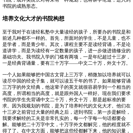
书院的成熟形态。
培养文化大才的书院构想
至于我对于在读经私塾中大量读经的孩子，所要办的书院是和
前述几种都不一样的。首先，所面对的学生，不是儿童，也不
是学者，而是青少年。其次，课程主要不是读经背诵，不是论
道讲学，而是为读经有一定数量的孩子，进一步做进德修业的
基础功夫。我书院入学的门槛有两项，一是年纪超过十三岁，
一是经典背诵量，要有三十万字——中文二十万，外文十万。
一个人如果能够把中国古文背上三万字，稍微加以培养就可以
读尽中国的经史子集，就可以读五干年的书了。如果能够背诵
三万字的外文经典，他这辈子的英文就很容易学到一个相当的
高度，所谓相当的高度，就是跟外国人一样好。现在我们要求
书院的学生先背诵中文二十万，外文十万，那是超标准的要
求。因为我规划的书院，是为了培养时代的文化大才。他们在
十三岁之前背过大量的经典之后，进到书院，第一步是解经，
我要求解经的工夫是非常扎实的，每一个字每一句话都要会
解。能够把二十万字中文，十万字外文都解完，他的程度就不
得了了。在中文方面，能够把这些经都解下来，他的知识量，