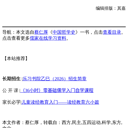
编辑排版：其嘉
导航：本文选自
蔡仁厚
《
中国哲学史
》一书，点击
查看目录
。
点击查看更多
儒家在线学习资料
。
【本站推荐】
长期招生
|
乐习书院乙巳（2026）招生简章
公 开 课 |
（36小时）零基础儒学入门自学课程
家长必学
|
儿童读经教育入门——读经教育六小篇
本文作者：蔡仁厚，转载自：西方,民主,五四运动,科学,东方,