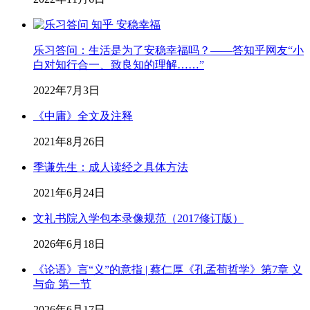
乐习答问：生活是为了安稳幸福吗？——答知乎网友“小
白对知行合一、致良知的理解……”
2022年7月3日
《中庸》全文及注释
2021年8月26日
季谦先生：成人读经之具体方法
2021年6月24日
文礼书院入学包本录像规范（2017修订版）
2026年6月18日
《论语》言“义”的意指 | 蔡仁厚《孔孟荀哲学》第7章 义
与命 第一节
2026年6月17日