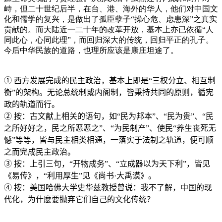
峙，但二十世纪后半，在台、港、海外的华人，他们对中国文
化和儒学的复兴，是做出了孤臣孽子“操心危、虑患深”之真实
贡献的。而大陆近一二十年的改革开放，基本上亦已依循“人
同此心，心同此理”，而回归深大的传统，回归平正的孔子。
今后中华民族的道路，也理所应该是康庄坦途了。
①
西方发展完成的民主政治，基本上即是“三权分立、相互制
衡”的架构。无论总统制或内阁制，皆秉持共同的原则，循宪
政的轨道而行。
②
按：古文献上相关的语句，如“民为邦本”、“民为贵”、“民
之所好好之，民之所恶恶之”、“为民制产”、使民“养生丧死无
憾”等等，皆与民主相类相通，一落实于法制之轨道，便可顺
之而完成民主政治。
③
按：上引三句，“开物成务”、“立成器以为天下利”，皆见
《易传》，“利用厚生”见《尚书·大禹谟》。
④
按：美国哈佛大学史华兹教授曾说：我不了解，中国的现
代化，为什麽要抛弃它们自己的文化传统？