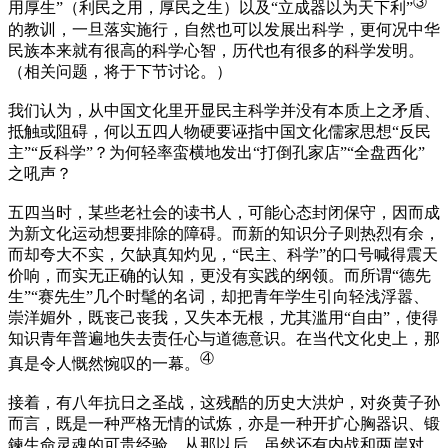
③
用厚生”
（利民之用，厚民之生）
以及“立成器以为天下利”
的教训，一旦落实施行，自然也可以发展出科学，更何况中华
民族本来就有很高的科学心智，历代也有很多的科学发明。
（相关问题，将于下节讨论。）
我们认为，从中国文化里开显民主科学并没有本质上之矛盾、
抵触或阻碍，何以五四人物硬要诬指中国文化儒家思想“反民
主”“反科学”？为何轻率蛮横地发出“打倒孔家店”“全盘西化”
之吼声？
五四当时，某些老社会的读书人，可能心态封闭保守，因而成
为新文化运动想要排除的障碍。而新的知识分子则热烈有余，
而却夸大不实，欠缺真知灼见，“民主、科学”的口号喊得震天
价响，而实无正确的认知，更没有实践的纲领。而所谓“德先
生”“赛先生”几个时髦的名词，却把青年学生引向轻浅浮嚣、
崇洋媚外，既丧己丧我，又失本无根，尤其滥用“自由”，使得
知识青年普遍地失去责任心与道德意识。在当代文化史上，那
④
真是令人慨然惋叹的一幕。
接着，有八年抗日之圣战，这残酷的历史大洪炉，对炎黄子孙
而言，既是一种严格无情的试炼，亦是一种开扩心胸器识、锻
鍊生命灵魂的可贵经验。从那以后，虽然还有内战和两岸对