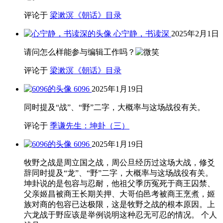
评论于
梁漱溟《朝话》目录
心宁静，书读深
2025年2月1日
请问怎么样能参与编辑工作吗？
评论于
梁漱溟《朝话》目录
6096
2025年1月19日
同时提及“战”、“野”二字，大概率与这场战役有关。
评论于
季谦先生：坤卦（三）
6096
2025年1月19日
牧野之战是周立国之战，周公旦经历过这场大战，修爻
辞同时提及“龙”、“野”二字，大概率与这场战役有关。
坤卦说的是包容与忍耐，他祖父季历冤死于商王囚禁、
父亲姬昌被商王长期关押、大哥伯邑考被商王烹煮，姬
族对商的包容已达极限，这是牧野之战的根本原因。上
六龙战于野应该是举例说明这种忍无可忍的情况。 个人