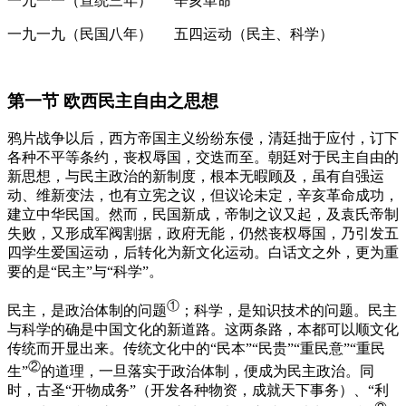
一九一一（宣统三年） 辛亥革命
一九一九（民国八年） 五四运动（民主、科学）
第一节 欧西民主自由之思想
鸦片战争以后，西方帝国主义纷纷东侵，清廷拙于应付，订下
各种不平等条约，丧权辱国，交迭而至。朝廷对于民主自由的
新思想，与民主政治的新制度，根本无暇顾及，虽有自强运
动、维新变法，也有立宪之议，但议论未定，辛亥革命成功，
建立中华民国。然而，民国新成，帝制之议又起，及袁氏帝制
失败，又形成军阀割据，政府无能，仍然丧权辱国，乃引发五
四学生爱国运动，后转化为新文化运动。白话文之外，更为重
要的是“民主”与“科学”。
①
民主，是政治体制的问题
；科学，是知识技术的问题。民主
与科学的确是中国文化的新道路。这两条路，本都可以顺文化
传统而开显出来。传统文化中的“民本”“民贵”“重民意”“重民
②
生”
的道理，一旦落实于政治体制，便成为民主政治。同
时，古圣“开物成务”
（开发各种物资，成就天下事务）
、“利