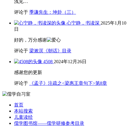
浅见…
评论于
季谦先生：坤卦（三）
心宁静，书读深
2025年1月10
日
好的，万分感谢
评论于
梁漱溟《朝话》目录
4508
2024年12月26日
感谢您的更新
评论于
《孟子》注疏之<梁惠王章句下>第8章
首页
本站搜索
儿童读经
儒学图书馆——儒学研修参考目录