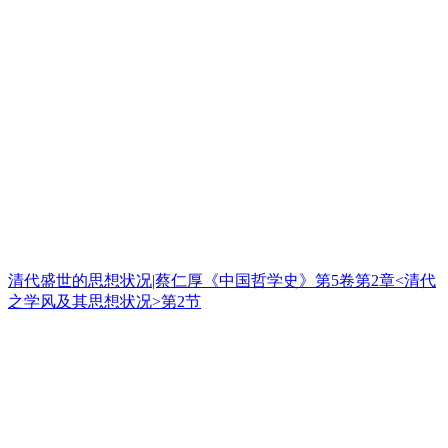
清代盛世的思想状况|蔡仁厚《中国哲学史》第5卷第2章<清代
之学风及其思想状况>第2节