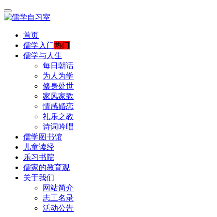
首页
儒学入门
热门
儒学与人生
每日朝话
为人为学
修身处世
家风家教
情感婚恋
礼乐之教
诗词吟唱
儒学图书馆
儿童读经
乐习书院
儒家的教育观
关于我们
网站简介
志工名录
活动公告