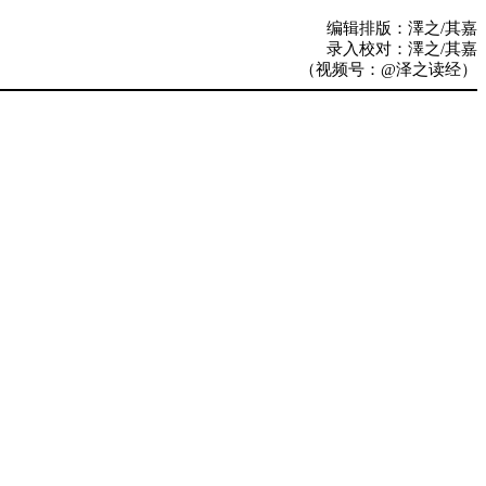
编辑排版：澤之/其嘉
录入校对：澤之/其嘉
（视频号：@泽之读经）