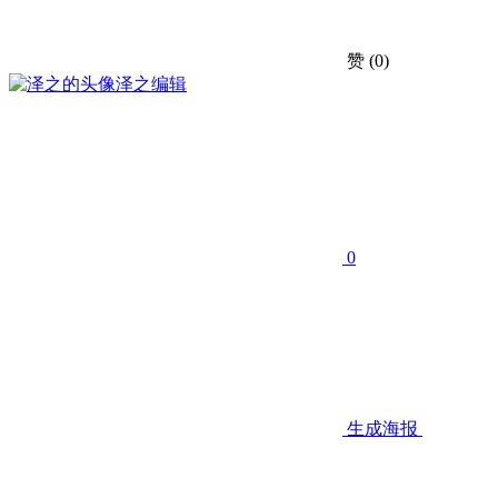
赞
(0)
泽之
编辑
0
生成海报