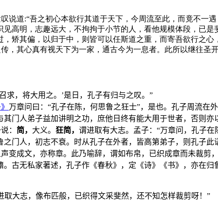
叹说道:“吾之初心本欲行其道于天下，今周流至此，而竟不一
识见高明，志趣远大，不拘拘于小节的人，看他规模体段，已是
过，矫其偏，以归于中，则皆可以任斯道之重，而寄吾欲行之心
之传，其心真有视天下为一家，通古今为一息者。此所以继往圣
召求，将大用之。’是日，孔子有归与之叹。”
子》
万章问曰：“孔子在陈，何思鲁之狂士”，是也。孔子周流在
与其门人弟子益加讲明之功，庶他日终有能大用于世者，否则亦
一说：
简，
大义。
狂简，
谓进取有大志。孟子：“万章问，孔子在
鲁之门人，初志不衰。时从孔子在外者，皆高第弟子，则孔子此
五声变成文，亦称章。此乃喻辞，谓如布帛，已织成章而未裁剪
籍。古无私家著述，孔子作《春秋》，定《诗》《书》，亦在归
进取大志，像布匹般，已织得文采斐然，还不知怎样裁剪呀！”