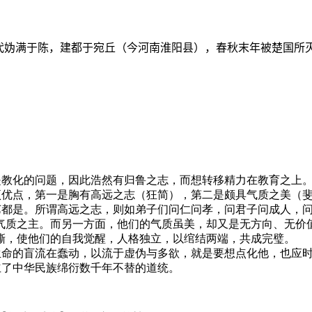
代妫满于陈，建都于宛丘（今河南淮阳县），春秋末年被楚国所
是教化的问题，因此浩然有归鲁之志，而想转移精力在教育之上
项优点，第一是胸有高远之志（狂简），第二是颇具气质之美（
艺都是。所谓高远之志，则如弟子们问仁问孝，问君子问成人，
气质之主。而另一方面，他们的气质虽美，却又是无方向、无价
撕，使他们的自我觉醒，人格独立，以绾结两端，共成完璧。
生命的盲流在蠢动，以流于虚伪与多欲，就是要想点化他，也应
立了中华民族绵衍数千年不替的道统。