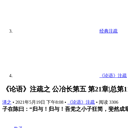
经典注疏
《论语》注疏
《论语》注疏之 公冶长第五 第21章|总第1
泽之
•
2021年5月19日 下午8:08
•
《论语》注疏
•
阅读 3306
子在陈曰：“归与！归与！吾党之小子狂简，斐然成