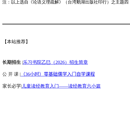
注：以上选自《论语义理疏解》（台湾鹅湖出版社印行）之主题四
【本站推荐】
长期招生
|
乐习书院乙巳（2026）招生简章
公 开 课 |
（36小时）零基础儒学入门自学课程
家长必学
|
儿童读经教育入门——读经教育六小篇