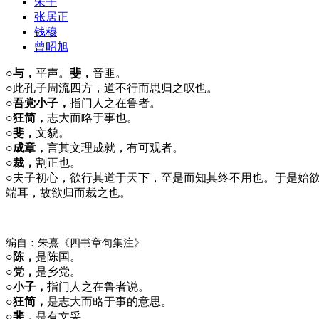
朱子
张居正
钱穆
曾昭旭
○与，
平声。
斐，
音匪。
○
此孔子周流四方，道不行而思归之叹也。
○吾党小子，
指门人之在鲁者。
○狂简，
志大而略于事也。
○斐，
文貌。
○成章，
言其文理成就，有可观者。
○裁，
割正也。
○
夫子初心，欲行其道于天下，至是而知其终不用也。于是始
端耳，故欲归而裁之也。
编自：朱熹《四书章句集注》
○陈，
是陈国。
○党，
是乡党。
○小子，
指门人之在鲁者说。
○狂简，
是志大而略于事的意思。
○斐，
是有文采。