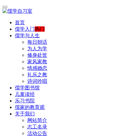
首页
儒学入门
热门
儒学与人生
每日朝话
为人为学
修身处世
家风家教
情感婚恋
礼乐之教
诗词吟唱
儒学图书馆
儿童读经
乐习书院
儒家的教育观
关于我们
网站简介
志工名录
活动公告