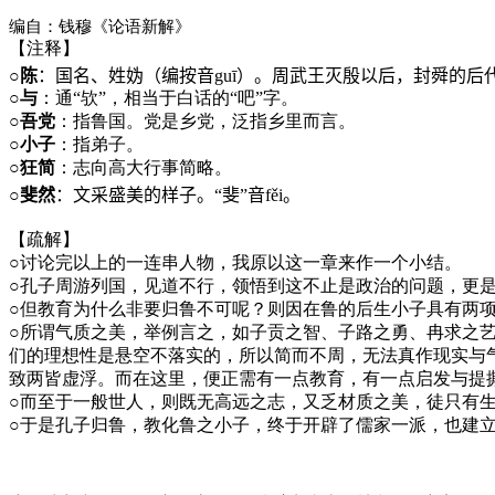
编自：钱穆《论语新解》
【注释】
○
陈
：国名、姓妫（编按音
guī
）。周武王灭殷以后，封舜的后
○
与
：通“欤”，相当于白话的“吧”字。
○
吾党
：指鲁国。党是乡党，泛指乡里而言。
○
小子
：指弟子。
○
狂简
：志向高大行事简略。
○
斐然
：文采盛美的样子。“斐”音
fěi
。
【疏解】
○讨论完以上的一连串人物，我原以这一章来作一个小结。
○孔子周游列国，见道不行，领悟到这不止是政治的问题，更
○但教育为什么非要归鲁不可呢？则因在鲁的后生小子具有两
○所谓气质之美，举例言之，如子贡之智、子路之勇、冉求之
们的理想性是悬空不落实的，所以简而不周，无法真作现实与
致两皆虚浮。而在这里，便正需有一点教育，有一点启发与提
○而至于一般世人，则既无高远之志，又乏材质之美，徒只有
○于是孔子归鲁，教化鲁之小子，终于开辟了儒家一派，也建