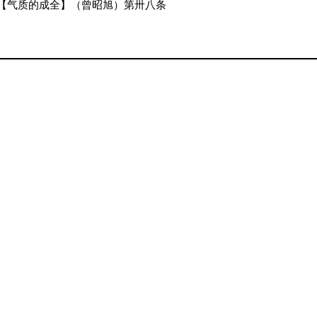
【气质的成全】（曾昭旭）第卅八条