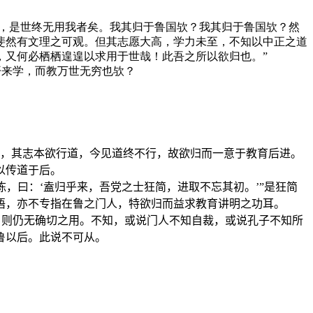
遇，是世终无用我者矣。我其归于鲁国欤？我其归于鲁国欤？然
斐然有文理之可观。但其志愿大高，学力未至，不知以中正之道
，又何必栖栖遑遑以求用于世哉！此吾之所以欲归也。”
开来学，而教万世无穷也欤？
外，其志本欲行道，今见道终不行，故欲归而一意于教育后进。
以传道于后。
陈，曰：‘盍归乎来，吾党之士狂简，进取不忘其初。’”是狂简
语，亦不专指在鲁之门人，特欲归而益求教育讲明之功耳。
，则仍无确切之用。不知，或说门人不知自裁，或说孔子不知所
鲁以后。此说不可从。