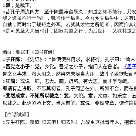
○裁，
是裁正。
○
昔孔子周流四方，至于陈国淹留既久，知道之终不能行，乃发
我之道虽不行于当时，犹当传于后世。今吾乡党后生中，尽有
自裁，而时出于规矩之外耳。若就其才性之所近者，因而抑其
○
是可见圣人为当时计，固欲其道之行，为后世计，又欲其道
编自：张居正《四书直解》
○
子在陈：
《史记》：“鲁使使召冉求，求将行，孔子曰：‘鲁人
○
吾党之小子：党，
乡党。吾党之小子，指门人在鲁者。
《孟
鲁之召冉求，将大用之，然冉求未足当大用，故孔子亟欲归而
○
狂简：
或说：
狂，
志大。
简，
疏略。有大志，而才学尚疏。
即谓有志进取。不忘其初者，孔子周游在外，所如不合，而在
○
斐然成章，不知所以裁之：斐，
文貌。
章，
文章。如乐章，
以裁之。此语紧承上文，当从前解。或说：斐然成章，谓作篇
【白话试译】
○
先生在陈，叹道“归去吧！归去吧！吾故乡这批青年人，抱着