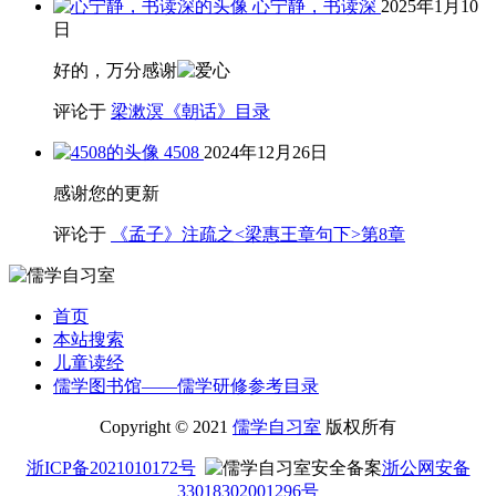
心宁静，书读深
2025年1月10
日
好的，万分感谢
评论于
梁漱溟《朝话》目录
4508
2024年12月26日
感谢您的更新
评论于
《孟子》注疏之<梁惠王章句下>第8章
首页
本站搜索
儿童读经
儒学图书馆——儒学研修参考目录
Copyright © 2021
儒学自习室
版权所有
浙ICP备2021010172号
浙公网安备
33018302001296号