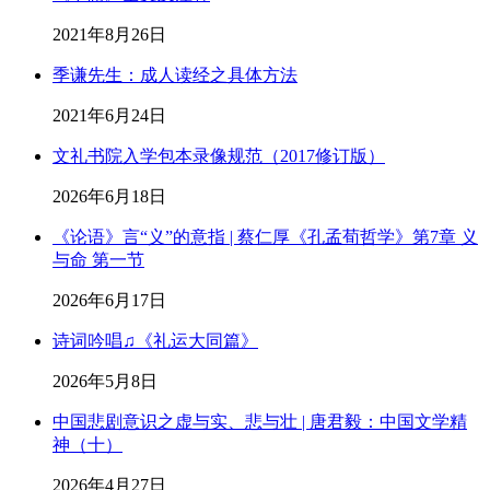
2021年8月26日
季谦先生：成人读经之具体方法
2021年6月24日
文礼书院入学包本录像规范（2017修订版）
2026年6月18日
《论语》言“义”的意指 | 蔡仁厚《孔孟荀哲学》第7章 义
与命 第一节
2026年6月17日
诗词吟唱♫《礼运大同篇》
2026年5月8日
中国悲剧意识之虚与实、悲与壮 | 唐君毅：中国文学精
神（十）
2026年4月27日