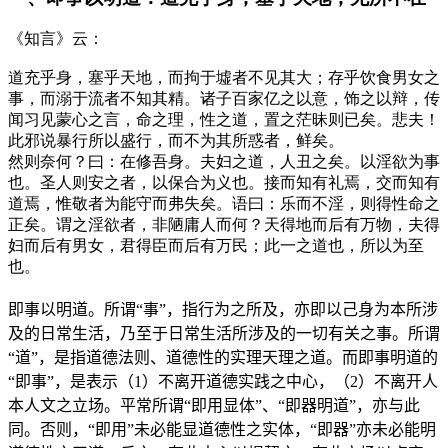
《知言》云：
道充乎身，塞乎天地，而拘于墟者不见其大；存乎饮食男女之
事，而溺于流者不知其精。诸子百家亿之以意，饰之以辩，传
闻习见蒙心之言，命之理，性之道，置之茫昧则已矣。悲夫！
此邪说暴行所以盛行，而不为其所惑者，鲜矣。
然则奈何？曰：在修吾身。夫妇之道，人丑之矣。以淫欲为事
也。圣人则安之者，以保合为义也。接而知有礼焉，交而知有
道焉，惟敬者为能守而弗失矣。语曰：乐而不淫，则得性命之
正矣。谓之淫欲者，非陋庸人而何？天得地而后有万物，夫得
妇而后有男女，君得臣而后有万民；此一之道也，所以为至
也。
即事以明道。所谓“事”，指行为之所及，亦即以己身为本所涉
及的日常生活，乃至于日常生活所涉及的一切有关之事。所谓
“道”，是指道德法则、道德性的实理天理之道。而即事明道的
“即事”，是表示（1）不离开道德实践之中心，（
2
）不离开人
本人文之立场。平常所谓“即用显体”、“即器明道”，亦与此
同。否则，“即用”未必能显道德性之实体，“即器”亦未必能明