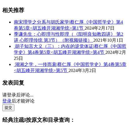
相关推荐
南宋理学之分系与胡氏家学|蔡仁厚《中国哲学史》第4
卷第5章<胡五峰开湖湘学统>第1节
2024年2月17日
季谦先生：心即理与性即理（《阳明良知教四讲》 第2
讲 心即理传统 第3节）（附视频链接）
2021年10月1日
胡子知言大义（三）：内在的逆觉体证|蔡仁厚《中国哲
学史》第4卷第5章<胡五峰开湖湘学统>第4节
2024年2月
25日
湖湘之学，一传而衰|蔡仁厚《中国哲学史》第4卷第5章
<胡五峰开湖湘学统>第5节
2024年3月2日
发表回复
请登录后评论...
登录
后才能评论
提交
经典注疏‖按原文和目录查询：