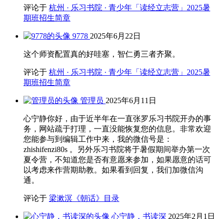
评论于
杭州 · 乐习书院 · 青少年「读经立志营」2025暑
期班招生简章
9778
2025年6月22日
这个师资配置真的好哇塞，智仁勇三者齐聚。
评论于
杭州 · 乐习书院 · 青少年「读经立志营」2025暑
期班招生简章
管理员
2025年6月11日
心宁静你好，由于近半年在一直张罗乐习书院开办的事
务，网站疏于打理，一直没能恢复您的信息。非常欢迎
您能参与到编辑工作中来，我的微信号是：
zhishifenzi80s 。另外乐习书院将于暑假期间举办第一次
夏令营，不知道您是否有意愿来参加，如果愿意的话可
以考虑来作营期助教。如果看到回复，我们加微信沟
通。
评论于
梁漱溟《朝话》目录
心宁静，书读深
2025年2月1日