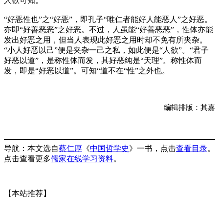
人欲可知。
“好恶性也”之“好恶”，即孔子“唯仁者能好人能恶人”之好恶。
亦即“好善恶恶”之好恶。不过，人虽能“好善恶恶”，性体亦能
发出好恶之用，但当人表现此好恶之用时却不免有所夹杂。
“小人好恶以己”便是夹杂一己之私，如此便是“人欲”。“君子
好恶以道”，是称性体而发，其好恶纯是“天理”。称性体而
发，即是“好恶以道”。可知“道不在“性”之外也。
编辑排版：其嘉
导航：本文选自
蔡仁厚
《
中国哲学史
》一书，点击
查看目录
。
点击查看更多
儒家在线学习资料
。
【本站推荐】