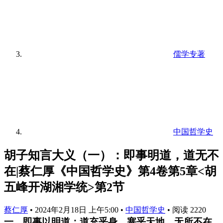
儒学专著
中国哲学史
胡子知言大义（一）：即事明道，道无不
在|蔡仁厚《中国哲学史》第4卷第5章<胡
五峰开湖湘学统>第2节
蔡仁厚
•
2024年2月18日 上午5:00
•
中国哲学史
•
阅读 2220
一、即事以明道：道充乎身，塞乎天地，无所不在