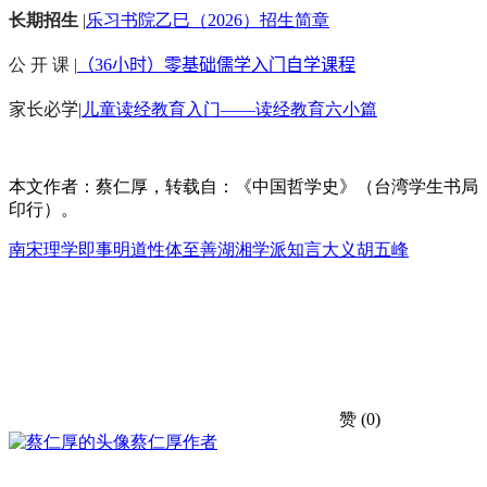
长期招生
|
乐习书院乙巳（2026）招生简章
公 开 课 |
（36小时）零基础儒学入门自学课程
家长必学
|
儿童读经教育入门——读经教育六小篇
本文作者：蔡仁厚，转载自：《中国哲学史》（台湾学生书局
印行）。
南宋理学
即事明道
性体至善
湖湘学派
知言大义
胡五峰
赞
(0)
蔡仁厚
作者