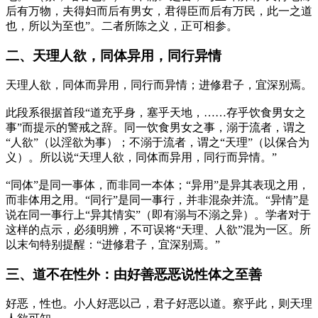
后有万物，夫得妇而后有男女，君得臣而后有万民，此一之道
也，所以为至也”。二者所陈之义，正可相参。
二、天理人欲，同体异用，同行异情
天理人欲，同体而异用，同行而异情；进修君子，宜深别焉。
此段系很据首段“道充乎身，塞乎天地，……存乎饮食男女之
事”而提示的警戒之辞。同一饮食男女之事，溺于流者，谓之
“人欲”
（以淫欲为事）
；不溺于流者，谓之“天理”
（以保合为
义）
。所以说“天理人欲，同体而异用，同行而异情。”
“同体”是同一事体，而非同一本体；“异用”是异其表现之用，
而非体用之用。“同行”是同一事行，并非混杂并流。“异情”是
说在同一事行上“异其情实”
（即有溺与不溺之异）
。学者对于
这样的点示，必须明辨，不可误将“天理、人欲”混为一区。所
以末句特别提醒：“进修君子，宜深别焉。”
三、道不在性外：由好善恶恶说性体之至善
好恶，性也。小人好恶以己，君子好恶以道。察乎此，则天理