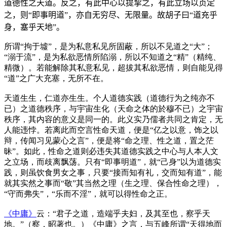
道德性之天道。反之，有此中心以提挈之，有此立场以贞定
之，则“即事明道”，亦自无穷尽、无限量。故胡子曰“道充乎
身，塞乎天地”。
所谓“拘于墟”，是为私意私见所固蔽，所以不见道之“大”；
“溺于流”，是为私欲恶情所陷溺，所以不知道之“精”
（精纯、
精微）
。若能解除其私意私见，超拔其私欲恶情，则自能见得
“道”之广大充塞，无所不在。
天道生生，仁道亦生生。个人道德实践
（道德行为之纯亦不
已）
之道德秩序，与宇宙生化
（天命之体的於穆不已）
之宇宙
秩序，其内容的意义是同一的。此义实乃儒者共同之肯定，无
人能违悖。若离此而空言性命天道，便是“亿之以意，饰之以
辩，传闻习见蒙心之言”，便是将“命之理、性之道，置之茫
昧”。如此，性命之道则必违失其道德实践之中心与人本人文
之立场，而歧离飘荡。只有“即事明道”，就“己身”以为道德实
践，则虽饮食男女之事，只要“接而知有礼，交而知有道”，能
就其实然之事而“敬”其当然之理
（生之理、保合性命之理）
，
“守而弗失”，“乐而不淫”，就可以得性命之正。
《中庸》
云：“君子之道，造端乎夫妇，及其至也，察乎天
地。”
（察，昭著也。）
《中庸》之言，与五峰所谓“天得地而