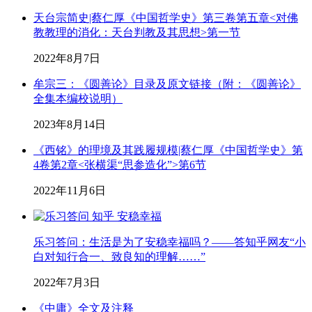
天台宗简史|蔡仁厚《中国哲学史》第三卷第五章<对佛
教教理的消化：天台判教及其思想>第一节
2022年8月7日
牟宗三：《圆善论》目录及原文链接（附：《圆善论》
全集本编校说明）
2023年8月14日
《西铭》的理境及其践履规模|蔡仁厚《中国哲学史》第
4卷第2章<张横渠“思参造化”>第6节
2022年11月6日
乐习答问：生活是为了安稳幸福吗？——答知乎网友“小
白对知行合一、致良知的理解……”
2022年7月3日
《中庸》全文及注释