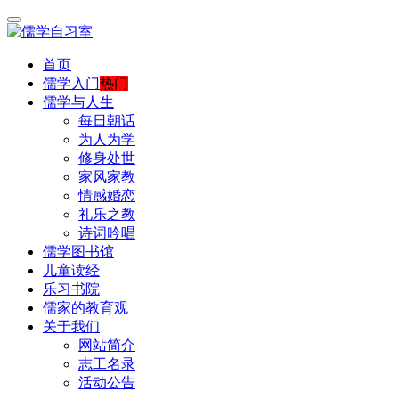
首页
儒学入门
热门
儒学与人生
每日朝话
为人为学
修身处世
家风家教
情感婚恋
礼乐之教
诗词吟唱
儒学图书馆
儿童读经
乐习书院
儒家的教育观
关于我们
网站简介
志工名录
活动公告