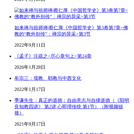
如来禅与祖师禅|蔡仁厚《中国哲学史》第3卷第7章<佛
教的“教外别传”：禅宗的异采>第3节
2022年9月11日
《孟子》注疏之<尽心章句上>第24章
2026年1月28日
牟宗三：儒教、耶教与中西文化
2022年1月17日
季谦先生：真正的道德：自由意志与自律道德（《阳明
良知教四讲》 第2讲 心即理传统 第1节）（附视频链
接）
2021年9月17日