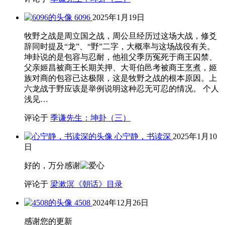
6096
2025年1月19日
牧野之战是周立国之战，周公旦经历过这场大战，修爻
辞同时提及“龙”、“野”二字，大概率与这场战役有关。
坤卦说的是包容与忍耐，他祖父季历冤死于商王囚禁、
父亲姬昌被商王长期关押、大哥伯邑考被商王烹煮，姬
族对商的包容已达极限，这是牧野之战的根本原因。上
六龙战于野应该是举例说明这种忍无可忍的情况。 个人
浅见…
评论于
季谦先生：坤卦（三）
心宁静，书读深
2025年1月10
日
好的，万分感谢
评论于
梁漱溟《朝话》目录
4508
2024年12月26日
感谢您的更新