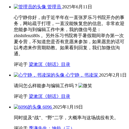
管理员
2025年6月11日
心宁静你好，由于近半年在一直张罗乐习书院开办的事
务，网站疏于打理，一直没能恢复您的信息。非常欢迎
您能参与到编辑工作中来，我的微信号是：
zhishifenzi80s 。另外乐习书院将于暑假期间举办第一次
夏令营，不知道您是否有意愿来参加，如果愿意的话可
以考虑来作营期助教。如果看到回复，我们加微信沟
通。
评论于
梁漱溟《朝话》目录
心宁静，书读深
2025年2月1日
请问怎么样能参与编辑工作吗？
评论于
梁漱溟《朝话》目录
6096
2025年1月19日
同时提及“战”、“野”二字，大概率与这场战役有关。
评论于
季谦先生：坤卦（三）