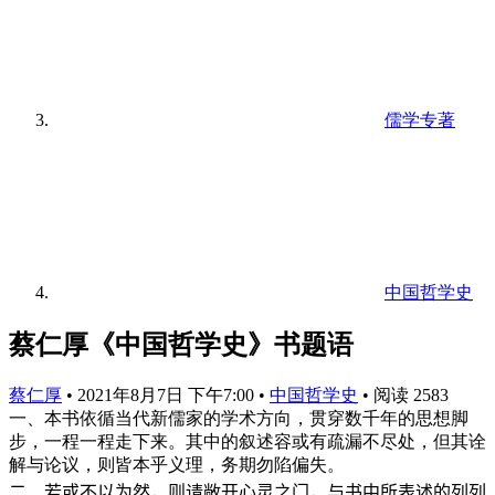
儒学专著
中国哲学史
蔡仁厚《中国哲学史》书题语
蔡仁厚
•
2021年8月7日 下午7:00
•
中国哲学史
•
阅读 2583
一、本书依循当代新儒家的学术方向，贯穿数千年的思想脚
步，一程一程走下来。其中的叙述容或有疏漏不尽处，但其诠
解与论议，则皆本乎义理，务期勿陷偏失。
二、若或不以为然，则请敞开心灵之门，与书中所表述的列列