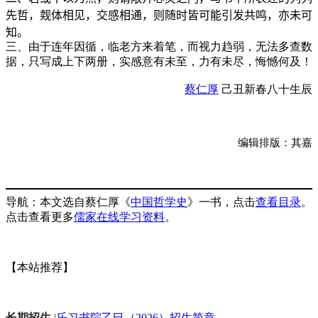
先哲，觌体相见，交感相通，则随时皆可能引发共鸣，亦未可
知。
三、由于连年因循，临老方来着笔，而视力趋弱，无法多查数
据，只写成上下两册，实感意有未至，力有未尽，悔憾何及！
蔡仁厚
己丑新春八十生辰
编辑排版：其嘉
导航：本文选自
蔡仁厚
《
中国哲学史
》一书，点击
查看目录
。
点击查看更多
儒家在线学习资料
。
【本站推荐】
长期招生
|
乐习书院乙巳（2026）招生简章