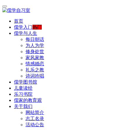
首页
儒学入门
热门
儒学与人生
每日朝话
为人为学
修身处世
家风家教
情感婚恋
礼乐之教
诗词吟唱
儒学图书馆
儿童读经
乐习书院
儒家的教育观
关于我们
网站简介
志工名录
活动公告