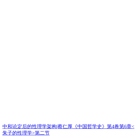
中和论定后的性理学架构|蔡仁厚《中国哲学史》第4卷第6章<
朱子的性理学>第二节