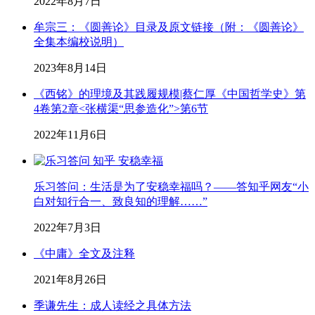
2022年8月7日
牟宗三：《圆善论》目录及原文链接（附：《圆善论》
全集本编校说明）
2023年8月14日
《西铭》的理境及其践履规模|蔡仁厚《中国哲学史》第
4卷第2章<张横渠“思参造化”>第6节
2022年11月6日
乐习答问：生活是为了安稳幸福吗？——答知乎网友“小
白对知行合一、致良知的理解……”
2022年7月3日
《中庸》全文及注释
2021年8月26日
季谦先生：成人读经之具体方法