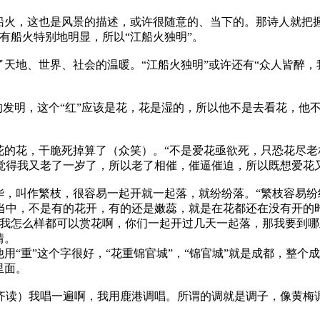
船火，这也是风景的描述，或许很随意的、当下的。那诗人就把
有船火特别地明显，所以“江船火独明”。
了天地、世界、社会的温暖。“江船火独明”或许还有“众人皆醉
甫的发明，这个“红”应该是花，花是湿的，所以他不是去看花，
花的花，干脆死掉算了（众笑）。“不是爱花亟欲死，只恐花尽老
觉得我又老了一岁了，所以老了相催，催逼催迫，所以既想爱花又
华，叫作繁枝，很容易一起开就一起落，就纷纷落。“繁枝容易纷
当中，不是有的花开，有的还是嫩蕊，就是在花都还在没有开的
样我怎么样都可以赏花啊，你们一起开过几天一起落，那我要到
情。
用“重”这个字很好，“花重锦官城”，“锦官城”就是成都，整
里面。
齐读）我唱一遍啊，我用鹿港调唱。所谓的调就是调子，像黄梅
。