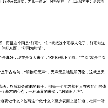
运用各种诗歌形式，尤长于律诗；风格多样，而以沉郁为主；语言精
而且这个雨是“好雨”。“知”就把这个雨拟人化了，好雨知道
件好东西，“好雨知时节”。
是真好，现在是春天来了，它刚好就下了雨。“当春”就是当春
诗是千古名句，“润物细无声”，无声无息地滋润万物，这就是天
感动，然后就会教他的孩子。那每一个地方都有人在教他们的孩
个基本的心态，一种涵养的来源，“润物细无声”。
不知道要做什么？他写这个做什么？至少表面上是知道，杜甫一听