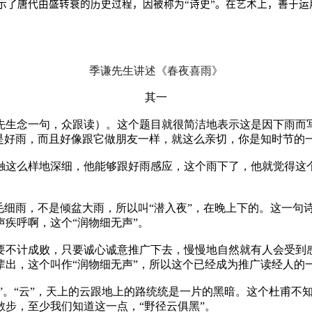
示了唐代由盛转衰的历史过程，因被称为“诗史”。在艺术上，善于
季谦先生讲述《春夜喜雨》
其一
生念一句，众跟读）。这个题目就很简洁地表示这是因下雨而写，
是好雨，而且好像跟它做朋友一样，就这么亲切，你是知时节的一
触这么样地深细，他能够跟好雨感应，这个雨下了，他就觉得这个
毛细雨，不是倾盆大雨，所以叫“潜入夜”，在晚上下的。这一句
疾呼啊，这个“润物细无声”。
要不计成败，只要诚心诚意推广下去，慢慢地自然就有人会受到
出，这个叫作“润物细无声”，所以这个已经成为推广读经人的一
径”。“云”，天上的云跟地上的路统统是一片的黑暗。这个杜甫
步，至少我们知道这一点，“野径云俱黑”。