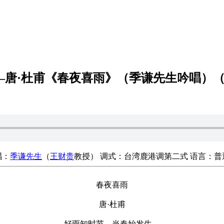
—唐·杜甫《春夜喜雨》（季谦先生吟唱）
唱：
季谦先生
（
王财贵
教授） 调式：台湾鹿港调第二式 语言：普
春夜喜雨
唐·杜甫
好雨知时节，当春始发生。