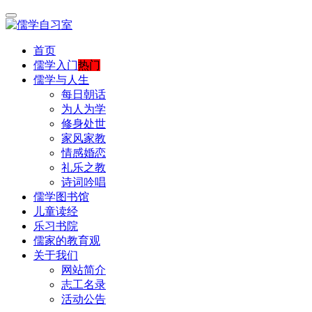
首页
儒学入门
热门
儒学与人生
每日朝话
为人为学
修身处世
家风家教
情感婚恋
礼乐之教
诗词吟唱
儒学图书馆
儿童读经
乐习书院
儒家的教育观
关于我们
网站简介
志工名录
活动公告