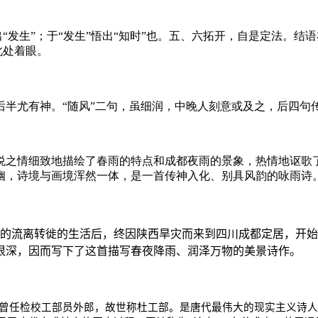
出“发生”；于“发生”悟出“知时”也。五、六拓开，自是定法。结
此处着眼。
后半尤有神。“随风”二句，虽细润，中晚人刻意或及之，后四句
悦之情细致地描绘了春雨的特点和成都夜雨的景象，热情地讴歌
幽，诗境与画境浑然一体，是一首传神入化、别具风韵的咏雨诗
的流离转徙的生活后，终因陕西旱灾而来到四川成都定居，开始
很深，因而写下了这首描写春夜降雨、润泽万物的美景诗作。
曾任检校工部员外郎，故世称杜工部。是唐代最伟大的现实主义诗人，