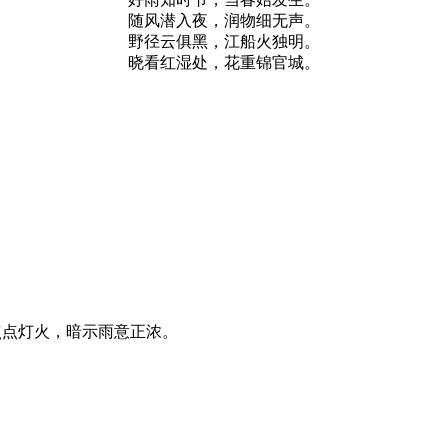
随风潜入夜，润物细无声。
野径云俱黑，江船火独明。
晓看红湿处，花重锦官城。
点点灯火，暗示雨意正浓。