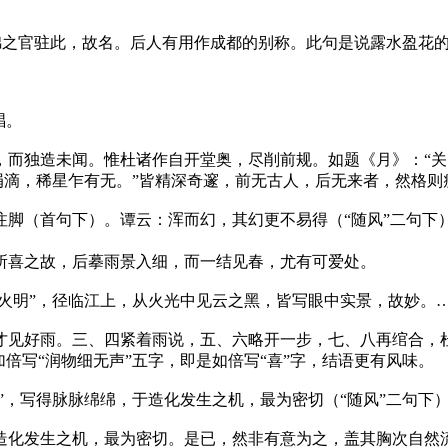
锦之官驻此，故名。后人有用作成都的别称。此句是说露水盈花
唱。
而独造未闻。惟杜诸作自开堂奥，尽削前规。如题《月》：“关
成涓滴，稀星乍有无。”皆精深奇邃，前无古人，后无来者，然格
脚（首句下）。谭云：浑而幻，其幻更不易得（“随风”二句下）
所喜之故，后摹雨景入细，而一结见春，尤有可爱处。
船火明”，径临江上，从火光中见云之黑，皆写眼中实景，故妙。…
才见好雨。三、四紧着雨说，五、六略开一步，七、八再绾合，
倍写“润物细无声”五字，即是如倍写“喜”字，结语更有风味。
”，写得脉脉绵绵，于造化发生之机，最为密切（“随风”二句下
造化发生之机，最为密切。是已，然非有意为之，盖其胸次自然