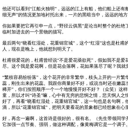
他还可以看到“江船火独明”，远远的江上有船，他们船上还有
细无声”的情况更加地衬托出来，一片的黑暗当中，远远的地方
你如果要把它再引申一点，“野径云俱黑”是论当时整个的杜绝
临时加进去的一个景物的描写。
最后两句“晓看红湿处，花重锦官城”，这个“红湿”这也是杜
人，现在是晚上，他就想到明天了。
杜甫很爱花的，杜甫曾经说“不是爱花亟欲死”，假如我不是爱
尽。这个我是爱花啊，但是花会落啊，花如果落尽了呢？我就
“繁枝容易纷纷落”，这个花开的非常繁华，枝头上开的一片繁
蕊，刚生出来的花蕊。我跟你商量好不好，或说当时还在嫩蕊
稀开”，你们按照顺序一个一个地慢慢开好不好？（众笑）这
童，所以才叫“诗圣”嘛，心中有无穷的悲悯之情，悲天悯人之
好了，再看“晓看红湿处，花重锦官城”，这一句也是名句啊，他
滴，所以“花重锦官城”，把明天要看花的景象都已经想象在心
好，再念一遍啊，这首诗是很好的，很有名。（先生带领同学
它加强一点节奏、强弱，做这种调配，像黄梅调它是一个调子