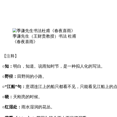
季谦先生（王财贵教授）书法 杜甫
《春夜喜雨》
【注释】
○知：
明白，知道。说雨知时节，是一种拟人化的写法。
○野径：
田野间的小路。
○“江船”句：
意谓连江上的船只都看不见，只能看见江船上的
○晓：
天刚亮的时候。
○红湿处：
雨水湿润的花丛。