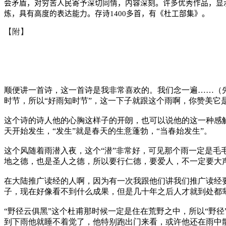
会矛盾，对穷苦人民寄予深切同情，内容深刻。许多优秀作品，显
炼，具有高度的表达能力。存诗
1400
多首，有《杜工部集》。
【附】
顺便讲一首诗，这一首诗是我非常喜欢的。我们念一遍……（先
时节，所以“好雨知时节”，这一下子就跟这个雨啊，你赞美它
这个诗的诗人他的心胸这样子的开朗，也可以说他的这一种感
天开始发生，“发生”就是春天的生意蓬勃，“当春始发生”。
这个风随着雨潜入夜，这个“潜”非常好，可见那个雨一定是毛
地之德，也是圣人之德，所以要行仁德，要爱人，不一定要大声
在大陆推广读经的人啊，因为有一次我跟他们讲我们推广读经
子，现在好像看不到什么成果，但是几十年之后人才就到处都辈
“野径云俱黑”这个杜甫那时候一定是住在荒野之中，所以“野
到下雨他就睡不着觉了，他特别跑出门来看，或许他还在雨中散