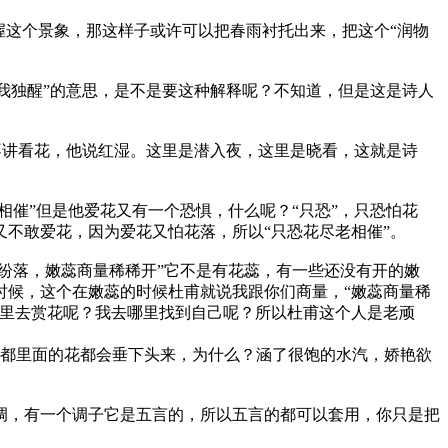
握这个景象，那这样子或许可以把春雨衬托出来，把这个“润物
，我独醒”的意思，是不是要这种解释呢？不知道，但是这是诗人
他不讲看花，他说红湿。这里是潜入夜，这里是晓看，这就是诗
相催”但是他爱花又有一个恐惧，什么呢？“只恐”，只恐怕花
不敢爱花，因为爱花又怕花落，所以“只恐花尽老相催”。
纷落，嫩蕊商量稀稀开”它不是有花蕊，有一些还没有开的嫩
时候，这个在嫩蕊的时候杜甫就说我跟你们商量，“嫩蕊商量稀
哪里去赏花呢？我去哪里找到自己呢？所以杜甫这个人是老顽
个成都里面的花都会垂下头来，为什么？涵了很饱的水汽，娇艳欲
调，有一个调子它是五言的，所以五言的都可以套用，你只是把