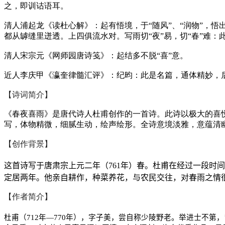
之，即训诂语耳。
清人浦起龙《读杜心解》：起有悟境，于“随风”、“润物”，悟
都从罅缝里迸透。上四俱流水对。写雨切“夜”易，切“春”难：
清人宋宗元《网师园唐诗笺》：起结多不脱“喜”意。
近人李庆甲《瀛奎律髓汇评》：纪昀：此是名篇，通体精妙，
【诗词简介】
《春夜喜雨》是唐代诗人杜甫创作的一首诗。此诗以极大的喜
写，体物精微，细腻生动，绘声绘形。全诗意境淡雅，意蕴清
【创作背景】
这首诗写于唐肃宗上元二年（
761
年）春。杜甫在经过一段时间
定居两年。他亲自耕作，种菜养花，与农民交往，对春雨之情
【作者简介】
杜甫（
712
年—
770
年），字子美，尝自称少陵野老。举进士不第，