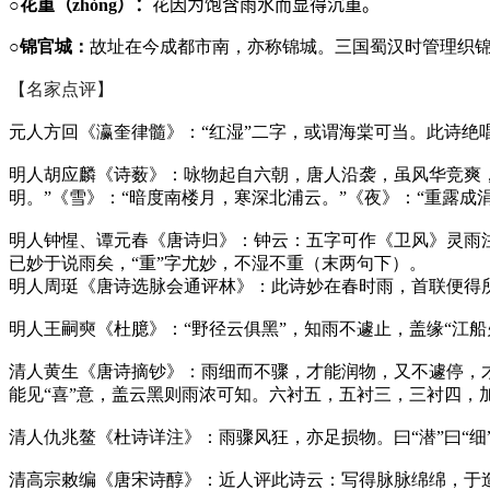
○花重（
zh
ò
ng
）：
花因为饱含雨水而显得沉重。
○锦官城：
故址在今成都市南，亦称锦城。三国蜀汉时管理织
【名家点评】
元人方回《瀛奎律髓》：“红湿”二字，或谓海棠可当。此诗绝
明人胡应麟《诗薮》：咏物起自六朝，唐人沿袭，虽风华竞爽，
明。”《雪》：“暗度南楼月，寒深北浦云。”《夜》：“重露
明人钟惺、谭元春《唐诗归》：钟云：五字可作《卫风》灵雨注
已妙于说雨矣，“重”字尤妙，不湿不重（末两句下）。
明人周珽《唐诗选脉会通评林》：此诗妙在春时雨，首联便得
明人王嗣奭《杜臆》：“野径云俱黑”，知雨不遽止，盖缘“江
清人黄生《唐诗摘钞》：雨细而不骤，才能润物，又不遽停，
能见“喜”意，盖云黑则雨浓可知。六衬五，五衬三，三衬四，加
清人仇兆鳌《杜诗详注》：雨骤风狂，亦足损物。曰“潜”曰“细
清高宗敕编《唐宋诗醇》：近人评此诗云：写得脉脉绵绵，于