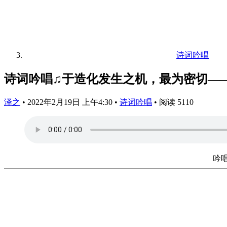
诗词吟唱
诗词吟唱♫于造化发生之机，最为密切—
泽之
•
2022年2月19日 上午4:30
•
诗词吟唱
•
阅读 5110
吟