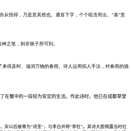
语亦从悟得，乃是意其然也。通首下字，个个咀含而出。“喜”意
传神之笔，则非馀子所可到。
了来得及时、滋润万物的春雨。诗人运用拟人手法，对春雨的描
。
了在蜀中的一段较为安定的生活。作此诗时，他已在成都草堂
宋以后被尊为“诗圣”，与李白并称“李杜”。其诗大胆揭露当时社