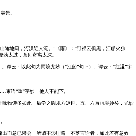
的美景。
山随地阔，河汉近人流。”《雨》：“野径云俱黑，江船火独
则瘦劲太过，意则寄寓太深。
。谭云：以此句为雨境尤妙（“江船”句下）。谭云：“红湿”字
…束语“重”字妙，他人不能下。
杜咏物诗多如此，后学之圆规方矩也。五、六写雨境妙矣，尤妙
）。
流出而意已潜会，所谓不涉理路，不落言诠者，如此若有意效