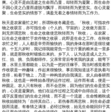
爽。心灵不是由流逝之生命而凸显，却转而为凝聚，而生命亦
不因心灵之凸显而虚脱与飘浮，而却转而为更坚实。在心灵凝
聚，生命坚实的情形下，满盈无着之春情转而为工作力。
秋天是农家最忙之时，所谓秋收冬藏是也。「秋收」可指农作
物之收获言，亦可指生命
（个人的、宇宙的）
之收敛方面言，
则无所谓悲秋，生命之收敛使悲秋转而为「秋收」。在农家，
以生命之收敛忙于农作物之收获，此即是生命之工作。在秋收
农忙之时，人人都是辛劳而愉快的，我的身体在那时是很壮健
的。十五六岁时，我记得我能背负一百廿斤重的粮米走一里多
路，就是那秋收时锻炼出来的。乡下人，认为这是成人之力。
扛、抬、挑、负我都得作。父亲常背后夸奖我的泼皮，能弯下
腰，水里土里都能去，以为是一把好庄稼手。我当时感觉着劳
作收获是一种趣味，作起来很愉快。事后我知道这不是执着与
贪得，粘着于物上，乃是一种构造的自我满足。农人由春耕而
秋收，这也是一种终始条理的运作过程。运作而有成，便是一
种圆足。农人只有秋收，而不会悲秋，因为他们的生命是坚实
的，心灵是凝聚的。他们在运作过程之完成中自得自足，这个
成字反显他们的生命之持续，而不是一个流逝，生命惟赖秋成
秋收始能转为「自持其自己」。若伤春而再悲秋，则生命必虚
脱而流逝。有春情之满涨，必经过秋收，始见生命能回归于其
自己而自持得住。生命自持得住，故到冬藏之时，灵明归来，