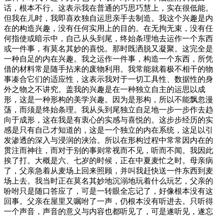
话，根本不行。这表示我在普通的巧思巧慧上，实在很低能。
但我在儿时，我即喜欢独自运思亲手去制造。我这个兴趣是内
在的构造兴趣，没有任何实用上的目的。在无拘无束，没有任
何指使或暗示中，自己从头到尾，终始条理地去运作一个东西
或一件事，有莫名其妙的喜悦。那时既洒脱又凝聚。这完全是
一种自足的内在兴趣。我之运作一件事，构造一个东西，所凭
借的材料常是随手拈来的废物利用。我常能就着极不相干的物
事凑合它们的适应性，这表示我对于一切工具性、数据性的身
外之物之不讲究。盖我的兴趣是在一种独立自主的运思以成
形，这是一种形构的美学兴趣。因为是形构，所以不能飘忽漫
荡，而须是终始条理。我从头到尾独立自足地一步一步作去趋
向于成形，这在我是有衷心的实感与喜悦的。这步步经历的实
感是只有自己才知道的，这是一个独立的内在系统，这足以引
发渗透的深入与浸润的浃洽。所以在形构过程中常常因内在的
贯注而神往，而对于别的事则常视而不见，听而不闻。我因此
挨了打。大概是六、七岁的时候，正在中夏麦忙之时。母亲病
了，父亲急着从麦场上回来照顾，并叫我赶快送一件东西到麦
场上去。我当时正在莫名其妙地沉溺地玩着什么玩艺，父亲的
吩咐只是随口答应了，可是一转眼全忘记了，好像根本没有这
回事。父亲在屋里又嘱咐了一声，仍根本没有听进去。只听得
一个声音，声音的意义与内容也都听见了，可是遂听见，遂忘