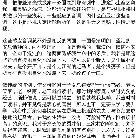
渊，把那些清光或线索一齐退卷到那深渊中，进窥那生命之奥
秘，那奥秘之混沌。这些清光是象征的符号，是与外境相接时
所激起的一些浪花，一些感应的音调。为什么凸显出这些音
调，这不是环境决定所能解析的。这是生命之奥秘，性情之奥
秘。
这些感应音调总不外是相反的两面：一面是清明的、圣洁的、
安息恬静的，向往秩序的；一面是迷离的、荒漠的、懊恼不安
的，企向于混沌的。这两面造成我生命中的矛盾。我若是顺这
些音调直接地自然地发展下去，我可以是个野人，是个诚朴的
农夫，是个开店者，是个走江湖的赶马者，是个浪荡子，但是
我没有直接地自然地发展下去，我经过了一曲。
依传统的惯例，作父母的对于子女总得安排一个读书者。老大
管家，老二经商，老三就得读书。那时我的家庭，经过先父的
经营，渐趋佳境，还可以过得去，如是就教我从学。我当时对
于读书，并不见得是衷心的喜悦，所以也不一定要从学，要升
学。我心中所亲切喜悦的实在是与土接近的农夫，与苍茫寥廓
接近的赶马者。在我的生活中，没有「万般皆下品，惟有读书
高」的意识。我对于穿长衫的秀才们，三家村的学究们，并不
见得有好感。儿时我即感觉到他们有点别扭。九岁入学，读的
是私塾。在那二、三年间我虽然也好好读书，也怕先生，但我