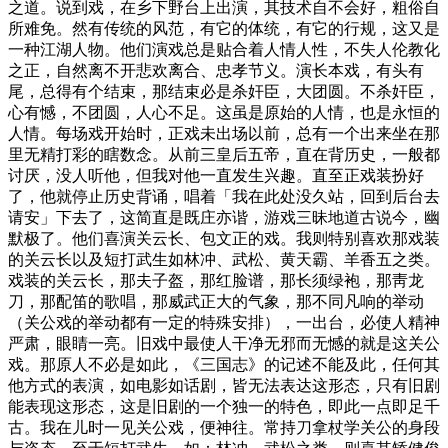
之道。说到戏，在乡下野台上出演，其技术自不会好，粗俗自
所难免。然有传统的风范，有它的体统，有它的行规，这又是
一种江湖人物。他们演戏总是贴合着人情人性，不失人伦教化
之正，自然离不开悲欢离合、忠孝节义。演长本戏，有头有
尾，总得有个结束，那结束必是杀奸臣，大团圆。不杀奸臣，
心有憾，不团圆，人心不足。这虽是原始的人情，也是永恒的
人情。每场戏开始时，正戏未出场以前，总有一个出来坐在那
里无精打彩的瞎数念。从前三皇后五帝，直在背历史，一般都
讨厌，没人听他，但我对他一直发生兴趣。直至正戏装扮好
了，他就停止历史背诵，唱着「我在此处没久站，回到后台去
请安」下去了，这简直是既庄亦谐，游戏三昧地道古说今，幽
默极了。他们喜演关云长、包文正的戏。我则特别喜欢那戏装
的关云长以及短打武生如林冲、武松、黄天霸、羊香五之类。
戏装的关云长，那夫子盔，那红脸谱，那长须绿袍，那靑龙
刀，那配笛的歌唱，那威武正大的气象，那不同凡响的举动
（关公戏的举动都有一定的特殊安排）
，一出台，必使人精神
严肃，眼睛一亮。旧戏中最使人干净无邪而无憾的就是这关公
戏。那原人不必是如此，《三国志》的记述不能及此，任何其
他方式的表演，如电影如话剧，皆无法表达这形态，只有旧剧
能表现这形态，这是旧剧的一个独一的特色，即此一点即足千
古。我在儿时一见关公戏，便神往。常持刀拿杖学关公的身段