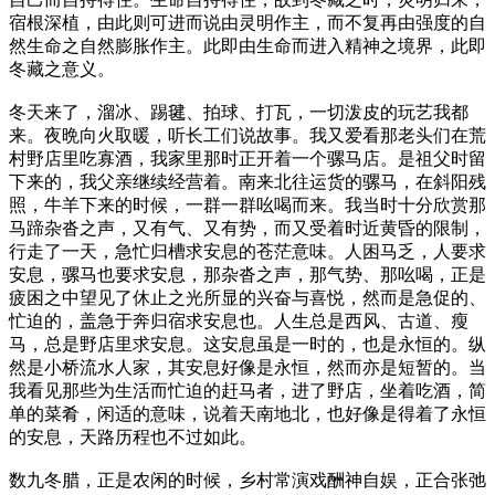
宿根深植，由此则可进而说由灵明作主，而不复再由强度的自
然生命之自然膨胀作主。此即由生命而进入精神之境界，此即
冬藏之意义。
冬天来了，溜冰、踢毽、拍球、打瓦，一切泼皮的玩艺我都
来。夜晩向火取暖，听长工们说故事。我又爱看那老头们在荒
村野店里吃寡酒，我家里那时正开着一个骡马店。是祖父时留
下来的，我父亲继续经营着。南来北往运货的骡马，在斜阳残
照，牛羊下来的时候，一群一群吆喝而来。我当时十分欣赏那
马蹄杂沓之声，又有气、又有势，而又受着时近黄昏的限制，
行走了一天，急忙归槽求安息的苍茫意味。人困马乏，人要求
安息，骡马也要求安息，那杂沓之声，那气势、那吆喝，正是
疲困之中望见了休止之光所显的兴奋与喜悦，然而是急促的、
忙迫的，盖急于奔归宿求安息也。人生总是西风、古道、瘦
马，总是野店里求安息。这安息虽是一时的，也是永恒的。纵
然是小桥流水人家，其安息好像是永恒，然而亦是短暂的。当
我看见那些为生活而忙迫的赶马者，进了野店，坐着吃酒，简
单的菜肴，闲适的意味，说着天南地北，也好像是得着了永恒
的安息，天路历程也不过如此。
数九冬腊，正是农闲的时候，乡村常演戏酬神自娱，正合张弛