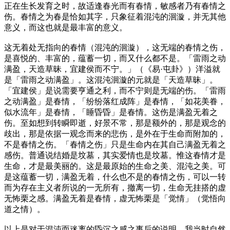
正在生长发育之时，故适逢春光而有春情，敏感者乃有春情之
伤。春情之为春是恰如其字，只象征着混沌的洄漩，并无其他
意义，而这也就是最丰富的意义。
这无着处无指向的春情（混沌的洄漩），这无端的春情之伤，
是喜悦的、丰富的，蕴蓄一切，而又什么都不是。「雷雨之动
满盈，天造草昧，宜建侯而不宁。」（《易·屯卦》）洋溢就
是「雷雨之动满盈」。这混沌洄漩的元就是「天造草昧」。
「宜建侯」是说需要亨通之利，而不宁则是无端的伤。「雷雨
之动满盈」是春情，「纷纷落红成阵」是春情，「如花美眷，
似水流年」是春情，「睡昏昏」是春情。这伤是满盈无着之
伤。至如想到转瞬即逝，好景不常，那是额外的，那是观念的
歧出，那是依据一观念而来的悲伤，是外在于生命而附加的，
不是春情之伤。「春情之伤」只是生命内在其自己满盈无着之
感伤。普通说结婚是坟墓，其实爱情也是坟墓。惟这春情才是
生命，才是最美丽的。这是最原始的生命之美、混沌之美。可
是这蕴蓄一切，满盈无着，什么也不是的春情之伤，可以一转
而为存在主义者所说的一无所有，撤离一切，生命无挂搭的虚
无怖栗之感。满盈无着是春情，虚无怖栗是「觉情」
（觉悟向
道之情）
。
以上是对于混沌而迷离的昏沉之感之事后的说明，我当时自然