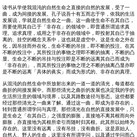
读书从学使我混沌的自然生命之直接的自然的发展，受了一
曲，成为间接的发展。
孔子说吾十有五而志于学，依我的生活
发展说，学就是自然生命之一曲。这一曲使生命不在其自己，
而要使用其自己于「非存在」的领域中，即普通所谓追求真
理。追求真理，或用之于非存在的领域中，即投射其自己于抽
离的、挂空的概念关系中，这也就是虚空中。这是生命之外在
化，因吊挂而外在化，生命不断的吊挂，即不断的投注。在其
不断的投注中，其所投注的事物之理即不断的抽离，不断的凸
显。生命之不断的吊挂与投注即是不断的远离其自己而成为
「非存在的」，而其所投注的事物之理之不断的抽离凸显亦即
是不断的远离「具体的眞实」而成为形式的、非存在的真理。
从混沌的自然生命中所放射出来的一道一道的清光，每道都在
曲折的间接发展中。而那些清光之曲折的发展也决定我的学的
生活所注意的领域与境界，以及其路数途径与形态。这些都要
经过那些清光之一曲来了解。通过这一曲，即成为非存在的，
转到普通所谓学问与真理。那些清光在自然的直接发展中，只
是生命之「在其自己」之强度的膨胀，直接地不离其根而向外
膨胀，亦直接地为其根所牵引而随时归其根。此其所以始终为
存在的。这里没有远离，没有吊挂，没有曲折。这是原始人、
自然人、野人的生命，这里没有所谓学问，以及通过学问而凸