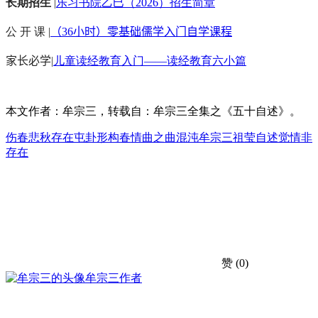
长期招生
|
乐习书院乙巳（2026）招生简章
公 开 课 |
（36小时）零基础儒学入门自学课程
家长必学
|
儿童读经教育入门——读经教育六小篇
本文作者：牟宗三，转载自：牟宗三全集之《五十自述》。
伤春悲秋
存在
屯卦
形构
春情
曲之曲
混沌
牟宗三
祖莹
自述
觉情
非
存在
赞
(0)
牟宗三
作者