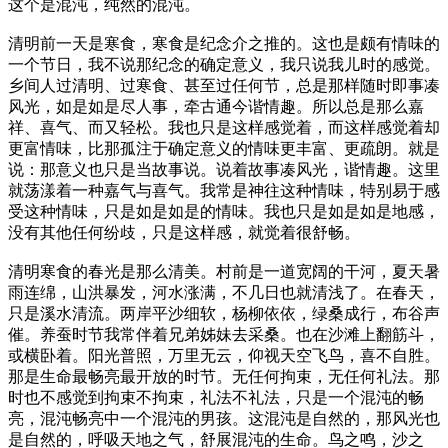
这个是混沌，纯然的混沌。
清明前一天是寒食，寒食是纪念介之推的。这也是颇有情味的
一个节日，我不说那纪念的确定意义，我只说我儿时的感觉。
乡间人过清明、过寒食、甚至过任何节，总是那样随时即事凑
风光，如是如是尽人事，牵古通今谐情趣。所以总是那么嘉
祥、喜气、而又轻松。我也只是这样感觉着，而这样感觉着却
更富情味，比那孤注于确定意义的情味更丰富、更疏朗。就是
说：那意义也只是当故事说。说着故事凑风光，谐情趣。这里
就荡漾着一种嘉气与喜气。我常是神往这种情味，特别易于感
受这种情味，只是如是如是的情味。我也只是如是如是地感，
没有其他任何纷歧，只是这样感，就觉着很舒畅。
清明寒食的春光是那么清美。村前是一道宽阔的干河，夏天暑
雨连绵，山洪暴发，河水涨满，不几日也就清浅了。在春天，
只是溪水清流。两岸平沙细软，杨柳依依，绿桑成行，布谷声
催。养蚕时节我常伴着兄弟姊妹去采桑。也在沙滩上翻筋斗，
或横卧着。阳光普照，万里无云，仰视天空飞鸟，喜不自胜。
那是生命最畅亮最开放的时节。无任何拘束，无任何礼法。那
时也不感觉到拘束不拘束，礼法不礼法，只是一个混沌的畅
亮，混沌畅亮中一个混沌的男孩。这混沌是自然的，那风光也
是自然的，呼吸天地之气，舒展混沌的生命。鸟之鸣，沙之