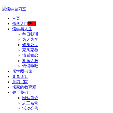
首页
儒学入门
热门
儒学与人生
每日朝话
为人为学
修身处世
家风家教
情感婚恋
礼乐之教
诗词吟唱
儒学图书馆
儿童读经
乐习书院
儒家的教育观
关于我们
网站简介
志工名录
活动公告