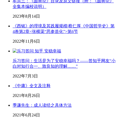
牟宗三：《圆善论》目录及原文链接（附：《圆善论》
全集本编校说明）
2023年8月14日
《西铭》的理境及其践履规模|蔡仁厚《中国哲学史》第
4卷第2章<张横渠“思参造化”>第6节
2022年11月6日
乐习答问：生活是为了安稳幸福吗？——答知乎网友“小
白对知行合一、致良知的理解……”
2022年7月3日
《中庸》全文及注释
2021年8月26日
季谦先生：成人读经之具体方法
2021年6月24日