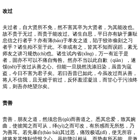
改过
夫过者，自大贤所不免，然不害其卒为大贤者，为其能改也。
故不贵于无过，而贵于能改过。诸生自思，平日亦有缺于廉耻
忠信之行者乎？亦有薄(báo)于孝友之道，陷于狡诈偷刻之习
者乎？诸生殆不至于此。不幸或有之，皆其不知而误蹈，素无
师友之讲习规饬(chì)也。诸生试内省(xǐnɡ)，万一有近于是
者，固亦不可以不痛自悔咎。然亦不当以此自歉（qiàn），遂
馁(něi)于改过从善之心。但能一旦脱然洗涤旧染，虽昔为寇
盗，今日不害为君子矣。若曰吾昔已如此，今虽改过而从善，
将人不信我，且无赎于前过，反怀羞涩凝沮，而甘心于污浊终
焉，则吾亦绝望尔矣。
责善
责善，朋友之道，然须忠告(ɡù)而善道之。悉其忠爱，致其婉
曲，使彼闻之而可从，绎(yì)之而可改，有所感而无所怒，乃
为善耳。若先暴白(bào bái)其过恶，痛毁极诋(dǐ)，使无所容，
彼将发其愧耻愤恨之心，虽欲降以相从，而势有所不能，是激