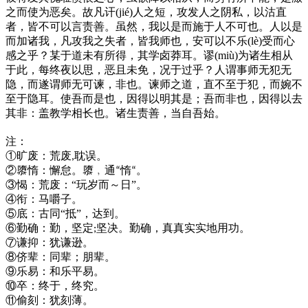
之而使为恶矣。故凡讦(jié)人之短，攻发人之阴私，以沽直
者，皆不可以言责善。虽然，我以是而施于人不可也。人以是
而加诸我，凡攻我之失者，皆我师也，安可以不乐(lè)受而心
感之乎？某于道未有所得，其学卤莽耳。谬(miù)为诸生相从
于此，每终夜以思，恶且未免，况于过乎？人谓事师无犯无
隐，而遂谓师无可谏，非也。谏师之道，直不至于犯，而婉不
至于隐耳。使吾而是也，因得以明其是；吾而非也，因得以去
其非：盖教学相长也。诸生责善，当自吾始。
注：
①旷废：荒废
耽误。
,
②隳
惰：懈怠。隳﹐通
惰
。
“
“
③愒：荒废：“玩岁而～日”。
④衔：马嚼子。
⑤底：古同“抵”，达到。
⑥勤确：勤，坚定
坚决。勤确，真真实实地用功。
;
⑦谦抑：犹谦逊。
⑧侪辈：同辈；朋辈。
⑨乐易：和乐平易。
⑩卒：终于，终究。
⑪
偷刻：犹刻薄。