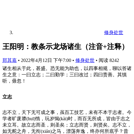
修身处世
王阳明：教条示龙场诸生（注音+注释）
郑其嘉
•
2022年4月12日 下午7:00
•
修身处世
•
阅读 8242
诸生相从于此，甚盛。恐无能为助也，以四事相规，聊以答诸
生之意：一曰立志；二曰勤学；三曰改过；四曰责善。其慎
听，毋忽！
立志
志不立，天下无可成之事，虽百工技艺，未有不本于志者。今
学者旷废隳(huī)惰，玩岁愒(kài)时，而百无所成，皆由于志之
未立耳。故立志而圣，则圣矣；立志而贤，则贤矣。志不立，
如无舵之舟，无衔(xián)之马，漂荡奔逸，终亦何所底乎？昔