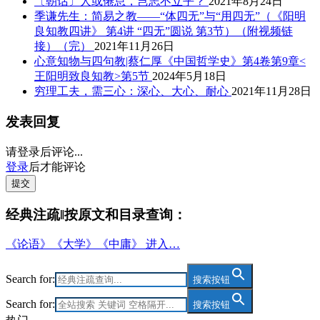
〔朝话〕人或倦怠，岂志不立乎？
2021年8月24日
季谦先生：简易之教——“体四无”与“用四无”（《阳明
良知教四讲》 第4讲 “四无”圆说 第3节）（附视频链
接）（完）
2021年11月26日
心意知物与四句教|蔡仁厚《中国哲学史》第4卷第9章<
王阳明致良知教>第5节
2024年5月18日
穷理工夫，需三心：深心、大心、耐心
2021年11月28日
发表回复
请登录后评论...
登录
后才能评论
提交
经典注疏‖按原文和目录查询：
《论语》《大学》《中庸》 进入…
Search for:
搜索按钮
Search for:
搜索按钮