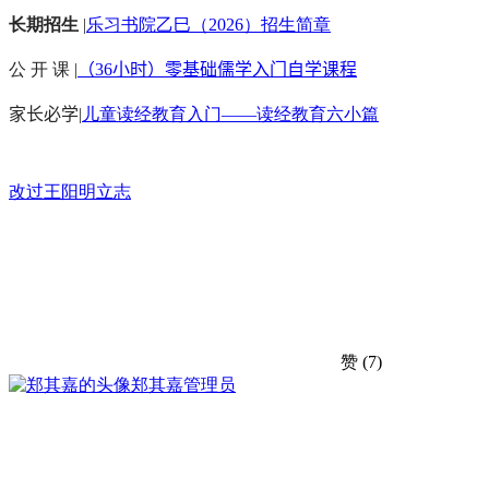
长期招生
|
乐习书院乙巳（2026）招生简章
公 开 课 |
（36小时）零基础儒学入门自学课程
家长必学
|
儿童读经教育入门——读经教育六小篇
改过
王阳明
立志
赞
(7)
郑其嘉
管理员