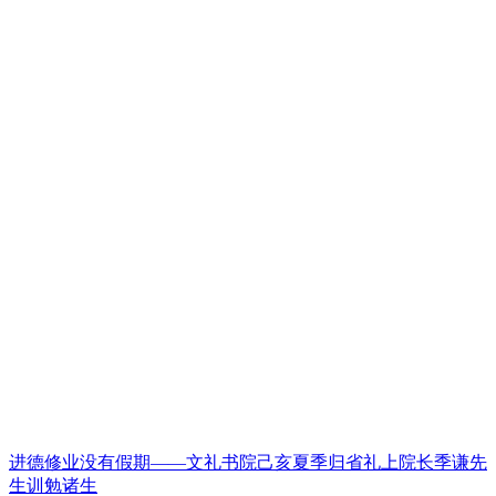
进德修业没有假期——文礼书院己亥夏季归省礼上院长季谦先
生训勉诸生