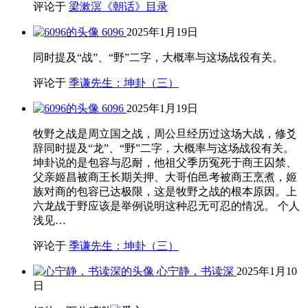
评论于
梁漱溟《朝话》目录
6096
2025年1月19日
同时提及“战”、“野”二字，大概率与这场战役有关。
评论于
季谦先生：坤卦（三）
6096
2025年1月19日
牧野之战是周立国之战，周公旦经历过这场大战，修爻
辞同时提及“龙”、“野”二字，大概率与这场战役有关。
坤卦说的是包容与忍耐，他祖父季历冤死于商王囚禁、
父亲姬昌被商王长期关押、大哥伯邑考被商王烹煮，姬
族对商的包容已达极限，这是牧野之战的根本原因。上
六龙战于野应该是举例说明这种忍无可忍的情况。 个人
浅见…
评论于
季谦先生：坤卦（三）
心宁静，书读深
2025年1月10
日