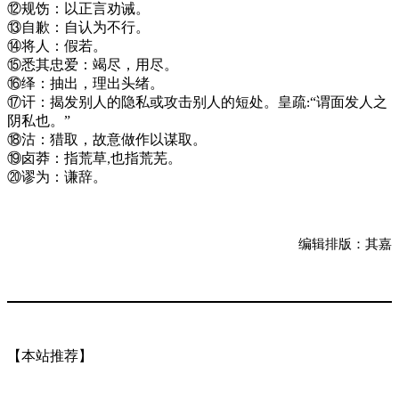
⑫
规饬：以正言劝诫。
⑬
自歉：自认为不行。
⑭
将人：假若。
⑮
悉其忠爱：竭尽，用尽。
⑯
绎：抽出，理出头绪。
⑰
讦：揭发别人的隐私或攻击别人的短处。皇疏
“谓面发人之
:
阴私也。”
⑱
沽：猎取，故意做作以谋取。
⑲
卤莽：指荒草
也指荒芜。
,
⑳
谬为：谦辞。
编辑排版：其嘉
【本站推荐】