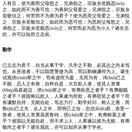
人有言，使为善而父母怒之，兄弟怨之，宗族乡党贱恶(wù)
之，如此而不为善可也；为善则父母爱之，兄弟悦之，宗族乡
党敬信之，何苦而不为善为君子？使为恶而父母爱之，兄弟悦
之，宗族乡党敬信之，如此而为恶可也；为恶则父母怒之，兄
弟怨之，宗族乡党贱恶(wù)之，何苦而必为恶为小人？诸生念
此，亦可以知所立志矣。
勤学
已立志为君子，自当从事于学。凡学之不勤，必其志之尚未笃
也。从吾游者，不以聪慧警捷为高，而以勤确谦抑为上。诸生
试观侪(chái)辈之中，苟有虚而为盈，无而为有，讳(huì)己之
不能，忌人之有善，自矜自是，大言欺人者，使其人资禀
(bǐnɡ)虽甚超迈，侪(chái)辈之中，有弗疾恶之者乎？有弗鄙贱
之者乎？彼固将以欺人，人果遂为所欺，有弗窃笑之者乎？苟
有谦默自持，无能自处，笃志力行，勤学好问，称人之善，而
咎(jiù)己之失，从人之长，而明己之短，忠信乐(lè)易，表里一
致者，使其人资禀虽甚鲁钝，侪(chái)辈之中，有弗称慕之者
乎？彼固以无能自处，而不求上人，人果遂以彼为无能，有弗
敬尚之者乎？诸生观此，亦可以知所从事于学矣。