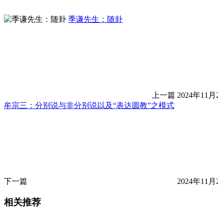
季谦先生：随卦
上一篇
2024年11月
牟宗三：分别说与非分别说以及“表达圆教”之模式
下一篇
2024年11月
相关推荐