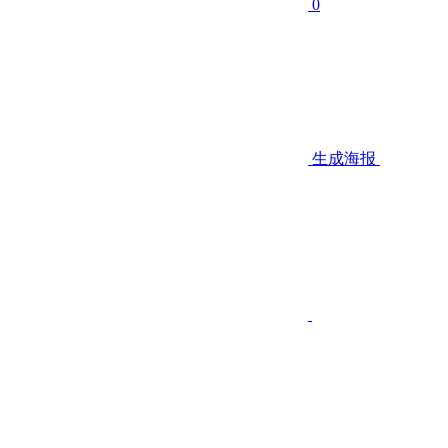
0
生成海报