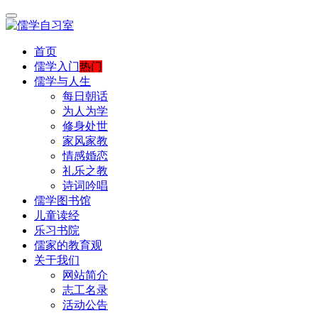
首页
儒学入门
热门
儒学与人生
每日朝话
为人为学
修身处世
家风家教
情感婚恋
礼乐之教
诗词吟唱
儒学图书馆
儿童读经
乐习书院
儒家的教育观
关于我们
网站简介
志工名录
活动公告