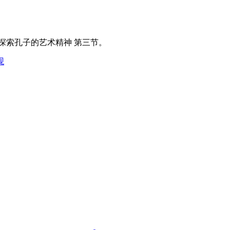
探索孔子的艺术精神 第三节。
观