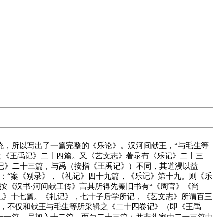
统，所以写出了一篇完整的《乐论》。汉河间献王，“与毛生等
之《王禹记》二十四篇。又《艺文志》著录有《乐记》二十三
乐记》二十三篇，与禹（按指《王禹记》）不同，其道浸以益
：“案《别录》，《礼记》四十九篇，《乐记》第十九。则《乐
按《汉书·河间献王传》言其所得先秦旧书有“《周官》《尚
礼》十七篇。《礼记》，七十子后学所记，《艺文志》所谓百三
篇，不仅和献王与毛生等所采辑之《二十四卷记》（即《王禹
十一篇，另加入十二篇，而为二十三篇；并非礼家由二十三篇中