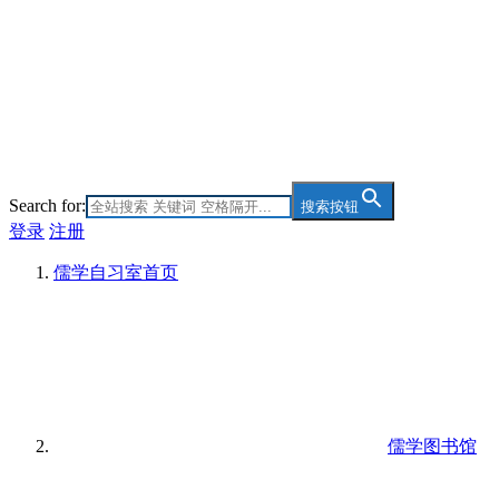
Search for:
搜索按钮
登录
注册
儒学自习室
首页
儒学图书馆