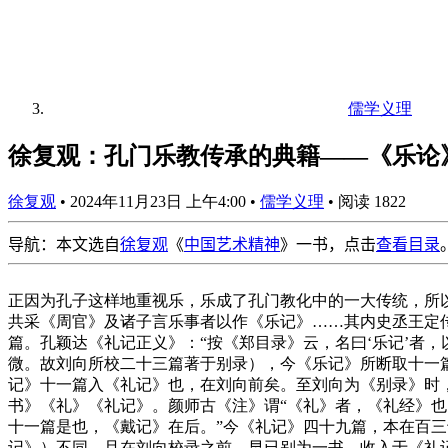
儒学义理
徐复观：孔门乐教传承的典籍——《乐论
徐复观
•
2024年11月23日 上午4:00
•
儒学义理
•
阅读 1822
导航：本文选自
徐复观
《
中国艺术精神
》一书，点击
查看目录
正因为孔子这样地重视乐，乐成了孔门教化中的一大传统，所
共采《周官》及诸子言乐事者以作《乐记》……其内史丞王定
篇。孔颖达《礼记正义》：“按《郑目录》云，名曰‘乐记’者
微。故刘向所校二十三篇著于别录），今《乐记》所断取十一
记》十一篇入《礼记》也，在刘向前矣。至刘向为《别录》时，
书》《礼》《礼记》。颜师古《注》谓“《礼》者，《礼经》
十一篇是也，《戴记》在后。”今《礼记》四十九篇，本在百
记》）不同，且在刘向校录之前，早已别为一书，收入于《礼