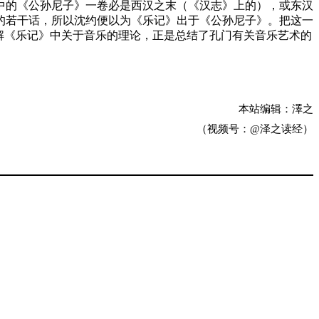
中的《公孙尼子》一卷必是西汉之末（《汉志》上的），或东汉
的若干话，所以沈约便以为《乐记》出于《公孙尼子》。把这一
解《乐记》中关于音乐的理论，正是总结了孔门有关音乐艺术的
本站编辑：澤之
（视频号：@泽之读经）