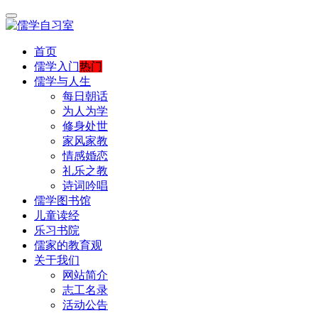
首页
儒学入门
热门
儒学与人生
每日朝话
为人为学
修身处世
家风家教
情感婚恋
礼乐之教
诗词吟唱
儒学图书馆
儿童读经
乐习书院
儒家的教育观
关于我们
网站简介
志工名录
活动公告