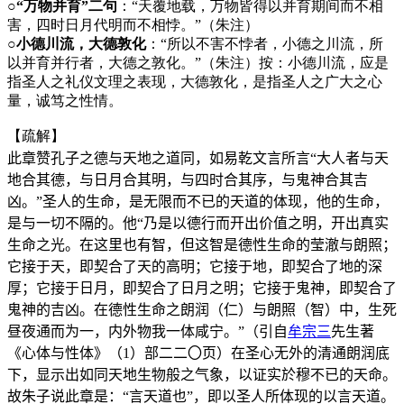
○“万物并育”二句
：“天覆地载，万物皆得以并育期间而不相
害，四时日月代明而不相悖。”（朱注）
○小德川流，大德敦化
：“所以不害不悖者，小德之川流，所
以并育并行者，大德之敦化。”（朱注）按：小德川流，应是
指圣人之礼仪文理之表现，大德敦化，是指圣人之广大之心
量，诚笃之性情。
【疏解】
此章赞孔子之德与天地之道同，如易乾文言所言“大人者与天
地合其德，与日月合其明，与四时合其序，与鬼神合其吉
凶。”圣人的生命，是无限而不已的天道的体现，他的生命，
是与一切不隔的。他“乃是以德行而开出价值之明，开出真实
生命之光。在这里也有智，但这智是德性生命的莹澈与朗照；
它接于天，即契合了天的高明；它接于地，即契合了地的深
厚；它接于日月，即契合了日月之明；它接于鬼神，即契合了
鬼神的吉凶。在德性生命之朗润（仁）与朗照（智）中，生死
昼夜通而为一，内外物我一体咸宁。”（引自
牟宗三
先生著
《心体与性体》（
1
）部二二〇页）在圣心无外的清通朗润底
下，显示出如同天地生物般之气象，以证实於穆不已的天命。
故朱子说此章是：“言天道也”，即以圣人所体现的以言天道。