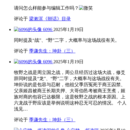
请问怎么样能参与编辑工作吗？
评论于
梁漱溟《朝话》目录
6096
2025年1月19日
同时提及“战”、“野”二字，大概率与这场战役有关。
评论于
季谦先生：坤卦（三）
6096
2025年1月19日
牧野之战是周立国之战，周公旦经历过这场大战，修爻
辞同时提及“龙”、“野”二字，大概率与这场战役有关。
坤卦说的是包容与忍耐，他祖父季历冤死于商王囚禁、
父亲姬昌被商王长期关押、大哥伯邑考被商王烹煮，姬
族对商的包容已达极限，这是牧野之战的根本原因。上
六龙战于野应该是举例说明这种忍无可忍的情况。 个人
浅见…
评论于
季谦先生：坤卦（三）