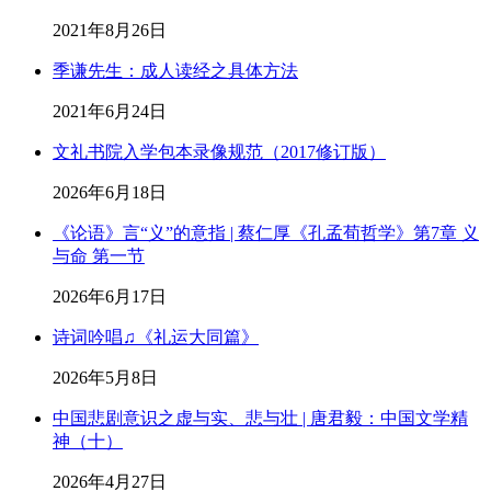
2021年8月26日
季谦先生：成人读经之具体方法
2021年6月24日
文礼书院入学包本录像规范（2017修订版）
2026年6月18日
《论语》言“义”的意指 | 蔡仁厚《孔孟荀哲学》第7章 义
与命 第一节
2026年6月17日
诗词吟唱♫《礼运大同篇》
2026年5月8日
中国悲剧意识之虚与实、悲与壮 | 唐君毅：中国文学精
神（十）
2026年4月27日