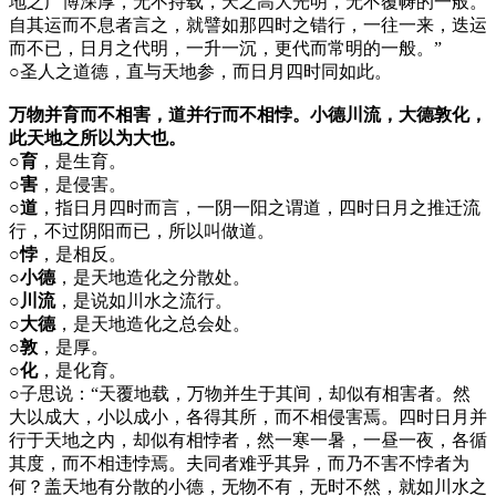
地之广博深厚，无不持载，天之高大光明，无不覆帱的一般。
自其运而不息者言之，就譬如那四时之错行，一往一来，迭运
而不已，日月之代明，一升一沉，更代而常明的一般。”
○
圣人之道德，直与天地参，而日月四时同如此。
万物并育而不相害，道并行而不相悖。小德川流，大德敦化，
此天地之所以为大也。
○育
，是生育。
○害
，是侵害。
○道
，指日月四时而言，一阴一阳之谓道，四时日月之推迁流
行，不过阴阳而已，所以叫做道。
○悖
，是相反。
○小德
，是天地造化之分散处。
○川流
，是说如川水之流行。
○大德
，是天地造化之总会处。
○敦
，是厚。
○化
，是化育。
○
子思说：“天覆地载，万物并生于其间，却似有相害者。然
大以成大，小以成小，各得其所，而不相侵害焉。四时日月并
行于天地之内，却似有相悖者，然一寒一暑，一昼一夜，各循
其度，而不相违悖焉。夫同者难乎其异，而乃不害不悖者为
何？盖天地有分散的小德，无物不有，无时不然，就如川水之