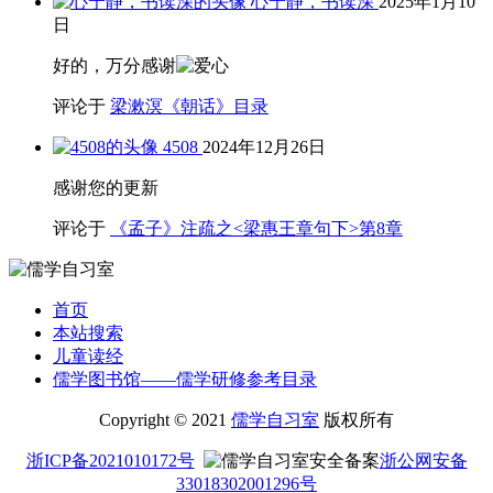
心宁静，书读深
2025年1月10
日
好的，万分感谢
评论于
梁漱溟《朝话》目录
4508
2024年12月26日
感谢您的更新
评论于
《孟子》注疏之<梁惠王章句下>第8章
首页
本站搜索
儿童读经
儒学图书馆——儒学研修参考目录
Copyright © 2021
儒学自习室
版权所有
浙ICP备2021010172号
浙公网安备
33018302001296号