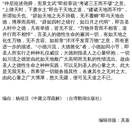
“仲尼祖述尧舜，宪章文武”即前章说“考诸三王而不缪”之意。
“上律天时，下袭水土”即合于天地之道，“建诸天地而不悖”，
所谓知天也。“辟如天地之无不持载，无不覆帱”即与天地合
德，博厚而高明。“辟如四时之错行，如日月之代明”，即言圣
人时中之德，凡有举措，皆无不宜。“万物并育而不相害，道
并行而不相悖”，言圣人的德性生命的遍润一切，有如天地之
化生万物，无不含容。如前章“洋洋乎发育万物”之意，而有更
进一步的描述。“小德川流，大德敦化”者，小德如同小节，即
圣人所实行之种种礼仪威仪，大德则指圣人之心量怀抱，一切
如川流之德皆由此如天地般广大高明而无私的性情流出。故由
圣人之德性生命之种种实践，可以见到圣人的心量之大。此大
是无我无私，而希望一切能各循其性，各遂其生之无对之大。
由此心量之广大博厚，悠久无疆，便可见天道之不已。
编自：杨祖汉《中庸义理疏解》（台湾鹅湖出版社）
编辑排版：其嘉