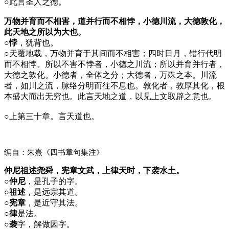
○
此言圣人之德。
万物并育而不相害，道并行而不相悖，小德川流，大德敦化，
此天地之所以为大也。
○悖
，犹背也。
○
天覆地载，万物并育于其间而不相害；四时日月，错行代明
而不相悖。所以不害不悖者，小德之川流；所以并育并行者，
大德之敦化。小德者，全体之分；大德者，万殊之本。川流
者，如川之流，脉络分明而往不息也。敦化者，敦厚其化，根
本盛大而出无穷也。此言天地之道，以见上文取辟之意也。
○
上第三十章。言天道也。
编自：朱熹《四书章句集注》
仲尼祖述尧舜，宪章文武，上律天时，下袭水土。
○仲尼
，是孔子的字。
○祖述
，是远宗其道。
○宪章
，是近守其法。
○律
是法。
○袭
字，解做因字。