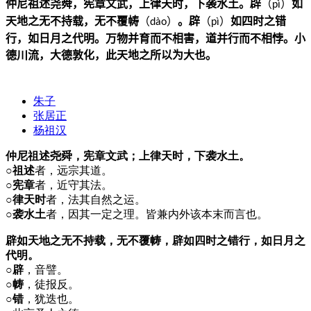
仲尼祖述尧舜，宪章文武，上律天时，下袭水土。辟
（
）
如
p
ì
天地之无不持载，无不覆帱
（
）
。辟
（
）
如四时之错
d
à
o
p
ì
行，如日月之代明。万物并育而不相害，道并行而不相悖。小
德川流，大德敦化，此天地之所以为大也。
朱子
张居正
杨祖汉
仲尼祖述尧舜，宪章文武；上律天时，下袭水土。
○祖述
者，远宗其道。
○宪章
者，近守其法。
○律天时
者，法其自然之运。
○袭水土
者，因其一定之理。皆兼内外该本末而言也。
辟如天地之无不持载，无不覆帱，辟如四时之错行，如日月之
代明。
○辟
，音譬。
○帱
，徒报反。
○错
，犹迭也。