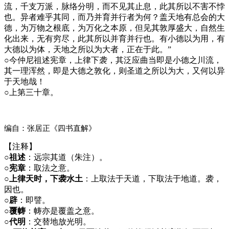
流，千支万派，脉络分明，而不见其止息，此其所以不害不悖
也。异者难乎其同，而乃并育并行者为何？盖天地有总会的大
德，为万物之根底，为万化之本原，但见其敦厚盛大，自然生
化出来，无有穷尽，此其所以并育并行也。有小德以为用，有
大德以为体，天地之所以为大者，正在于此。”
○
今仲尼祖述宪章，上律下袭，其泛应曲当即是小德之川流，
其一理浑然，即是大德之敦化，则圣道之所以为大，又何以异
于天地哉！
○
上第三十章。
编自：张居正《四书直解》
【注释】
○祖述
：远宗其道（朱注）。
○宪章
：取法之意。
○上律天时，下袭水土
：上取法于天道，下取法于地道。袭，
因也。
○辟
：即譬。
○覆帱
：帱亦是覆盖之意。
○代明
：交替地放光明。