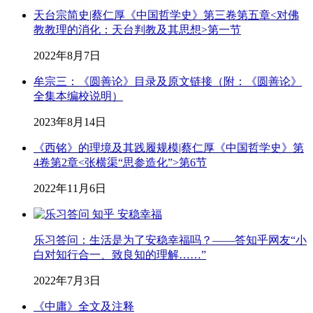
天台宗简史|蔡仁厚《中国哲学史》第三卷第五章<对佛
教教理的消化：天台判教及其思想>第一节
2022年8月7日
牟宗三：《圆善论》目录及原文链接（附：《圆善论》
全集本编校说明）
2023年8月14日
《西铭》的理境及其践履规模|蔡仁厚《中国哲学史》第
4卷第2章<张横渠“思参造化”>第6节
2022年11月6日
乐习答问：生活是为了安稳幸福吗？——答知乎网友“小
白对知行合一、致良知的理解……”
2022年7月3日
《中庸》全文及注释