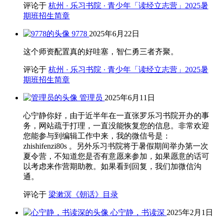
评论于
杭州 · 乐习书院 · 青少年「读经立志营」2025暑
期班招生简章
9778
2025年6月22日
这个师资配置真的好哇塞，智仁勇三者齐聚。
评论于
杭州 · 乐习书院 · 青少年「读经立志营」2025暑
期班招生简章
管理员
2025年6月11日
心宁静你好，由于近半年在一直张罗乐习书院开办的事
务，网站疏于打理，一直没能恢复您的信息。非常欢迎
您能参与到编辑工作中来，我的微信号是：
zhishifenzi80s 。另外乐习书院将于暑假期间举办第一次
夏令营，不知道您是否有意愿来参加，如果愿意的话可
以考虑来作营期助教。如果看到回复，我们加微信沟
通。
评论于
梁漱溟《朝话》目录
心宁静，书读深
2025年2月1日