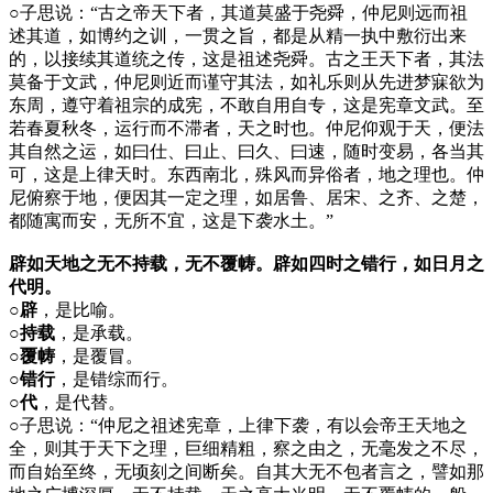
○
子思说：“古之帝天下者，其道莫盛于尧舜，仲尼则远而祖
述其道，如博约之训，一贯之旨，都是从精一执中敷衍出来
的，以接续其道统之传，这是祖述尧舜。古之王天下者，其法
莫备于文武，仲尼则近而谨守其法，如礼乐则从先进梦寐欲为
东周，遵守着祖宗的成宪，不敢自用自专，这是宪章文武。至
若春夏秋冬，运行而不滞者，天之时也。仲尼仰观于天，便法
其自然之运，如曰仕、曰止、曰久、曰速，随时变易，各当其
可，这是上律天时。东西南北，殊风而异俗者，地之理也。仲
尼俯察于地，便因其一定之理，如居鲁、居宋、之齐、之楚，
都随寓而安，无所不宜，这是下袭水土。”
辟如天地之无不持载，无不覆帱。辟如四时之错行，如日月之
代明。
○辟
，是比喻。
○持载
，是承载。
○覆帱
，是覆冒。
○错行
，是错综而行。
○代
，是代替。
○
子思说：“仲尼之祖述宪章，上律下袭，有以会帝王天地之
全，则其于天下之理，巨细精粗，察之由之，无毫发之不尽，
而自始至终，无顷刻之间断矣。自其大无不包者言之，譬如那