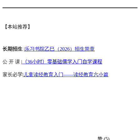
【本站推荐】
长期招生
|
乐习书院乙巳（2026）招生简章
公 开 课 |
（36小时）零基础儒学入门自学课程
家长必学
|
儿童读经教育入门——读经教育六小篇
赞
(5)