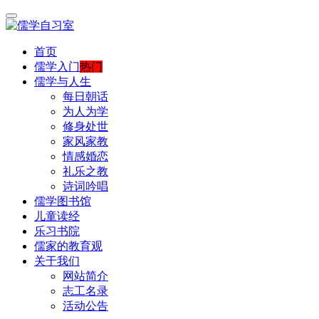
首页
儒学入门
热门
儒学与人生
每日朝话
为人为学
修身处世
家风家教
情感婚恋
礼乐之教
诗词吟唱
儒学图书馆
儿童读经
乐习书院
儒家的教育观
关于我们
网站简介
志工名录
活动公告