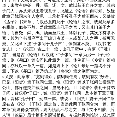
道，未尝有继尧、舜、禹、汤、文、武以新王自任之意。其弟
子门人，亦从未以王者视孔子，此证之《论语》而可知。故疑
此章乃战国末年人意见，上承荀子尊孔子为后王而来，又慕效
《孟子》书末章，而以己意附此于《论语》之末。或疑此章多
有脱佚，似亦不然。盖此章既非孔子之言，又非其门弟子之
语，而自尧、舜、禹、汤而至武王，终以孔子，其次序有条不
紊，其为全书后序而出于编订者某一人或某几人之手，殆可无
疑。又此章下接“子张问于孔子曰”，体例甚不类。《汉书·艺
文志》：“《论语》古二十一篇，出孔子壁中，有两《子张》
篇”，当是古《论语》即以此下“子张问”一章为另一《子张》
篇，则《尧曰》篇实即以此章为一篇。体例正与《乡党》篇相
同，亦只以一章为一篇。如是则上下《论》最后一篇均不分
章，下论《尧曰》篇乃仿上论《乡党》篇之例而为之。
○
又按：此章末，“宽则得众，信则民任焉，敏则有功”数语，
已见《阳货》篇子张问仁章。惟《阳货》篇以子张问仁横隔于
公山、佛肸连类并载之间，显见不伦。且《论语》载孔子答弟
子问，皆仅称“子曰”，独《阳货》篇子张问，及本篇下章子张
问，皆称“孔子曰”，别成一体。或说：《阳货》篇子张问仁章
原在古《论》《子张》篇之首，当是此两子张问合为一篇。而
本章“宽则得众”数语，则为脱乱不尽之文，与上文不相蒙。后
人谓《论语》后十篇多有脱误是也。今据此再为推说，或此两