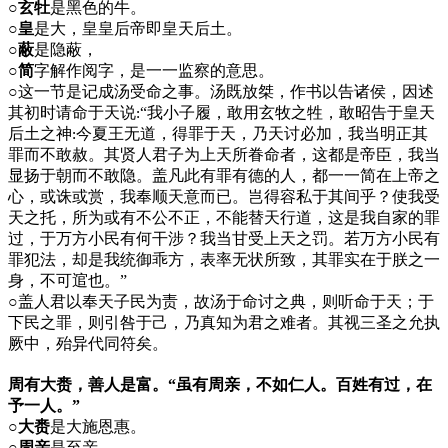
○玄牡
是黑色的牛。
○皇
是大，皇皇后帝即皇天后土。
○蔽
是隐蔽，
○简
字解作阅字，是一一监察的意思。
○
这一节是记成汤受命之事。汤既放桀，作书以告诸侯，因述
其初时请命于天说
“我小子履，敢用玄牧之牲，敢昭告于皇天
:
后土之神
今夏王无道，得罪于天，乃天讨必加，我当明正其
:
罪而不敢赦。其贤人君子为上天所眷命者，这都是帝臣，我当
显扬于朝而不敢隐。盖凡此有罪有德的人，都一一简在上帝之
心，或诛或赏，我奉顺天意而已。岂得容私于其间乎？使我受
天之托，所为或有不公不正，不能替天行道，这是我自家的罪
过，于万方小民有何干涉？我当甘受上天之罚。若万方小民有
罪犯法，却是我统御乖方，表率无状所致，其罪实在于朕之一
身，不可逭也。”
○
盖人君以奉天子民为责，故汤于命讨之典，则听命于天；于
下民之罪，则引咎于己，乃真知为君之难者。其视三圣之允执
厥中，殆异代同符矣。
周有大赉，善人是富。“虽有周亲，不如仁人。百姓有过，在
予一人。”
○大赉
是大施恩惠。
○周亲
是至亲。