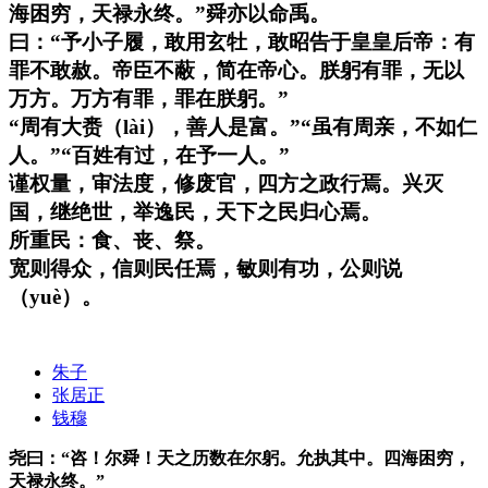
海困穷，天禄永终。”舜亦以命禹。
曰：“予小子履，敢用玄牡，敢昭告于皇皇后帝：有
罪不敢赦。帝臣不蔽，简在帝心。朕躬有罪，无以
万方。万方有罪，罪在朕躬。”
“周有大赉（lài），善人是富。”“虽有周亲，不如仁
人。”“百姓有过，在予一人。”
谨权量，审法度，修废官，四方之政行焉。兴灭
国，继绝世，举逸民，天下之民归心焉。
所重民：食、丧、祭。
宽则得众，信则民任焉，敏则有功，公则说
（yuè）。
朱子
张居正
钱穆
尧曰：“咨！尔舜！天之历数在尔躬。允执其中。四海困穷，
天禄永终。”