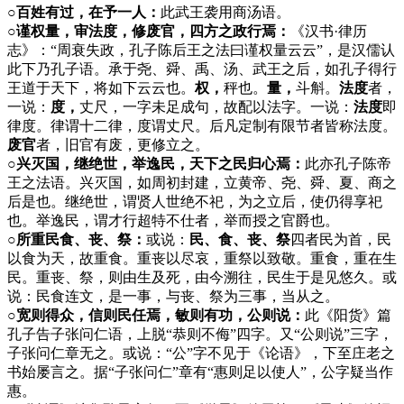
○百姓有过，在予一人：
此武王袭用商汤语。
○谨权量，审法度，修废官，四方之政行焉：
《汉书·律历
志》：“周衰失政，孔子陈后王之法曰谨权量云云”，是汉儒认
此下乃孔子语。承于尧、舜、禹、汤、武王之后，如孔子得行
王道于天下，将如下云云也。
权，
秤也。
量，
斗斛。
法度
者，
一说：
度，
丈尺，一字未足成句，故配以法字。一说：
法度
即
律度。律谓十二律，度谓丈尺。后凡定制有限节者皆称法度。
废官
者，旧官有废，更修立之。
○兴灭国，继绝世，举逸民，天下之民归心焉：
此亦孔子陈帝
王之法语。兴灭国，如周初封建，立黄帝、尧、舜、夏、商之
后是也。继绝世，谓贤人世绝不祀，为之立后，使仍得享祀
也。举逸民，谓才行超特不仕者，举而授之官爵也。
○所重民食、丧、祭：
或说：
民、食、丧、祭
四者民为首，民
以食为天，故重食。重丧以尽哀，重祭以致敬。重食，重在生
民。重丧、祭，则由生及死，由今溯往，民生于是见悠久。或
说：民食连文，是一事，与丧、祭为三事，当从之。
○宽则得众，信则民任焉，敏则有功，公则说：
此《阳货》篇
孔子告子张问仁语，上脱“恭则不侮”四字。又“公则说”三字，
子张问仁章无之。或说：“公”字不见于《论语》，下至庄老之
书始屡言之。据“子张问仁”章有“惠则足以使人”，公字疑当作
惠。