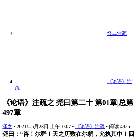
经典注疏
《论语》注
疏
《论语》注疏之 尧曰第二十 第01章|总第
497章
泽之
•
2021年5月28日 上午10:07
•
《论语》注疏
•
阅读 4925
尧曰：“咨！尔舜！天之历数在尔躬，允执其中！四