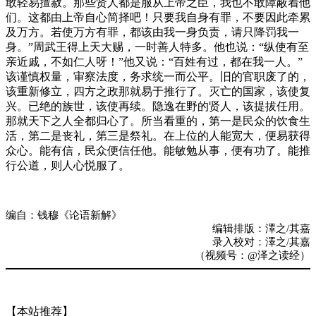
敢轻易擅赦。那些贤人都是服从上帝之臣，我也不敢障蔽着他
们。这都由上帝自心简择吧！只要我自身有罪，不要因此牵累
及万方。若使万方有罪，都该由我一身负责，请只降罚我一
身。”周武王得上天大赐，一时善人特多。他也说：“纵使有至
亲近戚，不如仁人呀！”他又说：“百姓有过，都在我一人。”
该谨慎权量，审察法度，务求统一而公平。旧的官职废了的，
该重新修立，四方之政那就易于推行了。灭亡的国家，该使复
兴。已绝的族世，该使再续。隐逸在野的贤人，该提拔任用。
那就天下之人全都归心了。所当看重的，第一是民众的饮食生
活，第二是丧礼，第三是祭礼。在上位的人能宽大，便易获得
众心。能有信，民众便信任他。能敏勉从事，便有功了。能推
行公道，则人心悦服了。
编自：钱穆《论语新解》
编辑排版：澤之/其嘉
录入校对：澤之/其嘉
（视频号：@泽之读经）
【本站推荐】