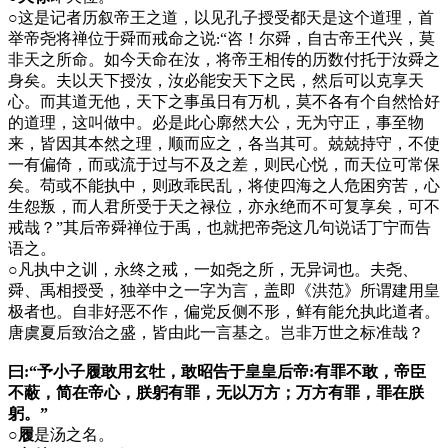
○
这是记者历叙帝王之道，以见孔子授受都天是这个道理，首
举帝尧将禅位于舜而戒命之说
“咨！尔舜，自古帝王代兴，莫
:
非天之所命。如今天命在汝，将帝王相传的历数付托于汝舜之
身矣。夫以天下授汝，汝必能安天下之民，然后可以克享天
心。而其道无他，天下之事虽日有万机，莫不各有个自然恰好
的道理，这叫做中。必是此心廓然大公，无为守正，事至物
来，皆因其本然之理，顺而应之，各当其可。兢兢持守，不使
一有偏倚，而或流于过与不及之差，则民心悦，而天位可常保
矣。苟或不能执中，则政乖民乱，将使四海之人危困穷苦，心
生怨叛，而人君所受于天之禄位，亦永绝而不可复享矣，可不
戒哉？”其后帝舜禅位于禹，也就把帝尧这几句说话丁宁而告
语之。
○
凡执中之训，永终之戒，一如尧之所，无异词也。夫尧、
舜、禹相授受，独举中之一字为言，盖即《洪范》所谓建用皇
极者也。自非好恶不作，偏党反侧不形，鲜有能允执此道者。
唐虞夏后致治之盛，皆由此一言基之。岂非万世之标准哉？
曰:“予小子履敢用玄牡，敢昭告于皇皇后帝:有罪不敢，帝臣
不蔽，简在帝心，朕躬有罪，无以万方；万方有罪，罪在朕
躬。”
○履
是汤之名。