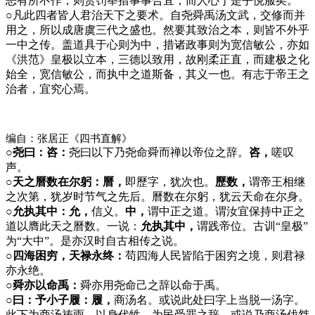
恶有所不作，则赏罚举措事事合宜，而人心于是乎悦服矣。
○
凡此四者皆人君治天下之要术。自尧舜禹汤文武，交修而并
用之，所以成唐虞三代之盛也。然要其致治之本，则皆不外乎
一中之传。盖道具于心则为中，措诸政事则为宽信敏公，亦如
《洪范》皇极以立本，三德以致用，故刚柔正直，而建极之化
始全，宽信敏公，而执中之道斯备，其义一也。有志于帝王之
治者，宜究心焉。
编自：张居正《四书直解》
○尧曰：咨：
尧曰以下乃尧命舜而禅以帝位之辞。
咨，
嗟叹
声。
○天之曆数在尔躬：曆，
即歷字，犹次也。
歷数，
谓帝王相继
之次第，犹岁时节气之先后。曆数在尔躬，犹云天命在尔身。
○允执其中：允，
信义。
中，
谓中正之道。谓汝宜保持中正之
道以膺此天之曆数。一说：
允执其中，
谓践帝位。古训“皇极”
为“大中”。是亦汉时自古相传之说。
○四海困穷，天禄永终：
苟四海人民皆陷于困穷之境，则君禄
亦永绝。
○舜亦以命禹：
舜亦用尧命己之辞以命于禹。
○曰：予小子履：履，
商汤名。或说此处曰字上当脱一汤字。
此下为商汤祷雨，以身代牲，为民受罪之辞。或说乃商汤伐桀