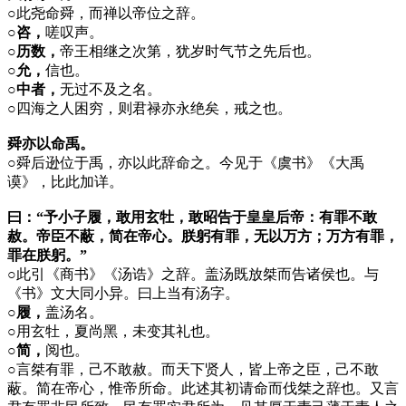
○
此尧命舜，而禅以帝位之辞。
○咨，
嗟叹声。
○历数，
帝王相继之次第，犹岁时气节之先后也。
○允，
信也。
○中者，
无过不及之名。
○
四海之人困穷，则君禄亦永绝矣，戒之也。
舜亦以命禹。
○
舜后逊位于禹，亦以此辞命之。今见于《虞书》《大禹
谟》，比此加详。
曰：“予小子履，敢用玄牡，敢昭告于皇皇后帝：有罪不敢
赦。帝臣不蔽，简在帝心。朕躬有罪，无以万方；万方有罪，
罪在朕躬。”
○
此引《商书》《汤诰》之辞。盖汤既放桀而告诸侯也。与
《书》文大同小异。曰上当有汤字。
○履，
盖汤名。
○
用玄牡，夏尚黑，未变其礼也。
○简，
阅也。
○
言桀有罪，己不敢赦。而天下贤人，皆上帝之臣，己不敢
蔽。简在帝心，惟帝所命。此述其初请命而伐桀之辞也。又言