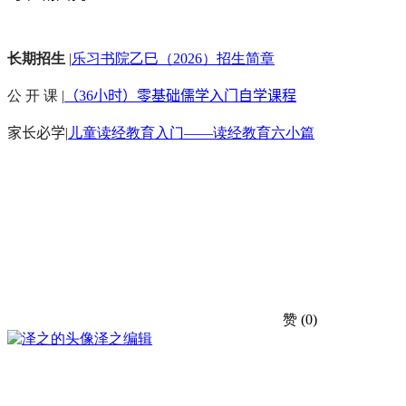
长期招生
|
乐习书院乙巳（2026）招生简章
公 开 课 |
（36小时）零基础儒学入门自学课程
家长必学
|
儿童读经教育入门——读经教育六小篇
赞
(0)
泽之
编辑