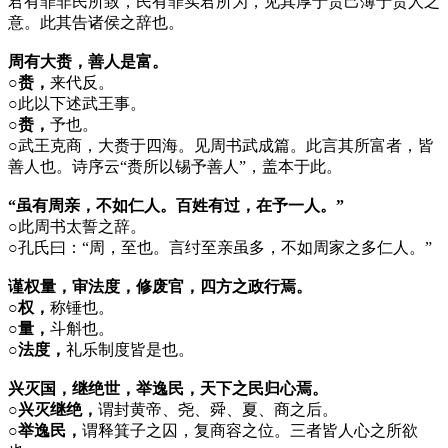
君有罪非民所致，民有罪实君所为，见其厚于责己薄于责人之
意。此其告诸侯之辞也。
周有大赉，善人是富。
○赉，
来代反。
○
此以下述武王事。
○赉，
予也。
○
武王克商，大赉于四海。见周书武成篇。此言其所富者，皆
善人也。诗序云“赉所以锡予善人”，盖本于此。
“虽有周亲，不如仁人。百姓有过，在予一人。”
○
此周书太誓之辞。
○
孔氏曰：“周，至也。言纣至亲虽多，不如周家之多仁人。”
谨权量，审法度，修废官，四方之政行焉。
○权，
称锤也。
○量，
斗斛也。
○法度，
礼乐制度皆是也。
兴灭国，继绝世，举逸民，天下之民归心焉。
○兴灭继绝，
谓封黄帝、尧、舜、夏、商之后。
○举逸民，
谓释箕子之囚，复商容之位。三者皆人心之所欲