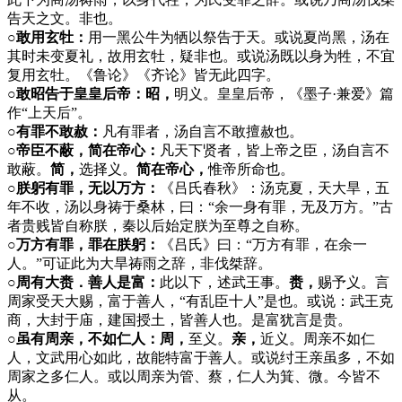
告天之文。非也。
○敢用玄牡：
用一黑公牛为牺以祭告于天。或说夏尚黑，汤在
其时未变夏礼，故用玄牡，疑非也。或说汤既以身为牲，不宜
复用玄牡。《鲁论》《齐论》皆无此四字。
○敢昭告于皇皇后帝：昭，
明义。皇皇后帝，《墨子·兼爱》篇
作“上天后”。
○有罪不敢赦：
凡有罪者，汤自言不敢擅赦也。
○帝臣不蔽，简在帝心：
凡天下贤者，皆上帝之臣，汤自言不
敢蔽。
简，
选择义。
简在帝心，
惟帝所命也。
○朕躬有罪，无以万方：
《吕氏春秋》：汤克夏，天大旱，五
年不收，汤以身祷于桑林，曰：“余一身有罪，无及万方。”古
者贵贱皆自称朕，秦以后始定朕为至尊之自称。
○万方有罪，罪在朕躬：
《吕氏》曰：“万方有罪，在余一
人。”可证此为大旱祷雨之辞，非伐桀辞。
○周有大赉．善人是富：
此以下，述武王事。
赉，
赐予义。言
周家受天大赐，富于善人，“有乱臣十人”是也。或说：武王克
商，大封于庙，建国授土，皆善人也。是富犹言是贵。
○虽有周亲，不如仁人：周，
至义。
亲，
近义。周亲不如仁
人，文武用心如此，故能特富于善人。或说纣王亲虽多，不如
周家之多仁人。或以周亲为管、蔡，仁人为箕、微。今皆不
从。