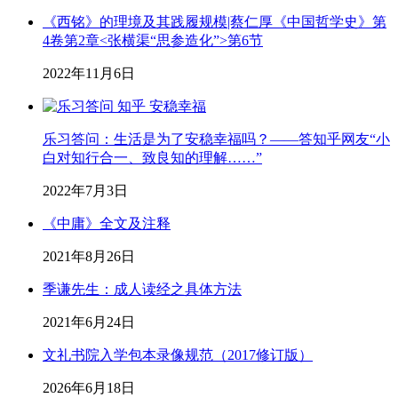
《西铭》的理境及其践履规模|蔡仁厚《中国哲学史》第
4卷第2章<张横渠“思参造化”>第6节
2022年11月6日
乐习答问：生活是为了安稳幸福吗？——答知乎网友“小
白对知行合一、致良知的理解……”
2022年7月3日
《中庸》全文及注释
2021年8月26日
季谦先生：成人读经之具体方法
2021年6月24日
文礼书院入学包本录像规范（2017修订版）
2026年6月18日