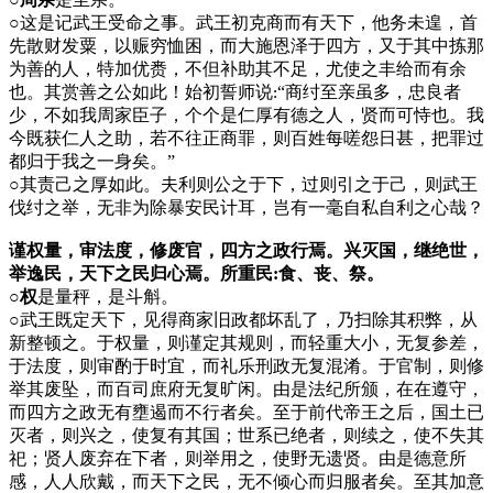
○
这是记武王受命之事。武王初克商而有天下，他务未遑，首
先散财发粟，以赈穷恤困，而大施恩泽于四方，又于其中拣那
为善的人，特加优赉，不但补助其不足，尤使之丰给而有余
也。其赏善之公如此！始初誓师说
“商纣至亲虽多，忠良者
:
少，不如我周家臣子，个个是仁厚有德之人，贤而可恃也。我
今既获仁人之助，若不往正商罪，则百姓每嗟怨日甚，把罪过
都归于我之一身矣。”
○
其责己之厚如此。夫利则公之于下，过则引之于己，则武王
伐纣之举，无非为除暴安民计耳，岂有一毫自私自利之心哉？
谨权量，审法度，修废官，四方之政行焉。兴灭国，继绝世，
举逸民，天下之民归心焉。所重民:食、丧、祭。
○权
是量秤，是斗斛。
○
武王既定天下，见得商家旧政都坏乱了，乃扫除其积弊，从
新整顿之。于权量，则谨定其规则，而轻重大小，无复参差，
于法度，则审酌于时宜，而礼乐刑政无复混淆。于官制，则修
举其废坠，而百司庶府无复旷闲。由是法纪所颁，在在遵守，
而四方之政无有壅遏而不行者矣。至于前代帝王之后，国土已
灭者，则兴之，使复有其国；世系已绝者，则续之，使不失其
祀；贤人废弃在下者，则举用之，使野无遗贤。由是德意所
感，人人欣戴，而天下之民，无不倾心而归服者矣。至其加意