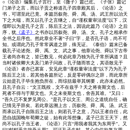
○
《论语》编集孔子言行，至《微子》篇已讫。《子张》篇记
门弟子之言，而以子贡之称道孔子四章殿其后，《论语》之
书，可谓至此已竟。本篇历叙尧、舜、禹、汤、武王所以治天
下之大端，而又以孔子之言继之，自“谨权量审法度”以下，汉
儒即以为是孔子之言，陈后王之法，因说此篇乃《论语》之后
序，犹
《孟子》
之书亦以历叙尧、舜、汤、文、孔子之相承作
全书之后序也。然此章全不著“子曰”字，是否孔子语，尚不可
知。或谓此乃孔子常常讽道之辞，殊无证。《泰伯》篇末已备
载孔子论述尧、舜、禹、文、武之事，他章论尧、舜以下古帝
王者尚亦有之，皆已数见，何必此章乃独为孔子常所讽道？且
当时诸侯卿大夫及门弟子问政，孔子随而答之，其语散见于
《论语》者亦已甚富，安见此章“谨权量审法度”以下乃为孔子
陈后王之法，若其他各篇所记，反是零碎偶尔之辞，而此章所
云始是孔子毕生抱负所在，而综括最举其纲要，此亦未必然。
且孔子自云：“文王既殁，文不在兹乎？天之将丧斯文也，后
死者不得与于斯文也。天之未丧斯文也，舍吾其谁。”又曰：
“吾久已不复梦见周公。”是孔子以文王、周公之道统自任，确
已情见乎辞矣。若此章远溯上古，历叙尧、舜、禹、汤、武王
而承以孔子自陈后王之法，则若孔子之意，乃以王者自任，此
恐自战国晚年荀卿之徒，始有此等想像。孟子已言王天下，然
尚不以孔子当王者。《论语》只言“用我者我其为东周乎”。又
曰“郁郁乎文哉吾从周”。可证孔子生时，其心中仅欲复兴周