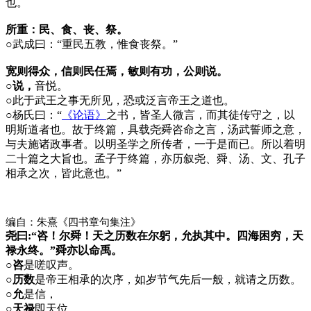
也。
所重：民、食、丧、祭。
○
武成曰：“重民五教，惟食丧祭。”
宽则得众，信则民任焉，敏则有功，公则说。
○说，
音悦。
○
此于武王之事无所见，恐或泛言帝王之道也。
○
杨氏曰：“
《论语》
之书，皆圣人微言，而其徒传守之，以
明斯道者也。故于终篇，具载尧舜咨命之言，汤武誓师之意，
与夫施诸政事者。以明圣学之所传者，一于是而已。所以着明
二十篇之大旨也。孟子于终篇，亦历叙尧、舜、汤、文、孔子
相承之次，皆此意也。”
编自：朱熹《四书章句集注》
尧曰:“咨！尔舜！天之历数在尔躬，允执其中。四海困穷，天
禄永终。”舜亦以命禹。
○咨
是嗟叹声。
○历数
是帝王相承的次序，如岁节气先后一般，就请之历数。
○允
是信，
○天禄
即天位。