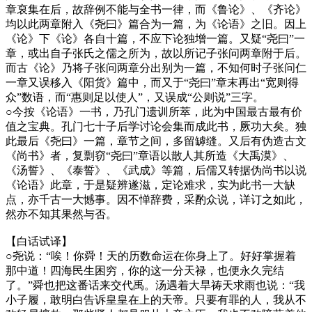
章裒集在后，故辞例不能与全书一律，而《鲁论》、《齐论》
均以此两章附入《尧曰》篇合为一篇，为《论语》之旧。因上
《论》下《论》各自十篇，不应下论独增一篇。又疑“尧曰”一
章，或出自子张氏之儒之所为，故以所记子张问两章附于后。
而古《论》乃将子张问两章分出别为一篇，不知何时子张问仁
一章又误移入《阳货》篇中，而又于“尧曰”章末再出“宽则得
众”数语，而“惠则足以使人”，又误成“公则说”三字。
○
今按《论语》一书，乃孔门遗训所萃，此为中国最古最有价
值之宝典。孔门七十子后学讨论会集而成此书，厥功大矣。独
此最后《尧曰》一篇，章节之间，多留罅缝。又后有伪造古文
《尚书》者，复剽窃“尧曰”章语以散人其所造《大禹漠》、
《汤誓》、《泰誓》、《武成》等篇，后儒又转据伪尚书以说
《论语》此章，于是疑辨遂滋，定论难求，实为此书一大缺
点，亦千古一大憾事。因不惮辞费，采酌众说，详订之如此，
然亦不知其果然与否。
【白话试译】
○
尧说：“唉！你舜！天的历数命运在你身上了。好好掌握着
那中道！四海民生困穷，你的这一分天禄，也便永久完结
了。”舜也把这番话来交代禹。汤遇着大旱祷天求雨也说：“我
小子履，敢明白告诉皇皇在上的天帝。只要有罪的人，我从不