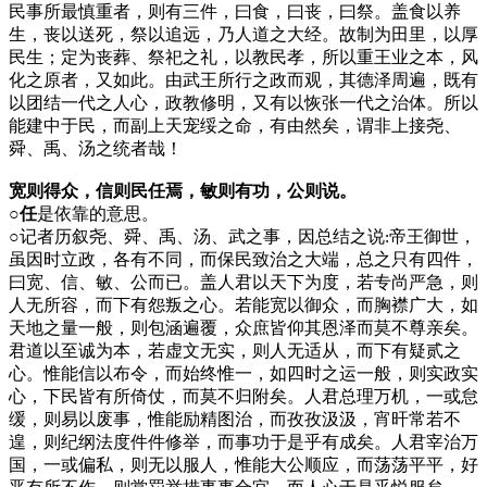
民事所最慎重者，则有三件，曰食，曰丧，曰祭。盖食以养
生，丧以送死，祭以追远，乃人道之大经。故制为田里，以厚
民生；定为丧葬、祭祀之礼，以教民孝，所以重王业之本，风
化之原者，又如此。由武王所行之政而观，其德泽周遍，既有
以团结一代之人心，政教修明，又有以恢张一代之治体。所以
能建中于民，而副上天宠绥之命，有由然矣，谓非上接尧、
舜、禹、汤之统者哉！
宽则得众，信则民任焉，敏则有功，公则说。
○任
是依靠的意思。
○
记者历叙尧、舜、禹、汤、武之事，因总结之说
帝王御世，
:
虽因时立政，各有不同，而保民致治之大端，总之只有四件，
曰宽、信、敏、公而已。盖人君以天下为度，若专尚严急，则
人无所容，而下有怨叛之心。若能宽以御众，而胸襟广大，如
天地之量一般，则包涵遍覆，众庶皆仰其恩泽而莫不尊亲矣。
君道以至诚为本，若虚文无实，则人无适从，而下有疑贰之
心。惟能信以布令，而始终惟一，如四时之运一般，则实政实
心，下民皆有所倚仗，而莫不归附矣。人君总理万机，一或怠
缓，则易以废事，惟能励精图治，而孜孜汲汲，宵旰常若不
遑，则纪纲法度件件修举，而事功于是乎有成矣。人君宰治万
国，一或偏私，则无以服人，惟能大公顺应，而荡荡平平，好