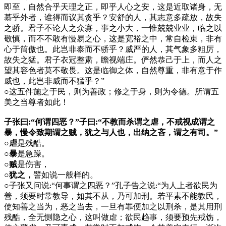
即至，自然合乎天理之正，即乎人心之安，这是近取诸身，无
慕乎外者，谁得而议其贪乎？安舒的人，其志意多疏放，故失
之骄。君子不论人之众寡，事之小大，一惟兢兢业业，临之以
敬慎，而不不敢有慢易之心，这是宽裕之中，常自检束，非有
心于筒傲也。此岂非泰而不骄乎？威严的人，其气象多粗厉，
故失之猛。君子衣冠整肃，瞻视端庄。俨然恭己于上，而人之
望其容色者莫不敬畏。这是临御之体，自然尊重，非有意于作
威也，此岂非威而不猛乎？”
○
这五件施之于民，则为善政；修之于身，则为令德。所谓五
美之当尊者如此！
子张曰:“何谓四恶？”子曰:“不教而杀谓之虐，不戒视成谓之
暴，慢令致期谓之贼，犹之与人也，出纳之吝，谓之有司。”
○虐
是残酷。
○暴
是急躁。
○贼
是伤害，
○犹之，
譬如说一般样的。
○
子张又问说
“何事谓之四恶？”孔子告之说
“为人上者欲民为
:
:
善，须要时常教导，如其不从，乃可加刑。若平素不能教民，
使知善之当为，恶之当去，一旦有罪便加之以刑杀，是其用刑
残酷，全无恻隐之心，这叫做虐；欲民趋事，须要预先戒饬，