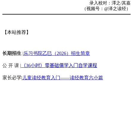
录入校对：澤之/其嘉
（视频号：@泽之读经）
【本站推荐】
长期招生
|
乐习书院乙巳（2026）招生简章
公 开 课 |
（36小时）零基础儒学入门自学课程
家长必学
|
儿童读经教育入门——读经教育六小篇