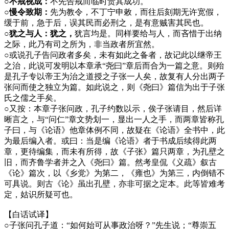
○不戒视成：
不先告戒而临时责其成功。
○慢令致期：
先为教令，不丁宁申敕，而往后刻期无许宽假，
缓于前，急于后，误其民而必刑之，是有意贼害其民也。
○犹之与人：犹之，
犹言均是。同样要给与人，而吝惜于出纳
之际，此乃有司之所为，非当政者所宜然。
○
或说孔子告问政者多矣，未有如此之备者，故记此以继帝王
之治，此说可发明以本章承“尧曰”章后而合为一篇之意。则殆
是孔子专以帝王为治之道授之子张一人矣，故复有人分出两子
张问而使之独立为篇。如此说之，则《尧曰》篇信为出于子张
氏之儒之手矣。
○
又按：本章子张问政，孔子约数以示，俟子张请目，然后详
晰言之，与“问仁”章文势划一，显出一人之手，而两章皆称孔
子曰，与《论语》他章体例不同，故疑在《论语》全书中，此
为最后编入者。或曰：当是编《论语》者于书成后续得此两
章，更待编集，而未有所得，故《子张》篇只两章，为孔壁之
旧，而齐鲁学者并之入《尧曰》篇。然考皇侃《义疏》叙古
《论》篇次，以《乡党》为第二，《雍也》为第三，内倒错不
可具说。则古《论》虽出孔壁，亦非可据之定本。此等皆难考
定，姑识所疑可也。
【白话试译】
○
子张问孔子道：“如何始可从事政治呀？”先生说；“尊崇五