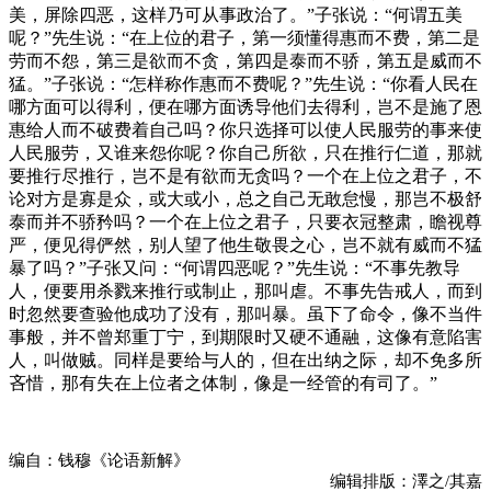
美，屏除四恶，这样乃可从事政治了。”子张说：“何谓五美
呢？”先生说：“在上位的君子，第一须懂得惠而不费，第二是
劳而不怨，第三是欲而不贪，第四是泰而不骄，第五是威而不
猛。”子张说：“怎样称作惠而不费呢？”先生说：“你看人民在
哪方面可以得利，便在哪方面诱导他们去得利，岂不是施了恩
惠给人而不破费着自己吗？你只选择可以使人民服劳的事来使
人民服劳，又谁来怨你呢？你自己所欲，只在推行仁道，那就
要推行尽推行，岂不是有欲而无贪吗？一个在上位之君子，不
论对方是寡是众，或大或小，总之自己无敢怠慢，那岂不极舒
泰而并不骄矜吗？一个在上位之君子，只要衣冠整肃，瞻视尊
严，便见得俨然，别人望了他生敬畏之心，岂不就有威而不猛
暴了吗？”子张又问：“何谓四恶呢？”先生说：“不事先教导
人，便要用杀戮来推行或制止，那叫虐。不事先告戒人，而到
时忽然要查验他成功了没有，那叫暴。虽下了命令，像不当件
事般，并不曾郑重丁宁，到期限时又硬不通融，这像有意陷害
人，叫做贼。同样是要给与人的，但在出纳之际，却不免多所
吝惜，那有失在上位者之体制，像是一经管的有司了。”
编自：钱穆《论语新解》
编辑排版：澤之/其嘉