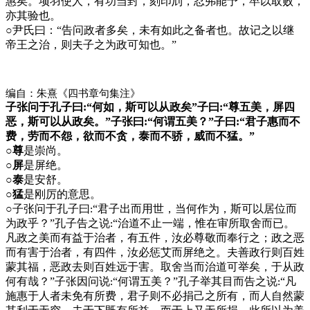
惠矣。项羽使人，有功当封，刻印刓，忍弗能予，卒以取败，
亦其验也。
○
尹氏曰：“告问政者多矣，未有如此之备者也。故记之以继
帝王之治，则夫子之为政可知也。”
编自：朱熹《四书章句集注》
子张问于孔子曰:“何如，斯可以从政矣”子曰:“尊五美，屏四
恶，斯可以从政矣。”子张曰:“何谓五美？”子曰:“君子惠而不
费，劳而不怨，欲而不贪，泰而不骄，威而不猛。”
○尊
是崇尚。
○屏
是屏绝。
○泰
是安舒。
○猛
是刚厉的意思。
○
子张问于孔子曰
“君子出而用世，当何作为，斯可以居位而
:
为政乎？”孔子告之说
“治道不止一端，惟在审所取舍而已。
:
凡政之美而有益于治者，有五件，汝必尊敬而奉行之；政之恶
而有害于治者，有四件，汝必惩艾而屏绝之。夫善政行则百姓
蒙其福，恶政去则百姓远于害。取舍当而治道可举矣，于从政
何有哉？”子张因问说
“何谓五美？”孔子举其目而告之说
“凡
:
:
施惠于人者未免有所费，君子则不必捐己之所有，而人自然蒙