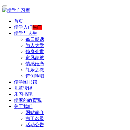
首页
儒学入门
热门
儒学与人生
每日朝话
为人为学
修身处世
家风家教
情感婚恋
礼乐之教
诗词吟唱
儒学图书馆
儿童读经
乐习书院
儒家的教育观
关于我们
网站简介
志工名录
活动公告