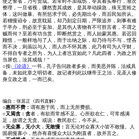
使之警省，乃可责成。若常时不加戒饬，令其着实奉行，渐次
整理，一旦省视，骤然责其成效，是其举动躁急，殊无宽裕之
体，这叫做暴。有所惩求于民，必先期出令，而后民知所从。
若稽慢诏令，故意耽延，却乃刻定日期，严限追并，则事有难
于卒办，刑必至于妄加。是其伤人害物有不可胜言者，不谓之
贼而何？至若有功当赏，即断然赏之，而人始蒙其惠。若迟回
顾惜，一般样地与了人，而于出纳之际，却乃待与不与，悭吝
而不决，则虽以与人，而人亦不怀其惠，此乃有司为人守财，
不得自专者之所为，为人上者岂宜如此？凡此四者，为政之所
当屏也，汝其戒哉！”
○
按
《论语》
一书，孔子告问政者多矣，而美恶并陈，法戒具
:
备，未如此章之明切者。故记者列此以继帝王之治，见圣人修
身立政之道，一而已矣。
编自：张居正《四书直解》
○惠而不费：
谓有惠于民，而上无所费损。
○又焉贪：贪
者，有欲而常感不足。心所欲在仁，可常感满
足，故谓之无贪。或说：教民欲仁，今不从。
○无众寡，无小大．无敢慢：
言无论对众寡大小皆不敢慢。人
固易慢寡小，然亦有喜慢众大以为刚直者，故并言之。