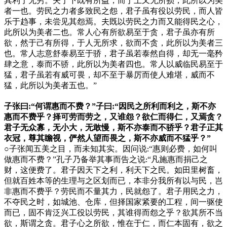
其利于无穷。夫于下既有所益，而于上又无所损，此所以为美
者一也。劳民之力者多致民之怨，君子虽有役以劳民，而人皆
乐于趋事，未尝见其怨焉。夫既以劳民之力而又能得民之心，
此所以为美者二也。常人心有所欲易至于贪，君子虽亦有所
欲，然于己有所得，于人无所求，欲而不贪，此所以为美者三
也。常人志意舒泰易至于骄，君子虽若泰然自得，却无一毫矜
肆之意，泰而不骄，此所以为美者四也。常人以威临民易至于
猛，君子虽若有威可畏，却不至于暴厉而使人难堪，威而不
猛，此所以为美者五也。”
子张曰:“何谓惠而不费？”子曰:“因民之所利而利之，斯不亦
惠而不费乎？择可劳而劳之，又谁怨？欲仁而得仁，又焉贪？
君子无众寡，无小大，无敢慢，斯不亦泰而不骄乎？君子正其
衣冠，尊其瞻视，俨然人望而畏之，斯不亦威而不猛乎？”
○
子张闻五美之目，而未知其实。因问说
“惠则必费，如何叫
:
做惠而不费？”孔子乃备举其事而告之说
“凡施惠而捐己之
:
财，这便费了。君子因天下之利，利天下之民。如田里树畜，
但就百姓本等的生理与之区划而已，本非分我所有以与民，岂
非惠而不费乎？劳民而不量其力，民就怨了。君子用民之力，
不夺民之时，如城池、仓库，但择国家紧要的工程，间一驱使
而已，固不肯泛兴工役以劳民，其谁得而怨之乎？欲其所不当
欲，斯谓之贪。君子心之所欲，惟在于仁，而仁本固有，欲之