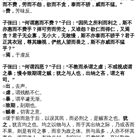
而不费，劳而不怨，欲而不贪，泰而不骄，威而不猛。”
○费，
芳味反。
子张曰：“何谓惠而不费？”子曰：“因民之所利而利之，斯不
亦惠而不费乎？择可劳而劳之，又谁怨？欲仁而得仁，又焉
贪？君子无众寡，无小大，无敢慢，斯不亦泰而不骄乎？君子
正其衣冠，尊其瞻视，俨然人望而畏之，斯不亦威而不猛
乎？”
○焉，
于虔反
子张曰：“何谓四恶？”子曰：“不教而杀谓之虐；不戒视成谓
之暴；慢令致期谓之贼；犹之与人也，出纳之吝，谓之有
司。”
○出，
去声。
○虐，
谓残酷不仁。
○暴，
谓卒遽无渐。
○致期，
刻期也。
○贼者，
切害之意。
○
缓于前而急于后，以误其民，而必刑之，是贼害之也。
犹
之，
犹言均之也。均之以物与人，而于其出纳之际，乃或吝而
不果。则是有司之事，而非为政之体。所与虽多，人亦不怀其