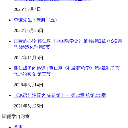
2025年7月4日
季谦先生：乾卦（五）
2024年6月26日
正蒙的心论|蔡仁厚《中国哲学史》第4卷第2章<张横渠
“思参造化”>第5节
2022年11月5日
践仁成圣的路道 | 蔡仁厚《孔孟荀哲学》第4章孔子言
“仁”的实义 第三节
2026年3月14日
《论语》注疏之 先进第十一 第22章|总第275章
2021年5月26日
首页