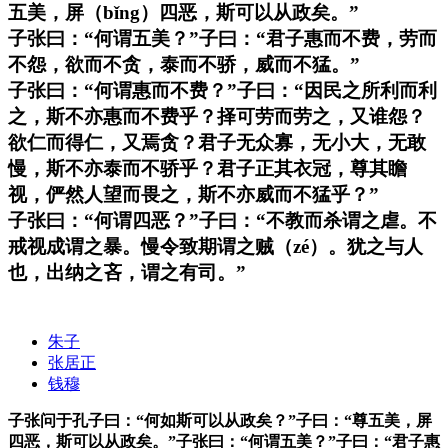
五美，屏（bǐng）四恶，斯可以从政矣。”
子张曰：“何谓五美？”子曰：“君子惠而不费，劳而
不怨，欲而不贪，泰而不骄，威而不猛。”
子张曰：“何谓惠而不费？”子曰：“因民之所利而利
之，斯不亦惠而不费乎？择可劳而劳之，又谁怨？
欲仁而得仁，又焉贪？君子无众寡，无小大，无敢
慢，斯不亦泰而不骄乎？君子正其衣冠，尊其瞻
视，俨然人望而畏之，斯不亦威而不猛乎？”
子张曰：“何谓四恶？”子曰：“不教而杀谓之虐。不
戒视成谓之暴。慢令致期谓之贼（zé）。犹之与人
也，出纳之吝，谓之有司。”
朱子
张居正
钱穆
子张问于孔子曰：“何如斯可以从政矣？”子曰：“尊五美，屏
四恶，斯可以从政矣。”子张曰：“何谓五美？”子曰：“君子惠