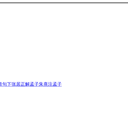
章句下
张居正解孟子
朱熹注孟子