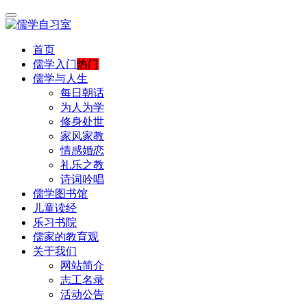
首页
儒学入门
热门
儒学与人生
每日朝话
为人为学
修身处世
家风家教
情感婚恋
礼乐之教
诗词吟唱
儒学图书馆
儿童读经
乐习书院
儒家的教育观
关于我们
网站简介
志工名录
活动公告