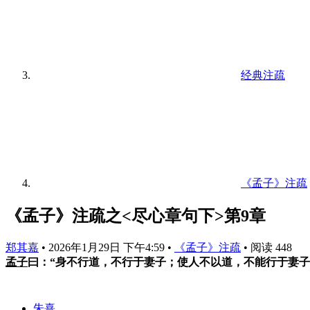
经典注疏
《孟子》注疏
《孟子》注疏之<尽心章句下>第9章
郑其嘉
•
2026年1月29日 下午4:59
•
《孟子》注疏
•
阅读 448
孟子
曰：“身不行道，不行于妻子；使人不以道，不能行于妻子
朱熹