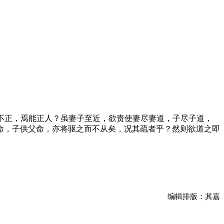
不正，焉能正人？虽妻子至近，欲责使妻尽妻道，子尽子道，
命，子供父命，亦将驱之而不从矣，况其疏者乎？然则欲道之即
编辑排版：其嘉