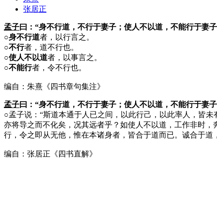
张居正
孟子
曰：“身不行道，不行于妻子；使人不以道，不能行于妻子
○身不行道
者，以行言之。
○不行
者，道不行也。
○使人不以道
者，以事言之。
○不能行
者，令不行也。
编自：朱熹《四书章句集注》
孟子
曰：“身不行道，不行于妻子；使人不以道，不能行于妻子
○
孟子说：“斯道本通于人已之间，以此行己，以此率人，皆未
亦将导之而不化矣，况其远者乎？如使人不以道，工作非时，
行，令之即从无他，惟在本诸身者，皆合于道而已。诚合于道
编自：张居正《四书直解》