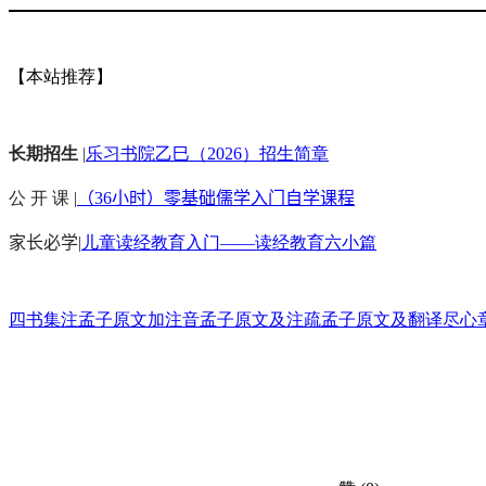
【本站推荐】
长期招生
|
乐习书院乙巳（2026）招生简章
公 开 课 |
（36小时）零基础儒学入门自学课程
家长必学
|
儿童读经教育入门——读经教育六小篇
四书集注
孟子原文加注音
孟子原文及注疏
孟子原文及翻译
尽心