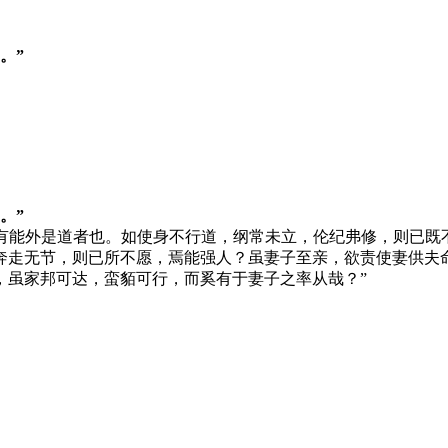
。”
。”
有能外是道者也。如使身不行道，纲常未立，伦纪弗修，则已既
奔走无节，则已所不愿，焉能强人？虽妻子至亲，欲责使妻供夫
，虽家邦可达，蛮貊可行，而奚有于妻子之率从哉？”