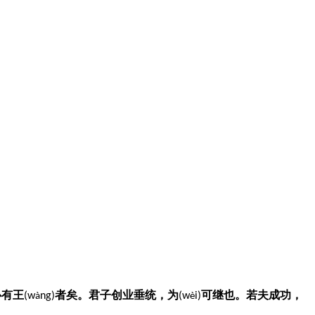
必有王
者矣。君子创业垂统，为
可继也。若夫成功，
(w
ng)
(w
i)
à
è