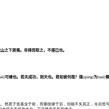
岐山
之下居焉。非择而取之，不
得已
也。
可继也。若夫成功，则天也。君如彼何哉？强
为
善
w
i)
(qi
ng)
(w
i)
è
ǎ
é
也。然君子造基业于前，而垂统绪于后，但能不失其正，令后世