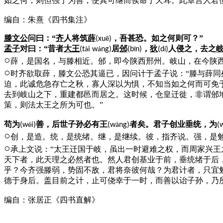
如之何，则但强于为善，使其可继而俟命于天耳。此章言人君
编自：朱熹《四书集注》
滕文公
问曰：“
齐
人将筑
薛
，吾甚恐。如之何则可？”
(xu
)
ē
孟子
对曰：“昔者
大王
居
邠
，
狄
人侵之，去之
(t
i w
ng)
(b
n)
(d
)
à
á
ī
í
○
薛，是国名，与滕相近。邠，即今陕西邢州。岐山，在今陕
○
时齐欲取薛，滕文公恐其逼已，因问计于孟子说：“滕与薛
迫，此诚危急存亡之秋，寡人深以为惧，不知当如之何而可免
去到岐山之下，重建都邑而居之。这时候，仓皇迁徙，非谓邠
策，则法太王之所为可也。”
苟为
善，后世子孙必有王
者矣。君子创业垂统，为
(w
i)
(w
ng)
(
é
à
○
创，是造。统，是统绪。继，是继续。彼，指齐说。强，是
○
承上文说：“太王迁国于岐，虽出一时避难之权，而周家兴
天下者，此天理之必然者也。然人君创基业于前，垂统绪于后
乎？今齐强滕弱，势固不敌，君将奈彼何哉？为君计者，只宜
德于身后。盖目前之计，止可侥幸于一时，而善以诒子孙，乃
编自：张居正《四书直解》