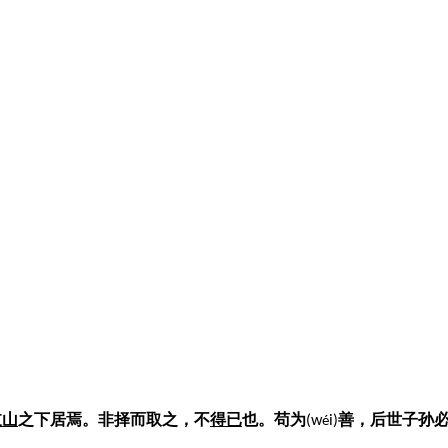
岐山
之下居焉。非择而取之，不
得已
也。苟为
善，后世子孙
(w
i)
é