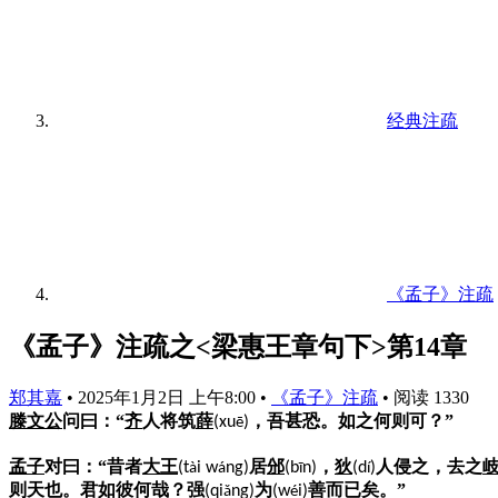
经典注疏
《孟子》注疏
《孟子》注疏之<梁惠王章句下>第14章
郑其嘉
•
2025年1月2日 上午8:00
•
《孟子》注疏
•
阅读 1330
滕文公
问曰：“
齐
人将筑
薛
，吾甚恐。如之何则可？”
(xu
)
ē
孟子
对曰：“昔者
大王
居
邠
，
狄
人侵之，去之
(t
i w
ng)
(b
n)
(d
)
à
á
ī
í
则天也。君如彼何哉？强
为
善而已矣。”
(qi
ng)
(w
i)
ǎ
é