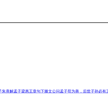
子
朱熹解孟子
梁惠王章句下
滕文公问孟子
苟为善，后世子孙必有