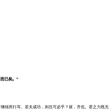
而已矣。”
可继续而行耳。若夫成功，则岂可必乎？彼，齐也。君之力既无