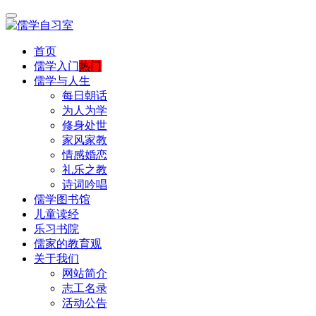
首页
儒学入门
热门
儒学与人生
每日朝话
为人为学
修身处世
家风家教
情感婚恋
礼乐之教
诗词吟唱
儒学图书馆
儿童读经
乐习书院
儒家的教育观
关于我们
网站简介
志工名录
活动公告