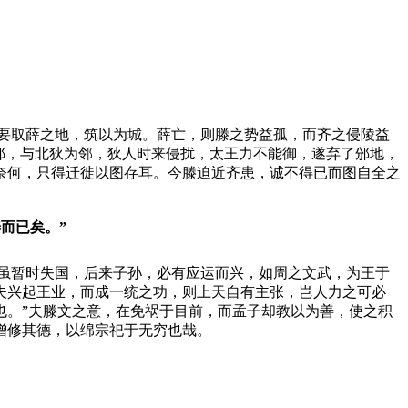
要取薛之地，筑以为城。薛亡，则滕之势益孤，而齐之侵陵益
邠，与北狄为邻，狄人时来侵扰，太王力不能御，遂弃了邠地，
奈何，只得迁徙以图存耳。今滕迫近齐患，诚不得已而图自全之
而已矣。”
虽暂时失国，后来子孙，必有应运而兴，如周之文武，为王于
夫兴起王业，而成一统之功，则上天自有主张，岂人力之可必
也。”夫滕文之意，在免祸于目前，而孟子却教以为善，使之积
增修其德，以绵宗祀于无穷也哉。