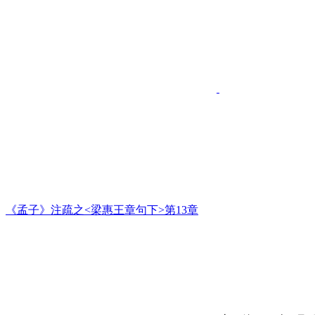
《孟子》注疏之<梁惠王章句下>第13章