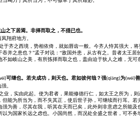
但当竭力于其所当为，不可徼幸于其所难必。
岐山
之下居焉。非择而取之，不
得已
也。
西凤翔府地方。
同处于齐之西境，势相依倚，就如唇齿一般。今齐人恃其强大，将
于吞并之患也？”孟子对说：“敌国外患，从古有之。昔者太王居
地不如岐山之美，有所拣择而取之也，盖由迫于狄人之难，无可
可继也。若夫成功，则天也。君如彼何哉？强
为
善
w
i)
(qi
ng)
(w
i)
è
ǎ
é
勉强。
王之业，实由此起。使为君者，果能修德行仁，如太王之所为，则
，但能为所当为，而不失其正，使后世子孙，可继续而行耳。若
勉强为善，尽其在我，听其在天而已矣，此外则非意虑之所能及
所以为国家长远之虑也。小国尚然，而况处全盛之世者，可不务