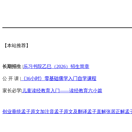
【本站推荐】
长期招生
|
乐习书院乙巳（2026）招生简章
公 开 课 |
（36小时）零基础儒学入门自学课程
家长必学
|
儿童读经教育入门——读经教育六小篇
创业垂统
孟子原文加注音
孟子原文及翻译
孟子直解
张居正解孟