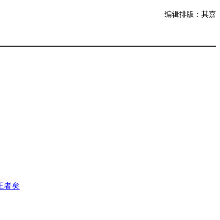
编辑排版：其嘉
王者矣