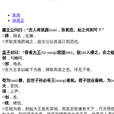
朱熹
张居正
滕文公
问曰：“
齐
人将筑
薛
，吾甚恐。如之何则可？”
(xu
)
ē
○
薛
，国名，近滕。
○
齐取其地而城之，故文公以其逼己而恐也。
孟子
对曰：“昔者
大王
居
邠
，
狄
人侵之，去之
(t
i w
ng)
(b
n)
(d
)
à
á
ī
í
邠
，与豳同。
○
邠
，地名。
○
言大王非以岐下为善，择取而居之也。详见下章。
苟为
善，后世子孙必有王
者矣。君子创业垂统，为
(w
i)
(w
ng)
(
é
à
夫
，音扶。
强
，上声。
○
创
，造。
○
统
，绪也。
○
言能为善，则如大王虽失其地，而其后世遂有天下，乃天理