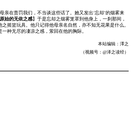
“母亲在责罚我们，不当谈这些话了。她又发出‘忘却’的烟雾来
原始的无依之感
】于是忘却之烟雾笼罩到他身上，一刹那间，
他之摇篮玩具。他只记得他母亲名自然，亦不知无花果是什么。
是一种无尽的凄凉之感，萦回在他的胸际。
本站编辑：澤之
（视频号：@泽之读经）