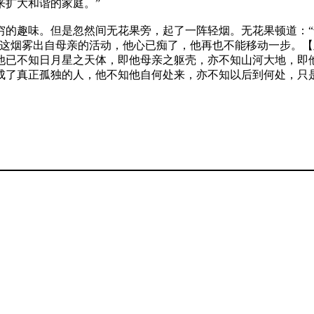
来扩大和谐的家庭。”
穷的趣味。但是忽然间无花果旁，起了一阵轻烟。无花果顿道：
这烟雾出自母亲的活动，他心已痴了，他再也不能移动一步。【
他已不知日月星之天体，即他母亲之躯壳，亦不知山河大地，即
成了真正孤独的人，他不知他自何处来，亦不知以后到何处，只