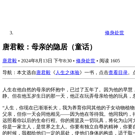
修身处世
唐君毅：母亲的隐居（童话）
唐君毅
•
2024年8月13日 下午8:30
•
修身处世
•
阅读 1605
导航：本文选自
唐君毅
《
人生之体验
》一书，点击
查看目录
。
人生在他自然的母亲的怀抱中，已过了五年了。因为他的早慧
静。但在他五岁生日的那一天，他正在玩弄母亲给他的玩具，
“人生，你现在已渐渐长大，我为养育你同其他的子女动物植
父亲，但你一天会同他相见——因为他在等待我。他同我约，
远照着你以后的生命行程。你的摇篮及一切玩具，将化为山河
你是一家主人，是世界之主人。你要有独立自尊的精神，你要
的时候，我都给他们一定的居处，使他们身体的构造，适于取