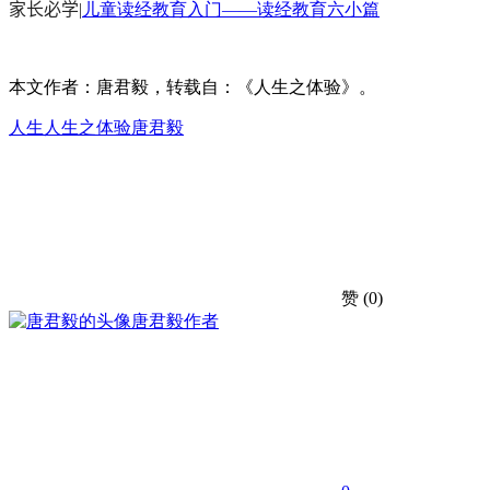
家长必学
|
儿童读经教育入门——读经教育六小篇
本文作者：唐君毅，转载自：《人生之体验》。
人生
人生之体验
唐君毅
赞
(0)
唐君毅
作者