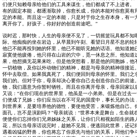
们便只知赖母亲给他们的工具来谋生，他们都成了不上进者。
有的固定本能，都逐渐取掉，你愈长成，你的本能对你愈莫有
定的本能。而且这一定的本能，只是对于你之生存本身，有一
离开你了。好孩子，你好好的创造前途吧。”
说时迟，那时快，人生的母亲便不见了，一切摇篮玩具都不知
际。他痴痴的坐在岩边，从早晨到午刻、看望日月星不息的轮
他已不能再投到她的怀里，他已不能听见她的话语。他知道她
寂寞使他疲倦，他只得在山岩的穴中，觅一休息之所。他知道
果，他想摘无花果来吃，但是他突想着，那是他的同胞姊，他
一切植物，及你以外动物们的精神，都是与母亲的精神很接近
怀中去取偿。如果我真死了，我们便回到母亲的怀里。我们之
我们的。但对于你，母亲却决心要你自己去创造你自己的前途
物，我们愿意为你暂时牺牲。而且在你离开母亲，母亲回家以
又说：
“在你们现在的世界里，他虽是一小弟弟。但是在过去
们便成了兄姊；你们应当以在不可见的国度中，事长兄的办法
到世界来，是要培养他的德性，要使他受苦，来锻炼他自己。
面孔，岂不是演剧吗？”
母亲就说：
“世界本来是舞台，生命就
便使你们忘掉你们兄弟姊妹之关系，让你们只相视如陌生的路人
花，所以当母亲话说完时，趁她不见我，便逃回此世界，还记
遇着凶猛的野兽，你也将忘了你原先与他们的关系，同他们争