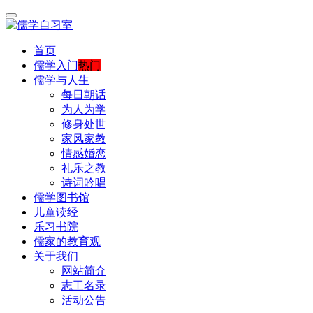
首页
儒学入门
热门
儒学与人生
每日朝话
为人为学
修身处世
家风家教
情感婚恋
礼乐之教
诗词吟唱
儒学图书馆
儿童读经
乐习书院
儒家的教育观
关于我们
网站简介
志工名录
活动公告