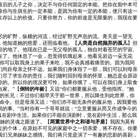
最后的儿子之你，决定不与你任何固定的本能。把你在胎中本可
除你与生俱生的一定本能，是因为你有一定的本能，便只有这一
生存以上的价值。只要你努力，你的前途是无限量的，我现在要
尽的旷野，纵横的河流，经过旷野无声息的流。青天是一望无
，他知道她的慈爱，还照临着他。【
人类是自然抛弃的孤儿
】但
目的地了。他现在已是一无父母的孤儿，独自对着苍茫的宇宙。
在了。他休息了一会，忽觉得饥饿起来，他看见岩边一朵无花
，你可以取我身上的果子来吃，我不会真感着痛苦的。因为我同
们尚距母亲之怀不远。如果我们身体毁了一部，我们可以到母亲
们尽了求生存的责任，我们随时回到母亲的怀里，她总是会原谅
你的。所以你的境况更可怜。如果你饿了，可以在我们身上取食
家。”
【
倒转的年龄
】
又说
“你们都要服从他，受他指挥。”
她
们的长兄：不过你们都早夭于那一世界，所以降生到此世界，你
命令。但是母亲又说：
“你们亦不能无条件的服从他，因我要他
的事。”
当时你有一个哥哥就说：
“立意要服从而又作成争斗的
真在剧中生活。如果你们不能在演剧时，觉在剧中生活，那么我
兄姊的灵魂之眼迷了。
【
两重世界中之和谐与矛盾
】
我因为莫有
立的个体，在原始不可见的家庭中之一切亲爱，将不存在。你要
我们兄弟姊妹之感情。我们将只觉是演了一有趣的悲剧的喜剧，