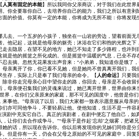
【
人莫有固定的本能
】
所以我同你父亲商议，对于我们在此世界
用。你全要靠你自己，去培养你自己的能力，我们之所以有意剥
方面的价值。你莫有一定的本能，你将成为无所不能：你将发现
哪儿去。一个五岁的小孩子，独坐在一山岩的旁边，望着前面无
转。他记起，这就是他母亲的躯壳；沐浴在它们和煦的光辉之下
已走去隐居，在望不见的地方，她已不知走了多少路程，也许到
这就是他的摇篮之所化成的。但是摇篮中温暖的气息，已全不存
不忍去摘。忽然无花果发出声音来：
“小弟弟，我知道你是饿了
。母亲离开了你，你已看不见她，但是她尚不曾真离开我们，我
求生存，实际上只是奉了我们母亲的命令。
【
人的命运
】
只要我
。除非你走完母亲心目中望你走的路，你回去，母亲是不会收留
后，母亲便召集我们的灵魂来说过，她已离开世界，世界由你来当
一世界，在你们父亲原来的家庭，那不可见的国度中，他曾是你
，来事他。”
母亲说了以后，我们大家都一致表示愿意服从母亲的
你们亦可同他争斗，不要轻易让他。使他知道，生活不是一件容易
在演剧中充实它自己。真正的演剧者，在剧中便忘了他自己，如
，让你们去合作或争斗。”“母亲于是作起‘忘却’之烟雾，把诸
得她的话，所以现在告诉你。你以后将发现你的兄姊们同你是分
斗。但是你有一天，仍会在父母之原始的不可见的家庭中，回复