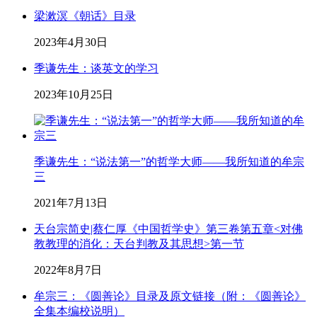
梁漱溟《朝话》目录
2023年4月30日
季谦先生：谈英文的学习
2023年10月25日
季谦先生：“说法第一”的哲学大师——我所知道的牟宗
三
2021年7月13日
天台宗简史|蔡仁厚《中国哲学史》第三卷第五章<对佛
教教理的消化：天台判教及其思想>第一节
2022年8月7日
牟宗三：《圆善论》目录及原文链接（附：《圆善论》
全集本编校说明）