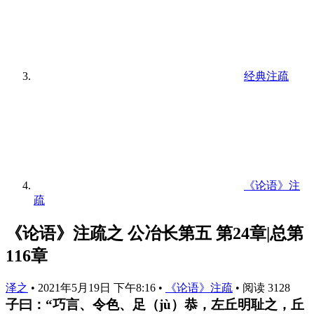
经典注疏
《论语》注
疏
《论语》注疏之 公冶长第五 第24章|总第
116章
泽之
•
2021年5月19日 下午8:16
•
《论语》注疏
•
阅读 3128
子曰：“巧言、令色、足（jù）恭，左丘明耻之，丘