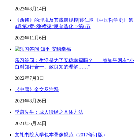
2023年8月14日
《西铭》的理境及其践履规模|蔡仁厚《中国哲学史》第
4卷第2章<张横渠“思参造化”>第6节
2022年11月6日
乐习答问：生活是为了安稳幸福吗？——答知乎网友“小
白对知行合一、致良知的理解……”
2022年7月3日
《中庸》全文及注释
2021年8月26日
季谦先生：成人读经之具体方法
2021年6月24日
文礼书院入学包本录像规范（2017修订版）