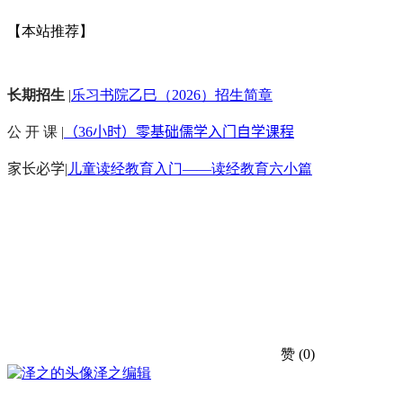
【本站推荐】
长期招生
|
乐习书院乙巳（2026）招生简章
公 开 课 |
（36小时）零基础儒学入门自学课程
家长必学
|
儿童读经教育入门——读经教育六小篇
赞
(0)
泽之
编辑