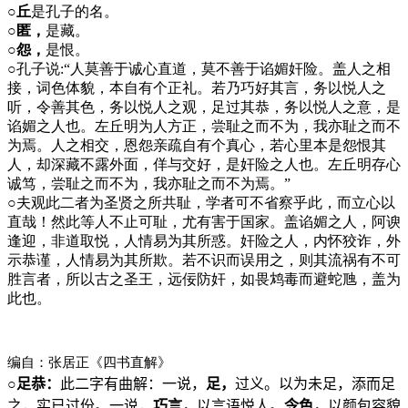
○丘
是孔子的名。
○匿，
是藏。
○怨，
是恨。
○
孔子说:“人莫善于诚心直道，莫不善于谄媚奸险。盖人之相
接，词色体貌，本自有个正礼。若乃巧好其言，务以悦人之
听，令善其色，务以悦人之观，足过其恭，务以悦人之意，是
谄媚之人也。左丘明为人方正，尝耻之而不为，我亦耻之而不
为焉。人之相交，恩怨亲疏自有个真心，若心里本是怨恨其
人，却深藏不露外面，佯与交好，是奸险之人也。左丘明存心
诚笃，尝耻之而不为，我亦耻之而不为焉。”
○
夫观此二者为圣贤之所共耻，学者可不省察乎此，而立心以
直哉！然此等人不止可耻，尤有害于国家。盖谄媚之人，阿谀
逢迎，非道取悦，人情易为其所惑。奸险之人，内怀狡诈，外
示恭谨，人情易为其所欺。若不识而误用之，则其流祸有不可
胜言者，所以古之圣王，远佞防奸，如畏鸩毒而避蛇虺，盖为
此也。
编自：张居正《四书直解》
○
足恭：
此二字有曲解：一说，
足，
过义。以为未足，添而足
之，实已过份。一说，
巧言，
以言语悦人。
令色，
以颜包容貌