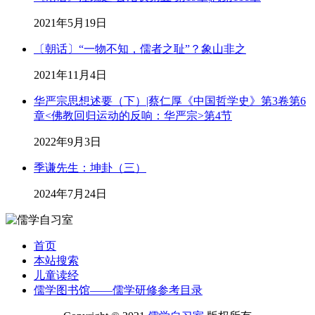
2021年5月19日
〔朝话〕“一物不知，儒者之耻”？象山非之
2021年11月4日
华严宗思想述要（下）|蔡仁厚《中国哲学史》第3卷第6
章<佛教回归运动的反响：华严宗>第4节
2022年9月3日
季谦先生：坤卦（三）
2024年7月24日
首页
本站搜索
儿童读经
儒学图书馆——儒学研修参考目录