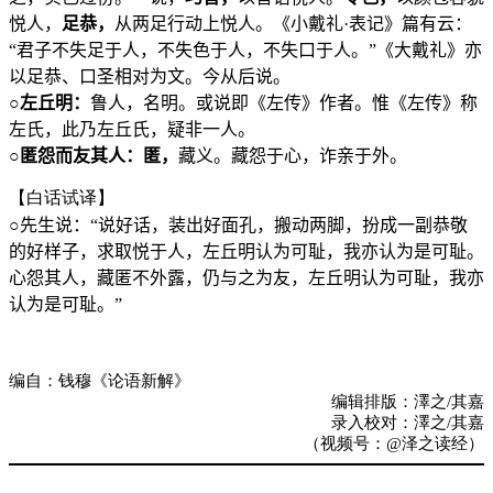
悦人，
足恭，
从两足行动上悦人。《小戴礼·表记》篇有云：
“君子不失足于人，不失色于人，不失口于人。”《大戴礼》亦
以足恭、口圣相对为文。今从后说。
○
左丘明：
鲁人，名明。或说即《左传》作者。惟《左传》称
左氏，此乃左丘氏，疑非一人。
○
匿怨而友其人：匿，
藏义。藏怨于心，诈亲于外。
【白话试译】
○
先生说：“说好话，装出好面孔，搬动两脚，扮成一副恭敬
的好样子，求取悦于人，左丘明认为可耻，我亦认为是可耻。
心怨其人，藏匿不外露，仍与之为友，左丘明认为可耻，我亦
认为是可耻。”
编自：钱穆《论语新解》
编辑排版：澤之/其嘉
录入校对：澤之/其嘉
（视频号：@泽之读经）