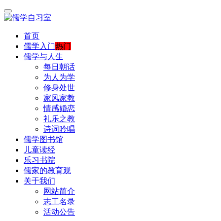
首页
儒学入门
热门
儒学与人生
每日朝话
为人为学
修身处世
家风家教
情感婚恋
礼乐之教
诗词吟唱
儒学图书馆
儿童读经
乐习书院
儒家的教育观
关于我们
网站简介
志工名录
活动公告