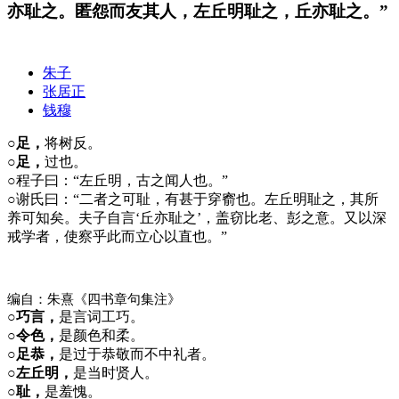
亦耻之。匿怨而友其人，左丘明耻之，丘亦耻之。”
朱子
张居正
钱穆
○足，
将树反。
○足，
过也。
○
程子曰：“左丘明，古之闻人也。”
○
谢氏曰：“二者之可耻，有甚于穿窬也。左丘明耻之，其所
养可知矣。夫子自言‘丘亦耻之’，盖窃比老、彭之意。又以深
戒学者，使察乎此而立心以直也。”
编自：朱熹《四书章句集注》
○巧言，
是言词工巧。
○令色，
是颜色和柔。
○足恭，
是过于恭敬而不中礼者。
○左丘明，
是当时贤人。
○耻，
是羞愧。