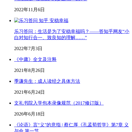
2022年11月6日
乐习答问：生活是为了安稳幸福吗？——答知乎网友“小
白对知行合一、致良知的理解……”
2022年7月3日
《中庸》全文及注释
2021年8月26日
季谦先生：成人读经之具体方法
2021年6月24日
文礼书院入学包本录像规范（2017修订版）
2026年6月18日
《论语》言“义”的意指 | 蔡仁厚《孔孟荀哲学》第7章 义
与命 第一节