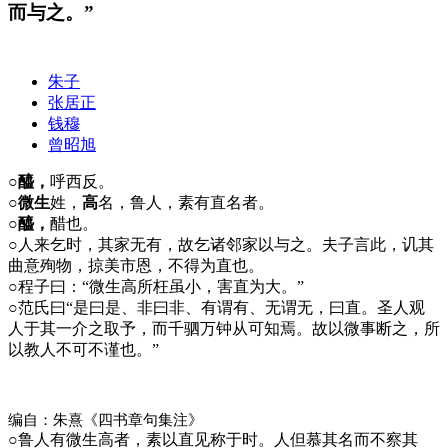
而与之。”
朱子
张居正
钱穆
曾昭旭
○醯，
呼西反。
○微生
姓，
高
名，鲁人，素有直名者。
○醯，
醋也。
○
人来乞时，其家无有，故乞诸邻家以与之。夫子言此，讥其
曲意殉物，掠美市恩，不得为直也。
○
程子曰：“微生高所枉虽小，害直为大。”
○
范氏曰“是曰是、非曰非、有谓有、无谓无，曰直。圣人观
人于其一介之取予，而千驷万钟从可知焉。故以微事断之，所
以教人不可不谨也。”
编自：朱熹《四书章句集注》
○
鲁人有微生高者，素以直见称于时。人但慕其名而不察其