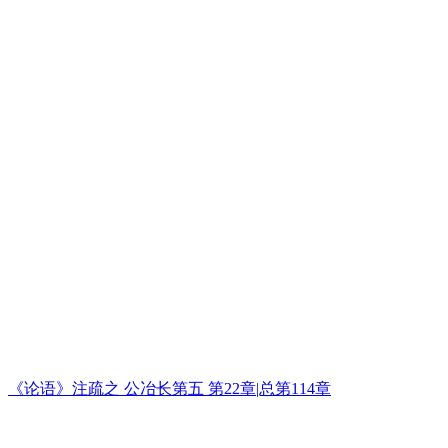
《论语》注疏之 公冶长第五 第22章|总第114章