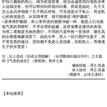
护自己颜面的死心。因为若是前者，他当会诚恳坦白地告诉来
人说我没有，但可以帮你到邻居问问看。而若是如此，孔子又
怎么会讥评他呢？孔子既讥评他，可见他是出于私心，而这私
心的表现形态，从实情考究，很可能便是“维护颜面”。
○原来维护颜面，和上章所述的亟图冲破一样，都是人们当面
临气质的局限时，不求合理的超越，反想省事走捷径的表现。
当然二者都是无效的愚行，不同的只是申枨一意强求，微生高
则企图遮掩蒙混罢了。由此引申，世人一切只图护住面子，而
不管实质的做法，恐怕都不免是心灵扭曲，自欺欺人，而难逃
孔子的斥责罢！
注：以上选自《论语义理疏解》（台湾鹅湖出版社印行）之主题
四【气质的成全】（曾昭旭）第卅七条
编辑排版：澤之/其嘉
录入校对：澤之/其嘉
（视频号：@泽之读经）
【本站推荐】