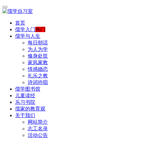
首页
儒学入门
热门
儒学与人生
每日朝话
为人为学
修身处世
家风家教
情感婚恋
礼乐之教
诗词吟唱
儒学图书馆
儿童读经
乐习书院
儒家的教育观
关于我们
网站简介
志工名录
活动公告