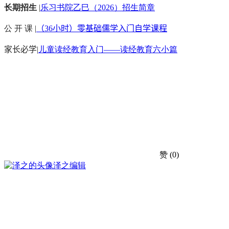
长期招生
|
乐习书院乙巳（2026）招生简章
公 开 课 |
（36小时）零基础儒学入门自学课程
家长必学
|
儿童读经教育入门——读经教育六小篇
赞
(0)
泽之
编辑