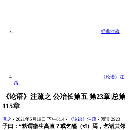
经典注疏
《论语》注
疏
《论语》注疏之 公冶长第五 第23章|总第
115章
泽之
•
2021年5月19日 下午8:14
•
《论语》注疏
•
阅读 2923
子曰：“孰谓微生高直？或乞醯（xī）焉，乞诸其邻