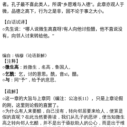
者。孔子最不喜此类人，所谓“乡愿难与入德”。此章亦观人于
微，品德之高下，行为之是非，固不论于事之大小。
【白话试译】
○
先生说：“哪人说微生高直呀?有人向他讨些醋，他不直说没
有，向邻人讨来转给他。”
编自：钱穆《论语新解》
【注释】
○
微生高
：姓微生，名高，鲁国人。
○
乞酰
：乞，讨的意思。酰，音
xī
，醋。
○
与
：同“予”，给予的意思。
【疏解】
○这一章的大旨与上章同（编注：公冶长
11
），只是上章论假
的刚，这里则论假的直罢了。
○为什么有人来要醋，自己没有，转向邻居要来给人，便算是
假的直呢？在此当然要善读，我们从孔子的恶评，便当知微生
高之转向邻人乞醋，并不是出于亟欲助人的公心，而是出于维