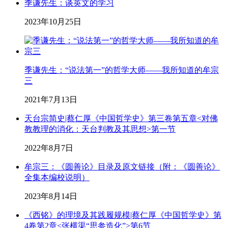
季谦先生：谈英文的学习
2023年10月25日
季谦先生：“说法第一”的哲学大师——我所知道的牟宗
三
2021年7月13日
天台宗简史|蔡仁厚《中国哲学史》第三卷第五章<对佛
教教理的消化：天台判教及其思想>第一节
2022年8月7日
牟宗三：《圆善论》目录及原文链接（附：《圆善论》
全集本编校说明）
2023年8月14日
《西铭》的理境及其践履规模|蔡仁厚《中国哲学史》第
4卷第2章<张横渠“思参造化”>第6节