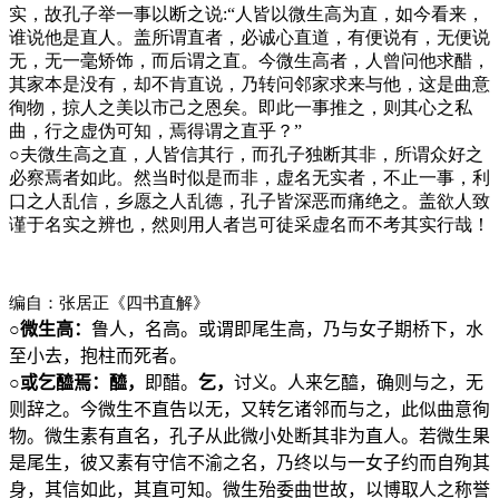
实，故孔子举一事以断之说:“人皆以微生高为直，如今看来，
谁说他是直人。盖所谓直者，必诚心直道，有便说有，无便说
无，无一毫矫饰，而后谓之直。今微生高者，人曾问他求醋，
其家本是没有，却不肯直说，乃转问邻家求来与他，这是曲意
徇物，掠人之美以市己之恩矣。即此一事推之，则其心之私
曲，行之虚伪可知，焉得谓之直乎？”
○
夫微生高之直，人皆信其行，而孔子独断其非，所谓众好之
必察焉者如此。然当时似是而非，虚名无实者，不止一事，利
口之人乱信，乡愿之人乱德，孔子皆深恶而痛绝之。盖欲人致
谨于名实之辨也，然则用人者岂可徒采虚名而不考其实行哉！
编自：张居正《四书直解》
○
微生高：
鲁人，名高。或谓即尾生高，乃与女子期桥下，水
至小去，抱柱而死者。
○
或乞醯焉：醯，
即醋。
乞，
讨义。人来乞醯，确则与之，无
则辞之。今微生不直告以无，又转乞诸邻而与之，此似曲意徇
物。微生素有直名，孔子从此微小处断其非为直人。若微生果
是尾生，彼又素有守信不渝之名，乃终以与一女子约而自殉其
身，其信如此，其直可知。微生殆委曲世故，以博取人之称誉