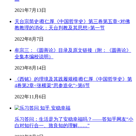
2021年7月13日
天台宗简史|蔡仁厚《中国哲学史》第三卷第五章<对佛
教教理的消化：天台判教及其思想>第一节
2022年8月7日
牟宗三：《圆善论》目录及原文链接（附：《圆善论》
全集本编校说明）
2023年8月14日
《西铭》的理境及其践履规模|蔡仁厚《中国哲学史》第
4卷第2章<张横渠“思参造化”>第6节
2022年11月6日
乐习答问：生活是为了安稳幸福吗？——答知乎网友“小
白对知行合一、致良知的理解……”