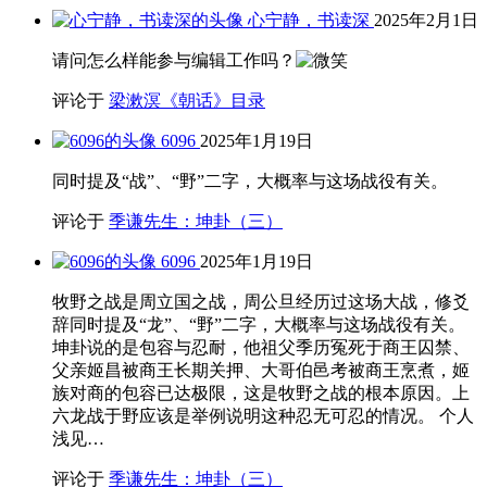
心宁静，书读深
2025年2月1日
请问怎么样能参与编辑工作吗？
评论于
梁漱溟《朝话》目录
6096
2025年1月19日
同时提及“战”、“野”二字，大概率与这场战役有关。
评论于
季谦先生：坤卦（三）
6096
2025年1月19日
牧野之战是周立国之战，周公旦经历过这场大战，修爻
辞同时提及“龙”、“野”二字，大概率与这场战役有关。
坤卦说的是包容与忍耐，他祖父季历冤死于商王囚禁、
父亲姬昌被商王长期关押、大哥伯邑考被商王烹煮，姬
族对商的包容已达极限，这是牧野之战的根本原因。上
六龙战于野应该是举例说明这种忍无可忍的情况。 个人
浅见…
评论于
季谦先生：坤卦（三）