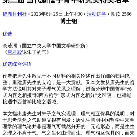
鹅湖月刊社
•
2023年6月25日 上午4:30
•
活动讲学
•
阅读 2566
博士组
优选
余若澜（国立中央大学中国文学研究所）
《
唐君毅
论朱子的气》
优选综合评语
作者把唐先生散见于不同材料的相关论述作出仔细的归纳统
整，重建唐先生的立论，是一大贡献。又本文尝从唐先生的哲
学方法说明其对朱子理气关系之理解，进而分辨中国哲学“形
式内容之相摄”和西方哲学“形式内容之相分”之区隔，也颇能
接通中西哲学比较之语域。
本文指出唐先生对朱子之气实现理、理气相互保具的说明，对
于思考浩然之气助道义很有启发；唐先生阐明中国哲学中宋明
理学的理气论并非是理气可截然分开的二元论形态，而是生生
之理之不离于气、气之生化由理而生、理气相互保具的，而朱