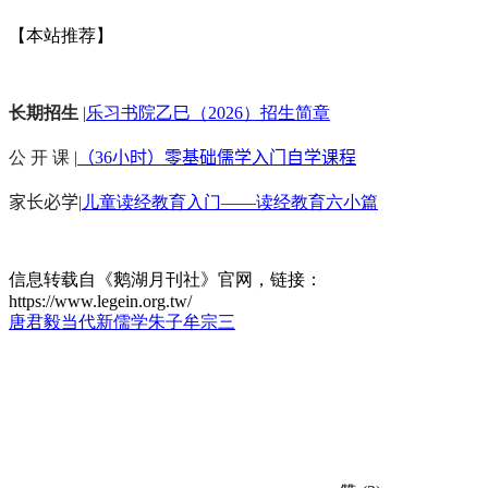
【本站推荐】
长期招生
|
乐习书院乙巳（2026）招生简章
公 开 课 |
（36小时）零基础儒学入门自学课程
家长必学
|
儿童读经教育入门——读经教育六小篇
信息转载自《鹅湖月刊社》官网，链接：
https://www.legein.org.tw/
唐君毅
当代新儒学
朱子
牟宗三