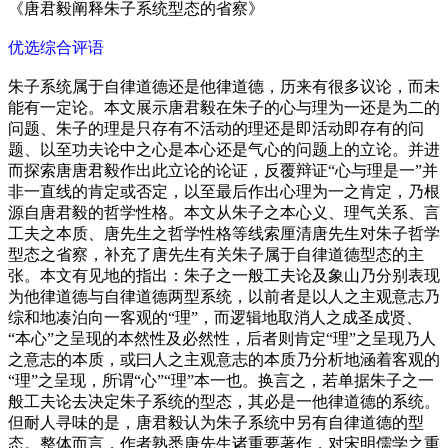
《唐君毅阐释朱子系统型态的省察》
优选综合评语
朱子系统属于自律道德还是他律道德，历来有很多议论，而未
能有一定论。本文展示唐君毅在朱子的心与理为一还是为二的
问题、朱子的理是只存有不活动的理还是即活动即存有的问
题、以至功夫论中之心是本心还是气心的问题上的立论。并进
而探索唐唐君毅作出此立论的论证，反覆辩证“心与理是一”并
非一直线的肯定或否定，以至最后作出心理为一之肯定，乃根
源自唐君毅的哲学性格。本文从朱子之本心义、理气关系、言
工夫之本质、唐先生之哲学性格等线索厘清唐先生对朱子哲学
型态之省察，补充了唐先生有关朱子属于自律道德型态的主
张。本文有见地的指出：朱子之一般工夫论及象山乃分别表现
为他律道德与自律道德两型系统，以前者是以人之主观意志乃
综和地凑泊向一客观的“理”，而逻辑地取消人之成圣成贤、
“本心”之呈现的本然性及必然性，后者则肯定“理”之呈现乃人
之意志的本质，或曰人之主观意志的本质乃分析地涵着客观的
“理”之呈现，所谓“心”“理”本一也。换言之，若单据朱子之一
般工夫论去决定朱子系统的型态，其必是一他律道德的系统。
但耐人寻味的是，唐君毅认为朱子系统中另有自律道德的型
态。整体而言，作者熟悉唐先生诸重要著作，对宋明儒学之重