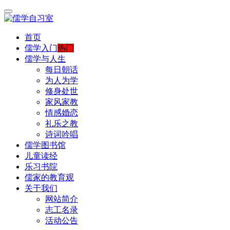
首页
儒学入门
热门
儒学与人生
每日朝话
为人为学
修身处世
家风家教
情感婚恋
礼乐之教
诗词吟唱
儒学图书馆
儿童读经
乐习书院
儒家的教育观
关于我们
网站简介
志工名录
活动公告