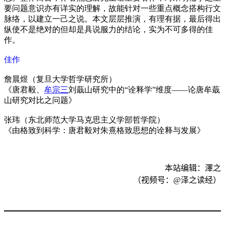
要问题意识亦有详实的理解，故能针对一些重点概念搭构行文
脉络，以建立一己之说。本文层层推演，有理有据，最后得出
纵使不是绝对的但却是具说服力的结论，实为不可多得的佳
作。
佳作
詹晨煜（复旦大学哲学研究所）
《唐君毅、
牟宗三
刘蕺山研究中的“诠释学”维度——论唐牟蕺
山研究对比之问题》
张玮（东北师范大学马克思主义学部哲学院）
《由格致到科学：唐君毅对朱熹格致思想的诠释与发展》
本站编辑：澤之
（视频号：
@
泽之读经）