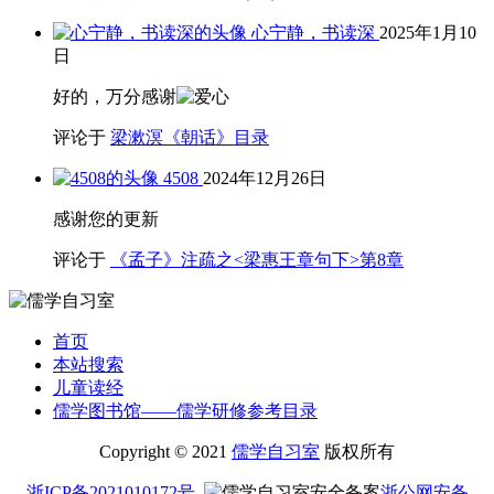
心宁静，书读深
2025年1月10
日
好的，万分感谢
评论于
梁漱溟《朝话》目录
4508
2024年12月26日
感谢您的更新
评论于
《孟子》注疏之<梁惠王章句下>第8章
首页
本站搜索
儿童读经
儒学图书馆——儒学研修参考目录
Copyright © 2021
儒学自习室
版权所有
浙ICP备2021010172号
浙公网安备