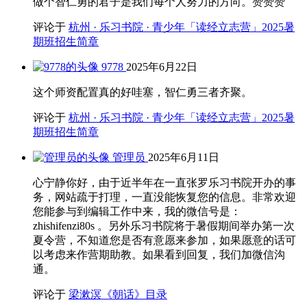
做个智仁勇的君子是我们每个人努力的方向。赞赞赞
评论于
杭州 · 乐习书院 · 青少年「读经立志营」2025暑
期班招生简章
9778
2025年6月22日
这个师资配置真的好哇塞，智仁勇三者齐聚。
评论于
杭州 · 乐习书院 · 青少年「读经立志营」2025暑
期班招生简章
管理员
2025年6月11日
心宁静你好，由于近半年在一直张罗乐习书院开办的事
务，网站疏于打理，一直没能恢复您的信息。非常欢迎
您能参与到编辑工作中来，我的微信号是：
zhishifenzi80s 。另外乐习书院将于暑假期间举办第一次
夏令营，不知道您是否有意愿来参加，如果愿意的话可
以考虑来作营期助教。如果看到回复，我们加微信沟
通。
评论于
梁漱溟《朝话》目录