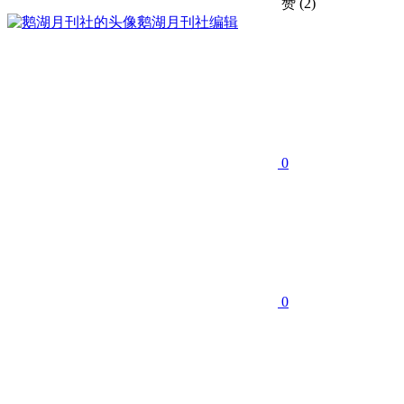
赞
(2)
鹅湖月刊社
编辑
0
0