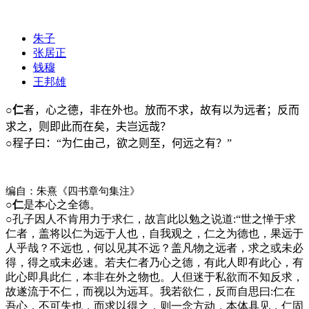
朱子
张居正
钱穆
王邦雄
○
仁
者，心之德，非在外也。放而不求，故有以为远者；反而
求之，则即此而在矣，夫岂远哉？
○
程子曰：“为仁由己，欲之则至，何远之有？”
编自：朱熹《四书章句集注》
○仁
是本心之全德。
○
孔子因人不肯用力于求仁，故言此以勉之说道:“世之惮于求
仁者，盖将以仁为远于人也，自我观之，仁之为德也，果远于
人乎哉？不远也，何以见其不远？盖凡物之远者，求之或未必
得，得之或未必速。若夫仁者乃心之德，有此人即有此心，有
此心即具此仁，本非在外之物也。人但迷于私欲而不知反求，
故遂流于不仁，而视以为远耳。我若欲仁，反而自思曰:仁在
吾心，不可失也，而求以得之，则一念方动，本体具见，仁固