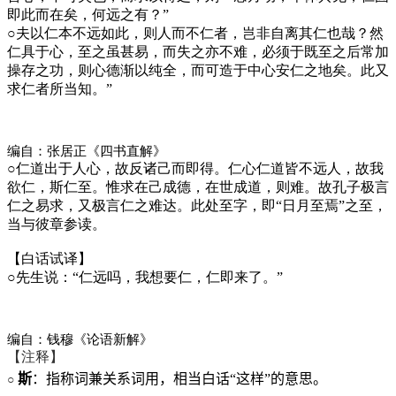
即此而在矣，何远之有？”
○
夫以仁本不远如此，则人而不仁者，岂非自离其仁也哉？然
仁具于心，至之虽甚易，而失之亦不难，必须于既至之后常加
操存之功，则心德渐以纯全，而可造于中心安仁之地矣。此又
求仁者所当知。”
编自：张居正《四书直解》
○
仁道出于人心，故反诸己而即得。仁心仁道皆不远人，故我
欲仁，斯仁至。惟求在己成德，在世成道，则难。故孔子极言
仁之易求，又极言仁之难达。此处至字，即“日月至焉”之至，
当与彼章参读。
【白话试译】
○
先生说：“仁远吗，我想要仁，仁即来了。”
编自：钱穆《论语新解》
【注释】
斯
：指称词兼关系词用，相当白话“这样
”
的意思。
○