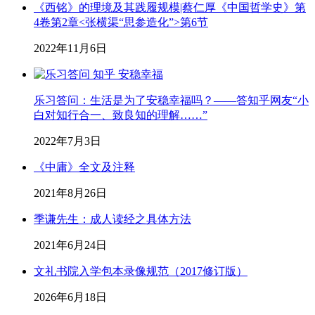
《西铭》的理境及其践履规模|蔡仁厚《中国哲学史》第
4卷第2章<张横渠“思参造化”>第6节
2022年11月6日
乐习答问：生活是为了安稳幸福吗？——答知乎网友“小
白对知行合一、致良知的理解……”
2022年7月3日
《中庸》全文及注释
2021年8月26日
季谦先生：成人读经之具体方法
2021年6月24日
文礼书院入学包本录像规范（2017修订版）
2026年6月18日