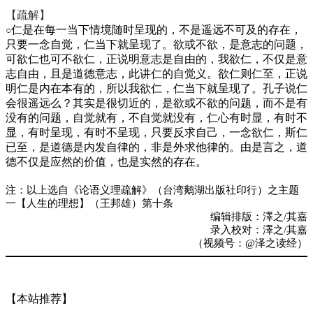
【疏解】
仁是在每一当下情境随时呈现的，不是遥远不可及的存在，
○
只要一念自觉，仁当下就呈现了。欲或不欲，是意志的问题，
可欲仁也可不欲仁，正说明意志是自由的，我欲仁，不仅是意
志自由，且是道德意志，此讲仁的自觉义。欲仁则仁至，正说
明仁是内在本有的，所以我欲仁，仁当下就呈现了。孔子说仁
会很遥远么？其实是很切近的，是欲或不欲的问题，而不是有
没有的问题，自觉就有，不自觉就没有，仁心有时显，有时不
显，有时呈现，有时不呈现，只要反求自己，一念欲仁，斯仁
已至，是道德是内发自律的，非是外求他律的。由是言之，道
德不仅是应然的价值，也是实然的存在。
注：以上选自《论语义理疏解》（台湾鹅湖出版社印行）之主题
一【人生的理想】（王邦雄）第十条
编辑排版：澤之/其嘉
录入校对：澤之/其嘉
（视频号：@泽之读经）
【本站推荐】