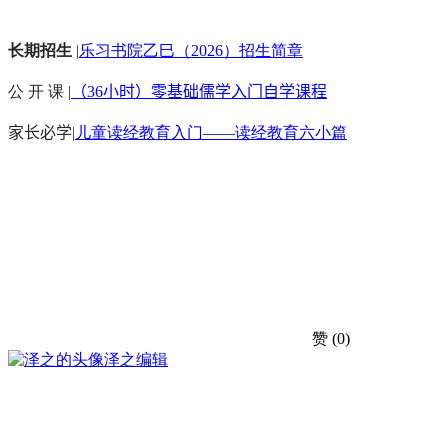
长期招生
|
乐习书院乙巳（2026）招生简章
公 开 课 |
（36小时）零基础儒学入门自学课程
家长必学
|
儿童读经教育入门——读经教育六小篇
赞
(0)
泽之
编辑