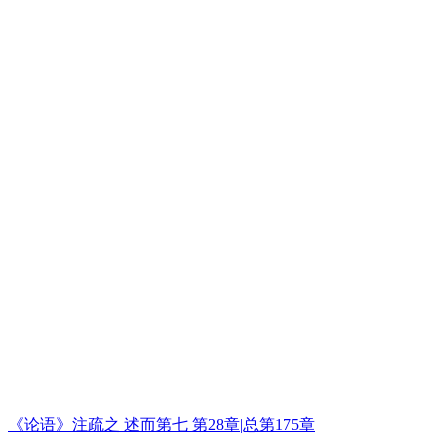
《论语》注疏之 述而第七 第28章|总第175章