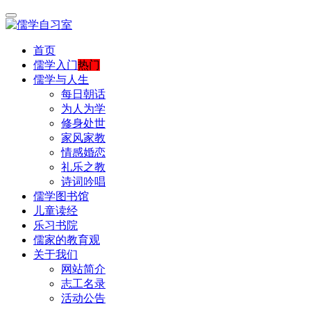
首页
儒学入门
热门
儒学与人生
每日朝话
为人为学
修身处世
家风家教
情感婚恋
礼乐之教
诗词吟唱
儒学图书馆
儿童读经
乐习书院
儒家的教育观
关于我们
网站简介
志工名录
活动公告