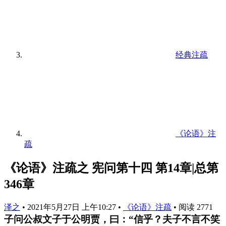
经典注疏
《论语》注
疏
《论语》注疏之 宪问第十四 第14章|总第
346章
泽之
•
2021年5月27日 上午10:27
•
《论语》注疏
•
阅读 2771
子问公叔文子于公明贾，曰：“信乎？夫子不言不笑