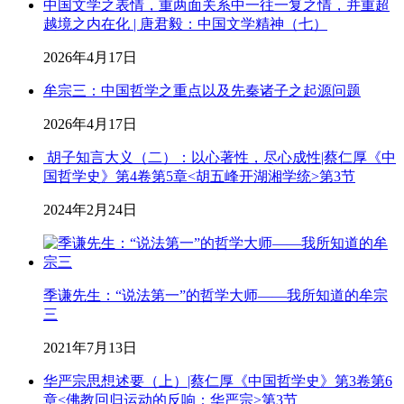
中国文学之表情，重两面关系中一往一复之情，并重超
越境之内在化 | 唐君毅：中国文学精神（七）
2026年4月17日
牟宗三：中国哲学之重点以及先秦诸子之起源问题
2026年4月17日
胡子知言大义（二）：以心著性，尽心成性|蔡仁厚《中
国哲学史》第4卷第5章<胡五峰开湖湘学统>第3节
2024年2月24日
季谦先生：“说法第一”的哲学大师——我所知道的牟宗
三
2021年7月13日
华严宗思想述要（上）|蔡仁厚《中国哲学史》第3卷第6
章<佛教回归运动的反响：华严宗>第3节