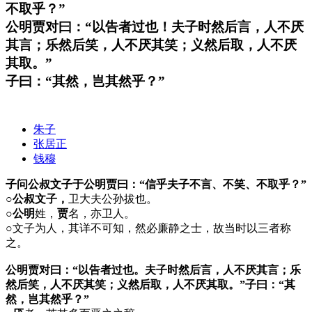
不取乎？”
公明贾对曰：“以告者过也！夫子时然后言，人不厌
其言；乐然后笑，人不厌其笑；义然后取，人不厌
其取。”
子曰：“其然，岂其然乎？”
朱子
张居正
钱穆
子问公叔文子于公明贾曰：“信乎夫子不言、不笑、不取乎？”
○公叔文子，
卫大夫公孙拔也。
○公明
姓，
贾
名，亦卫人。
○
文子为人，其详不可知，然必廉静之士，故当时以三者称
之。
公明贾对曰：“以告者过也。夫子时然后言，人不厌其言；乐
然后笑，人不厌其笑；义然后取，人不厌其取。”子曰：“其
然，岂其然乎？”