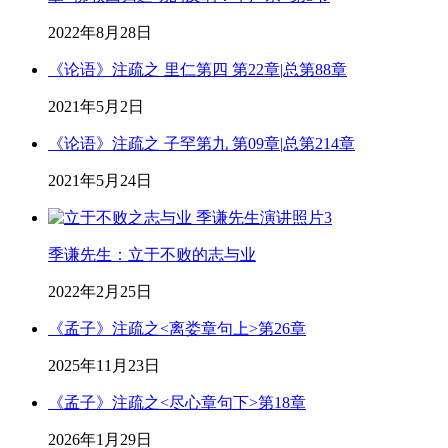
2022年8月28日
《论语》注疏之 里仁第四 第22章|总第88章
2021年5月2日
《论语》注疏之 子罕第九 第09章|总第214章
2021年5月24日
季谦先生：立于不败的志与业
2022年2月25日
《孟子》注疏之<离娄章句上>第26章
2025年11月23日
《孟子》注疏之<尽心章句下>第18章
2026年1月29日