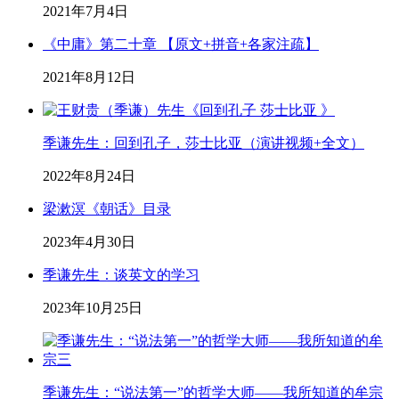
2021年7月4日
《中庸》第二十章 【原文+拼音+各家注疏】
2021年8月12日
季谦先生：回到孔子，莎士比亚（演讲视频+全文）
2022年8月24日
梁漱溟《朝话》目录
2023年4月30日
季谦先生：谈英文的学习
2023年10月25日
季谦先生：“说法第一”的哲学大师——我所知道的牟宗