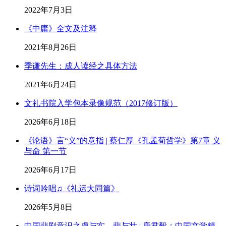
2022年7月3日
《中庸》全文及注释
2021年8月26日
季谦先生：成人读经之具体方法
2021年6月24日
文礼书院入学包本录像规范（2017修订版）
2026年6月18日
《论语》言“义”的意指 | 蔡仁厚《孔孟荀哲学》第7章 义
与命 第一节
2026年6月17日
诗词吟唱♫《礼运大同篇》
2026年5月8日
中国悲剧意识之虚与实、悲与壮 | 唐君毅：中国文学精