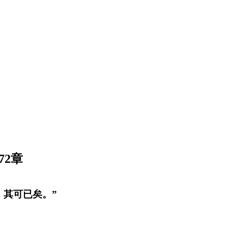
72章
，其可已矣。”