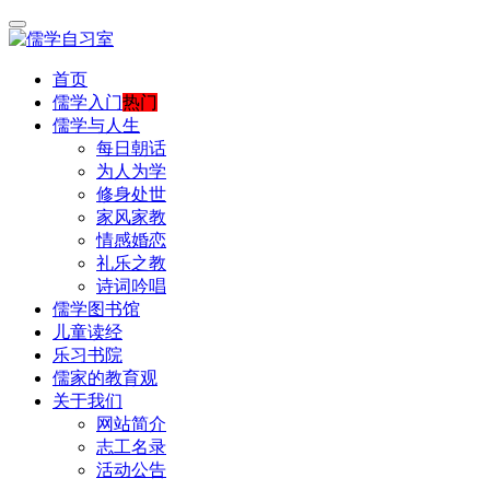
首页
儒学入门
热门
儒学与人生
每日朝话
为人为学
修身处世
家风家教
情感婚恋
礼乐之教
诗词吟唱
儒学图书馆
儿童读经
乐习书院
儒家的教育观
关于我们
网站简介
志工名录
活动公告