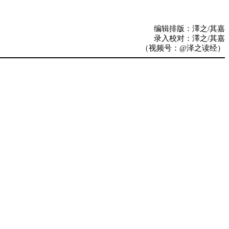
编辑排版：澤之/其嘉
录入校对：澤之/其嘉
（视频号：@泽之读经）