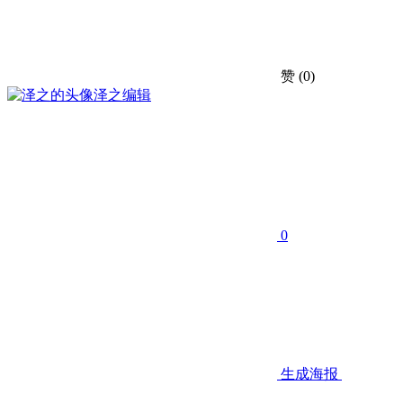
赞
(0)
泽之
编辑
0
生成海报