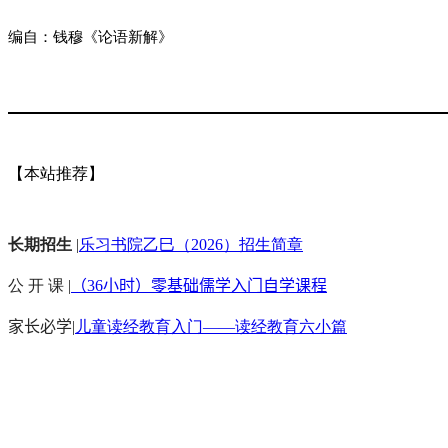
编自：钱穆《论语新解》
【本站推荐】
长期招生
|
乐习书院乙巳（2026）招生简章
公 开 课 |
（36小时）零基础儒学入门自学课程
家长必学
|
儿童读经教育入门——读经教育六小篇