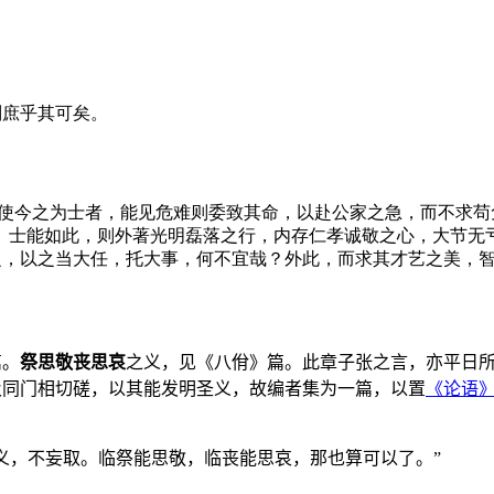
则庶乎其可矣。
若使今之为士者，能见危难则委致其命，以赴公家之急，而不求
。士能如此，则外著光明磊落之行，内存仁孝诚敬之心，大节无
之，以之当大任，托大事，何不宜哉？外此，而求其才艺之美，
篇。
祭思敬丧思哀
之义，见《八佾》篇。此章子张之言，亦平日所
及同门相切磋，以其能发明圣义，故编者集为一篇，以置
《论语
义，不妄取。临祭能思敬，临丧能思哀，那也算可以了。”