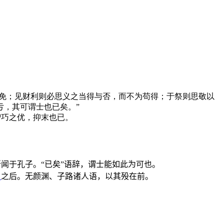
苟免；见财利则必思义之当得与否，而不为苟得；于祭则思敬以
亏，其可谓士也已矣。”
智巧之优，抑末也已。
闻于孔子。“已矣”语辞，谓士能如此为可也。
》
之后。无颜渊、子路诸人语，以其殁在前。