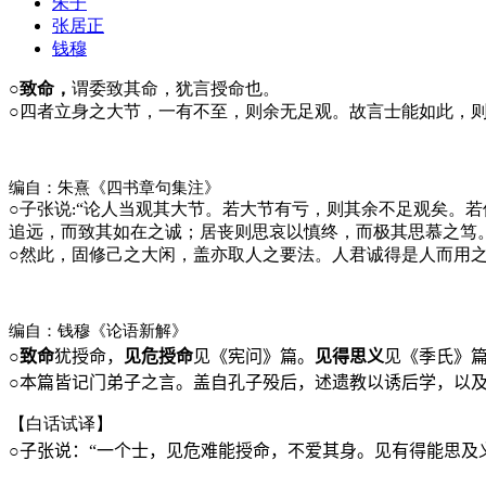
朱子
张居正
钱穆
○致命，
谓委致其命，犹言授命也。
○
四者立身之大节，一有不至，则余无足观。故言士能如此，
编自：朱熹《四书章句集注》
○
子张说
“论人当观其大节。若大节有亏，则其余不足观矣。
:
追远，而致其如在之诚；居丧则思哀以慎终，而极其思慕之笃
○
然此，固修己之大闲，盖亦取人之要法。人君诚得是人而用
编自：钱穆《论语新解》
○
致命
犹授命，
见危授命
见《宪问》篇。
见得思义
见《季氏》
○
本篇皆记门弟子之言。盖自孔子殁后，述遗教以诱后学，以
【白话试译】
○
子张说：“一个士，见危难能授命，不爱其身。见有得能思及