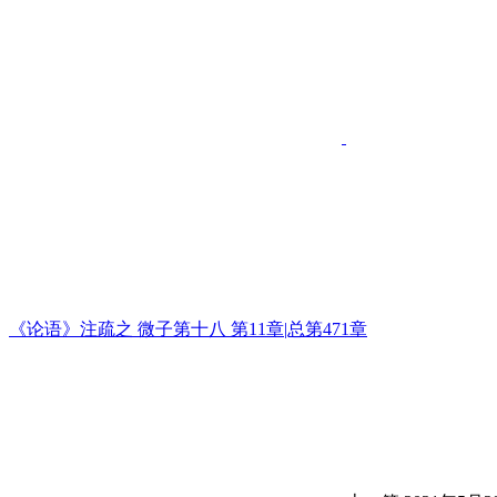
《论语》注疏之 微子第十八 第11章|总第471章